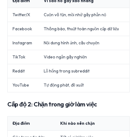
Địa điểm
Vì sao nó gây xao nhãng
Twitter/X
Cuộn vô tận, mồi nhử gây phẫn nộ
Facebook
Thông báo, thuật toán nguồn cấp dữ liệu
Instagram
Nội dung hình ảnh, câu chuyện
TikTok
Video ngắn gây nghiện
Reddit
Lỗ hổng trong subreddit
YouTube
Tự động phát, đề xuất
Cấp độ 2: Chặn trong giờ làm việc
Địa điểm
Khi nào nên chặn