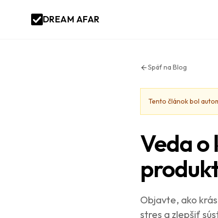
DREAM AFAR
Späť na Blog
Tento článok bol auto
Veda o 
produkt
Objavte, ako krásn
stres a zlepšiť s