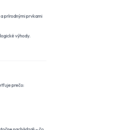
i a prírodnými prvkami
ologické výhody.
etľuje prečo:
utočne nachádzali – čo