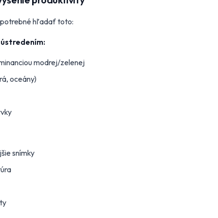
potrebné hľadať toto:
sústredením:
ominanciou modrej/zelenej
rá, oceány)
rvky
jšie snímky
túra
ty