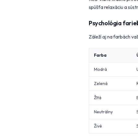
spúšťa relaxáciu a súst
Psychológia farie
Záleží aj na farbách va
Farba
Modrá
Zelená
Žltá
Neutrálny
Živé