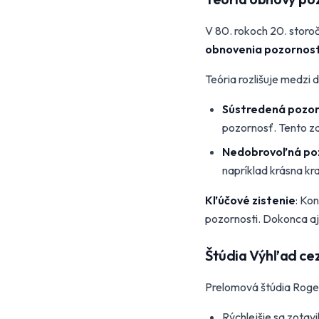
V 80. rokoch 20. storo
obnovenia pozornost
Teória rozlišuje medzi
Sústredená pozo
pozornosť. Tento z
Nedobrovoľná po
napríklad krásna kra
Kľúčové zistenie
: Ko
pozornosti. Dokonca a
Štúdia Výhľad ce
Prelomová štúdia Rogera
Rýchlejšie sa zotavi