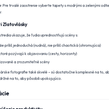
v
: Pre trvalé zaostrenie vyberte tapety s modrými a zelenými odti
y.
 Zlatovlásky
tredia ukazuje, že ľudia uprednostňujú scény s:
Nie príliš jednoduchá (nudná), nie príliš chaotická (ohromujúca)
 ktoré pozývajú k objavovaniu (cesty, horizonty)
nizované a zrozumiteľné scény
inárske fotografie také skvelé – sú dostatočne komplexné na to, ab
ržné na to, aby pôsobili upokojujúco.
ácie
výšenie produktivity