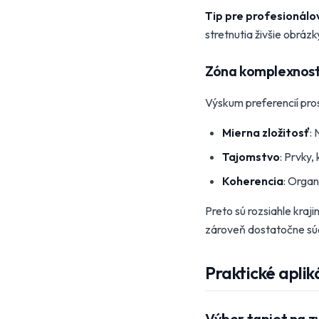
Tip pre profesionálo
stretnutia živšie obrázk
Zóna komplexnosti
Výskum preferencií pros
Mierna zložitosť
: 
Tajomstvo
: Prvky,
Koherencia
: Orga
Preto sú rozsiahle kraj
zároveň dostatočne súd
Praktické aplik
Výber tapiet na z