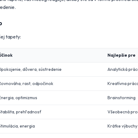
redenie.
b
šej tapety:
Účinok
Najlepšie pre
Upokojenie, dôvera, sústredenie
Analytická prác
Rovnováha, rast, odpočinok
Kreatívna prác
Energia, optimizmus
Brainstorming
Stabilita, prehľadnosť
Všeobecná prod
Stimulácia, energia
Krátke výbuchy