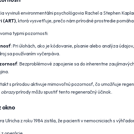
čia vyvinuli environmentálni psychológovia Rachel a Stephen Kapl
i (ART)
, ktorá vysvetľuje, prečo nám prírodné prostredie pomáha 
 dvoma typmi pozornosti:
rnosť
: Pri úlohách, ako je kódovanie, písanie alebo analýza údajov
droj sa používaním vyčerpáva.
zornosť
: Bezproblémové zapojenie sa do inherentne zaujímavých
jina.
ntakt s prírodou aktivuje mimovoľnú pozornosť, čo umožňuje regen
j
obrazy
prírody môžu spustiť tento regeneračný účinok.
z okno
 Ulricha z roku 1984 zistila, že pacienti v nemocniciach s výhľad
l z operácie