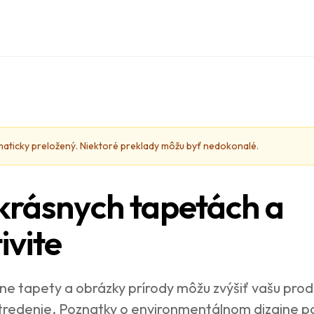
maticky preložený. Niektoré preklady môžu byť nedokonalé.
krásnych tapetách a
ivite
e tapety a obrázky prírody môžu zvýšiť vašu produk
ústredenie. Poznatky o environmentálnom dizajne 