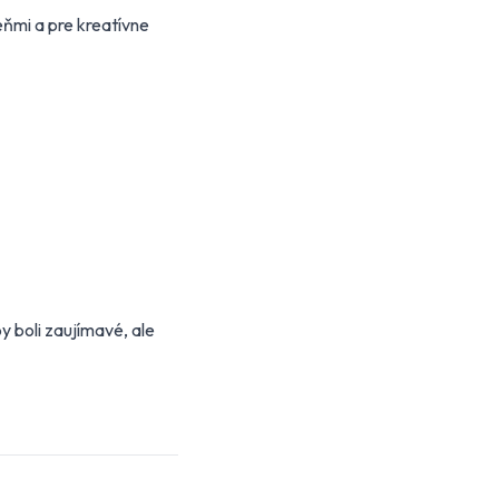
eňmi a pre kreatívne
y boli zaujímavé, ale