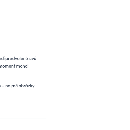
idí predvolenú sivú
o moment mohol
y – najmä obrázky