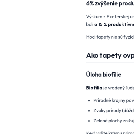
6% zvýšenie produ
Výskum z Exeterskej uni
boli
o 15 % produktívne
Hoci tapety nie sú fyzi
Ako tapety ovp
Úloha biofílie
Biofília
je vrodený ľuds
Prírodné krajiny po
Zvuky prírody (dážď
Zelené plochy znižu
Keď vidíte krásnu prír