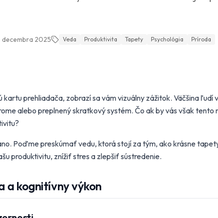
. decembra 2025
Veda
Produktivita
Tapety
Psychológia
Príroda
 kartu prehliadača, zobrazí sa vám vizuálny zážitok. Väčšina ľudí v
hrome alebo preplnený skratkový systém. Čo ak by vás však tent
ivitu?
no. Poďme preskúmať vedu, ktorá stojí za tým, ako krásne tapet
šu produktivitu, znížiť stres a zlepšiť sústredenie.
a a kognitívny výkon
zornosti