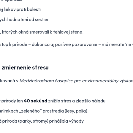
 liekov proti bolesti
ych hodnotení od sestier
, ktorých okná smerovali k tehlovej stene.
rístup k prírode – dokonca aj pasívne pozorovanie – má merateľné
 zmiernenie stresu
likovaná v
Medzinárodnom časopise pre environmentálny výskum 
 prírody len
40 sekúnd
znížilo stres a zlepšilo náladu
i snímkach „zeleného“ prostredia (lesy, polia).
príroda (parky, stromy) prinášala výhody