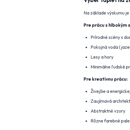
Na základe výskumu je 
Pre prácu s hlbokým 
Prírodné scény s d
Pokojná voda (jaze
Lesy a hory
Minimálne ľudské p
Pre kreatívnu prácu:
Živejšie a energicke
Zaujímavá architek
Abstraktné vzory
Rôzne farebné pale