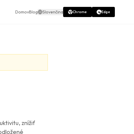
Domov
Blog
Slovenčina
Chrome
Edge
tivitu, znížiť
podložené