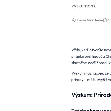
výskumom.
Dream Afar Team
27
Vždy, keď otvoríte novú
stránku prehliadača C
skutočne
zvýšiť
produkt
Výskum naznačuje, že á
prírody – môžu zvýšiť va
Výskum: Prírod
Teória obnovy po