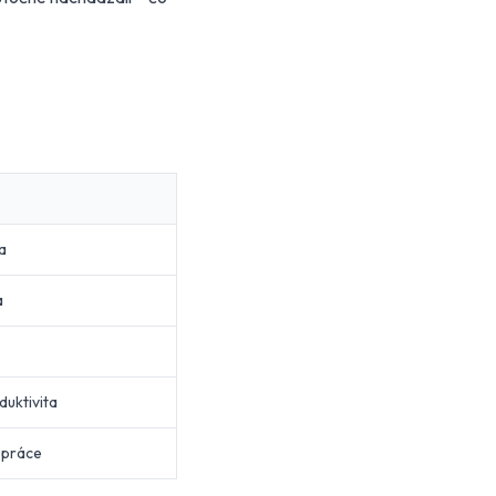
a
a
uktivita
 práce