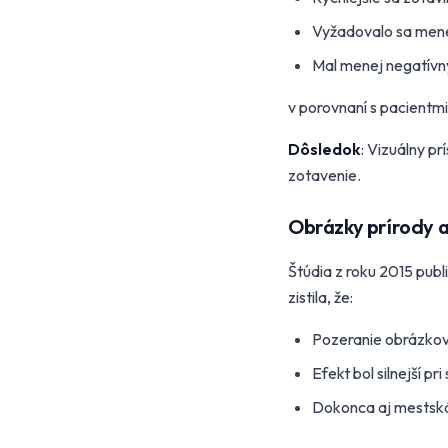
Vyžadovalo sa menej
Mal menej negatívn
v porovnaní s pacientmi
Dôsledok
: Vizuálny p
zotavenie.
Obrázky prírody a
Štúdia z roku 2015 pub
zistila, že:
Pozeranie obrázkov
Efekt bol silnejší pr
Dokonca aj mestská 