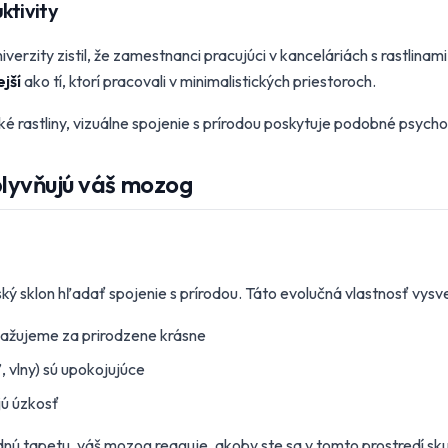
ktivity
verzity zistil, že zamestnanci pracujúci v kanceláriách s rastlinam
jší
ako tí, ktorí pracovali v minimalistických priestoroch.
cké rastliny, vizuálne spojenie s prírodou poskytuje podobné psych
lyvňujú váš mozog
ký sklon hľadať spojenie s prírodou. Táto evolučná vlastnosť vysv
važujeme za prirodzene krásne
, vlny) sú upokojujúce
jú úzkosť
odnú tapetu, váš mozog reaguje, akoby ste sa v tomto prostredí sk