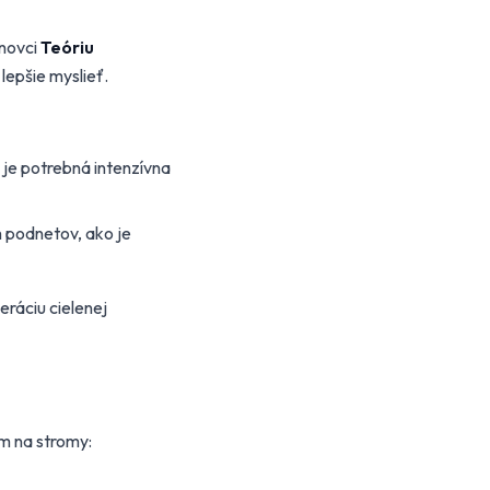
anovci
Teóriu
lepšie myslieť.
, je potrebná intenzívna
 podnetov, ako je
eráciu cielenej
om na stromy: