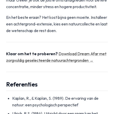
maar creëer je ook de juiste omstandigheden voor betere
concentratie, minder stress en hogere productiviteit.
En het beste eraan? Het kost bijna geen moeite. Installeer
een achtergrond-extensie, kies een natuurcollectie en laat
de wetenschap de rest doen.
Klaar om het te proberen?
Download Dream Afar met
zorgvuldig geselecteerde natuurachtergronden →
Referenties
Kaplan, R., & Kaplan, S. (1989). De ervaring van de
natuur: een psychologisch perspectief
Ulrich, R.S. (1984). Uitzicht door een raam kan het