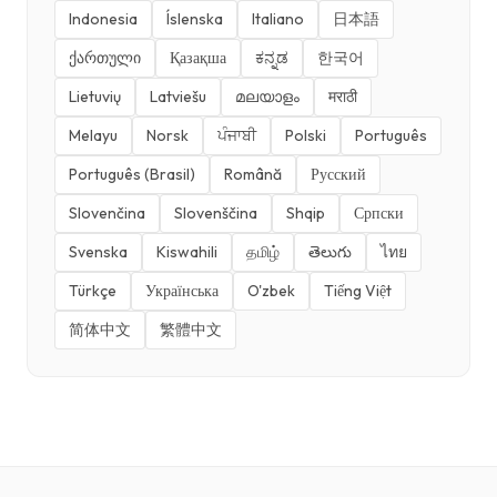
Indonesia
Íslenska
Italiano
日本語
ქართული
Қазақша
ಕನ್ನಡ
한국어
Lietuvių
Latviešu
മലയാളം
मराठी
Melayu
Norsk
ਪੰਜਾਬੀ
Polski
Português
Português (Brasil)
Română
Русский
Slovenčina
Slovenščina
Shqip
Српски
Svenska
Kiswahili
தமிழ்
తెలుగు
ไทย
Türkçe
Українська
O'zbek
Tiếng Việt
简体中文
繁體中文