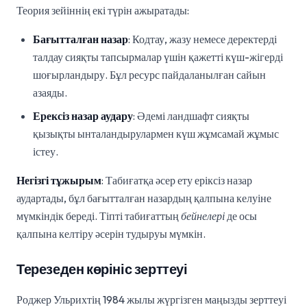
Теория зейіннің екі түрін ажыратады:
Бағытталған назар
: Кодтау, жазу немесе деректерді
талдау сияқты тапсырмалар үшін қажетті күш-жігерді
шоғырландыру. Бұл ресурс пайдаланылған сайын
азаяды.
Ерексіз назар аудару
: Әдемі ландшафт сияқты
қызықты ынталандырулармен күш жұмсамай жұмыс
істеу.
Негізгі тұжырым
: Табиғатқа әсер ету еріксіз назар
аудартады, бұл бағытталған назардың қалпына келуіне
мүмкіндік береді. Тіпті табиғаттың
бейнелері
де осы
қалпына келтіру әсерін тудыруы мүмкін.
Терезеден көрініс зерттеуі
Роджер Ульрихтің 1984 жылы жүргізген маңызды зерттеуі