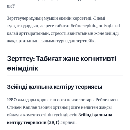
ше?
Зерттеулер мұның мүмкін екенін көрсетеді. Әдемі
тұсқағаздардың, әсіресе табиғат бейнелерінің, өнімділікті
қалай арттыратынын, стрессті азайтатынын және зейінді
жақсартатынын ғылыми тұрғыдан зерттейік.
Зерттеу: Табиғат және когнитивті
өнімділік
Зейінді қалпына келтіру теориясы
1980 жылдары қоршаған орта психологтары Рейчел мен
Стивен Каплан табиғи ортаның бізге неліктен жақсы
ойлауға көмектесетінін түсіндіретін
Зейінді қалпына
келтіру теориясын (ЗҚТ)
әзірледі.