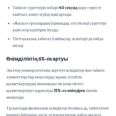
Табиғат суреттерін небәрі
40 секунд
көру стрессті
азайтып, көңіл-күйді жақсартады
«Жасыл» орталардың (ормандар, егістіктер) суреттері
үшін әсер күштірек болды.
Тіпті қалалық табиғат (саябақтар, ағаштар) да пайда
әкелді
Өнімділіктің 6%-ға артуы
Эксетер университетінің зерттеуі өсімдіктер мен табиғи
элементтері бар кеңселерде жұмыс істейтін
қызметкерлердің минималистік кеңістіктегі
қызметкерлерге қарағанда
15%-ға өнімдірек
екенін
анықтады.
Тұсқағаздар физикалық өсімдіктер болмаса да, табиғатпен
көрнекі байланыс ұқсас психологиялық пайда әкеледі.