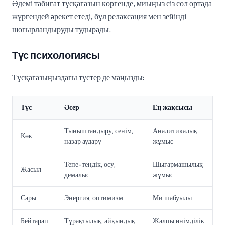
Әдемі табиғат тұсқағазын көргенде, миыңыз сіз сол ортада
жүргендей әрекет етеді, бұл релаксация мен зейінді
шоғырландыруды тудырады.
Түс психологиясы
Тұсқағазыңыздағы түстер де маңызды:
Түс
Әсер
Ең жақсысы
Тыныштандыру, сенім,
Аналитикалық
Көк
назар аудару
жұмыс
Тепе-теңдік, өсу,
Шығармашылық
Жасыл
демалыс
жұмыс
Сары
Энергия, оптимизм
Ми шабуылы
Бейтарап
Тұрақтылық, айқындық
Жалпы өнімділік