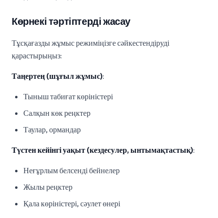
Көрнекі тәртіптерді жасау
Тұсқағазды жұмыс режиміңізге сәйкестендіруді
қарастырыңыз:
Таңертең (шұғыл жұмыс)
:
Тыныш табиғат көріністері
Салқын көк реңктер
Таулар, ормандар
Түстен кейінгі уақыт (кездесулер, ынтымақтастық)
:
Неғұрлым белсенді бейнелер
Жылы реңктер
Қала көріністері, сәулет өнері