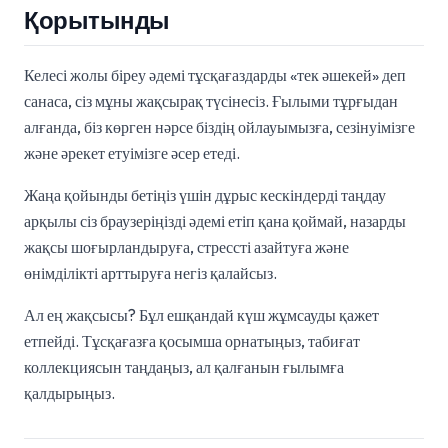
Қорытынды
Келесі жолы біреу әдемі тұсқағаздарды «тек әшекей» деп
санаса, сіз мұны жақсырақ түсінесіз. Ғылыми тұрғыдан
алғанда, біз көрген нәрсе біздің ойлауымызға, сезінуімізге
және әрекет етуімізге әсер етеді.
Жаңа қойынды бетіңіз үшін дұрыс кескіндерді таңдау
арқылы сіз браузеріңізді әдемі етіп қана қоймай, назарды
жақсы шоғырландыруға, стрессті азайтуға және
өнімділікті арттыруға негіз қалайсыз.
Ал ең жақсысы? Бұл ешқандай күш жұмсауды қажет
етпейді. Тұсқағазға қосымша орнатыңыз, табиғат
коллекциясын таңдаңыз, ал қалғанын ғылымға
қалдырыңыз.