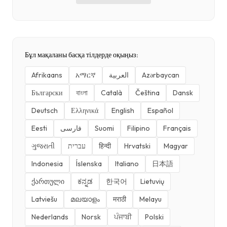
Бұл мақаланы басқа тілдерде оқыңыз:
Afrikaans
አማርኛ
العربية
Azərbaycan
Български
বাংলা
Català
Čeština
Dansk
Deutsch
Ελληνικά
English
Español
Eesti
فارسی
Suomi
Filipino
Français
ગુજરાતી
עברית
हिन्दी
Hrvatski
Magyar
Indonesia
Íslenska
Italiano
日本語
ქართული
ಕನ್ನಡ
한국어
Lietuvių
Latviešu
മലയാളം
मराठी
Melayu
Nederlands
Norsk
ਪੰਜਾਬੀ
Polski