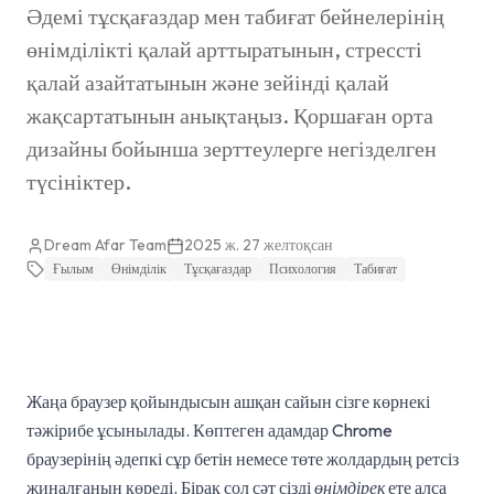
Әдемі тұсқағаздар мен табиғат бейнелерінің
өнімділікті қалай арттыратынын, стрессті
қалай азайтатынын және зейінді қалай
жақсартатынын анықтаңыз. Қоршаған орта
дизайны бойынша зерттеулерге негізделген
түсініктер.
Dream Afar Team
2025 ж. 27 желтоқсан
Ғылым
Өнімділік
Тұсқағаздар
Психология
Табиғат
Жаңа браузер қойындысын ашқан сайын сізге көрнекі
тәжірибе ұсынылады. Көптеген адамдар Chrome
браузерінің әдепкі сұр бетін немесе төте жолдардың ретсіз
жиналғанын көреді. Бірақ сол сәт сізді
өнімдірек
ете алса