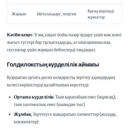
Қысқа мерзімді
Жарқын
Ынталандыру, энергия
жұмыстар
Кәсіби кеңес
: Ұзақ уақыт бойы назар аудару үшін көк және
жасыл түстері бар тұсқағаздарды, ал шығармашылық
сессиялар үшін жарқын бейнелерді таңдаңыз.
Голдилокстың күрделілік аймағы
Қоршаған ортаға деген көзқарасты зерттеу адамдардың
келесі көріністерді қалайтынын көрсетеді:
Орташа күрделілік
: Тым қарапайым емес (жұмсақ),
тым хаотикалық емес (шамадан тыс)
Жұмбақ
: Зерттеуге шақыратын элементтер (жолдар,
көкжиектер)