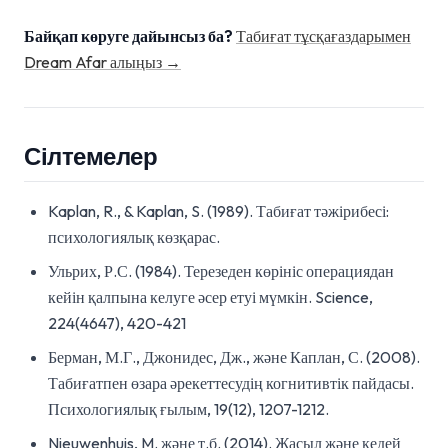
Байқап көруге дайынсыз ба?
Табиғат тұсқағаздарымен
Dream Afar алыңыз →
Сілтемелер
Kaplan, R., & Kaplan, S. (1989). Табиғат тәжірибесі:
психологиялық көзқарас.
Ульрих, Р.С. (1984). Терезеден көрініс операциядан
кейін қалпына келуге әсер етуі мүмкін. Science,
224(4647), 420-421
Берман, М.Г., Джонидес, Дж., және Каплан, С. (2008).
Табиғатпен өзара әрекеттесудің когнитивтік пайдасы.
Психологиялық ғылым, 19(12), 1207-1212.
Nieuwenhuis, M. және т.б. (2014). Жасыл және кедей