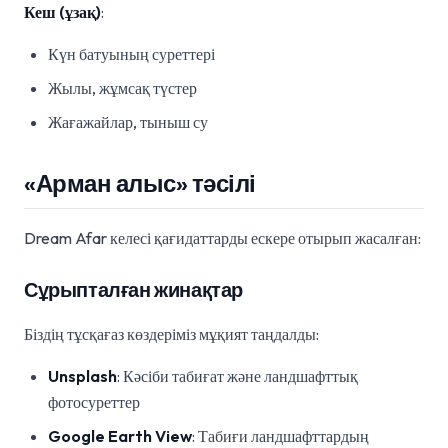
Кеш (ұзақ)
:
Күн батуының суреттері
Жылы, жұмсақ түстер
Жағажайлар, тыныш су
«Арман алыс» тәсілі
Dream Afar келесі қағидаттарды ескере отырып жасалған:
Сұрыпталған жинақтар
Біздің тұсқағаз көздеріміз мұқият таңдалды:
Unsplash
: Кәсіби табиғат және ландшафттық
фотосуреттер
Google Earth View
: Табиғи ландшафттардың