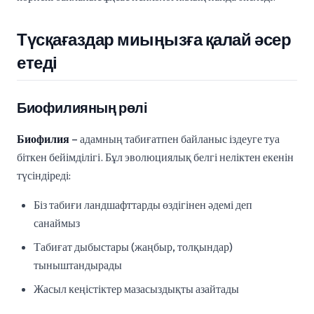
Түсқағаздар миыңызға қалай әсер
етеді
Биофилияның рөлі
Биофилия
– адамның табиғатпен байланыс іздеуге туа
біткен бейімділігі. Бұл эволюциялық белгі неліктен екенін
түсіндіреді:
Біз табиғи ландшафттарды өздігінен әдемі деп
санаймыз
Табиғат дыбыстары (жаңбыр, толқындар)
тыныштандырады
Жасыл кеңістіктер мазасыздықты азайтады