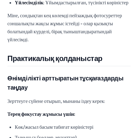
Үйлесімділік
: Ұйымдастырылған, түсінікті көріністер
Міне, сондықтан кең көлемді пейзаждық фотосуреттер
соншалықты жақсы жұмыс істейді - олар қызықты
болатындай күрделі, бірақ тыныштандыратындай
үйлесімді.
Практикалық қолданыстар
Өнімділікті арттыратын тұсқағаздарды
таңдау
Зерттеуге сүйене отырып, мынаны іздеу керек:
Терең фокустау жұмысы үшін:
Көк/жасыл басым табиғат көріністері
Тыныш су (көлдер, мұхиттар)