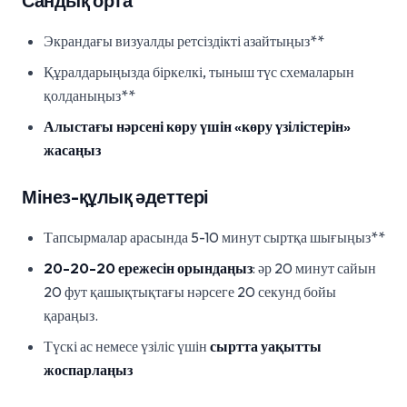
Сандық орта
Экрандағы визуалды ретсіздікті азайтыңыз**
Құралдарыңызда біркелкі, тыныш түс схемаларын
қолданыңыз**
Алыстағы нәрсені көру үшін «көру үзілістерін»
жасаңыз
Мінез-құлық әдеттері
Тапсырмалар арасында 5-10 минут сыртқа шығыңыз**
20-20-20 ережесін орындаңыз
: әр 20 минут сайын
20 фут қашықтықтағы нәрсеге 20 секунд бойы
қараңыз.
Түскі ас немесе үзіліс үшін
сыртта уақытты
жоспарлаңыз