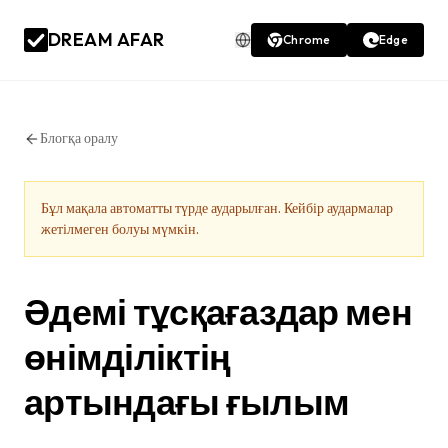
DREAM AFAR
Chrome
Edge
Блогқа оралу
Бұл мақала автоматты түрде аударылған. Кейбір аудармалар
жетілмеген болуы мүмкін.
Әдемі тұсқағаздар мен
өнімділіктің
артындағы ғылым