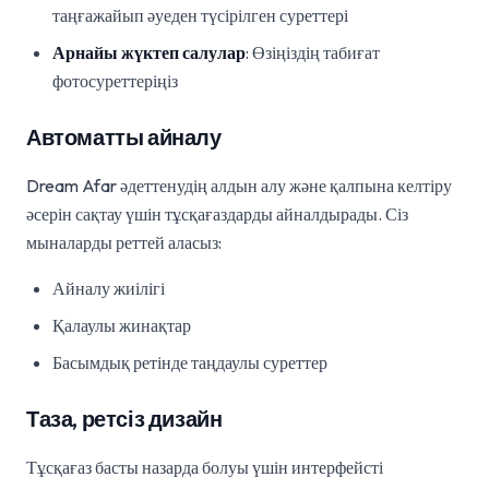
таңғажайып әуеден түсірілген суреттері
Арнайы жүктеп салулар
: Өзіңіздің табиғат
фотосуреттеріңіз
Автоматты айналу
Dream Afar әдеттенудің алдын алу және қалпына келтіру
әсерін сақтау үшін тұсқағаздарды айналдырады. Сіз
мыналарды реттей аласыз:
Айналу жиілігі
Қалаулы жинақтар
Басымдық ретінде таңдаулы суреттер
Таза, ретсіз дизайн
Тұсқағаз басты назарда болуы үшін интерфейсті