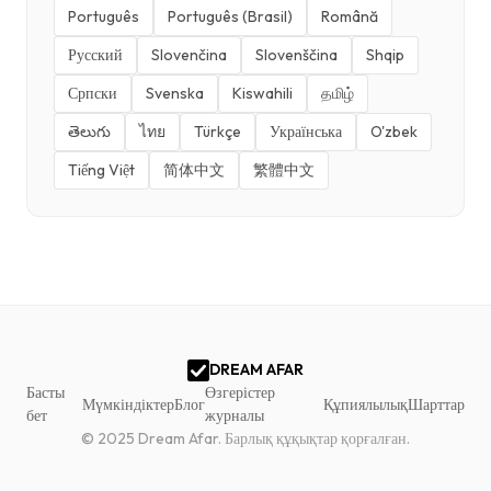
Português
Português (Brasil)
Română
Русский
Slovenčina
Slovenščina
Shqip
Српски
Svenska
Kiswahili
தமிழ்
తెలుగు
ไทย
Türkçe
Українська
O'zbek
Tiếng Việt
简体中文
繁體中文
DREAM AFAR
Басты
Өзгерістер
Мүмкіндіктер
Блог
Құпиялылық
Шарттар
бет
журналы
© 2025 Dream Afar.
Барлық құқықтар қорғалған.