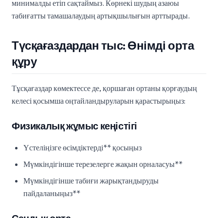
минималды етіп сақтаймыз. Көрнекі шудың азаюы
табиғатты тамашалаудың артықшылығын арттырады.
Түсқағаздардан тыс: Өнімді орта
құру
Тұсқағаздар көмектессе де, қоршаған ортаны қорғаудың
келесі қосымша оңтайландыруларын қарастырыңыз:
Физикалық жұмыс кеңістігі
Үстеліңізге өсімдіктерді** қосыңыз
Мүмкіндігінше терезелерге жақын орналасуы**
Мүмкіндігінше табиғи жарықтандыруды
пайдаланыңыз**