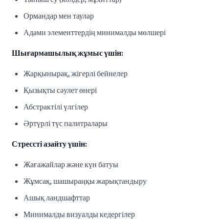
Ормандар мен таулар
Адами элементтердің минималды мөлшері
Шығармашылық жұмыс үшін:
Жарқынырақ, жігерлі бейнелер
Қызықты сәулет өнері
Абстрактілі үлгілер
Әртүрлі түс палитралары
Стрессті азайту үшін:
Жағажайлар және күн батуы
Жұмсақ, шашыраңқы жарықтандыру
Ашық ландшафттар
Минималды визуалды кедергілер