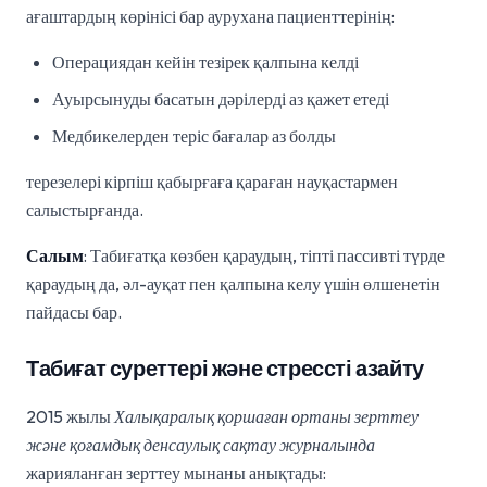
ағаштардың көрінісі бар аурухана пациенттерінің:
Операциядан кейін тезірек қалпына келді
Ауырсынуды басатын дәрілерді аз қажет етеді
Медбикелерден теріс бағалар аз болды
терезелері кірпіш қабырғаға қараған науқастармен
салыстырғанда.
Салым
: Табиғатқа көзбен қараудың, тіпті пассивті түрде
қараудың да, әл-ауқат пен қалпына келу үшін өлшенетін
пайдасы бар.
Табиғат суреттері және стрессті азайту
2015 жылы
Халықаралық қоршаған ортаны зерттеу
және қоғамдық денсаулық сақтау журналында
жарияланған зерттеу мынаны анықтады: