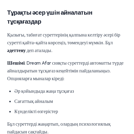
Тұрақты әсер үшін айналатын
тұсқағаздар
Қызығы, табиғат суреттерінің қалпына келтіру әсері бір
суретті қайта-қайта көрсеңіз, төмендеуі мүмкін. Бұл
әдеттену
деп аталады.
Шешімі
: Dream Afar сияқты суреттерді автоматты түрде
айналдыратын тұсқағаз кеңейтімін пайдаланыңыз.
Опцияларға мыналар кіреді:
Әр қойындыда жаңа тұсқағаз
Сағаттық айналым
Күнделікті өзгерістер
Бұл суреттерді жаңартып, олардың психологиялық
пайдасын сақтайды.