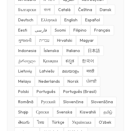
Български
বাংলা
Català
Čeština
Dansk
Deutsch
Ελληνικά
English
Español
Eesti
فارسی
Suomi
Filipino
Français
ગુજરાતી
עברית
Hrvatski
Magyar
Indonesia
Íslenska
Italiano
日本語
ქართული
Қазақша
ಕನ್ನಡ
한국어
Lietuvių
Latviešu
മലയാളം
मराठी
Melayu
Nederlands
Norsk
ਪੰਜਾਬੀ
Polski
Português
Português (Brasil)
Română
Русский
Slovenčina
Slovenščina
Shqip
Српски
Svenska
Kiswahili
தமிழ்
తెలుగు
ไทย
Türkçe
Українська
O'zbek