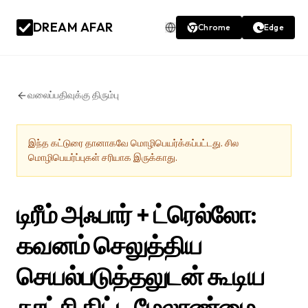
DREAM AFAR
Chrome
Edge
வலைப்பதிவுக்கு திரும்பு
இந்த கட்டுரை தானாகவே மொழிபெயர்க்கப்பட்டது. சில
மொழிபெயர்ப்புகள் சரியாக இருக்காது.
டிரீம் அஃபார் + ட்ரெல்லோ:
கவனம் செலுத்திய
செயல்படுத்தலுடன் கூடிய
காட்சி திட்ட மேலாண்மை