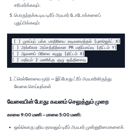
சரிபார்க்கவும்.
பொருந்தக்கூடிய டிரீம் அஃபார் டோடோக்களைப்
புதுப்பிக்கவும்:
[ ] முகப்புப் பக்க மாதிரியை வடிவமைத்தல் [புராஜெக்ட் X]

[ ] அங்கீகார அம்சத்திற்கான PR மதிப்பாய்வு [திட்டம் Y]

[ ] ஆவணப் பிரிவை எழுது [திட்டம் X]

ட்ரெல்லோவை மூடு — இப்போது ட்ரீம் அஃபாரிலிருந்து
வேலை செய்யுங்கள்
வேலையின் போது: கவனம் செலுத்தும் முறை
காலை 9:00 மணி - மாலை 5:00 மணி:
ஒவ்வொரு புதிய தாவலும் டிரீம் அஃபார் முன்னுரிமைகளைக்