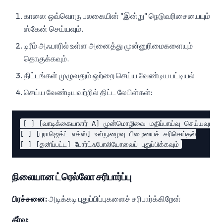
காலை: ஒவ்வொரு பலகையின் "இன்று" நெடுவரிசையையும்
ஸ்கேன் செய்யவும்.
டிரீம் அஃபாரில் உள்ள அனைத்து முன்னுரிமைகளையும்
தொகுக்கவும்.
திட்டங்கள் முழுவதும் ஒற்றை செய்ய வேண்டிய பட்டியல்
செய்ய வேண்டியவற்றில் திட்ட லேபிள்கள்:
[ ] [வாடிக்கையாளர் A] முன்மொழிவை மதிப்பாய்வு செய்யவும்

[ ] [புராஜெக்ட் எக்ஸ்] உள்நுழைவு பிழையைச் சரிசெய்தல்

நிலையான ட்ரெல்லோ சரிபார்ப்பு
பிரச்சனை:
அடிக்கடி புதுப்பிப்புகளைச் சரிபார்க்கிறேன்
தீர்வு: