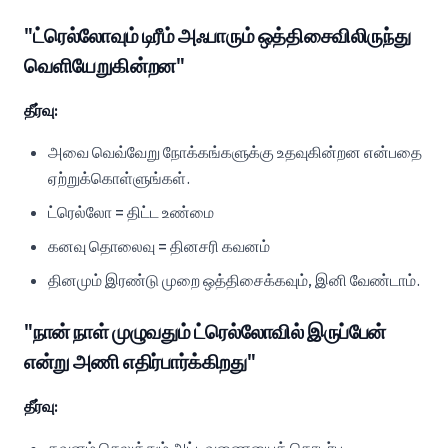
"ட்ரெல்லோவும் டிரீம் அஃபாரும் ஒத்திசைவிலிருந்து
வெளியேறுகின்றன"
தீர்வு:
அவை வெவ்வேறு நோக்கங்களுக்கு உதவுகின்றன என்பதை
ஏற்றுக்கொள்ளுங்கள்.
ட்ரெல்லோ = திட்ட உண்மை
கனவு தொலைவு = தினசரி கவனம்
தினமும் இரண்டு முறை ஒத்திசைக்கவும், இனி வேண்டாம்.
"நான் நாள் முழுவதும் ட்ரெல்லோவில் இருப்பேன்
என்று அணி எதிர்பார்க்கிறது"
தீர்வு: