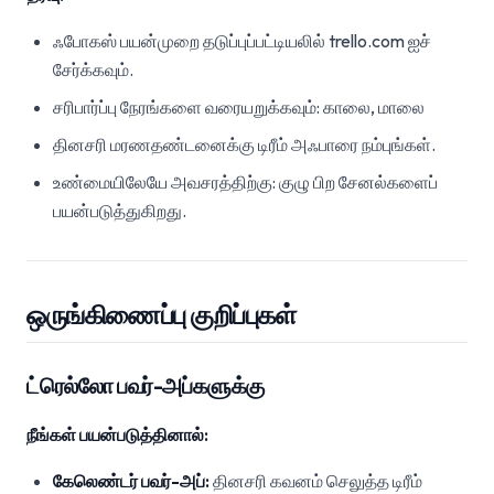
ஃபோகஸ் பயன்முறை தடுப்புப்பட்டியலில் trello.com ஐச்
சேர்க்கவும்.
சரிபார்ப்பு நேரங்களை வரையறுக்கவும்: காலை, மாலை
தினசரி மரணதண்டனைக்கு டிரீம் அஃபாரை நம்புங்கள்.
உண்மையிலேயே அவசரத்திற்கு: குழு பிற சேனல்களைப்
பயன்படுத்துகிறது.
ஒருங்கிணைப்பு குறிப்புகள்
ட்ரெல்லோ பவர்-அப்களுக்கு
நீங்கள் பயன்படுத்தினால்:
கேலெண்டர் பவர்-அப்:
தினசரி கவனம் செலுத்த டிரீம்