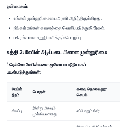
நன்மைகள்:
உங்கள் முன்னுரிமையை அணி அறிந்திருக்கிறது.
நீங்கள் உங்கள் கவனத்தை வெளிப்படுத்துகிறீர்கள்.
பகிரங்கமாக உறுதியளிக்கும் பொறுப்பு
உத்தி 2: லேபிள் அடிப்படையிலான முன்னுரிமை
ட்ரெல்லோ லேபிள்களை மூலோபாய ரீதியாகப்
பயன்படுத்துங்கள்:
லேபிள்
கனவு தொலைதூர
பொருள்
நிறம்
செயல்
இன்று மிகவும்
சிவப்பு
எப்போதும் சேர்
முக்கியமானது