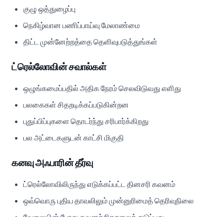
குழு ஒத்துழைப்பு
நெகிழ்வான பணிப்பாய்வு மேலாண்மை
திட்ட முன்னேற்றத்தை தெளிவுபடுத்துங்கள்
ட்ரெல்லோவின் சவால்கள்
ஒழுங்கமைப்பதில் அதிக நேரம் செலவிடுவது எளிது
பலகைகள் சிதறடிக்கப்படுகின்றன
புதுப்பிப்புகளை தொடர்ந்து சரிபார்க்கிறது
பல அட்டைகளுடன் காட்சி மிகுதி
கனவு அஃபாரின் தீர்வு
ட்ரெல்லோவிலிருந்து எடுக்கப்பட்ட தினசரி கவனம்
ஒவ்வொரு புதிய தாவலிலும் முன்னுரிமைத் தெரிவுநிலை