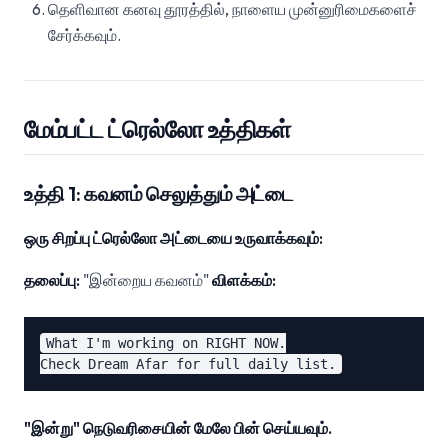
தெளிவான கனவு தூரத்தில், நாளைய முன்னுரிமைகளைச்
சேர்க்கவும்.
மேம்பட்ட ட்ரெல்லோ உத்திகள்
உத்தி 1: கவனம் செலுத்தும் அட்டை
ஒரு சிறப்பு ட்ரெல்லோ அட்டையை உருவாக்கவும்:
தலைப்பு:
"இன்றைய கவனம்"
விளக்கம்:
What I'm working on RIGHT NOW.

"இன்று" நெடுவரிசையின் மேலே பின் செய்யவும்.