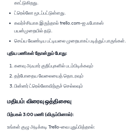
காட்டுகிறது.
ட்ரெல்லோ மூடப்பட்டுள்ளது.
கவர்ச்சியாக இருந்தால் trello.com-ஐ ஃபோகஸ்
பயன்முறையில் தடு.
செய்ய வேண்டிய பட்டியலை முறையாகப் படித்துப் பாருங்கள்.
புதிய பணிகள் தோன்றும் போது:
கனவு அஃபார் குறிப்புகளில் படம்பிடிக்கவும்
தற்போதைய வேலையைத் தொடரவும்
பின்னர் ட்ரெல்லோவிற்குச் செல்லவும்
மதியம்: விரைவு ஒத்திசைவு
பிற்பகல் 3:00 மணி (விரும்பினால்):
உங்கள் குழு அடிக்கடி Trello-வை புதுப்பித்தால்: