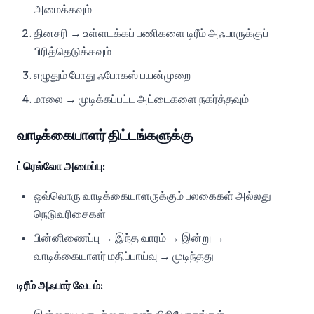
அமைக்கவும்
தினசரி → உள்ளடக்கப் பணிகளை டிரீம் அஃபாருக்குப்
பிரித்தெடுக்கவும்
எழுதும் போது ஃபோகஸ் பயன்முறை
மாலை → முடிக்கப்பட்ட அட்டைகளை நகர்த்தவும்
வாடிக்கையாளர் திட்டங்களுக்கு
ட்ரெல்லோ அமைப்பு:
ஒவ்வொரு வாடிக்கையாளருக்கும் பலகைகள் அல்லது
நெடுவரிசைகள்
பின்னிணைப்பு → இந்த வாரம் → இன்று →
வாடிக்கையாளர் மதிப்பாய்வு → முடிந்தது
டிரீம் அஃபார் வேடம்: