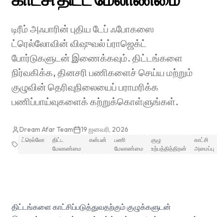
டிரீம் அஃபாரின் புதிய டேப் ஃபோகஸை
ட்ரெல்லோவின் விஷுவல் ப்ராஜெக்ட்
போர்டுகளுடன் இணைக்கவும். திட்டங்களை
நிர்வகிக்க, தினசரி பணிகளைச் செய்ய மற்றும்
குழுவின் தெரிவுநிலையைப் பராமரிக்க
பணிப்பாய்வுகளைக் கற்றுக்கொள்ளுங்கள்.
Dream Afar Team
19 ஜனவரி, 2026
ட்ரெல்லோ
திட்ட
கன்பன்
பணி
குழு
காட்சி
மேலாண்மை
மேலாண்மை
உற்பத்தித்திறன்
அமைப்பு
திட்டங்களை காட்சிப்படுத்துவதற்கும் குழுக்களுடன்