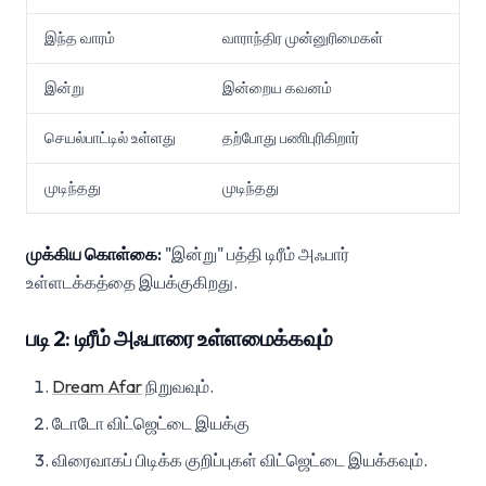
இந்த வாரம்
வாராந்திர முன்னுரிமைகள்
இன்று
இன்றைய கவனம்
செயல்பாட்டில் உள்ளது
தற்போது பணிபுரிகிறார்
முடிந்தது
முடிந்தது
முக்கிய கொள்கை:
"இன்று" பத்தி டிரீம் அஃபார்
உள்ளடக்கத்தை இயக்குகிறது.
படி 2: டிரீம் அஃபாரை உள்ளமைக்கவும்
Dream Afar
நிறுவவும்.
டோடோ விட்ஜெட்டை இயக்கு
விரைவாகப் பிடிக்க குறிப்புகள் விட்ஜெட்டை இயக்கவும்.