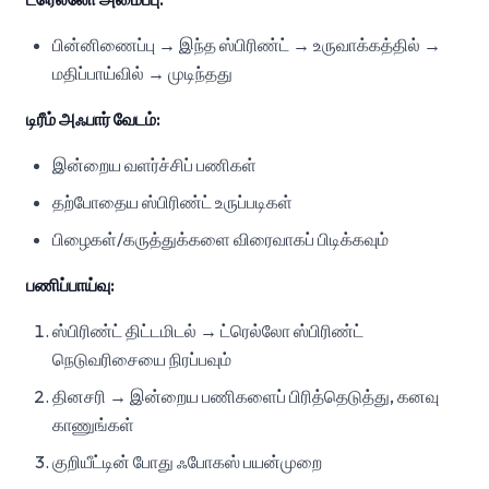
பின்னிணைப்பு → இந்த ஸ்பிரிண்ட் → உருவாக்கத்தில் →
மதிப்பாய்வில் → முடிந்தது
டிரீம் அஃபார் வேடம்:
இன்றைய வளர்ச்சிப் பணிகள்
தற்போதைய ஸ்பிரிண்ட் உருப்படிகள்
பிழைகள்/கருத்துக்களை விரைவாகப் பிடிக்கவும்
பணிப்பாய்வு:
ஸ்பிரிண்ட் திட்டமிடல் → ட்ரெல்லோ ஸ்பிரிண்ட்
நெடுவரிசையை நிரப்பவும்
தினசரி → இன்றைய பணிகளைப் பிரித்தெடுத்து, கனவு
காணுங்கள்
குறியீட்டின் போது ஃபோகஸ் பயன்முறை