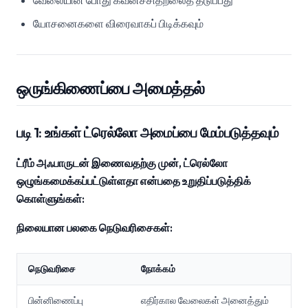
வேலையின் போது கவனச்சிதறலைத் தடுப்பது
யோசனைகளை விரைவாகப் பிடிக்கவும்
ஒருங்கிணைப்பை அமைத்தல்
படி 1: உங்கள் ட்ரெல்லோ அமைப்பை மேம்படுத்தவும்
ட்ரீம் அஃபாருடன் இணைவதற்கு முன், ட்ரெல்லோ
ஒழுங்கமைக்கப்பட்டுள்ளதா என்பதை உறுதிப்படுத்திக்
கொள்ளுங்கள்:
நிலையான பலகை நெடுவரிசைகள்:
நெடுவரிசை
நோக்கம்
பின்னிணைப்பு
எதிர்கால வேலைகள் அனைத்தும்