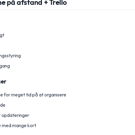
 på afstand + Trello
igt
ngsstyring
mgang
ger
e for meget tid på at organisere
ede
r opdateringer
e med mange kort