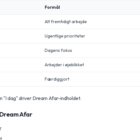
Formål
Alt fremtidigt arbejde
Ugentlige prioriteter
Dagens fokus
Arbejder i øjeblikket
Færdiggjort
 "I dag" driver Dream Afar-indholdet.
r Dream Afar
r
t