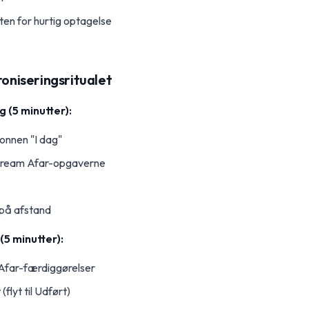
en for hurtig optagelse
roniseringsritualet
 (5 minutter):
lonnen "I dag"
l Dream Afar-opgaverne
 på afstand
(5 minutter):
far-færdiggørelser
flyt til Udført)