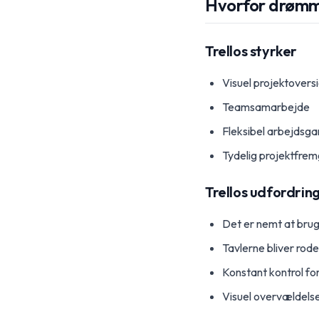
Hvorfor drømme
Trellos styrker
Visuel projektovers
Teamsamarbejde
Fleksibel arbejdsga
Tydelig projektfre
Trellos udfordrin
Det er nemt at brug
Tavlerne bliver rod
Konstant kontrol fo
Visuel overvældels