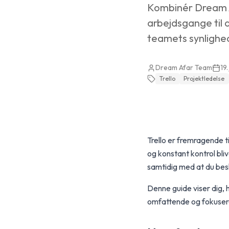
Kombinér Dream Af
arbejdsgange til 
teamets synlighe
Dream Afar Team
19
Trello
Projektledelse
Trello er fremragende t
og konstant kontrol bli
samtidig med at du besk
Denne guide viser dig,
omfattende og fokuser