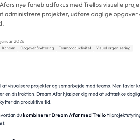
ars nye fanebladfokus med Trellos visuelle proje
at administrere projekter, udføre daglige opgaver
d.
. januar 2026
Kanban
Opgavehåndtering
Teamproduktivitet
Visuel organisering
il at visualisere projekter og samarbejde med teams. Men tavler 
ver en distraktion. Dream Afar hjælper dig med at udtrække daglig f
ytter din produktive tid.
 hvordan du
kombinerer Dream Afar med Trello
til projektstyri
et.