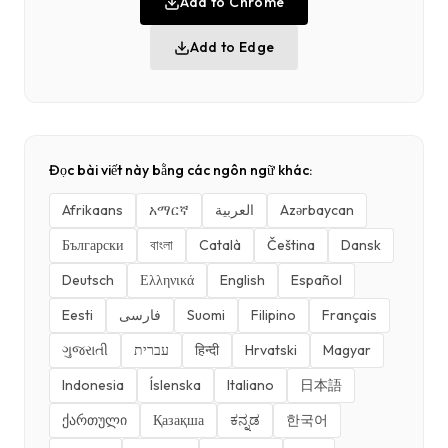
Add to Chrome
Add to Edge
Đọc bài viết này bằng các ngôn ngữ khác:
Afrikaans
አማርኛ
العربية
Azərbaycan
Български
বাংলা
Català
Čeština
Dansk
Deutsch
Ελληνικά
English
Español
Eesti
فارسی
Suomi
Filipino
Français
ગુજરાતી
עברית
हिन्दी
Hrvatski
Magyar
Indonesia
Íslenska
Italiano
日本語
ქართული
Қазақша
ಕನ್ನಡ
한국어