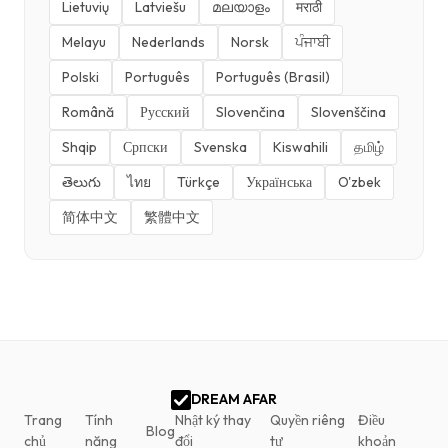
Lietuvių
Latviešu
മലയാളം
मराठी
Melayu
Nederlands
Norsk
ਪੰਜਾਬੀ
Polski
Português
Português (Brasil)
Română
Русский
Slovenčina
Slovenščina
Shqip
Српски
Svenska
Kiswahili
தமிழ்
తెలుగు
ไทย
Türkçe
Українська
O'zbek
简体中文
繁體中文
DREAM AFAR
Trang
Tính
Nhật ký thay
Quyền riêng
Điều
Blog
chủ
năng
đổi
tư
khoản