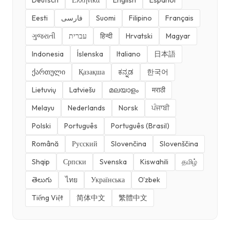
Deutsch
Ελληνικά
English
Español
Eesti
فارسی
Suomi
Filipino
Français
ગુજરાતી
עברית
हिन्दी
Hrvatski
Magyar
Indonesia
Íslenska
Italiano
日本語
ქართული
Қазақша
ಕನ್ನಡ
한국어
Lietuvių
Latviešu
മലയാളം
मराठी
Melayu
Nederlands
Norsk
ਪੰਜਾਬੀ
Polski
Português
Português (Brasil)
Română
Русский
Slovenčina
Slovenščina
Shqip
Српски
Svenska
Kiswahili
தமிழ்
తెలుగు
ไทย
Українська
O'zbek
Tiếng Việt
简体中文
繁體中文