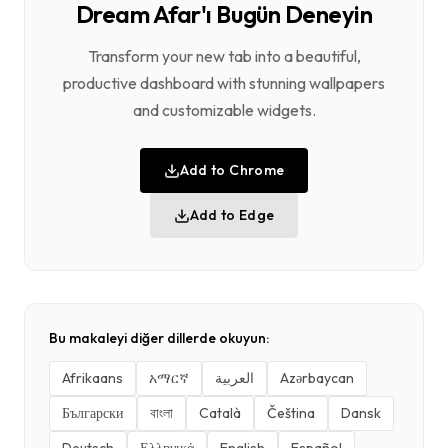
Dream Afar'ı Bugün Deneyin
Transform your new tab into a beautiful,
productive dashboard with stunning wallpapers
and customizable widgets.
Add to Chrome
Add to Edge
Bu makaleyi diğer dillerde okuyun:
Afrikaans
አማርኛ
العربية
Azərbaycan
Български
বাংলা
Català
Čeština
Dansk