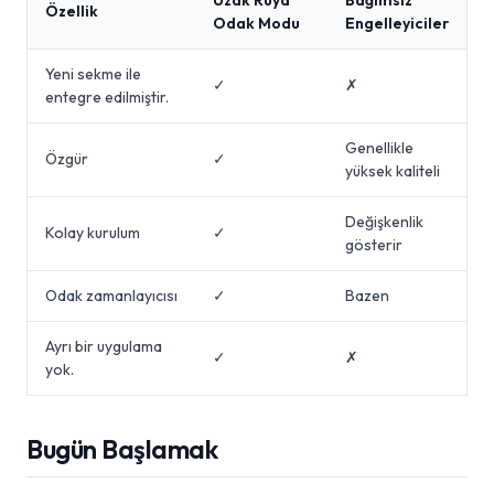
Uzak Rüya
Bağımsız
Özellik
Odak Modu
Engelleyiciler
Yeni sekme ile
✓
✗
entegre edilmiştir.
Genellikle
Özgür
✓
yüksek kaliteli
Değişkenlik
Kolay kurulum
✓
gösterir
Odak zamanlayıcısı
✓
Bazen
Ayrı bir uygulama
✓
✗
yok.
Bugün Başlamak