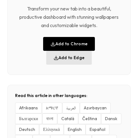
Transform your new tab into a beautiful,
productive dashboard with stunning wallpapers
and customizable widgets.
Add to Chrome
Add to Edge
Read this article in other languages:
Afrikaans
አማርኛ
العربية
Azərbaycan
Български
বাংলা
Català
Čeština
Dansk
Deutsch
Ελληνικά
English
Español