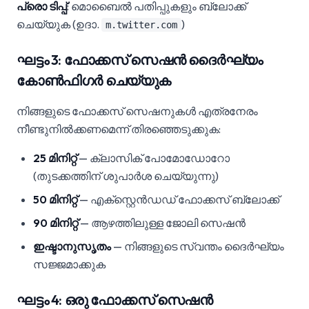
പ്രൊ ടിപ്പ്
: മൊബൈൽ പതിപ്പുകളും ബ്ലോക്ക്
ചെയ്യുക (ഉദാ.
)
m.twitter.com
ഘട്ടം 3: ഫോക്കസ് സെഷൻ ദൈർഘ്യം
കോൺഫിഗർ ചെയ്യുക
നിങ്ങളുടെ ഫോക്കസ് സെഷനുകൾ എത്രനേരം
നീണ്ടുനിൽക്കണമെന്ന് തിരഞ്ഞെടുക്കുക:
25 മിനിറ്റ്
— ക്ലാസിക് പോമോഡോറോ
(തുടക്കത്തിന് ശുപാർശ ചെയ്യുന്നു)
50 മിനിറ്റ്
— എക്സ്റ്റെൻഡഡ് ഫോക്കസ് ബ്ലോക്ക്
90 മിനിറ്റ്
— ആഴത്തിലുള്ള ജോലി സെഷൻ
ഇഷ്ടാനുസൃതം
— നിങ്ങളുടെ സ്വന്തം ദൈർഘ്യം
സജ്ജമാക്കുക
ഘട്ടം 4: ഒരു ഫോക്കസ് സെഷൻ