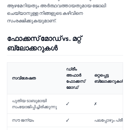
ആഴമേറിയതും അർത്ഥവത്തായതുമായ ജോലി
ചെയ്യാനുള്ള നിങ്ങളുടെ കഴിവിനെ
സംരക്ഷിക്കുകയുമാണ്.
ഫോക്കസ് മോഡ് vs. മറ്റ്
ബ്ലോക്കറുകൾ
ഡ്രീം
അഫാർ
ഒറ്റപ്പെട്ട
സവിശേഷത
ഫോക്കസ്
ബ്ലോക്കറുകൾ
മോഡ്
പുതിയ ടാബുമായി
✓
✗
സംയോജിപ്പിച്ചിരിക്കുന്നു
സൗ ജന്യം
✓
പലപ്പോഴും പ്രീമിയ