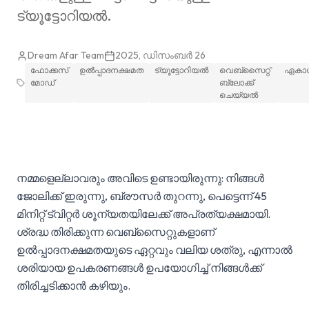
ട്യൂട്ടോറിയൽ.
Dream Afar Team
2025, ഡിസംബർ 26
ഫോക്കസ്
ഉല്‍‌പ്പാദനക്ഷമത
ട്യൂട്ടോറിയൽ
വെബ്‌സൈറ്റ്
ഏകാഗ
മോഡ്
ബ്ലോക്ക്
ചെയ്യൽ
നമ്മളെല്ലാവരും അവിടെ ഉണ്ടായിരുന്നു: നിങ്ങൾ
ജോലിക്ക് ഇരുന്നു, ബ്രൗസർ തുറന്നു, പെട്ടെന്ന് 45
മിനിറ്റ് ട്വിറ്റർ ശൂന്യതയിലേക്ക് അപ്രത്യക്ഷമായി.
ശ്രദ്ധ തിരിക്കുന്ന വെബ്‌സൈറ്റുകളാണ്
ഉൽപ്പാദനക്ഷമതയുടെ ഏറ്റവും വലിയ ശത്രു, എന്നാൽ
ശരിയായ ഉപകരണങ്ങൾ ഉപയോഗിച്ച് നിങ്ങൾക്ക്
തിരിച്ചടിക്കാൻ കഴിയും.