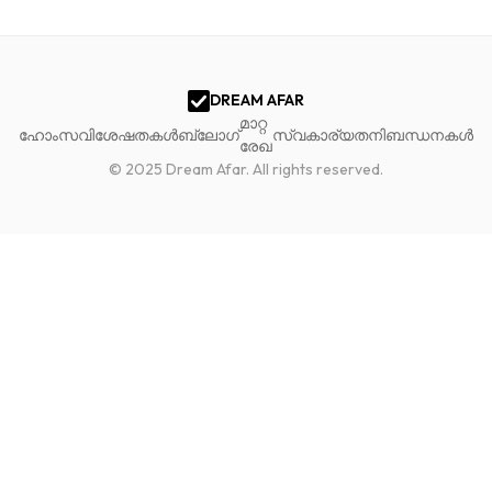
DREAM AFAR
മാറ്റ
ഹോം
സവിശേഷതകൾ
ബ്ലോഗ്
സ്വകാര്യത
നിബന്ധനകൾ
രേഖ
© 2025 Dream Afar.
All rights reserved.