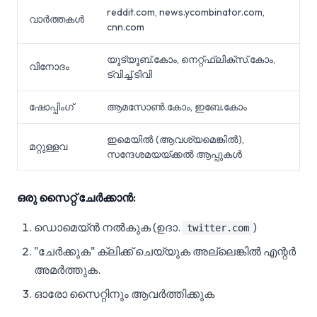
reddit.com, news.ycombinator.com,
വാർത്തകൾ
cnn.com
യൂട്യൂബ്.കോം, നെറ്റ്ഫ്ലിക്സ്.കോം,
വിനോദം
ട്വിച്ച്.ടിവി
ഷോപ്പിംഗ്
ആമസോൺ.കോം, ഇബേ.കോം
ഇമെയിൽ (ആവശ്യമെങ്കിൽ),
മറ്റുള്ളവ
സന്ദേശമയയ്ക്കൽ ആപ്പുകൾ
ഒരു സൈറ്റ് ചേർക്കാൻ:
ഡൊമെയ്ൻ നൽകുക (ഉദാ.
)
twitter.com
"ചേർക്കുക" ക്ലിക്ക് ചെയ്യുക അല്ലെങ്കിൽ എന്റർ
അമർത്തുക.
ഓരോ സൈറ്റിനും ആവർത്തിക്കുക