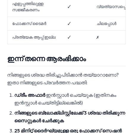
എളുപ്പത്തിലുള്ള
✓
വ്യത്യാസപ്പെടുന്
സജ്ജീകരണം
ഫോക്കസ് ടൈമർ
✓
ചിലപ്പോൾ
പ്രത്യേക ആപ്പ് ഇല്ല
✓
✗
ഇന്ന് തന്നെ ആരംഭിക്കാം
നിങ്ങളുടെ ശ്രദ്ധ തിരിച്ചുപിടിക്കാൻ തയ്യാറാണോ?
ഇതാ നിങ്ങളുടെ പ്രവർത്തന പദ്ധതി:
ഡ്രീം അഫാർ
ഇൻസ്റ്റാൾ ചെയ്യുക (ഇതിനകം
ഇൻസ്റ്റാൾ ചെയ്തിട്ടില്ലെങ്കിൽ)
നിങ്ങളുടെ ബ്ലോക്ക്‌ലിസ്റ്റിലേക്ക് 3 ശ്രദ്ധ തിരിക്കുന്ന
സൈറ്റുകൾ ചേർക്കുക
25 മിനിറ്റ് ദൈർഘ്യമുള്ള ഒരു ഫോക്കസ് സെഷൻ