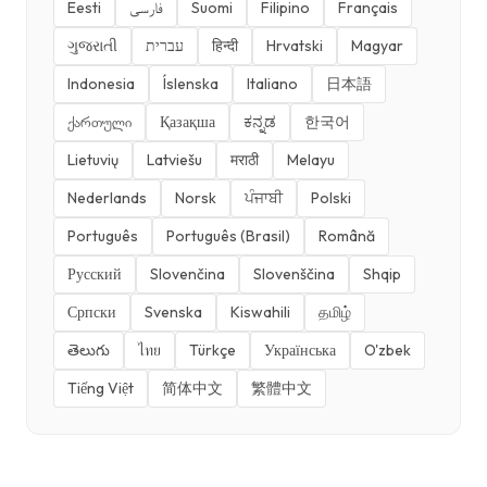
Eesti
فارسی
Suomi
Filipino
Français
ગુજરાતી
עברית
हिन्दी
Hrvatski
Magyar
Indonesia
Íslenska
Italiano
日本語
ქართული
Қазақша
ಕನ್ನಡ
한국어
Lietuvių
Latviešu
मराठी
Melayu
Nederlands
Norsk
ਪੰਜਾਬੀ
Polski
Português
Português (Brasil)
Română
Русский
Slovenčina
Slovenščina
Shqip
Српски
Svenska
Kiswahili
தமிழ்
తెలుగు
ไทย
Türkçe
Українська
O'zbek
Tiếng Việt
简体中文
繁體中文