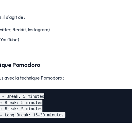
il s'agit de :
itter, Reddit, Instagram)
(YouTube)
chnique Pomodoro
s avec la technique Pomodoro :
 → Break: 5 minutes

→ Break: 5 minutes

→ Break: 5 minutes
