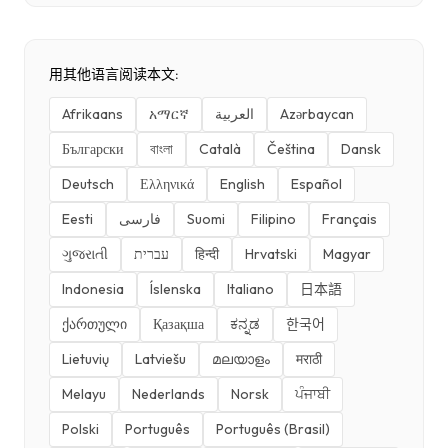
用其他语言阅读本文:
Afrikaans
አማርኛ
العربية
Azərbaycan
Български
বাংলা
Català
Čeština
Dansk
Deutsch
Ελληνικά
English
Español
Eesti
فارسی
Suomi
Filipino
Français
ગુજરાતી
עברית
हिन्दी
Hrvatski
Magyar
Indonesia
Íslenska
Italiano
日本語
ქართული
Қазақша
ಕನ್ನಡ
한국어
Lietuvių
Latviešu
മലയാളം
मराठी
Melayu
Nederlands
Norsk
ਪੰਜਾਬੀ
Polski
Português
Português (Brasil)