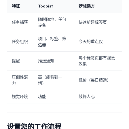
特征
Todoist
梦想远方
随时随地，任何
任务捕获
快速新建标签页
设备
项目、标签、筛
任务组织
今天的重点仅
选器
每个标签页都有视觉
提醒
推送通知
效果
压倒性潜
高（能看到一
低价（每日精选）
力
切）
视觉环境
功能
鼓舞人心
设置您的工作流程