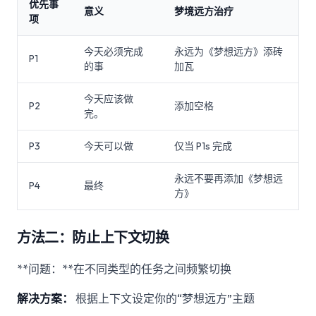
优先事
意义
梦境远方治疗
项
今天必须完成
永远为《梦想远方》添砖
P1
的事
加瓦
今天应该做
P2
添加空格
完。
P3
今天可以做
仅当 P1s 完成
永远不要再添加《梦想远
P4
最终
方》
方法二：防止上下文切换
**问题：**在不同类型的任务之间频繁切换
解决方案：
根据上下文设定你的“梦想远方”主题