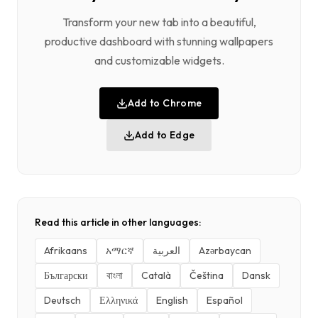
Transform your new tab into a beautiful,
productive dashboard with stunning wallpapers
and customizable widgets.
Add to Chrome
Add to Edge
Read this article in other languages:
Afrikaans
አማርኛ
العربية
Azərbaycan
Български
বাংলা
Català
Čeština
Dansk
Deutsch
Ελληνικά
English
Español