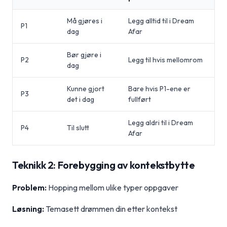
Må gjøres i
Legg alltid til i Dream
P1
dag
Afar
Bør gjøre i
P2
Legg til hvis mellomrom
dag
Kunne gjort
Bare hvis P1-ene er
P3
det i dag
fullført
Legg aldri til i Dream
P4
Til slutt
Afar
Teknikk 2: Forebygging av kontekstbytte
Problem:
Hopping mellom ulike typer oppgaver
Løsning:
Temasett drømmen din etter kontekst