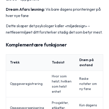
Dream Afars løsning:
Vis bare dagens prioriteringer på
hver nye fane
Dette skaper det psykologer kaller «miljødesign» –
nettlesermiljøet ditt forsterker stadig det som betyr mest.
Komplementære funksjoner
Drøm på
Trekk
Todoist
avstand
Hvor som
Raske
helst, hvilken
Oppgaveregistrering
notater om
som helst
ny fane
enhet
Prosjekter,
Kun dagens
Oppgaveorganisering
etiketter,