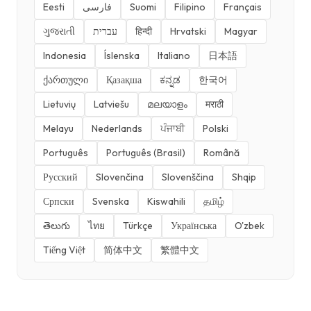
Eesti
فارسی
Suomi
Filipino
Français
ગુજરાતી
עברית
हिन्दी
Hrvatski
Magyar
Indonesia
Íslenska
Italiano
日本語
ქართული
Қазақша
ಕನ್ನಡ
한국어
Lietuvių
Latviešu
മലയാളം
मराठी
Melayu
Nederlands
ਪੰਜਾਬੀ
Polski
Português
Português (Brasil)
Română
Русский
Slovenčina
Slovenščina
Shqip
Српски
Svenska
Kiswahili
தமிழ்
తెలుగు
ไทย
Türkçe
Українська
O'zbek
Tiếng Việt
简体中文
繁體中文