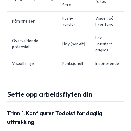
fokus
filtre
Push-
Visuelt på
Påminnelser
varsler
hver fane
Lav
Overveldende
Høy (ser alt)
(kuratert
potensial
daglig)
Visuelt miljø
Funksjonell
Inspirerende
Sette opp arbeidsflyten din
Trinn 1: Konfigurer Todoist for daglig
uttrekking