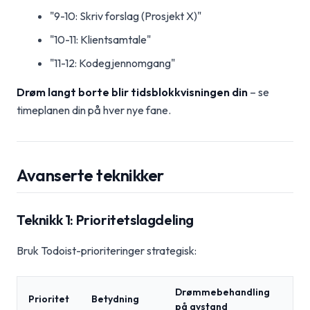
"9-10: Skriv forslag (Prosjekt X)"
"10-11: Klientsamtale"
"11-12: Kodegjennomgang"
Drøm langt borte blir tidsblokkvisningen din
– se
timeplanen din på hver nye fane.
Avanserte teknikker
Teknikk 1: Prioritetslagdeling
Bruk Todoist-prioriteringer strategisk:
Drømmebehandling
Prioritet
Betydning
på avstand