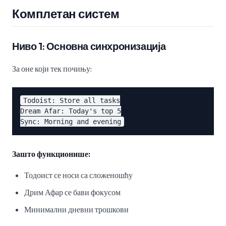
Комплетан систем
Ниво 1: Основна синхронизација
За оне који тек почињу:
Todoist: Store all tasks

Dream Afar: Today's top 5

Зашто функционише:
Тодоист се носи са сложеношћу
Дрим Афар се бави фокусом
Минимални дневни трошкови