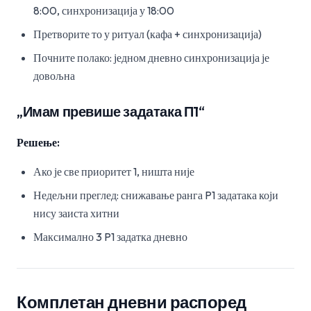
8:00, синхронизација у 18:00
Претворите то у ритуал (кафа + синхронизација)
Почните полако: једном дневно синхронизација је
довољна
„Имам превише задатака П1“
Решење:
Ако је све приоритет 1, ништа није
Недељни преглед: снижавање ранга P1 задатака који
нису заиста хитни
Максимално 3 P1 задатка дневно
Комплетан дневни распоред