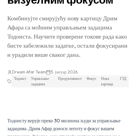
Комбинујте смирујућу нову картицу Дрим
Афара са моћним управљањем задацима
Тодоиста. Научите проверене токове рада како
бисте забележили задатке, остали фокусирани
и урадили више сваког дана.
Dream Afar Team
5. јануар 2026.
Тодоист
Управљање
Продуктивност
Фокус
Нова
ГТД
задацима
картица
Тодоисту верује преко 30 милиона људи за управљање
задацима. Дрим Афар доноси лепоту и фокус вашем