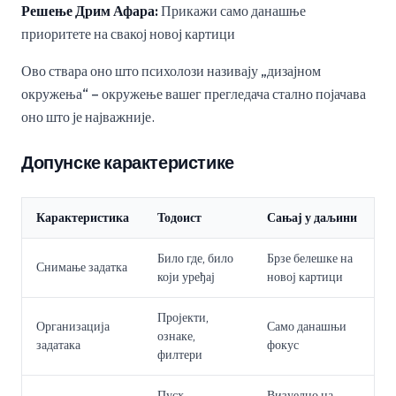
Решење Дрим Афара:
Прикажи само данашње
приоритете на свакој новој картици
Ово ствара оно што психолози називају „дизајном
окружења“ – окружење вашег прегледача стално појачава
оно што је најважније.
Допунске карактеристике
Карактеристика
Тодоист
Сањај у даљини
Било где, било
Брзе белешке на
Снимање задатка
који уређај
новој картици
Пројекти,
Организација
Само данашњи
ознаке,
задатака
фокус
филтери
Пусх
Визуелно на