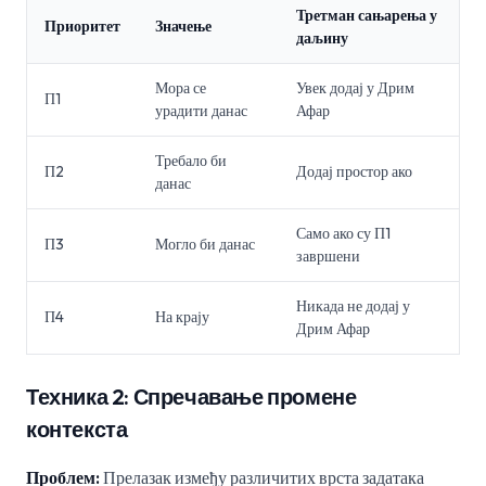
Третман сањарења у
Приоритет
Значење
даљину
Мора се
Увек додај у Дрим
П1
урадити данас
Афар
Требало би
П2
Додај простор ако
данас
Само ако су П1
П3
Могло би данас
завршени
Никада не додај у
П4
На крају
Дрим Афар
Техника 2: Спречавање промене
контекста
Проблем:
Прелазак између различитих врста задатака