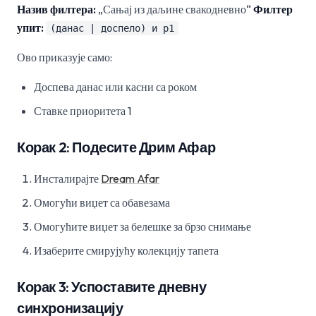
Назив филтера:
„Сањај из даљине свакодневно“
Филтер
упит:
(данас | доспело) и p1
Ово приказује само:
Доспева данас или касни са роком
Ставке приоритета 1
Корак 2: Подесите Дрим Афар
Инсталирајте
Dream Afar
Омогући виџет са обавезама
Омогућите виџет за белешке за брзо снимање
Изаберите смирујућу колекцију тапета
Корак 3: Успоставите дневну
синхронизацију