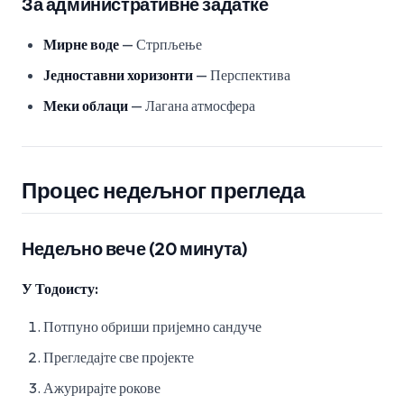
За административне задатке
Мирне воде
— Стрпљење
Једноставни хоризонти
— Перспектива
Меки облаци
— Лагана атмосфера
Процес недељног прегледа
Недељно вече (20 минута)
У Тодоисту:
Потпуно обриши пријемно сандуче
Прегледајте све пројекте
Ажурирајте рокове