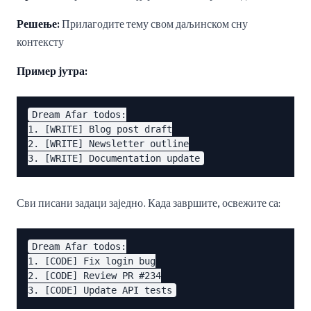
Решење:
Прилагодите тему свом даљинском сну
контексту
Пример јутра:
Dream Afar todos:

1. [WRITE] Blog post draft

2. [WRITE] Newsletter outline

Сви писани задаци заједно. Када завршите, освежите са:
Dream Afar todos:

1. [CODE] Fix login bug

2. [CODE] Review PR #234
