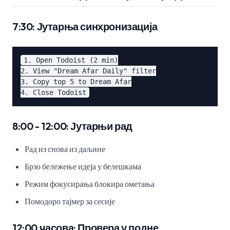
7:30: Јутарња синхронизација
1. Open Todoist (2 min)

2. View "Dream Afar Daily" filter

3. Copy top 5 to Dream Afar

8:00 - 12:00: Јутарњи рад
Рад из снова из даљине
Брзо бележење идеја у белешкама
Режим фокусирања блокира ометања
Помодоро тајмер за сесије
12:00 часова: Провера у подне