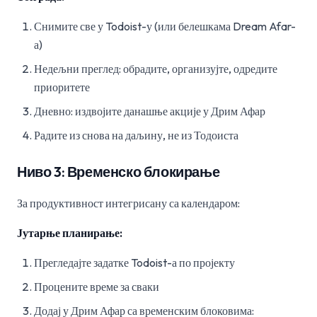
Снимите све у Todoist-у (или белешкама Dream Afar-
а)
Недељни преглед: обрадите, организујте, одредите
приоритете
Дневно: издвојите данашње акције у Дрим Афар
Радите из снова на даљину, не из Тодоиста
Ниво 3: Временско блокирање
За продуктивност интегрисану са календаром:
Јутарње планирање:
Прегледајте задатке Todoist-а по пројекту
Процените време за сваки
Додај у Дрим Афар са временским блоковима: