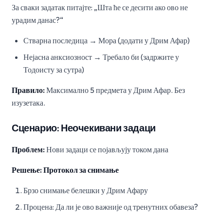
За сваки задатак питајте: „Шта ће се десити ако ово не
урадим данас?“
Стварна последица → Мора (додати у Дрим Афар)
Нејасна анксиозност → Требало би (задржите у
Тодоисту за сутра)
Правило:
Максимално 5 предмета у Дрим Афар. Без
изузетака.
Сценарио: Неочекивани задаци
Проблем:
Нови задаци се појављују током дана
Решење: Протокол за снимање
Брзо снимање белешки у Дрим Афару
Процена: Да ли је ово важније од тренутних обавеза?