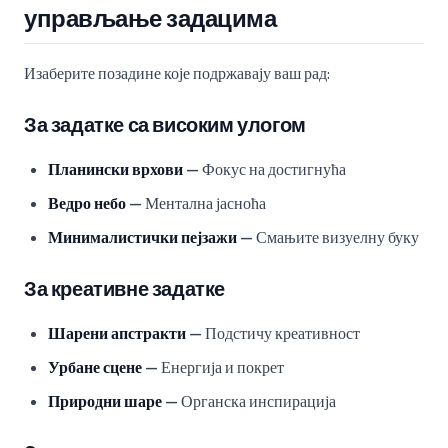
управљање задацима
Изаберите позадине које подржавају ваш рад:
За задатке са високим улогом
Планински врхови
— Фокус на достигнућа
Ведро небо
— Ментална јасноћа
Минималистички пејзажи
— Смањите визуелну буку
За креативне задатке
Шарени апстракти
— Подстичу креативност
Урбане сцене
— Енергија и покрет
Природни шаре
— Органска инспирација