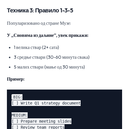
Техника 3: Правило 1-3-5
Популаризовано од стране Музе:
У „Сновима из даљине“, увек прикажи:
1 велика ствар (2+ сата)
3 средње ствари (30-60 минута свака)
5 малих ствари (мање од 30 минута)
Пример:
BIG:

[ ] Write Q1 strategy document

MEDIUM:

[ ] Prepare meeting slides

[ ] Review team reports
