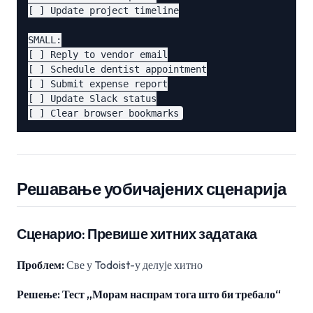
[ ] Update project timeline

SMALL:

[ ] Reply to vendor email

[ ] Schedule dentist appointment

[ ] Submit expense report

[ ] Update Slack status

Решавање уобичајених сценарија
Сценарио: Превише хитних задатака
Проблем:
Све у Todoist-у делује хитно
Решење: Тест „Морам наспрам тога што би требало“