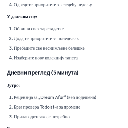
Одредите приоритете за следећу недељу
У далеком сну:
Обриши све старе задатке
Додајте приоритете за понедељак
Пребаците све неснимљене белешке
Изаберите нову колекцију тапета
Дневни преглед (5 минута)
Јутро:
Рецензија за „Dream Afar“ (већ подешена)
Брза провера Todoist-а за промене
Прилагодите ако је потребно