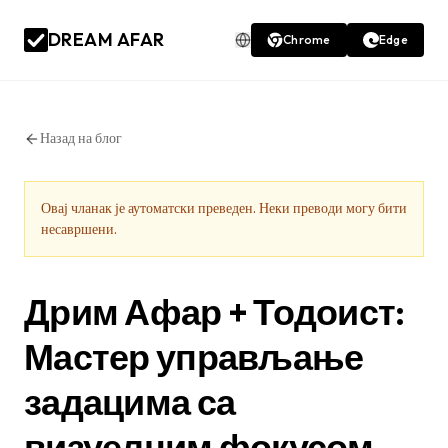
DREAM AFAR
Chrome
Edge
Назад на блог
Овај чланак је аутоматски преведен. Неки преводи могу бити
несавршени.
Дрим Афар + Тодоист:
Мастер управљање
задацима са
визуелним фокусом