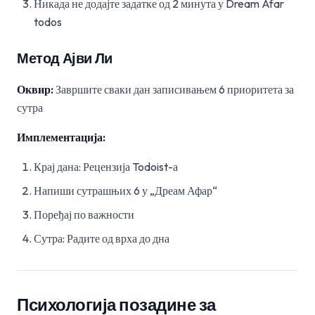
Никада не додајте задатке од 2 минута у Dream Afar
todos
Метод Ајви Ли
Оквир:
Завршите сваки дан записивањем 6 приоритета за
сутра
Имплементација:
Крај дана: Рецензија Todoist-а
Напиши сутрашњих 6 у „Дреам Афар“
Поређај по важности
Сутра: Радите од врха до дна
Психологија позадине за