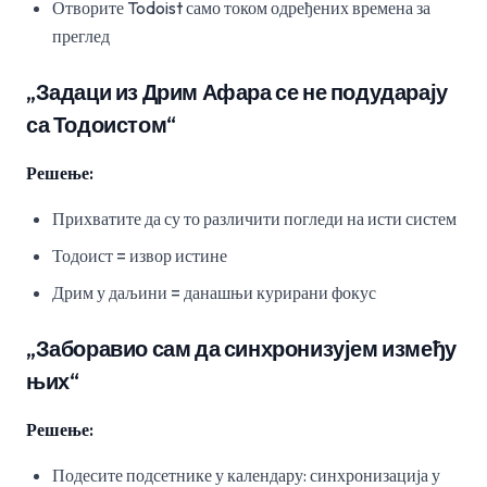
Отворите Todoist само током одређених времена за
преглед
„Задаци из Дрим Афара се не подударају
са Тодоистом“
Решење:
Прихватите да су то различити погледи на исти систем
Тодоист = извор истине
Дрим у даљини = данашњи курирани фокус
„Заборавио сам да синхронизујем између
њих“
Решење:
Подесите подсетнике у календару: синхронизација у