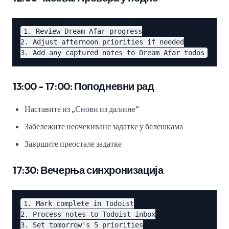
1. Review Dream Afar progress

2. Adjust afternoon priorities if needed

13:00 - 17:00: Поподневни рад
Наставите из „Снови из даљине“
Забележите неочекиване задатке у белешкама
Завршите преостале задатке
17:30: Вечерња синхронизација
1. Mark complete in Todoist

2. Process notes to Todoist inbox

3. Set tomorrow's 5 priorities
