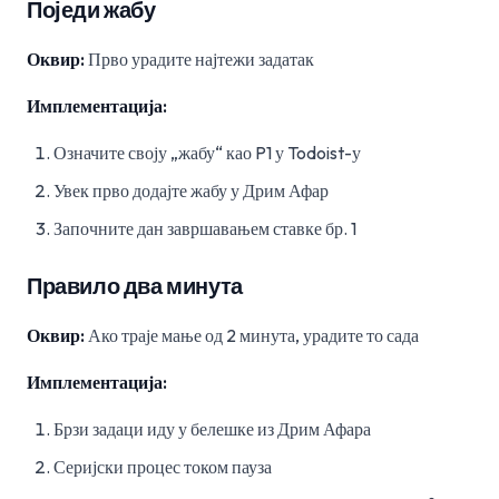
Поједи жабу
Оквир:
Прво урадите најтежи задатак
Имплементација:
Означите своју „жабу“ као P1 у Todoist-у
Увек прво додајте жабу у Дрим Афар
Започните дан завршавањем ставке бр. 1
Правило два минута
Оквир:
Ако траје мање од 2 минута, урадите то сада
Имплементација:
Брзи задаци иду у белешке из Дрим Афара
Серијски процес током пауза