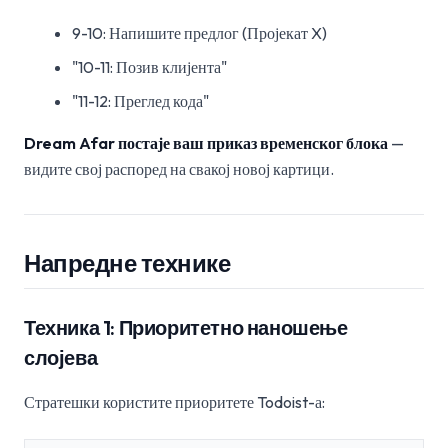
9-10: Напишите предлог (Пројекат X)
"10-11: Позив клијента"
"11-12: Преглед кода"
Dream Afar постаје ваш приказ временског блока
—
видите свој распоред на свакој новој картици.
Напредне технике
Техника 1: Приоритетно наношење
слојева
Стратешки користите приоритете Todoist-а: