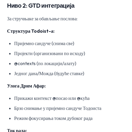
Ниво 2: GTD интеграција
За стручњаке за обављање послова:
Структура Todoist-а:
Пријемно сандуче (снима све)
Пројекти (организовани по исходу)
@contexts (по локацији/алату)
Једног дана/Можда (будуће ставке)
Улога Дрим Афар:
Прикажи контекст @посао или @кућа
Брзо снимање у пријемно сандуче Тодоиста
Режим фокусирања током дубоког рада
Ток рада: