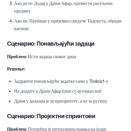
Ако јесте: Додај у Дрим Афар, премести расељени
предмет
Ако не: Пребаци у пријемно сандуче Тодоиста, обради
касније
Сценарио: Понављајући задаци
Проблем:
Исти задаци сваког дана
Решење:
Задржите понављајуће задатке само у Todoist-у
Не додајте у Дрим Афар (они су аутоматски)
Дрим у даљини је за приоритете, а не за рутину
Сценарио: Пројектни спринтови
Проблем:
Потребна је интензивна пажња на један