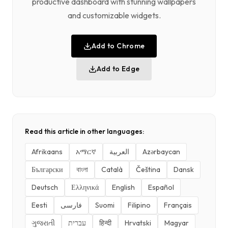
productive dashboard with stunning wallpapers
and customizable widgets.
Add to Chrome
Add to Edge
Read this article in other languages:
Afrikaans
አማርኛ
العربية
Azərbaycan
Български
বাংলা
Català
Čeština
Dansk
Deutsch
Ελληνικά
English
Español
Eesti
فارسی
Suomi
Filipino
Français
ગુજરાતી
עברית
हिन्दी
Hrvatski
Magyar