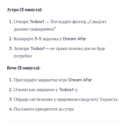
Јутро (3 минута):
Отвори Todoist → Погледајте филтер „Сањај из
даљине свакодневно“
Копирајте 3-5 задатака у Dream Afar
Затвори Todoist — не тражи поново док не буде
потребно
Вече (5 минута):
Прегледајте завршетке игре Dream Afar
Означи као завршено у Todoist-у
Обради све белешке у пријемном сандучету Тодоиста
Поставите приоритете за сутра