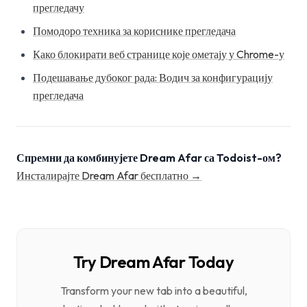
прегледачу
Помодоро техника за кориснике прегледача
Како блокирати веб странице које ометају у Chrome-у
Подешавање дубоког рада: Водич за конфигурацију
прегледача
Спремни да комбинујете Dream Afar са Todoist-ом?
Инсталирајте Dream Afar бесплатно →
Try Dream Afar Today
Transform your new tab into a beautiful,