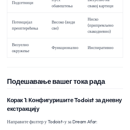
Подсетници
обавештења
свакој картици
Ниско
Потенцијал
Високо (види
(припремљено
преоптерећења
све)
свакодневно)
Визуелно
Функционално
Инспиративно
окружење
Подешавање вашег тока рада
Корак 1: Конфигуришите Todoist за дневну
екстракцију
Направите филтер у Todoist-у за Dream Afar: