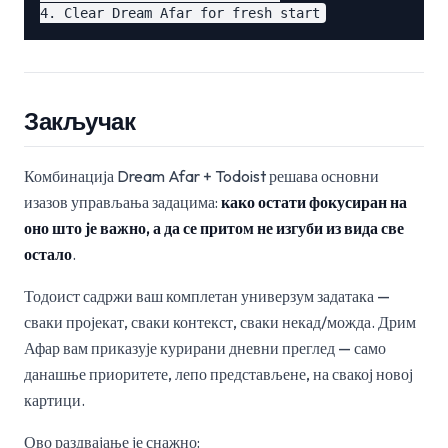
Закључак
Комбинација Dream Afar + Todoist решава основни
изазов управљања задацима:
како остати фокусиран на
оно што је важно, а да се притом не изгуби из вида све
остало
.
Тодоист садржи ваш комплетан универзум задатака —
сваки пројекат, сваки контекст, сваки некад/можда. Дрим
Афар вам приказује курирани дневни преглед — само
данашње приоритете, лепо представљене, на свакој новој
картици.
Ово раздвајање је снажно: