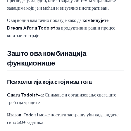
прегледачу. Заједно, они стварају систем за управљање
задацима који је и моћан и визуелно инспиративан.
Овај водич вам тачно показује како да
комбинујете
Dream Afar и Todoist
за продуктивни радни процес
који заиста траје.
Зашто ова комбинација
функционише
Психологија која стоји иза тога
Снага Todoist-а:
Снимање и организовање свега што
треба да урадите
Изазов:
Todoist може постати застрашујући када видите
свих 50+ задатака