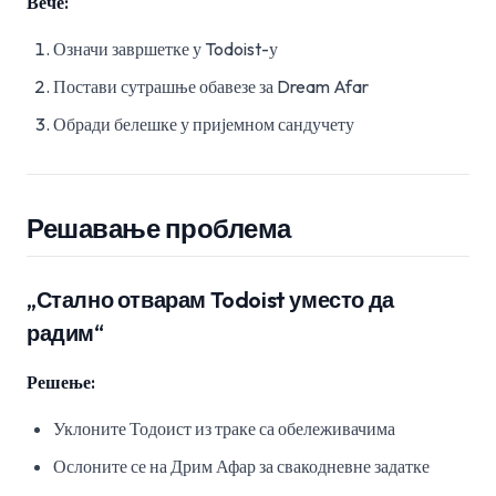
Вече:
Означи завршетке у Todoist-у
Постави сутрашње обавезе за Dream Afar
Обради белешке у пријемном сандучету
Решавање проблема
„Стално отварам Todoist уместо да
радим“
Решење:
Уклоните Тодоист из траке са обележивачима
Ослоните се на Дрим Афар за свакодневне задатке