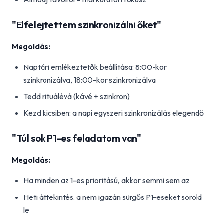
"Elfelejtettem szinkronizálni őket"
Megoldás:
Naptári emlékeztetők beállítása: 8:00-kor
szinkronizálva, 18:00-kor szinkronizálva
Tedd rituálévá (kávé + szinkron)
Kezd kicsiben: a napi egyszeri szinkronizálás elegendő
"Túl sok P1-es feladatom van"
Megoldás:
Ha minden az 1-es prioritású, akkor semmi sem az
Heti áttekintés: a nem igazán sürgős P1-eseket sorold
le