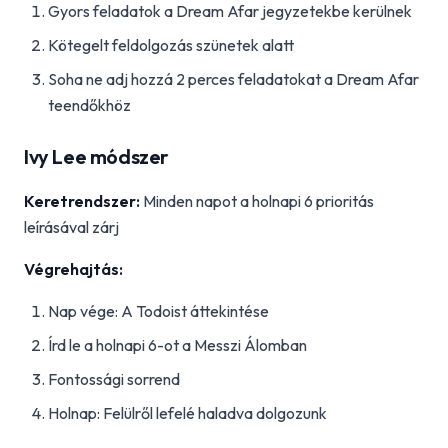
Gyors feladatok a Dream Afar jegyzetekbe kerülnek
Kötegelt feldolgozás szünetek alatt
Soha ne adj hozzá 2 perces feladatokat a Dream Afar
teendőkhöz
Ivy Lee módszer
Keretrendszer:
Minden napot a holnapi 6 prioritás
leírásával zárj
Végrehajtás:
Nap vége: A Todoist áttekintése
Írd le a holnapi 6-ot a Messzi Álomban
Fontossági sorrend
Holnap: Felülről lefelé haladva dolgozunk