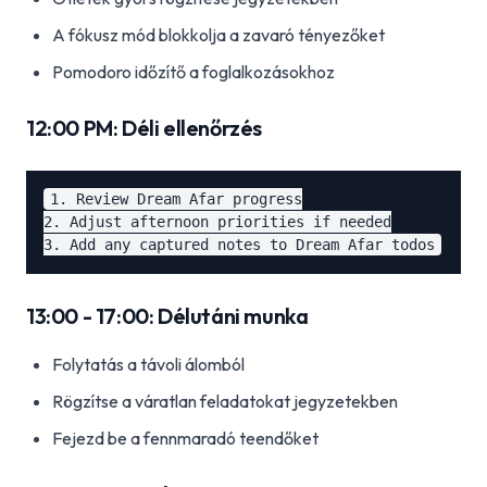
A fókusz mód blokkolja a zavaró tényezőket
Pomodoro időzítő a foglalkozásokhoz
12:00 PM: Déli ellenőrzés
1. Review Dream Afar progress

2. Adjust afternoon priorities if needed

13:00 - 17:00: Délutáni munka
Folytatás a távoli álomból
Rögzítse a váratlan feladatokat jegyzetekben
Fejezd be a fennmaradó teendőket