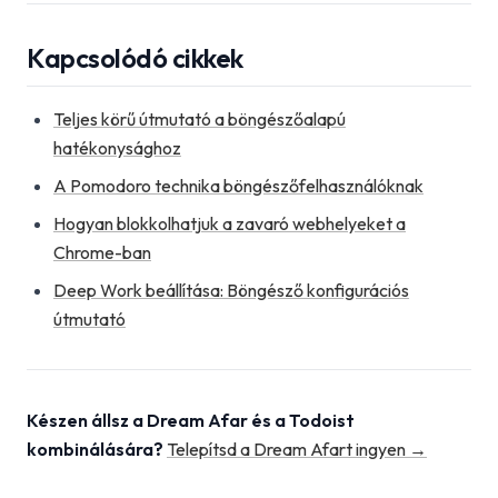
Kapcsolódó cikkek
Teljes körű útmutató a böngészőalapú
hatékonysághoz
A Pomodoro technika böngészőfelhasználóknak
Hogyan blokkolhatjuk a zavaró webhelyeket a
Chrome-ban
Deep Work beállítása: Böngésző konfigurációs
útmutató
Készen állsz a Dream Afar és a Todoist
kombinálására?
Telepítsd a Dream Afart ingyen →