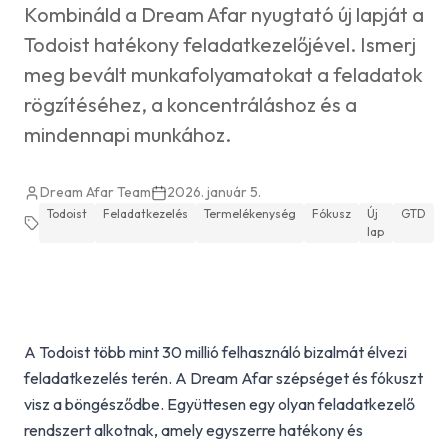
Kombináld a Dream Afar nyugtató új lapját a
Todoist hatékony feladatkezelőjével. Ismerj
meg bevált munkafolyamatokat a feladatok
rögzítéséhez, a koncentráláshoz és a
mindennapi munkához.
Dream Afar Team
2026. január 5.
Todoist
Feladatkezelés
Termelékenység
Fókusz
Új
GTD
lap
A Todoist több mint 30 millió felhasználó bizalmát élvezi
feladatkezelés terén. A Dream Afar szépséget és fókuszt
visz a böngésződbe. Együttesen egy olyan feladatkezelő
rendszert alkotnak, amely egyszerre hatékony és