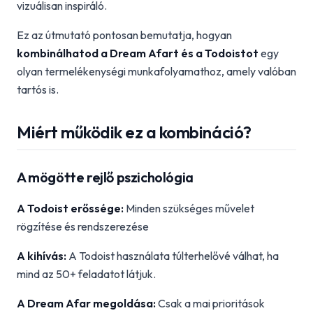
vizuálisan inspiráló.
Ez az útmutató pontosan bemutatja, hogyan
kombinálhatod a Dream Afart és a Todoistot
egy
olyan termelékenységi munkafolyamathoz, amely valóban
tartós is.
Miért működik ez a kombináció?
A mögötte rejlő pszichológia
A Todoist erőssége:
Minden szükséges művelet
rögzítése és rendszerezése
A kihívás:
A Todoist használata túlterhelővé válhat, ha
mind az 50+ feladatot látjuk.
A Dream Afar megoldása:
Csak a mai prioritások