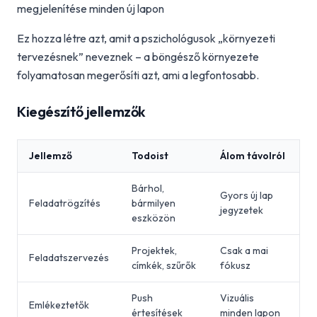
megjelenítése minden új lapon
Ez hozza létre azt, amit a pszichológusok „környezeti
tervezésnek” neveznek – a böngésző környezete
folyamatosan megerősíti azt, ami a legfontosabb.
Kiegészítő jellemzők
Jellemző
Todoist
Álom távolról
Bárhol,
Gyors új lap
Feladatrögzítés
bármilyen
jegyzetek
eszközön
Projektek,
Csak a mai
Feladatszervezés
címkék, szűrők
fókusz
Push
Vizuális
Emlékeztetők
értesítések
minden lapon