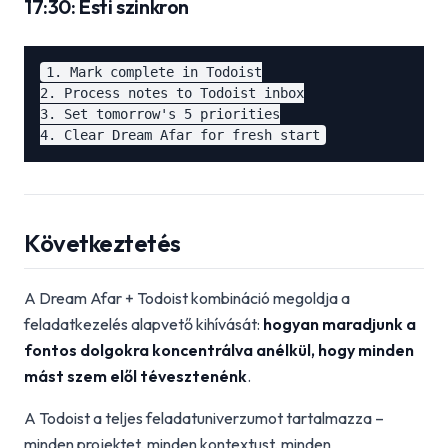
17:30: Esti szinkron
1. Mark complete in Todoist

2. Process notes to Todoist inbox

3. Set tomorrow's 5 priorities

Következtetés
A Dream Afar + Todoist kombináció megoldja a
feladatkezelés alapvető kihívását:
hogyan maradjunk a
fontos dolgokra koncentrálva anélkül, hogy minden
mást szem elől tévesztenénk
.
A Todoist a teljes feladatuniverzumot tartalmazza –
minden projektet, minden kontextust, minden