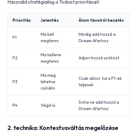
Használd stratégiailag a Todoist prioritásait:
Prioritás
Jelentés
Álom távolról kezelés
Ma kell
Mindig add hozzá a
P1
megtenni
Dream Afarhoz
Ma kellene
P2
Adjon hozzá szóközt
megtenni
Ma meg
Csak akkor, ha a P1-ek
P3
lehetne
teljesek
csinálni
Soha ne add hozzá a
P4
Végül is
Dream Afarhoz
2. technika: Kontextusváltás megelőzése