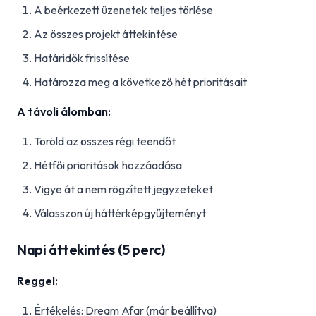
A beérkezett üzenetek teljes törlése
Az összes projekt áttekintése
Határidők frissítése
Határozza meg a következő hét prioritásait
A távoli álomban:
Töröld az összes régi teendőt
Hétfői prioritások hozzáadása
Vigye át a nem rögzített jegyzeteket
Válasszon új háttérképgyűjteményt
Napi áttekintés (5 perc)
Reggel:
Értékelés: Dream Afar (már beállítva)