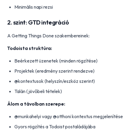
Minimális napi rezsi
2. szint: GTD integráció
A Getting Things Done szakembereinek:
Todoista struktúra:
Beérkezett üzenetek (minden rögzítése)
Projektek (eredmény szerint rendezve)
@kontextusok (helyszín/eszköz szerint)
Talán (jövőbeli tételek)
Álom a távolban szerepe:
@munkahelyi vagy @otthoni kontextus megjelenítése
Gyors rögzítés a Todoist postaládájába