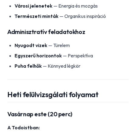
Városi jelenetek
— Energia és mozgás
Természeti minták
— Organikus inspiráció
Adminisztratív feladatokhoz
Nyugodt vizek
— Türelem
Egyszerű horizontok
— Perspektíva
Puha felhők
— Könnyed légkör
Heti felülvizsgálati folyamat
Vasárnap este (20 perc)
A Todoistban: