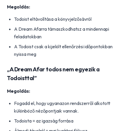
Megoldás:
Todoist eltávolítása a könyvjelzősávról
A Dream Afarra támaszkodhatsz a mindennapi
feladatokban
A Todoist csak a kijelölt ellenőrzési időpontokban
nyissa meg
„A Dream Afar todos nem egyezik a
Todoisttal”
Megoldás:
Fogadd el, hogy ugyanazon rendszerről alkotott
különböző nézőpontjaik vannak.
Todoista = az igazság forrása
Álmodj távolról = mai kurátori fókusz