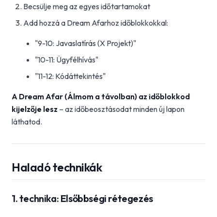
Becsülje meg az egyes időtartamokat
Add hozzá a Dream Afarhoz időblokkokkal:
"9-10: Javaslatírás (X Projekt)"
"10-11: Ügyfélhívás"
"11-12: Kódáttekintés"
A Dream Afar (Álmom a távolban) az időblokkod
kijelzője lesz
– az időbeosztásodat minden új lapon
láthatod.
Haladó technikák
1. technika: Elsőbbségi rétegezés