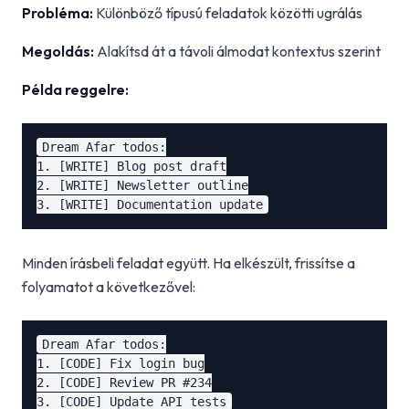
Probléma:
Különböző típusú feladatok közötti ugrálás
Megoldás:
Alakítsd át a távoli álmodat kontextus szerint
Példa reggelre:
Dream Afar todos:

1. [WRITE] Blog post draft

2. [WRITE] Newsletter outline

Minden írásbeli feladat együtt. Ha elkészült, frissítse a
folyamatot a következővel:
Dream Afar todos:

1. [CODE] Fix login bug

2. [CODE] Review PR #234
