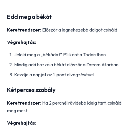
Edd meg a békát
Keretrendszer:
Először a legnehezebb dolgot csináld
Végrehajtás:
Jelöld meg a „békádat” P1-ként a Todoistban
Mindig add hozzá a békát először a Dream Afarban
Kezdje a napját az 1. pont elvégzésével
Kétperces szabály
Keretrendszer:
Ha 2 percnél rövidebb ideig tart, csináld
meg most
Végrehajtás: