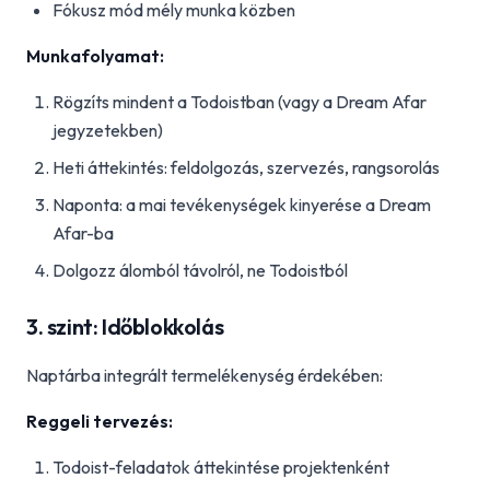
Fókusz mód mély munka közben
Munkafolyamat:
Rögzíts mindent a Todoistban (vagy a Dream Afar
jegyzetekben)
Heti áttekintés: feldolgozás, szervezés, rangsorolás
Naponta: a mai tevékenységek kinyerése a Dream
Afar-ba
Dolgozz álomból távolról, ne Todoistból
3. szint: Időblokkolás
Naptárba integrált termelékenység érdekében:
Reggeli tervezés:
Todoist-feladatok áttekintése projektenként