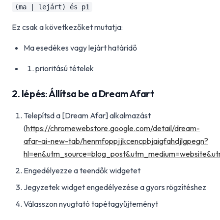
(ma | lejárt) és p1
Ez csak a következőket mutatja:
Ma esedékes vagy lejárt határidő
prioritású tételek
2. lépés: Állítsa be a Dream Afart
Telepítsd a [Dream Afar] alkalmazást
(
https://chromewebstore.google.com/detail/dream-
afar-ai-new-tab/henmfoppjjkcencpbjaigfahdjlgpegn?
hl=en&utm_source=blog_post&utm_medium=website&ut
Engedélyezze a teendők widgetet
Jegyzetek widget engedélyezése a gyors rögzítéshez
Válasszon nyugtató tapétagyűjteményt