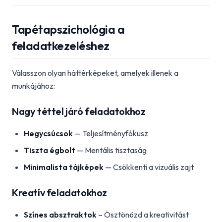
Tapétapszichológia a
feladatkezeléshez
Válasszon olyan háttérképeket, amelyek illenek a
munkájához:
Nagy téttel járó feladatokhoz
Hegycsúcsok
— Teljesítményfókusz
Tiszta égbolt
— Mentális tisztaság
Minimalista tájképek
— Csökkenti a vizuális zajt
Kreatív feladatokhoz
Színes absztraktok
– Ösztönözd a kreativitást