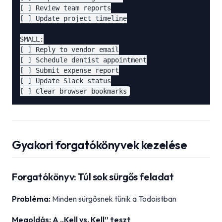
[ ] Review team reports

[ ] Update project timeline

SMALL:

[ ] Reply to vendor email

[ ] Schedule dentist appointment

[ ] Submit expense report

[ ] Update Slack status

Gyakori forgatókönyvek kezelése
Forgatókönyv: Túl sok sürgős feladat
Probléma:
Minden sürgősnek tűnik a Todoistban
Megoldás: A „Kell vs. Kell” teszt