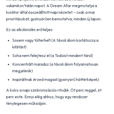
valamikor/talán napot. A Dream Afar megmutatja a
kurátor által összeállított napi nézetet – csak a mai
prioritásokat, gyönyörűen bemutatva, minden új lapon.
Ez az elkülönülés erőteljes:
Sosem vagy túlterhelt (A távoli álom korlátozza a
kilátást)
Soha nem felejtesz el (a Todoist mindent tárol)
Koncentrált maradsz (a távoli álom folyamatosan
megjelenik)
Inspiráltnak érzed magad (gyönyörű háttérképek)
A kulcs a napi szinkronizációs rituálé. Öt perc reggel, öt
perc este. Ennyi elég ahhoz, hogy egy rendszer
ténylegesen működjön.