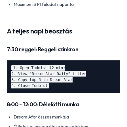
Maximum 3 P1 feladat naponta
A teljes napi beosztás
7:30 reggel: Reggeli szinkron
1. Open Todoist (2 min)

2. View "Dream Afar Daily" filter

3. Copy top 5 to Dream Afar

8:00 - 12:00: Délelőtti munka
Dream Afar összes munkája
Ötletek gyors rögzítése jegyzetekben