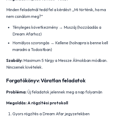
Minden feladatnál tedd fel a kérdést: „Mi történik, ha ma
nem csinálom meg?”
Tényleges következmény → Muszáj (hozzáadás a
Dream Afarhoz)
Homályos szorongás → Kellene (holnapra is benne kell
maradni a Todoistban)
Szabály:
Maximum 5 tárgy a Messze Álmokban módban.
Nincsenek kivételek.
Forgatókönyv: Váratlan feladatok
Probléma:
Új feladatok jelennek meg a nap folyamán
Megoldás: A rögzítési protokoll
Gyors rögzítés a Dream Afar jegyzetekben