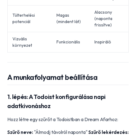
Alacsony
Túlterhelési
Magas
(naponta
potenciál
(mindent lát)
frissítve)
Vizuális
Funkcionális
Inspiráló
környezet
A munkafolyamat beállítása
1. lépés: A Todoist konfigurálása napi
adatkivonáshoz
Hozz létre egy szűrőt a Todoistban a Dream Afarhoz:
Szűrő neve:
"Álmodj távolról naponta"
Szűrő lekérdezés: