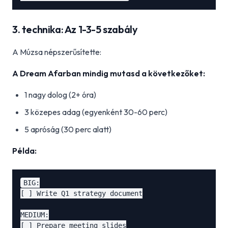
3. technika: Az 1-3-5 szabály
A Múzsa népszerűsítette:
A Dream Afarban mindig mutasd a következőket:
1 nagy dolog (2+ óra)
3 közepes adag (egyenként 30-60 perc)
5 apróság (30 perc alatt)
Példa:
BIG:

[ ] Write Q1 strategy document

MEDIUM:

[ ] Prepare meeting slides
