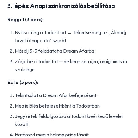
3. lépés: A napi szinkronizálás beállítása
Reggel (3 perc):
Nyissa meg a Todoist-ot → Tekintse meg az „Álmodj
távolról naponta” szűrőt
Másolj 3-5 feladatot a Dream Afarba
Zárja be a Todoistot — ne keressen újra, amíg nincs rá
szüksége
Este (5 perc):
Tekintsd át a Dream Afar befejezéseit
Megjelölés befejezettként a Todoistban
Jegyzetek feldolgozása a Todoist beérkező levelei
között
Határozd meg a holnap prioritásait