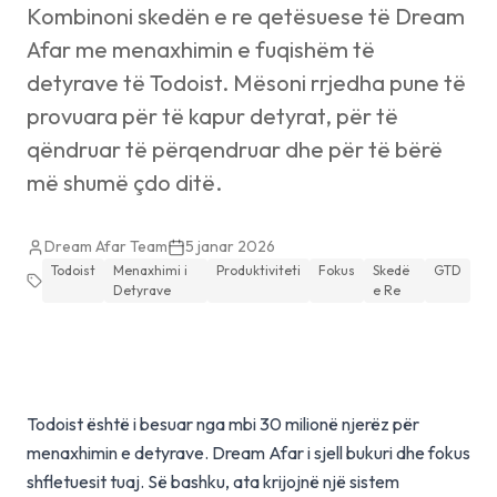
Kombinoni skedën e re qetësuese të Dream
Afar me menaxhimin e fuqishëm të
detyrave të Todoist. Mësoni rrjedha pune të
provuara për të kapur detyrat, për të
qëndruar të përqendruar dhe për të bërë
më shumë çdo ditë.
Dream Afar Team
5 janar 2026
Todoist
Menaxhimi i
Produktiviteti
Fokus
Skedë
GTD
Detyrave
e Re
Todoist është i besuar nga mbi 30 milionë njerëz për
menaxhimin e detyrave. Dream Afar i sjell bukuri dhe fokus
shfletuesit tuaj. Së bashku, ata krijojnë një sistem