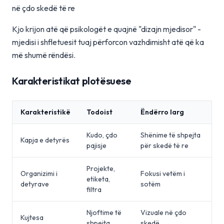
në çdo skedë të re
Kjo krijon atë që psikologët e quajnë "dizajn mjedisor" -
mjedisi i shfletuesit tuaj përforcon vazhdimisht atë që ka
më shumë rëndësi.
Karakteristikat plotësuese
Karakteristikë
Todoist
Ëndërro larg
Kudo, çdo
Shënime të shpejta
Kapja e detyrës
pajisje
për skedë të re
Projekte,
Organizimi i
Fokusi vetëm i
etiketa,
detyrave
sotëm
filtra
Njoftime të
Vizuale në çdo
Kujtesa
shpejta
skedë