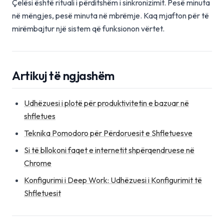
Çelësi është rituali i përditshëm i sinkronizimit. Pesë minuta
në mëngjes, pesë minuta në mbrëmje. Kaq mjafton për të
mirëmbajtur një sistem që funksionon vërtet.
Artikuj të ngjashëm
Udhëzuesi i plotë për produktivitetin e bazuar në
shfletues
Teknika Pomodoro për Përdoruesit e Shfletuesve
Si të bllokoni faqet e internetit shpërqendruese në
Chrome
Konfigurimi i Deep Work: Udhëzuesi i Konfigurimit të
Shfletuesit