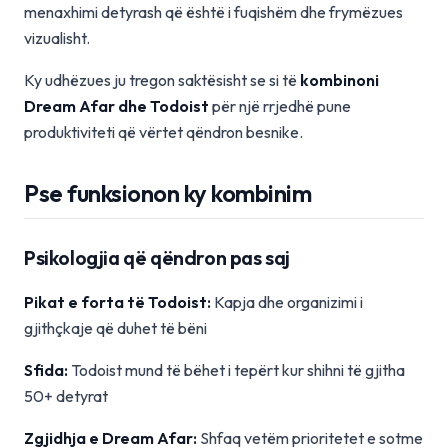
menaxhimi detyrash që është i fuqishëm dhe frymëzues
vizualisht.
Ky udhëzues ju tregon saktësisht se si të
kombinoni
Dream Afar dhe Todoist
për një rrjedhë pune
produktiviteti që vërtet qëndron besnike.
Pse funksionon ky kombinim
Psikologjia që qëndron pas saj
Pikat e forta të Todoist:
Kapja dhe organizimi i
gjithçkaje që duhet të bëni
Sfida:
Todoist mund të bëhet i tepërt kur shihni të gjitha
50+ detyrat
Zgjidhja e Dream Afar:
Shfaq vetëm prioritetet e sotme