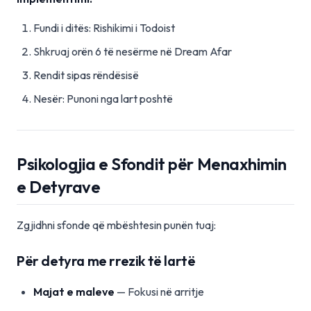
Fundi i ditës: Rishikimi i Todoist
Shkruaj orën 6 të nesërme në Dream Afar
Rendit sipas rëndësisë
Nesër: Punoni nga lart poshtë
Psikologjia e Sfondit për Menaxhimin
e Detyrave
Zgjidhni sfonde që mbështesin punën tuaj:
Për detyra me rrezik të lartë
Majat e maleve
— Fokusi në arritje