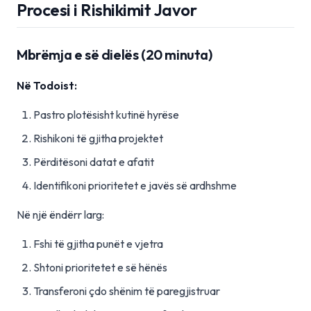
Procesi i Rishikimit Javor
Mbrëmja e së dielës (20 minuta)
Në Todoist:
Pastro plotësisht kutinë hyrëse
Rishikoni të gjitha projektet
Përditësoni datat e afatit
Identifikoni prioritetet e javës së ardhshme
Në një ëndërr larg:
Fshi të gjitha punët e vjetra
Shtoni prioritetet e së hënës
Transferoni çdo shënim të paregjistruar