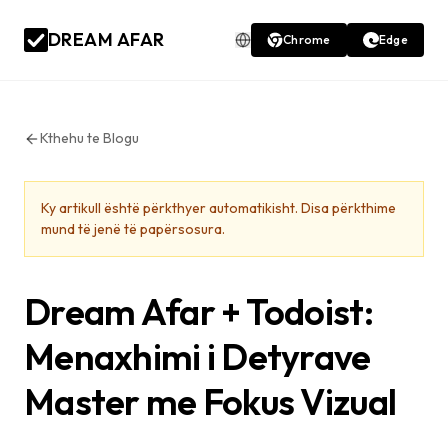
DREAM AFAR
Chrome
Edge
Kthehu te Blogu
Ky artikull është përkthyer automatikisht. Disa përkthime
mund të jenë të papërsosura.
Dream Afar + Todoist:
Menaxhimi i Detyrave
Master me Fokus Vizual