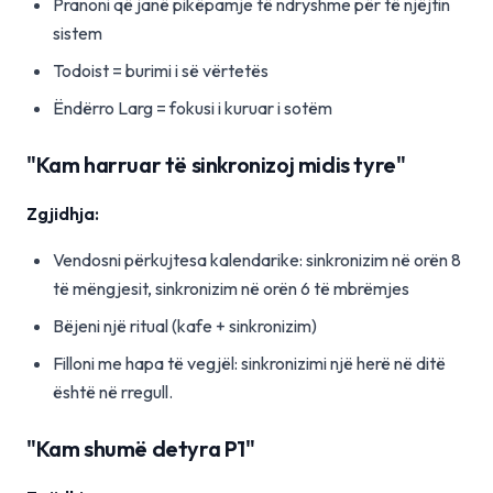
Pranoni që janë pikëpamje të ndryshme për të njëjtin
sistem
Todoist = burimi i së vërtetës
Ëndërro Larg = fokusi i kuruar i sotëm
"Kam harruar të sinkronizoj midis tyre"
Zgjidhja:
Vendosni përkujtesa kalendarike: sinkronizim në orën 8
të mëngjesit, sinkronizim në orën 6 të mbrëmjes
Bëjeni një ritual (kafe + sinkronizim)
Filloni me hapa të vegjël: sinkronizimi një herë në ditë
është në rregull.
"Kam shumë detyra P1"