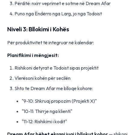
Përditë: nxirr veprimet e sotme në Dream Afar
Puno nga Ëndërro nga Larg, jo nga Todoist
Niveli 3: Bllokimi i Kohës
Për produktivitet të integruar në kalendar:
Planifikimi i mëngjesit:
Rishikoni detyrat e Todoist sipas projektit
Vlerësoni kohën për secilën
Shto te Dream Afar me blloqe kohore:
"9-10: Shkruaj propozim (Projekti X)"
"10-11: Thirrje nga klienti"
"11-12: Rishikimi i kodit"
Dream Afar bëhet ekrani juaj i bllokut kohor
— shikoni