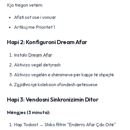
Kjo tregon vetëm:
Afati sot ose i vonuar
Artikuj me Prioritet 1
Hapi 2: Konfiguroni Dream Afar
Instalo
Dream Afar
Aktivizo vegël detyrash
Aktivizo vegëlën e shënimeve për kapje të shpejtë
Zgjidhni një koleksion sfondesh qetësuese
Hapi 3: Vendosni Sinkronizimin Ditor
Mëngjes (3 minuta):
Hap Todoist → Shiko filtrin "Ëndërro Afar Çdo Ditë"