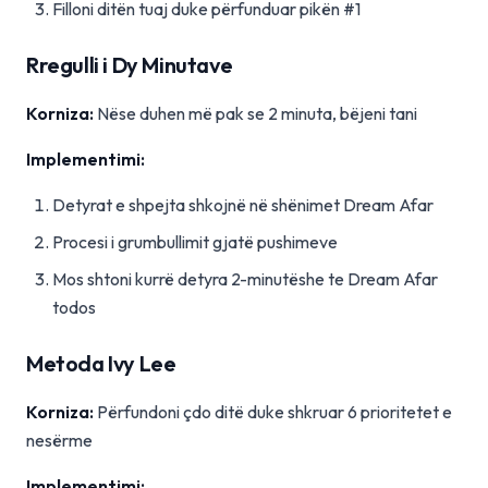
Filloni ditën tuaj duke përfunduar pikën #1
Rregulli i Dy Minutave
Korniza:
Nëse duhen më pak se 2 minuta, bëjeni tani
Implementimi:
Detyrat e shpejta shkojnë në shënimet Dream Afar
Procesi i grumbullimit gjatë pushimeve
Mos shtoni kurrë detyra 2-minutëshe te Dream Afar
todos
Metoda Ivy Lee
Korniza:
Përfundoni çdo ditë duke shkruar 6 prioritetet e
nesërme
Implementimi: