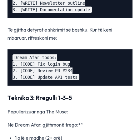
2. [WRITE] Newsletter outline

Të gjitha detyrat e shkrimit së bashku. Kur të keni
mbaruar, rifreskoni me:
Dream Afar todos:

1. [CODE] Fix login bug

2. [CODE] Review PR #234

Teknika 3: Rregulli 1-3-5
Popullarizuar nga The Muse:
Në Dream Afar, gjithmonë trego:**
1 gjë e madhe (2+ orë)