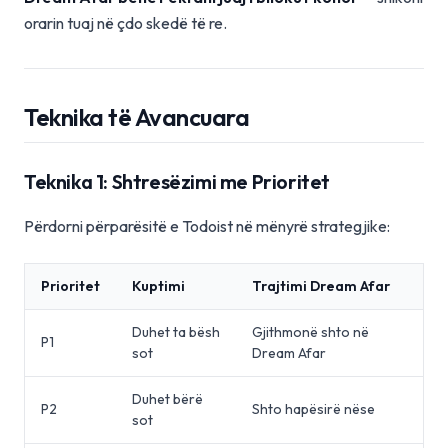
orarin tuaj në çdo skedë të re.
Teknika të Avancuara
Teknika 1: Shtresëzimi me Prioritet
Përdorni përparësitë e Todoist në mënyrë strategjike:
Prioritet
Kuptimi
Trajtimi Dream Afar
Duhet ta bësh
Gjithmonë shto në
P1
sot
Dream Afar
Duhet bërë
P2
Shto hapësirë nëse
sot