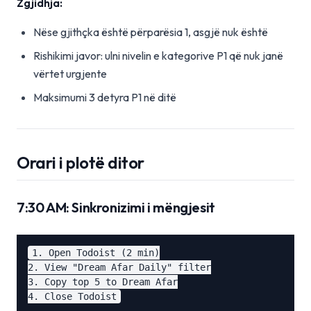
Zgjidhja:
Nëse gjithçka është përparësia 1, asgjë nuk është
Rishikimi javor: ulni nivelin e kategorive P1 që nuk janë
vërtet urgjente
Maksimumi 3 detyra P1 në ditë
Orari i plotë ditor
7:30 AM: Sinkronizimi i mëngjesit
1. Open Todoist (2 min)

2. View "Dream Afar Daily" filter

3. Copy top 5 to Dream Afar
