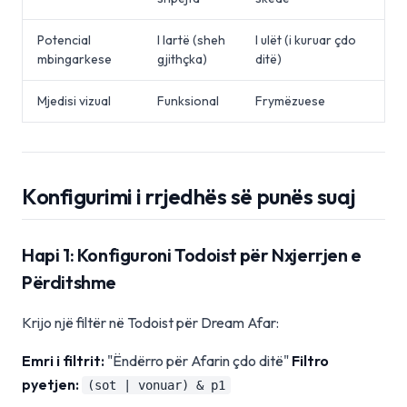
Potencial
I lartë (sheh
I ulët (i kuruar çdo
mbingarkese
gjithçka)
ditë)
Mjedisi vizual
Funksional
Frymëzuese
Konfigurimi i rrjedhës së punës suaj
Hapi 1: Konfiguroni Todoist për Nxjerrjen e
Përditshme
Krijo një filtër në Todoist për Dream Afar:
Emri i filtrit:
"Ëndërro për Afarin çdo ditë"
Filtro
pyetjen:
(sot | vonuar) & p1