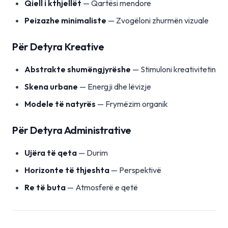
Qiell i kthjellët
— Qartësi mendore
Peizazhe minimaliste
— Zvogëloni zhurmën vizuale
Për Detyra Kreative
Abstrakte shumëngjyrëshe
— Stimuloni kreativitetin
Skena urbane
— Energji dhe lëvizje
Modele të natyrës
— Frymëzim organik
Për Detyra Administrative
Ujëra të qeta
— Durim
Horizonte të thjeshta
— Perspektivë
Re të buta
— Atmosferë e qetë