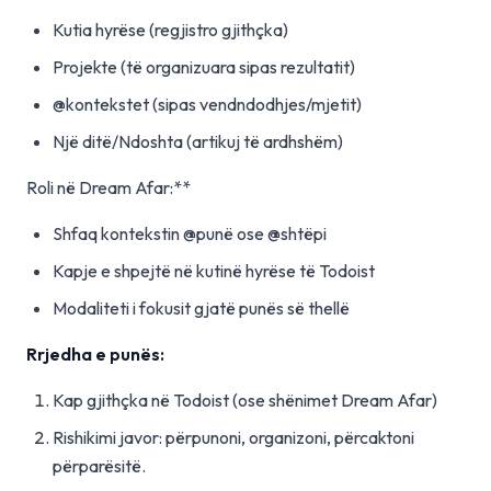
Kutia hyrëse (regjistro gjithçka)
Projekte (të organizuara sipas rezultatit)
@kontekstet (sipas vendndodhjes/mjetit)
Një ditë/Ndoshta (artikuj të ardhshëm)
Roli në Dream Afar:**
Shfaq kontekstin @punë ose @shtëpi
Kapje e shpejtë në kutinë hyrëse të Todoist
Modaliteti i fokusit gjatë punës së thellë
Rrjedha e punës:
Kap gjithçka në Todoist (ose shënimet Dream Afar)
Rishikimi javor: përpunoni, organizoni, përcaktoni
përparësitë.