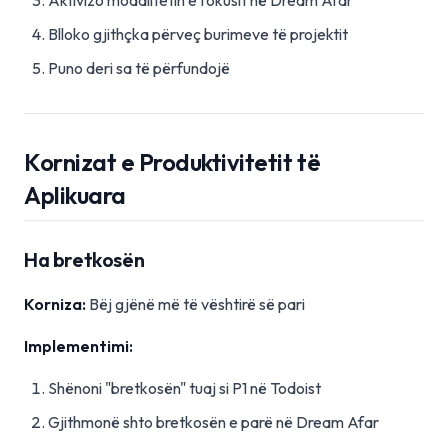
Aktivizo modalitetin e fokusit në Dream Afar
Blloko gjithçka përveç burimeve të projektit
Puno deri sa të përfundojë
Kornizat e Produktivitetit të
Aplikuara
Ha bretkosën
Korniza:
Bëj gjënë më të vështirë së pari
Implementimi:
Shënoni "bretkosën" tuaj si P1 në Todoist
Gjithmonë shto bretkosën e parë në Dream Afar