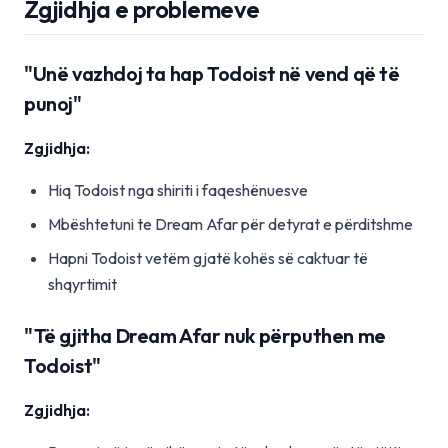
Zgjidhja e problemeve
"Unë vazhdoj ta hap Todoist në vend që të
punoj"
Zgjidhja:
Hiq Todoist nga shiriti i faqeshënuesve
Mbështetuni te Dream Afar për detyrat e përditshme
Hapni Todoist vetëm gjatë kohës së caktuar të
shqyrtimit
"Të gjitha Dream Afar nuk përputhen me
Todoist"
Zgjidhja: