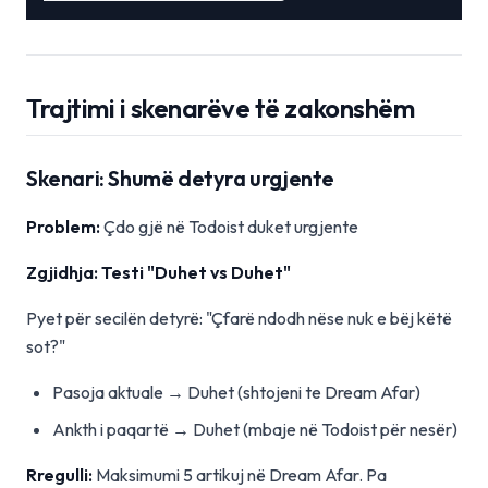
Trajtimi i skenarëve të zakonshëm
Skenari: Shumë detyra urgjente
Problem:
Çdo gjë në Todoist duket urgjente
Zgjidhja: Testi "Duhet vs Duhet"
Pyet për secilën detyrë: "Çfarë ndodh nëse nuk e bëj këtë
sot?"
Pasoja aktuale → Duhet (shtojeni te Dream Afar)
Ankth i paqartë → Duhet (mbaje në Todoist për nesër)
Rregulli:
Maksimumi 5 artikuj në Dream Afar. Pa