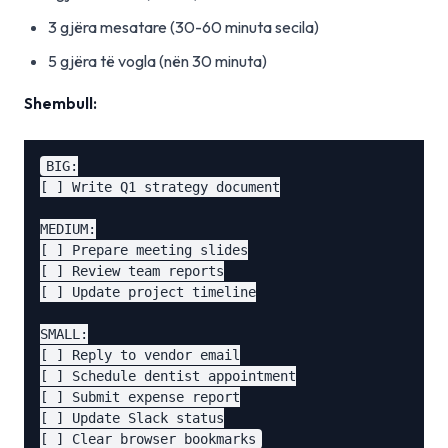
3 gjëra mesatare (30-60 minuta secila)
5 gjëra të vogla (nën 30 minuta)
Shembull:
BIG:

[ ] Write Q1 strategy document

MEDIUM:

[ ] Prepare meeting slides

[ ] Review team reports

[ ] Update project timeline

SMALL:

[ ] Reply to vendor email

[ ] Schedule dentist appointment

[ ] Submit expense report

[ ] Update Slack status
