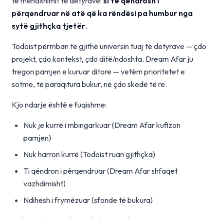
të menaxhimit të detyrave:
si të qëndrosh i
përqendruar në atë që ka rëndësi pa humbur nga
sytë gjithçka tjetër
.
Todoist përmban të gjithë universin tuaj të detyrave — çdo
projekt, çdo kontekst, çdo ditë/ndoshta. Dream Afar ju
tregon pamjen e kuruar ditore — vetëm prioritetet e
sotme, të paraqitura bukur, në çdo skedë të re.
Kjo ndarje është e fuqishme:
Nuk je kurrë i mbingarkuar (Dream Afar kufizon
pamjen)
Nuk harron kurrë (Todoist ruan gjithçka)
Ti qëndron i përqendruar (Dream Afar shfaqet
vazhdimisht)
Ndihesh i frymëzuar (sfonde të bukura)