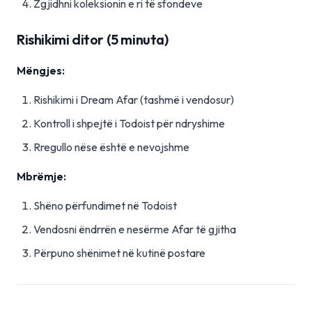
Zgjidhni koleksionin e ri të sfondeve
Rishikimi ditor (5 minuta)
Mëngjes:
Rishikimi i Dream Afar (tashmë i vendosur)
Kontroll i shpejtë i Todoist për ndryshime
Rregullo nëse është e nevojshme
Mbrëmje:
Shëno përfundimet në Todoist
Vendosni ëndrrën e nesërme Afar të gjitha
Përpuno shënimet në kutinë postare