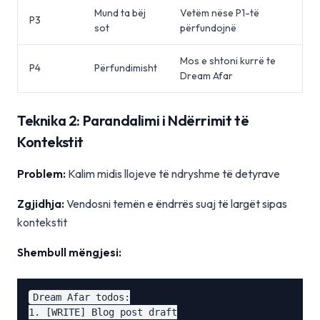
Mund ta bëj
Vetëm nëse P1-të
P3
sot
përfundojnë
Mos e shtoni kurrë te
P4
Përfundimisht
Dream Afar
Teknika 2: Parandalimi i Ndërrimit të
Kontekstit
Problem:
Kalim midis llojeve të ndryshme të detyrave
Zgjidhja:
Vendosni temën e ëndrrës suaj të largët sipas
kontekstit
Shembull mëngjesi:
Dream Afar todos:

1. [WRITE] Blog post draft
