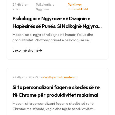
24 dhjetor
Psikologjia e
Përkthyer
·
·
2025
Ngjyrave
automatikisht
Psikologjia e Ngjyrave në Dizajnin e
Hapësirës së Punës: Si Ndikojnë Ngjyrat
në Produktivitetin Tuaj
Mësoni se si ngjyrat ndikojnë në humor, fokus dhe
produktivitet. Zbatoni parimet e psikologjisë së
ngjyrave në shfletuesin, desktopin dhe hapësirën tuaj
Lexo më shumë
të punës dixhitale për rezultate më të mira.
·
·
24 dhjetor 2025
Si të
Përkthyer automatikisht
Si ta personalizoni faqen e skedës së re
të Chrome për produktivitet maksimal
Mësoni si ta personalizoni faqen e skedës së re të
Chrome me sfonde, vegla dhe mjete produktiviteti.
Udhëzues hap pas hapi për të krijuar përvojën perfekte