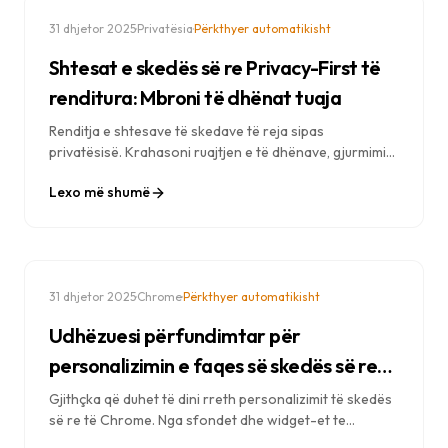
·
·
31 dhjetor 2025
Privatësia
Përkthyer automatikisht
Shtesat e skedës së re Privacy-First të
renditura: Mbroni të dhënat tuaja
Renditja e shtesave të skedave të reja sipas
privatësisë. Krahasoni ruajtjen e të dhënave, gjurmimin,
lejet dhe gjeni opsionet që respektojnë më shumë
Lexo më shumë
privatësinë për shfletuesin tuaj.
·
·
31 dhjetor 2025
Chrome
Përkthyer automatikisht
Udhëzuesi përfundimtar për
personalizimin e faqes së skedës së re
të Chrome (2025)
Gjithçka që duhet të dini rreth personalizimit të skedës
së re të Chrome. Nga sfondet dhe widget-et te
cilësimet e privatësisë dhe shkurtoret e produktivitetit