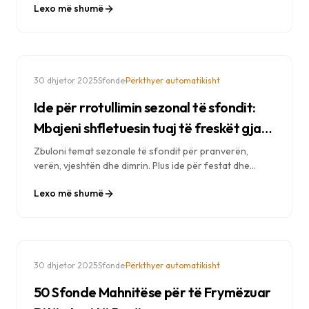
Lexo më shumë
— udhëzuesi i plotë.
·
·
30 dhjetor 2025
Sfonde
Përkthyer automatikisht
Ide për rrotullimin sezonal të sfondit:
Mbajeni shfletuesin tuaj të freskët gjatë
gjithë vitit
Zbuloni temat sezonale të sfondit për pranverën,
verën, vjeshtën dhe dimrin. Plus ide për festat dhe
strategji rrotullimi për ta mbajtur shfletuesin tuaj
Lexo më shumë
frymëzues gjatë gjithë vitit.
·
·
30 dhjetor 2025
Sfonde
Përkthyer automatikisht
50 Sfonde Mahnitëse për të Frymëzuar