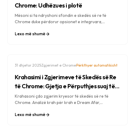
Chrome: Udhëzues i plotë
Mësoni si ta ndryshoni sfondin e skedës së re të
Chrome duke përdorur opsionet e integruara,
zgjerimet dhe fotot e personalizuara. Udhëzime hap
Lexo më shumë
pas hapi për secilën metodë.
·
·
31 dhjetor 2025
Zgjerimet e Chrome
Përkthyer automatikisht
Krahasimi i Zgjerimeve të Skedës së Re
të Chrome: Gjetja e Përputhjes suaj të
Përsosur (2025)
Krahasoni çdo zgjerim kryesor të skedës së re të
Chrome. Analizë krah për krah e Dream Afar,
Momentum, Tabliss dhe të tjera — gjeni skedën e re
Lexo më shumë
perfekte për nevojat tuaja.