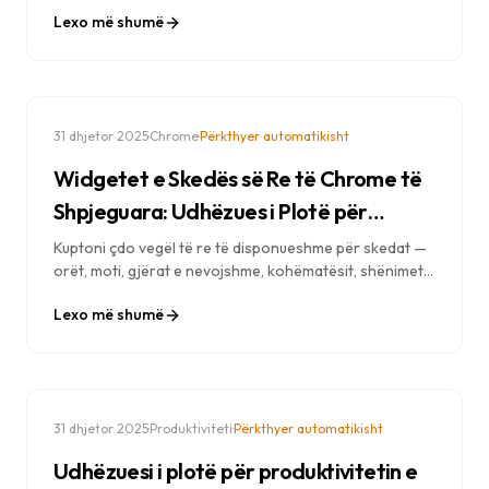
shkurtoret e tastierës, teknikat e kursimit të kohës dhe
Lexo më shumë
strategjitë e ekspertëve për të rritur efikasitetin e
shfletimit tuaj.
·
·
31 dhjetor 2025
Chrome
Përkthyer automatikisht
Widgetet e Skedës së Re të Chrome të
Shpjeguara: Udhëzues i Plotë për
Mjetet e Produktivitetit
Kuptoni çdo vegël të re të disponueshme për skedat —
orët, moti, gjërat e nevojshme, kohëmatësit, shënimet
dhe më shumë. Mësoni si të konfiguroni dhe përdorni
Lexo më shumë
vegël për produktivitet maksimal.
·
·
31 dhjetor 2025
Produktiviteti
Përkthyer automatikisht
Udhëzuesi i plotë për produktivitetin e