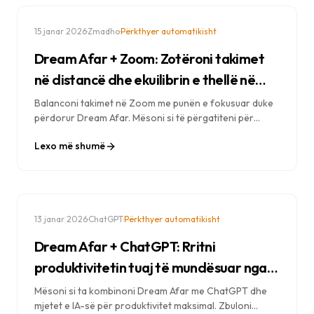
·
·
15 janar 2026
Zmadho
Përkthyer automatikisht
Dream Afar + Zoom: Zotëroni takimet
në distancë dhe ekuilibrin e thellë në
punë
Balanconi takimet në Zoom me punën e fokusuar duke
përdorur Dream Afar. Mësoni si të përgatiteni për
thirrjet, të qëndroni produktivë midis takimeve dhe të
Lexo më shumë
shmangni lodhjen nga video thirrjet.
·
·
13 janar 2026
ChatGPT
Përkthyer automatikisht
Dream Afar + ChatGPT: Rritni
produktivitetin tuaj të mundësuar nga
inteligjenca artificiale
Mësoni si ta kombinoni Dream Afar me ChatGPT dhe
mjetet e IA-së për produktivitet maksimal. Zbuloni