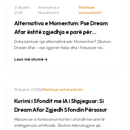
21 dhjetor
Alternativa e
Përkthyer
·
·
2025
Momentumit
automatikisht
Alternativa e Momentum: Pse Dream
Afar është zgjedhja e parë për
privatësinë për Tabin tuaj të ri
Duke kërkuar një alternativë për Momentum? Zbuloni
Dream Afar - një zgjerim falas dhe i fokusuar në
privatësi për skeda të reja me sfonde mahnitëse, vegla
Lexo më shumë
të personalizueshme dhe zero mbledhje të dhënash.
Nuk kërkohet llogari.
·
·
18 dhjetor 2025
IA
Përkthyer automatikisht
Kurimi i Sfondit me IA i Shpjeguar: Si
Dream Afar Zgjedh Sfondin Përsosur
Mësoni se si funksionon kurimi i sfondit me anë të
inteligjencës artificiale. Zbuloni teknologjinë që