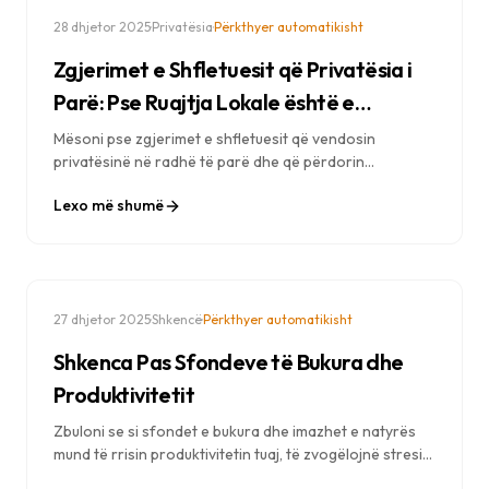
·
·
28 dhjetor 2025
Privatësia
Përkthyer automatikisht
Zgjerimet e Shfletuesit që Privatësia i
Parë: Pse Ruajtja Lokale është e
Rëndësishme
Mësoni pse zgjerimet e shfletuesit që vendosin
privatësinë në radhë të parë dhe që përdorin
hapësirën e ruajtjes lokale janë më të sigurta dhe më të
Lexo më shumë
mbrojtura. Kuptoni ndryshimin midis hapësirës së
ruajtjes së të dhënave në cloud dhe asaj lokale.
·
·
27 dhjetor 2025
Shkencë
Përkthyer automatikisht
Shkenca Pas Sfondeve të Bukura dhe
Produktivitetit
Zbuloni se si sfondet e bukura dhe imazhet e natyrës
mund të rrisin produktivitetin tuaj, të zvogëlojnë stresin
dhe të përmirësojnë përqendrimin. Njohuri të