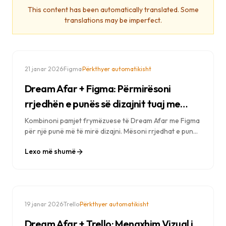
This content has been automatically translated. Some
translations may be imperfect.
·
·
21 janar 2026
Figma
Përkthyer automatikisht
Dream Afar + Figma: Përmirësoni
rrjedhën e punës së dizajnit tuaj me
kreativitet të fokusuar
Kombinoni pamjet frymëzuese të Dream Afar me Figma
për një punë më të mirë dizajni. Mësoni rrjedhat e punës
për fokus krijues, frymëzim dizajni dhe seanca
Lexo më shumë
produktive dizajni.
·
·
19 janar 2026
Trello
Përkthyer automatikisht
Dream Afar + Trello: Menaxhim Vizual i