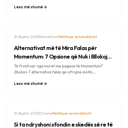
Notion. Krijoni një sistem produktiviteti pa probleme që
Lexo më shumë
rrit fokusin, gjurmon detyrat dhe frymëzon veprimin e
përditshëm.
·
·
31 dhjetor 2025
Momentum
Përkthyer automatikisht
Alternativat më të Mira Falas për
Momentum: 7 Opsione që Nuk i Bllokojnë
Karakteristikat
Të frustruar nga muret me pagesë të Momentum?
Zbuloni 7 alternativa falas që ofrojnë motin,
modalitetin e fokusit dhe gjithçka pa abonime premium.
Lexo më shumë
·
·
31 dhjetor 2025
Chrome
Përkthyer automatikisht
Si ta ndryshoni sfondin e skedës së re të