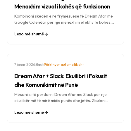
Menaxhim vizual i kohës që funksionon
Kombinoni skedën e re frymëzuese të Dream Afar me
Google Calendar për një menaxhim efektiv të kohës.
Mësoni teknikat e bllokimit të kohës, planifikimit të
Lexo më shumë
përqendrimit dhe planifikimit ditor.
·
·
7 janar 2026
Slack
Përkthyer automatikisht
Dream Afar + Slack: Ekuilibri i Fokusit
dhe Komunikimit në Punë
Mësoni si të përdorni Dream Afar me Slack për një
ekuilibër më të mirë midis punës dhe jetës. Zbuloni
strategji për të qëndruar të lidhur me ekipin tuaj, duke
Lexo më shumë
ruajtur njëkohësisht kohën e gjatë të punës.