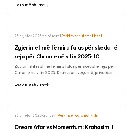
Lexo më shumë
të skedës së re.
·
·
23 dhjetor 2025
Më të mirat
Përkthyer automatikisht
Zgjerimet më të mira falas për skeda të
reja për Chrome në vitin 2025: 10
zgjedhjet kryesore
Zbuloni shtesat më të mira falas për skedat e reja për
Chrome në vitin 2025. Krahasoni veçoritë, privatësinë
dhe opsionet e personalizimit për të gjetur
Lexo më shumë
zëvendësimin tuaj perfekt të faqes së skedës së re.
·
·
22 dhjetor 2025
Krahasim
Përkthyer automatikisht
Dream Afar vs Momentum: Krahasimi i