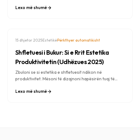
qëndron pas përzgjedhjes inteligjente të imazheve të
Lexo më shumë
Dream Afar dhe si ofron sfonde të personalizuara dhe
të bukura.
·
·
15 dhjetor 2025
Estetikë
Përkthyer automatikisht
Shfletuesi i Bukur: Si e Rrit Estetika
Produktivitetin (Udhëzues 2025)
Zbuloni se si estetika e shfletuesit ndikon në
produktivitet. Mësoni të dizajnoni hapësirën tuaj të
punës perfekte me sfonde, ngjyra dhe elementë vizualë
Lexo më shumë
që rrisin fokusin dhe motivimin.