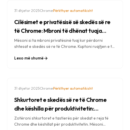
·
·
31 dhjetor 2025
Chrome
Përkthyer automatikisht
Cilësimet e privatësisë së skedës së re
të Chrome: Mbroni të dhënat tuaja
gjatë personalizimit
Mësoni si ta mbroni privatësinë tuaj kur përdorni
shtesat e skedës së re të Chrome. Kuptoni ruajtjen e të
dhënave, lejet dhe zgjidhni opsionet që respektojnë
Lexo më shumë
privatësinë.
·
·
31 dhjetor 2025
Chrome
Përkthyer automatikisht
Shkurtoret e skedës së re të Chrome
dhe këshilla për produktivitetin:
Zotëroni shfletuesin tuaj
Zotëroni shkurtoret e tastierës për skedat e reja të
Chrome dhe këshillat për produktivitetin. Mësoni