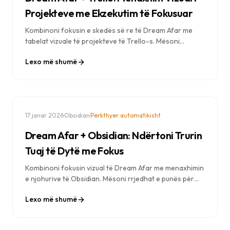
Projekteve me Ekzekutim të Fokusuar
Kombinoni fokusin e skedës së re të Dream Afar me
tabelat vizuale të projekteve të Trello-s. Mësoni
rrjedhat e punës për të menaxhuar projekte, për të
Lexo më shumë
ekzekutuar detyra të përditshme dhe për të ruajtur
dukshmërinë e ekipit.
·
·
17 janar 2026
Obsidian
Përkthyer automatikisht
Dream Afar + Obsidian: Ndërtoni Trurin
Tuaj të Dytë me Fokus
Kombinoni fokusin vizual të Dream Afar me menaxhimin
e njohurive të Obsidian. Mësoni rrjedhat e punës për
marrjen e shënimeve, kapjen e njohurive dhe ndërtimin
Lexo më shumë
e një truri të dytë, ndërkohë që qëndroni produktivë.