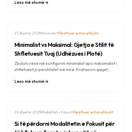
Lexo më shumë
mbështetura në kërkime mbi dizajnin mjedisor.
·
·
27 dhjetor 2025
Minimalist
Përkthyer automatikisht
Minimalist vs Maksimal: Gjetja e Stilit të
Shfletuesit Tuaj (Udhëzues i Plotë)
Zbuloni nëse një konfigurim minimalist apo maksimalist i
shfletuesit ju përshtatet më mirë. Krahasoni qasjet,
shihni shembuj dhe mësoni se si të dizajnoni përvojën
Lexo më shumë
tuaj ideale të skedës së re.
·
·
26 dhjetor 2025
Modaliteti i Fokusit
Përkthyer automatikisht
Si të përdorni Modalitetin e Fokusit për