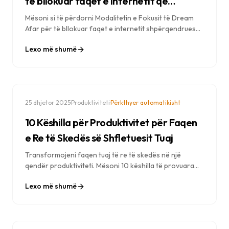
të bllokuar faqet e internetit që
shpërqendrojnë vëmendjen dhe për të
Mësoni si të përdorni Modalitetin e Fokusit të Dream
Afar për të bllokuar faqet e internetit shpërqendruese,
rritur produktivitetin
për të përmirësuar përqendrimin dhe për të bërë më
Lexo më shumë
shumë punë. Tutorial hap pas hapi me praktikat më të
mira.
·
·
25 dhjetor 2025
Produktiviteti
Përkthyer automatikisht
10 Këshilla për Produktivitet për Faqen
e Re të Skedës së Shfletuesit Tuaj
Transformojeni faqen tuaj të re të skedës në një
qendër produktiviteti. Mësoni 10 këshilla të provuara
për të rritur fokusin, për të menaxhuar detyrat dhe për
Lexo më shumë
të përfituar sa më shumë nga çdo skedë e shfletuesit që
hapni.