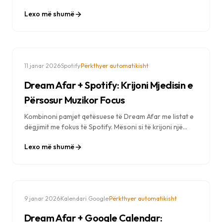
rrjedhat e punës për shkrim, kodim, kërkim dhe punë
Lexo më shumë
krijuese të asistuar nga IA.
·
·
11 janar 2026
Spotify
Përkthyer automatikisht
Dream Afar + Spotify: Krijoni Mjedisin e
Përsosur Muzikor Focus
Kombinoni pamjet qetësuese të Dream Afar me listat e
dëgjimit me fokus të Spotify. Mësoni si të krijoni një
mjedis pune gjithëpërfshirës me muzikën, sfondet dhe
Lexo më shumë
bllokimin e shpërqendrimeve të duhura.
·
·
9 janar 2026
Kalendari Google
Përkthyer automatikisht
Dream Afar + Google Calendar: