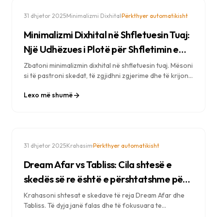
·
·
31 dhjetor 2025
Minimalizmi Dixhital
Përkthyer automatikisht
Minimalizmi Dixhital në Shfletuesin Tuaj:
Një Udhëzues i Plotë për Shfletimin e
Qëllimshëm
Zbatoni minimalizmin dixhital në shfletuesin tuaj. Mësoni
si të pastroni skedat, të zgjidhni zgjerime dhe të krijoni
një përvojë të qëllimshme online që i shërben qëllimeve
Lexo më shumë
tuaja.
·
·
31 dhjetor 2025
Krahasim
Përkthyer automatikisht
Dream Afar vs Tabliss: Cila shtesë e
skedës së re është e përshtatshme për
ju?
Krahasoni shtesat e skedave të reja Dream Afar dhe
Tabliss. Të dyja janë falas dhe të fokusuara te
privatësia, por ato i shërbejnë nevojave të ndryshme.