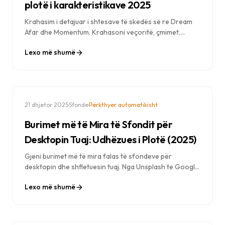
plotë i karakteristikave 2025
Krahasim i detajuar i shtesave të skedës së re Dream
Afar dhe Momentum. Krahasoni veçoritë, çmimet,
privatësinë dhe performancën për të gjetur shtesën
Lexo më shumë
më të mirë të skedës së re Chrome për ju.
·
·
21 dhjetor 2025
Sfonde
Përkthyer automatikisht
Burimet më të Mira të Sfondit për
Desktopin Tuaj: Udhëzues i Plotë (2025)
Gjeni burimet më të mira falas të sfondeve për
desktopin dhe shfletuesin tuaj. Nga Unsplash te Google
Earth View, zbuloni se ku mund të merrni sfonde
Lexo më shumë
mahnitëse me cilësi të lartë.