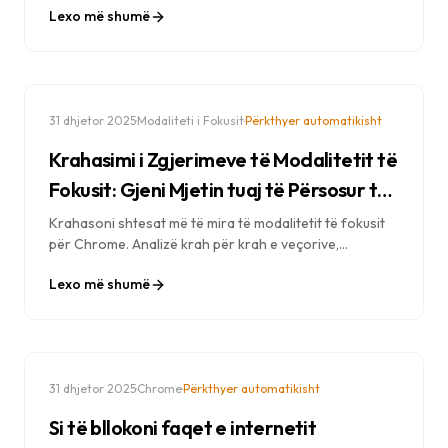
Lexo më shumë
Zbuloni se cila është më e mira për ju.
·
·
31 dhjetor 2025
Modaliteti i Fokusit
Përkthyer automatikisht
Krahasimi i Zgjerimeve të Modalitetit të
Fokusit: Gjeni Mjetin tuaj të Përsosur të
Produktivitetit
Krahasoni shtesat më të mira të modalitetit të fokusit
për Chrome. Analizë krah për krah e veçorive,
çmimeve, privatësisë dhe efektivitetit për bllokimin e
Lexo më shumë
shpërqendrimeve.
·
·
31 dhjetor 2025
Chrome
Përkthyer automatikisht
Si të bllokoni faqet e internetit