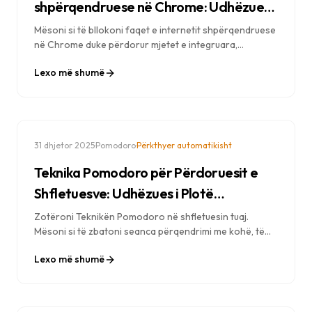
shpërqendruese në Chrome: Udhëzues i
plotë
Mësoni si të bllokoni faqet e internetit shpërqendruese
në Chrome duke përdorur mjetet e integruara,
zgjerimet dhe modalitetin e fokusit. Udhëzues hap pas
Lexo më shumë
hapi për eliminimin e shpërqendrimeve dixhitale.
·
·
31 dhjetor 2025
Pomodoro
Përkthyer automatikisht
Teknika Pomodoro për Përdoruesit e
Shfletuesve: Udhëzues i Plotë
Implementimi
Zotëroni Teknikën Pomodoro në shfletuesin tuaj.
Mësoni si të zbatoni seanca përqendrimi me kohë, të
integroheni me bllokimin e faqeve të internetit dhe të
Lexo më shumë
rrisni produktivitetin tuaj.