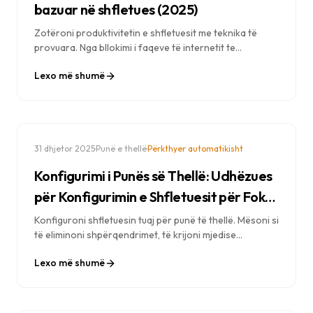
bazuar në shfletues (2025)
Zotëroni produktivitetin e shfletuesit me teknika të
provuara. Nga bllokimi i faqeve të internetit te
Pomodoro, konfigurimet e thella të punës te
Lexo më shumë
minimalizmi dixhital — gjithçka që ju nevojitet për t'u
përqendruar më mirë.
·
·
31 dhjetor 2025
Punë e thellë
Përkthyer automatikisht
Konfigurimi i Punës së Thellë: Udhëzues
për Konfigurimin e Shfletuesit për Fokus
Maksimal
Konfiguroni shfletuesin tuaj për punë të thellë. Mësoni si
të eliminoni shpërqendrimet, të krijoni mjedise
përqendrimi dhe të arrini gjendjen e rrjedhshmërisë në
Lexo më shumë
punën tuaj të përditshme.