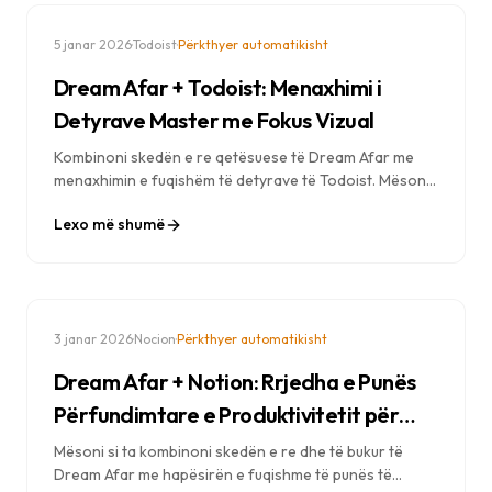
·
·
5 janar 2026
Todoist
Përkthyer automatikisht
Dream Afar + Todoist: Menaxhimi i
Detyrave Master me Fokus Vizual
Kombinoni skedën e re qetësuese të Dream Afar me
menaxhimin e fuqishëm të detyrave të Todoist. Mësoni
rrjedha pune të provuara për të kapur detyrat, për të
Lexo më shumë
qëndruar të përqendruar dhe për të bërë më shumë
çdo ditë.
·
·
3 janar 2026
Nocion
Përkthyer automatikisht
Dream Afar + Notion: Rrjedha e Punës
Përfundimtare e Produktivitetit për
vitin 2026
Mësoni si ta kombinoni skedën e re dhe të bukur të
Dream Afar me hapësirën e fuqishme të punës të