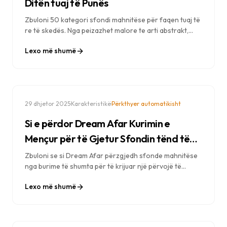
Ditën tuaj të Punës
Zbuloni 50 kategori sfondi mahnitëse për faqen tuaj të
re të skedës. Nga peizazhet malore te arti abstrakt,
gjeni imazhet perfekte për të frymëzuar punën tuaj.
Lexo më shumë
·
·
29 dhjetor 2025
Karakteristikë
Përkthyer automatikisht
Si e përdor Dream Afar Kurimin e
Mençur për të Gjetur Sfondin tënd të
Përsosur
Zbuloni se si Dream Afar përzgjedh sfonde mahnitëse
nga burime të shumta për të krijuar një përvojë të
personalizuar të një skede të re. Mësoni rreth procesit
Lexo më shumë
tonë të përzgjedhjes së sfondeve.