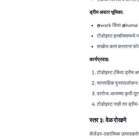
ड्रीम अफार भूमिका:
@work किंवा @home संद
टोडोइस्ट इनबॉक्समध्ये 
सखोल काम करताना फो
कार्यप्रवाह:
टोडोइस्ट (किंवा ड्रीम अफ
साप्ताहिक पुनरावलोकन: प
दररोज: आजच्या कृती दूरच
टोडोइस्ट नाही तर ड्री
स्तर ३: वेळ रोखणे
कॅलेंडर-एकात्मिक उत्पादकते