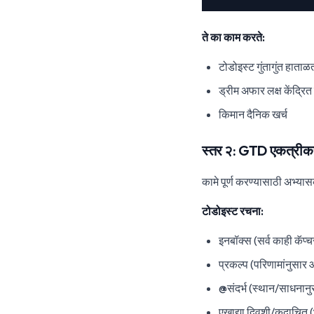
ते का काम करते:
टोडोइस्ट गुंतागुंत हाताळ
ड्रीम अफार लक्ष केंद्रित
किमान दैनिक खर्च
स्तर २: GTD एकत्री
कामे पूर्ण करण्यासाठी अभ्या
टोडोइस्ट रचना:
इनबॉक्स (सर्व काही कॅप्
प्रकल्प (परिणामांनुसार
@संदर्भ (स्थान/साधनानु
एखाद्या दिवशी/कदाचित 