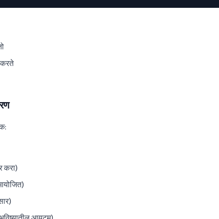
तो
 करते
करण
सक:
चर करा)
 आयोजित)
सार)
(भविष्यातील आयटम)