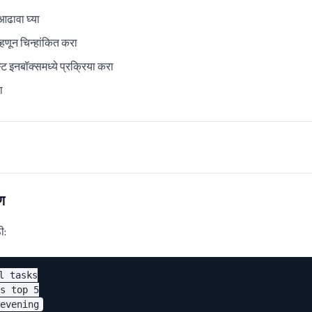
 आढावा घ्या
म्हणून चिन्हांकित करा
ट इनबॉक्समध्ये प्रक्रिया करा
ा
ण
ी:
l tasks

s top 5
