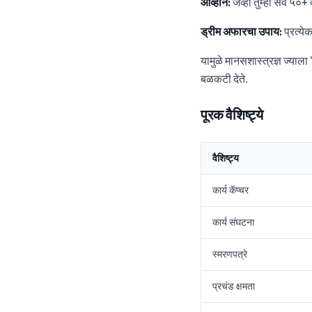
आव्हान:
जेव्हा तुम्ही सर्व ५
ड्रीम अफारचा उपाय:
प्रत्ये
यामुळे मानसशास्त्रज्ञ ज्याला 
बळकटी देते.
पूरक वैशिष्ट्ये
वैशिष्ट्य
कार्य कॅप्चर
कार्य संघटना
स्मरणपत्रे
प्रचंड क्षमता