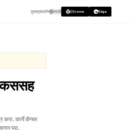
मुख्यपृष्ठ
ब्लॉग
मराठी
Chrome
Edge
 फोकससह
करा. कार्ये कॅप्चर
ाणून घ्या.