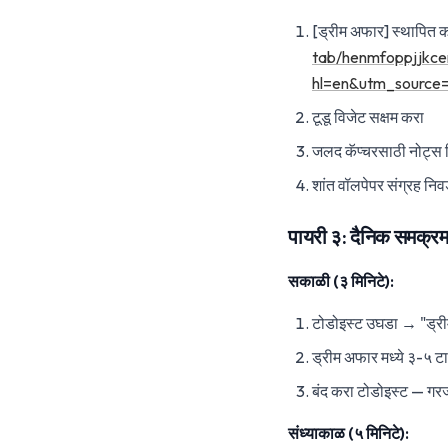
[ड्रीम अफार] स्थापित क
tab/henmfoppjjkce
hl=en&utm_source
टूडू विजेट सक्षम करा
जलद कॅप्चरसाठी नोट्स 
शांत वॉलपेपर संग्रह निव
पायरी ३: दैनिक समक्र
सकाळी (३ मिनिटे):
टोडोइस्ट उघडा → "ड्री
ड्रीम अफार मध्ये ३-५ ट
बंद करा टोडोइस्ट — गरज प
संध्याकाळ (५ मिनिटे):