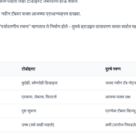
०+ कामे पाहता तेव्हा टोडोइस्ट जबरदस्त होऊ शकते.
क नवीन टॅबवर फक्त आजच्या प्राधान्यक्रम दाखवा.
"पर्यावरणीय रचना" म्हणतात ते निर्माण होते - तुमचे ब्राउझर वातावरण सतत सर्वात महत्
टोडोइस्ट
दूरचे स्वप्न
कुठेही, कोणतेही डिव्हाइस
जलद नवीन टॅब नोट्
प्रकल्प, लेबल्स, फिल्टर्स
आजचा फक्त लक्ष
पुश सूचना
प्रत्येक टॅबवर व्हिज्
उच्च (सर्व काही पाहतो)
कमी (दररोज निवडले