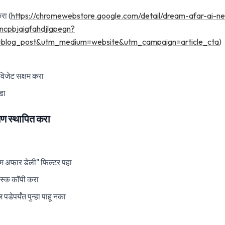
रा (
https://chromewebstore.google.com/detail/dream-afar-ai-n
ncpbjaigfahdjlgpegn?
=blog_post&utm_medium=website&utm_campaign=article_cta
)
विजेट सक्षम करा
डा
मण स्थापित करा
म अफार डेली" फिल्टर पहा
ास्क कॉपी करा
डेपर्यंत पुन्हा पाहू नका