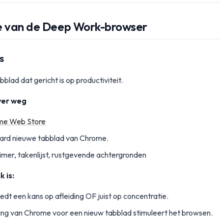
ie van de Deep Work-browser
s
blad dat gericht is op productiviteit.
ver weg
me Web Store
ard nieuwe tabblad van Chrome.
imer, takenlijst, rustgevende achtergronden
 is:
edt een kans op afleiding OF juist op concentratie.
ing van Chrome voor een nieuw tabblad stimuleert het browsen.