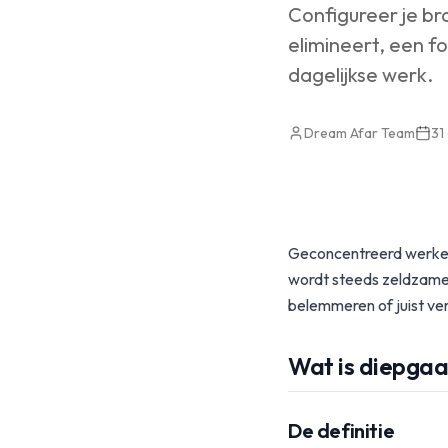
Configureer je br
elimineert, een f
dagelijkse werk.
Dream Afar Team
31
Geconcentreerd werken 
wordt steeds zeldzame
belemmeren of juist ve
Wat is diepga
De definitie