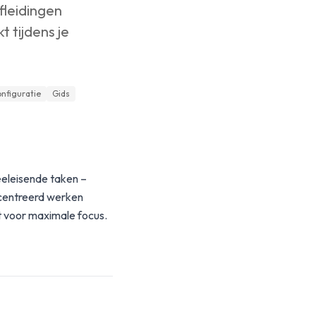
fleidingen
 tijdens je
nfiguratie
Gids
eeleisende taken –
ncentreerd werken
t voor maximale focus.