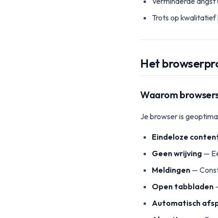
Verminderde angst 
Trots op kwalitatie
Het browserpr
Waarom browsers
Je browser is geoptimal
Eindeloze conten
Geen wrijving
— Eé
Meldingen
— Const
Open tabbladen
—
Automatisch afs