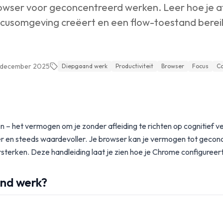
owser voor geconcentreerd werken. Leer hoe je a
ocusomgeving creëert en een flow-toestand bereikt
 december 2025
Diepgaand werk
Productiviteit
Browser
Focus
Co
– het vermogen om je zonder afleiding te richten op cognitief v
r en steeds waardevoller. Je browser kan je vermogen tot geco
rsterken. Deze handleiding laat je zien hoe je Chrome configureer
and werk?