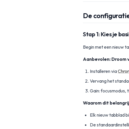
De configurat
Stap 1: Kies je basi
Begin met een nieuw tab
Aanbevolen: Droom 
Installeren via
Chro
Vervang het standa
Gain: focusmodus, t
Waarom dit belangrijk
Elk nieuw tabblad bi
De standaardinstell