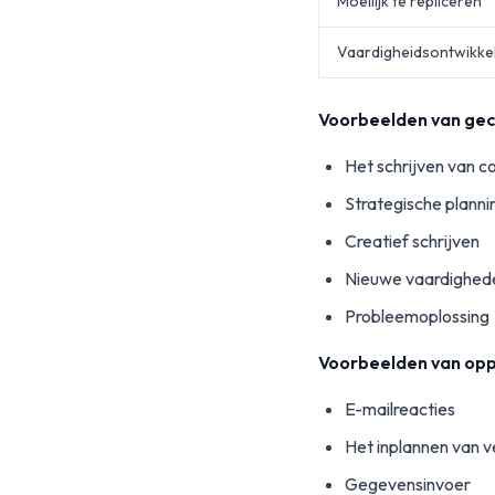
Moeilijk te repliceren
Vaardigheidsontwikke
Voorbeelden van gec
Het schrijven van 
Strategische planni
Creatief schrijven
Nieuwe vaardighede
Probleemoplossing
Voorbeelden van opp
E-mailreacties
Het inplannen van 
Gegevensinvoer