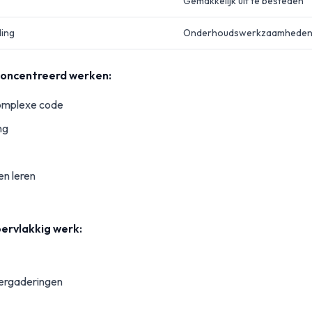
Gemakkelijk uit te besteden
ling
Onderhoudswerkzaamhede
oncentreerd werken:
complexe code
ng
n leren
ervlakkig werk:
vergaderingen