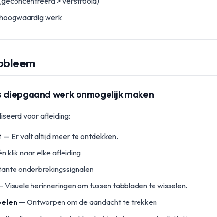
(geconcentreerd > verstrooid)
f hoogwaardig werk
obleem
 diepgaand werk onmogelijk maken
iseerd voor afleiding:
t
— Er valt altijd meer te ontdekken.
n klik naar elke afleiding
ante onderbrekingssignalen
 Visuele herinneringen om tussen tabbladen te wisselen.
pelen
— Ontworpen om de aandacht te trekken