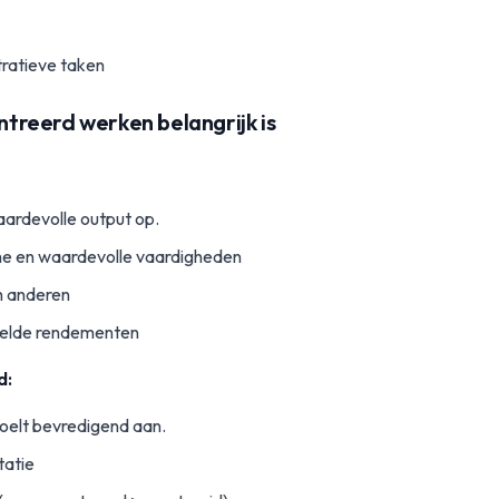
ratieve taken
reerd werken belangrijk is
ardevolle output op.
e en waardevolle vaardigheden
n anderen
elde rendementen
d:
oelt bevredigend aan.
tatie