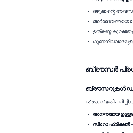
ഒഴുക്കിന്റെ അവസ
അർത്ഥവത്തായ നേ
ഉത്കണ്ഠ കുറഞ്ഞു (ശ
ഗുണനിലവാരമുള്
ബ്രൗസർ പ്രശ്
ബ്രൗസറുകൾ ഡീപ് 
ശ്രദ്ധ വ്യതിചലിപ്പിക
അനന്തമായ ഉള്ളടക
സീറോ ഫ്രിക്ഷൻ
—