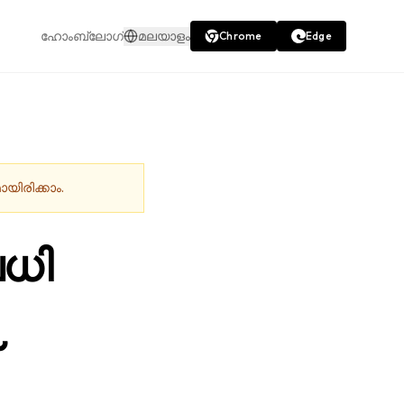
ഹോം
ബ്ലോഗ്
മലയാളം
Chrome
Edge
യിരിക്കാം.
വധി