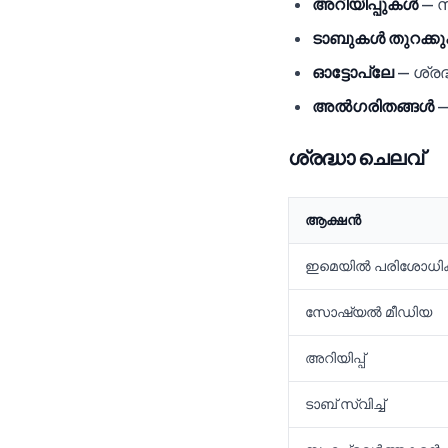
അറിയിപ്പുകൾ
— സ
ടാബുകൾ തുറക്ക
ഓട്ടോപ്ലേ
— ശ്രദ്
അൽഗരിതങ്ങൾ
—
ശ്രദ്ധാ ചെലവ്
ആക്ഷൻ
ഇമെയിൽ പരിശോധിക
സോഷ്യൽ മീഡിയ
അറിയിപ്പ്
ടാബ് സ്വിച്ച്