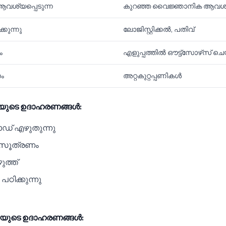
ശ്യപ്പെടുന്ന
കുറഞ്ഞ വൈജ്ഞാനിക ആവ
്കുന്നു
ലോജിസ്റ്റിക്കൽ, പതിവ്
ം
എളുപ്പത്തിൽ ഔട്ട്‌സോഴ്‌സ് ച
ം
അറ്റകുറ്റപ്പണികൾ
ിയുടെ ഉദാഹരണങ്ങൾ:
ോഡ് എഴുതുന്നു
ആസൂത്രണം
ത്ത്
ഠിക്കുന്നു
ിയുടെ ഉദാഹരണങ്ങൾ: