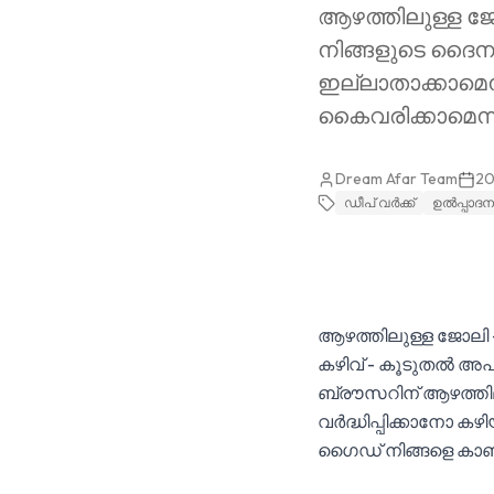
ആഴത്തിലുള്ള 
നിങ്ങളുടെ ദൈനം
ഇല്ലാതാക്കാമെന്
കൈവരിക്കാമെന്ന
Dream Afar Team
2
ഡീപ് വർക്ക്
ഉല്‍‌പ്പാ
ആഴത്തിലുള്ള ജോലി 
കഴിവ് - കൂടുതൽ അപൂ
ബ്രൗസറിന് ആഴത്തില
വർദ്ധിപ്പിക്കാനോ 
ഗൈഡ് നിങ്ങളെ കാണിക