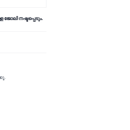
ള ജോലി നഷ്ടപ്പെടും.
കൂ.