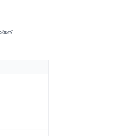
്‌തത്