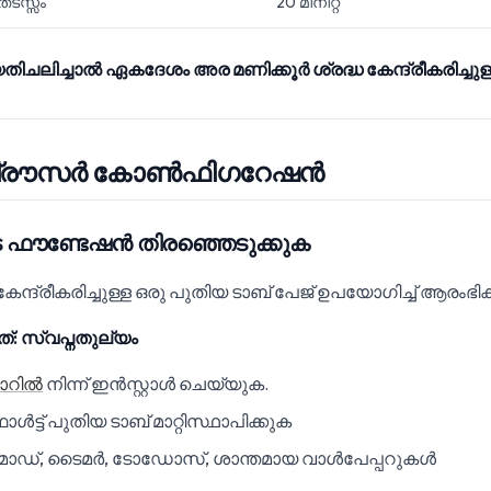
ടസ്സം
20 മിനിറ്റ്
യതിചലിച്ചാൽ ഏകദേശം അര മണിക്കൂർ ശ്രദ്ധ കേന്ദ്രീകരിച്ചുള്
് ബ്രൗസർ കോൺഫിഗറേഷൻ
ുടെ ഫൗണ്ടേഷൻ തിരഞ്ഞെടുക്കുക
്ദ്രീകരിച്ചുള്ള ഒരു പുതിയ ടാബ് പേജ് ഉപയോഗിച്ച് ആരംഭിക്
്: സ്വപ്നതുല്യം
റോറിൽ
നിന്ന് ഇൻസ്റ്റാൾ ചെയ്യുക.
ൾട്ട് പുതിയ ടാബ് മാറ്റിസ്ഥാപിക്കുക
് മോഡ്, ടൈമർ, ടോഡോസ്, ശാന്തമായ വാൾപേപ്പറുകൾ