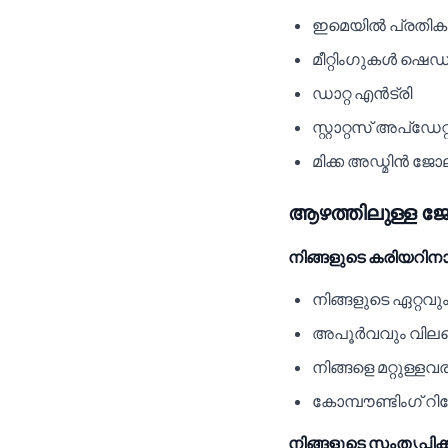
ഇമെയിൽ പ്രതി
മീറ്റിംഗുകൾ ഷെഡ
ഡാറ്റ എൻട്രി
സ്റ്റാറ്റസ് അപ്‌ഡേ
മിക്ക അഡ്മിൻ ജോ
ആഴത്തിലുള്ള ജോ
നിങ്ങളുടെ കരിയറിനാ
നിങ്ങളുടെ ഏറ്റവും 
അപൂർവവും വിലപ്പ
നിങ്ങളെ മറ്റുള്ളവ
കോമ്പൗണ്ടിംഗ് റിട
നിങ്ങളുടെ സംതൃപ്തിക്ക