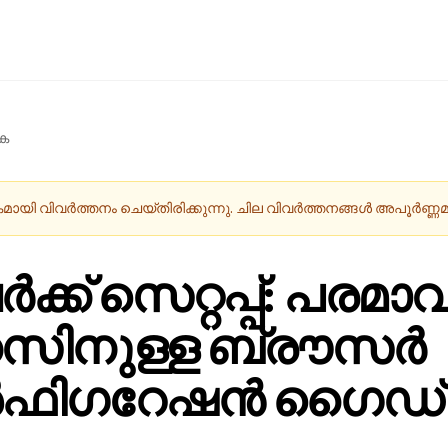
ുക
ായി വിവർത്തനം ചെയ്തിരിക്കുന്നു. ചില വിവർത്തനങ്ങൾ അപൂർണ്ണമാ
ക്ക് സെറ്റപ്പ്: പരമാ
സിനുള്ള ബ്രൗസർ
ഫിഗറേഷൻ ഗൈഡ്