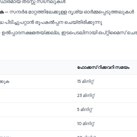
്ഥിരമായ തടസ്സ സിഗ്നലുകൾ
ുക
— സന്ദർഭ മാറ്റത്തിലേക്കുള്ള ദൃശ്യ ഓർമ്മപ്പെടുത്തലുകൾ
ധ പിടിച്ചുപറ്റാൻ രൂപകൽപ്പന ചെയ്‌തിരിക്കുന്നു
 ഉൽപ്പാദനക്ഷമതയ്ക്കല്ല, ഇടപെടലിനായി ഒപ്റ്റിമൈസ് ചെയ
ഫോക്കസ് റിക്കവറി സമയം
്കുക
15 മിനിറ്റ്
23 മിനിറ്റ്
5 മിനിറ്റ്
10 മിനിറ്റ്