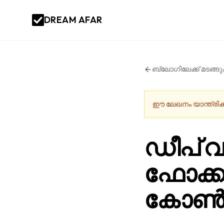
DREAM AFAR
ബ്ലോഗിലേക്ക് മടങ്ങ
ഈ ലേഖനം യാന്ത്രികമ
ഡീപ് വർ
ഫോക്ക
കോൺ