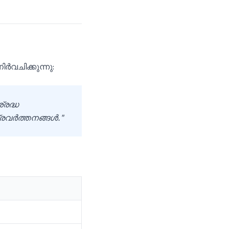
ർവചിക്കുന്നു:
്രദ്ധ
രവർത്തനങ്ങൾ."