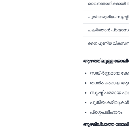
വൈജ്ഞാനികമായി ആവ
പുതിയ മൂല്യം സൃഷ്ടിക
പകർത്താൻ പ്രയാസ
നൈപുണ്യ വികസന
ആഴത്തിലുള്ള ജോല
സങ്കീർണ്ണമായ ക
തന്ത്രപരമായ 
സൃഷ്ടിപരമായ എഴു
പുതിയ കഴിവുകൾ പ
പ്രശ്നപരിഹാരം
ആഴമില്ലാത്ത ജോല