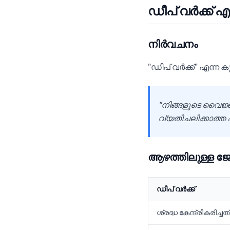
ഡീപ് വർക്ക് എ
നിർവചനം
"ഡീപ് വർക്ക്" എന്ന
"നിങ്ങളുടെ വൈജ്
വ്യതിചലിക്കാത
ആഴത്തിലുള്ള ജോ
ഡീപ് വർക്ക്
ശ്രദ്ധ കേന്ദ്രീകരിച്ച