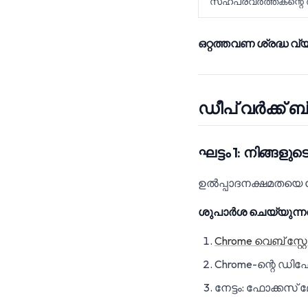
സഹപ്രവർത്തകന്റെ ത
ഒറ്റത്തവണ ശ്രദ്ധ വ്
ഡീപ് വർക്ക
ഘട്ടം 1: നിങ്ങള
ഉൽപ്പാദനക്ഷമതയെ കേന
ശുപാർശ ചെയ്യുന്നത
Chrome വെബ് സ്റ്
Chrome-ന്റെ ഡിഫോ
നേട്ടം: ഫോക്കസ