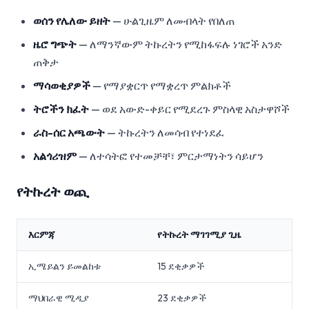
ወሰን የሌለው ይዘት
— ሁልጊዜም ለመብላት የበለጠ
ዜሮ ግጭት
— ለማንኛውም ትኩረትን የሚከፋፍሉ ነገሮች አንድ
ጠቅታ
ማሳወቂያዎች
— የማያቋርጥ የማቋረጥ ምልክቶች
ትሮችን ክፈት
— ወደ አውድ-ቀይር የሚደረጉ ምስላዊ አስታዋሾች
ራስ-ሰር አጫውት
— ትኩረትን ለመሳብ የተነደፈ
አልጎሪዝም
— ለተሳትፎ የተመቻቸ፣ ምርታማነትን ሳይሆን
የትኩረት ወጪ
እርምጃ
የትኩረት ማገገሚያ ጊዜ
ኢሜይልን ይመልከቱ
15 ደቂቃዎች
ማህበራዊ ሚዲያ
23 ደቂቃዎች