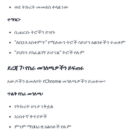
ወደ ትኩረት መመለስ ቀላል ነው
ተግባር፦
ሲጨርሱ ትሮችን ይዝጉ
"ለበኋላ አስቀምጥ" የሚለውን ትሮች ሳይሆን ዕልባቶችን ተጠቀም
"ይህንን ያስፈልገኝ ይሆናል" ትሮች የሉም
ደረጃ 7፡ የስራ መገለጫዎችን ይፍጠሩ
አውዶችን ለመለየት የChrome መገለጫዎችን ይጠቀሙ፦
ጥልቅ የስራ መገለጫ፡
የትኩረት ሁነታ ነቅቷል
አነስተኛ ቅጥያዎች
ምንም ማህበራዊ ዕልባቶች የሉም