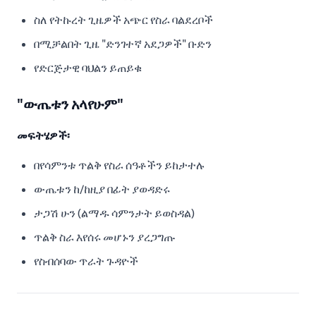
ስለ የትኩረት ጊዜዎች አጭር የስራ ባልደረቦች
በሚቻልበት ጊዜ "ድንገተኛ አደጋዎች" ቡድን
የድርጅታዊ ባህልን ይጠይቁ
"ውጤቱን አላየሁም"
መፍትሄዎች፡
በየሳምንቱ ጥልቅ የስራ ሰዓቶችን ይከታተሉ
ውጤቱን ከ/ከዚያ በፊት ያወዳድሩ
ታጋሽ ሁን (ልማዱ ሳምንታት ይወስዳል)
ጥልቅ ስራ እየሰሩ መሆኑን ያረጋግጡ
የስብሰባው ጥራት ጉዳዮች