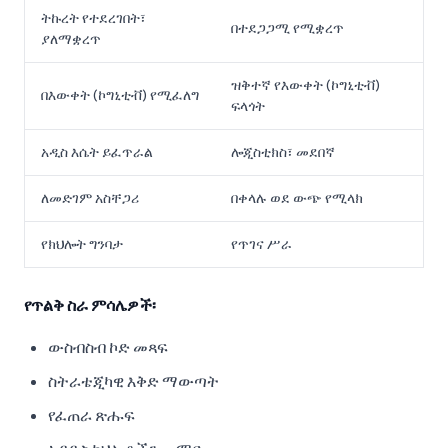
ትኩረት የተደረገበት፣
በተደጋጋሚ የሚቋረጥ
ያለማቋረጥ
ዝቅተኛ የእውቀት (ኮግኒቲቭ)
በእውቀት (ኮግኒቲቭ) የሚፈለግ
ፍላጎት
አዲስ እሴት ይፈጥራል
ሎጂስቲክስ፣ መደበኛ
ለመድገም አስቸጋሪ
በቀላሉ ወደ ውጭ የሚላክ
የክህሎት ግንባታ
የጥገና ሥራ
የጥልቅ ስራ ምሳሌዎች፡
ውስብስብ ኮድ መጻፍ
ስትራቴጂካዊ እቅድ ማውጣት
የፈጠራ ጽሑፍ