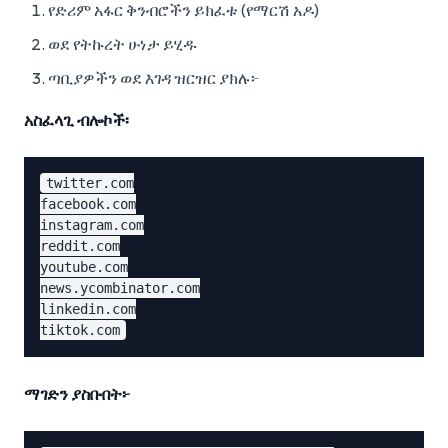
የድሪም አፋር ቅንብሮችን ይክፈቱ (የማርሽ አዶ)
ወደ የትኩረት ሁነታ ይሂዱ
ጣቢያዎችን ወደ እገዳ ዝርዝር ያክሉ፦
አስፈላጊ ብሎኮች፡
twitter.com

facebook.com

instagram.com

reddit.com

youtube.com

news.ycombinator.com

linkedin.com

ማገድን ያስቡበት፦