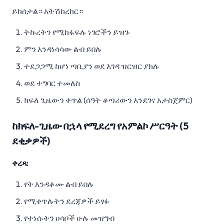
ይከሰታል። አትሽከረከር።
ትኩረትን የሚከፋፍሉ ነገሮችን ይዝጉ
ምን እንዳነሳሳው ልብ ይበሉ
ተደጋጋሚ ከሆነ ጣቢያን ወደ እገዳ ዝርዝር ያክሉ
ወደ ተግባር ተመለስ
ክፍለ ጊዜውን ቀጥል (ሰዓት ቆጣሪውን እንደገና አታስጀምር)
ከክፍለ-ጊዜው በኋላ የሚደረግ የአምልኮ ሥርዓት (5
ደቂቃዎች)
ቀረጻ:
የት እንዳቆሙ ልብ ይበሉ
የሚቀጥሉትን ደረጃዎች ይፃፉ
የተነሱትን ሀሳቦች ሁሉ መዝግብ