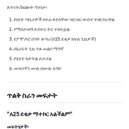
ለጥናት/ክህሎት ግንባታ፡
የሰነድ ጣቢያዎች በተፈቀደላቸው ዝርዝር ውስጥ ተዘርዝረዋል
የማስታወሻ ደብተር ትር ተከፍቷል
የፖሞዶሮ ሰዓት ቆጣሪ (የ25 ደቂቃ ክፍለ ጊዜዎች)
በእረፍት ጊዜ ንቁ መልሶ ማግኛ
የሂደት ክትትል ይታያል
መዝናኛን ሙሉ በሙሉ አግድ
ጥልቅ ስራን መፍታት
"ለ25 ደቂቃ ማተኮር አልችልም"
መፍትሄዎች፡