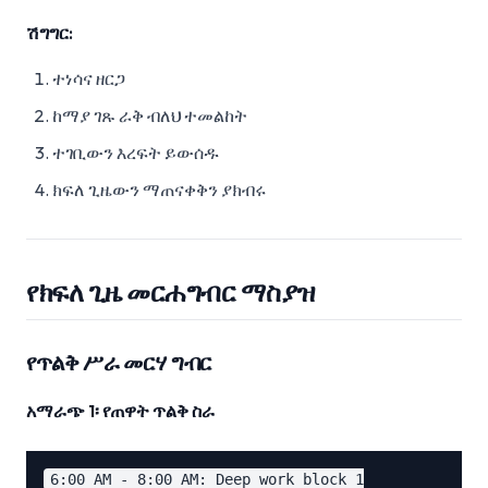
ሽግግር:
ተነሳና ዘርጋ
ከማያ ገጹ ራቅ ብለህ ተመልከት
ተገቢውን እረፍት ይውሰዱ
ክፍለ ጊዜውን ማጠናቀቅን ያክብሩ
የክፍለ ጊዜ መርሐግብር ማስያዝ
የጥልቅ ሥራ መርሃ ግብር
አማራጭ 1፡ የጠዋት ጥልቅ ስራ
6:00 AM - 8:00 AM: Deep work block 1
