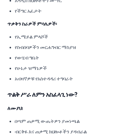
አዳዲስ ክህሎቶችን መማር
የችግር አፈታት
ጥቃቅን ስራዎች ምሳሌዎች፡
የኢሜይል ምላሾች
የስብሰባዎችን መርሐግብር ማስያዝ
የውሂብ ግቤት
የሁኔታ ዝማኔዎች
አብዛኛዎቹ የአስተዳዳሪ ተግባራት
ጥልቅ ሥራ ለምን አስፈላጊ ነው?
ለሙያህ:
በጣም ጠቃሚ ውጤትዎን ያመነጫል
ብርቅዬ እና ጠቃሚ ክህሎቶችን ያዳብራል