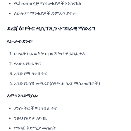
የChrome ባጅ ማሳወቂያዎችን አሰናክል
ለሁሉም ማንቂያዎች ድምጽን ያጥፉ
ደረጃ 6፡ የትር ዲሲፕሊን ተግባራዊ ማድረግ
የ3-ታብ ደንብ፡
በጥልቅ ስራ ወቅት ቢበዛ 3 ትሮች ይከፈታሉ
የአሁኑ የስራ ትር
አንድ የማጣቀሻ ትር
አንድ የአሳሽ መሣሪያ (ሰዓት ቆጣሪ፣ ማስታወሻዎች)
ለምን እንደሚሰራ:
ያነሱ ትሮች = ያነሰ ፈተና
ንፁህ የእይታ አካባቢ
የግዳጅ ቅድሚያ መስጠት