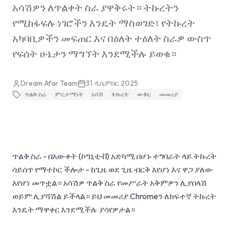
አሳሽዎን ለጥልቀት ስራ ያዋቅሩት። ትኩረትን
የሚከፋፍሉ ነገሮችን እንዴት ማስወገድ፣ የትኩረት
አካባቢዎችን መፍጠር እና በዕለት ተዕለት ስራዎ ውስጥ
የፍሰት ሁኔታን ማግኘት እንደሚችሉ ይወቁ።
Dream Afar Team
31 ዲሴምበር 2025
ጥልቅ ስራ
ምርታማነት
አሳሽ
ትኩረት
ውቅር
መመሪያ
ጥልቅ ስራ - በእውቀት (ኮግኒቲቭ) አድካሚ በሆኑ ተግባራት ላይ ትኩረት
ሳይሰጥ የማተኮር ችሎታ - ከጊዜ ወደ ጊዜ ብርቅ እየሆነ እና ዋጋ ያለው
እየሆነ መጥቷል። አሳሽዎ ጥልቅ ስራ የመሥራት አቅምዎን ሊያበላሽ
ወይም ሊያሻሽል ይችላል። ይህ መመሪያ Chromeን ለከፍተኛ ትኩረት
እንዴት ማዋቀር እንደሚችሉ ያሳየዎታል።