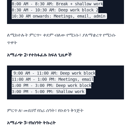
8:00 AM - 8:30 AM: Break + shallow work

8:30 AM - 10:30 AM: Deep work block 2

ለሚከተሉት ምርጥ፦ ቀደም ብለው የሚነሱ፣ ያለማቋረጥ የሚነሱ
ጥዋት
አማራጭ 2፡ የተከፋፈሉ ክፍለ ጊዜዎች
9:00 AM - 11:00 AM: Deep work block

11:00 AM - 1:00 PM: Meetings, email

1:00 PM - 3:00 PM: Deep work block

ምርጥ ለ፡ መደበኛ የስራ ሰዓት፣ የቡድን ቅንጅት
አማራጭ 3፡ የከሰዓት ትኩረት