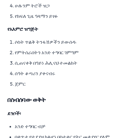
ሁሉንም ትሮች ዝጋ
የክፍለ ጊዜ ዓላማን ይፃፉ
የአእምሮ ዝግጅት
ሶስት ጥልቅ ትንፋሽዎችን ይውሰዱ
የምትሰራበትን አንድ ተግባር ገምግም
ሲጠናቀቅ በዓይነ ሕሊናህ ተመልከት
ሰዓት ቆጣሪን ያቀናብሩ
ጀምር
በስብሰባው ወቅት
ደንቦች፡
አንድ ተግባር ብቻ
በቀጥታ የተያያዘ ካልሆነ በስተቀር የትር መቀያየር የለም