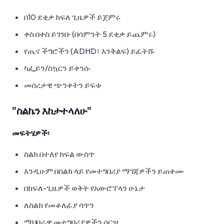
በ10 ደቂቃ ክፍለ ጊዜዎች ይጀምሩ
ቀስ በቀስ ይገንቡ (በሳምንት 5 ደቂቃ ይጨምሩ)
የጤና ችግሮችን (ADHD፣ እንቅልፍ) ይፈትሹ
ካፌይን/ስኳርን ይቀንሱ
መሰረታዊ ጭንቀትን ይፍቱ
"ስልኬን እከታተላለሁ"
መፍትሄዎች፡
ስልክ በተለየ ክፍል ውስጥ
እንዲሁም በስልክ ላይ የመተግበሪያ ማገጃዎችን ይጠቀሙ
በክፍለ-ጊዜዎች ወቅት የአውሮፕላን ሁኔታ
ለስልክ የመቆለፊያ ሳጥን
ማህበራዊ መተግበሪያዎችን ሰርዝ