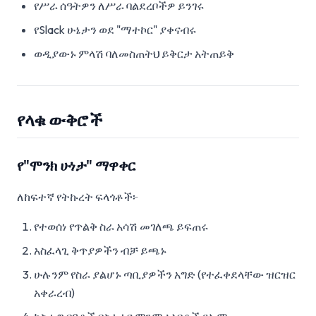
የሥራ ሰዓትዎን ለሥራ ባልደረቦችዎ ይንገሩ
የSlack ሁኔታን ወደ "ማተኮር" ያቀናብሩ
ወዲያውኑ ምላሽ ባለመስጠትህ ይቅርታ አትጠይቅ
የላቁ ውቅሮች
የ"ሞንክ ሁነታ" ማዋቀር
ለከፍተኛ የትኩረት ፍላጎቶች፦
የተወሰነ የጥልቅ ስራ አሳሽ መገለጫ ይፍጠሩ
አስፈላጊ ቅጥያዎችን ብቻ ይጫኑ
ሁሉንም የስራ ያልሆኑ ጣቢያዎችን አግድ (የተፈቀደላቸው ዝርዝር
አቀራረብ)