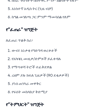
ከስራ ግብዓቶች በስተቀር ምንም ዕልባቶች የሉም
አነስተኛ አዲስ ትር (ጊዜ ብቻ)
ከግል መገለጫ ጋር ምንም ማመሳሰል የለም
የ"ፈጠራ" ዝግጅት
ለፈጠራ ጥልቅ ስራ፡
ውብ፣ አነቃቂ የግድግዳ ወረቀቶች
የአካባቢ ሙዚቃ/ድምጾች ይፈቀዳሉ
የማጣቀሻ ትሮች ተፈቅደዋል
ረዘም ያሉ ክፍለ ጊዜዎች (90 ደቂቃዎች)
ያነሰ ጠንካራ መዋቅር
የፍሰት መከላከያ ቅድሚያ
የ"ትምህርት" ዝግጅት