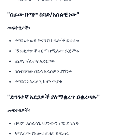
"ስራው በጣም ከባድ/አሰልቺ ነው"
መፍትሄዎች፡
ተግባሩን ወደ ትናንሽ ክፍሎች ይቁረጡ
"5 ደቂቃዎች ብቻ" በሚለው ይጀምሩ
ጨዋታ/ፈተና አድርገው
ከስብሰባው በኋላ እራስዎን ያሸንፉ
ተግባር አስፈላጊ ከሆነ ጥያቄ
"ድንገተኛ አደጋዎች ያለማቋረጥ ይቋረጣሉ"
መፍትሄዎች፡
በጣም አስፈላጊ የሆነውን ነገር ይግለጹ
አማራጭ የእውቂያ ዘዴ ይፍጠሩ