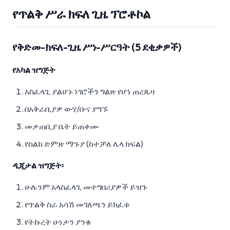
የጥልቅ ሥራ ክፍለ ጊዜ ፕሮቶኮል
የቅድመ-ክፍለ-ጊዜ ሥነ-ሥርዓት (5 ደቂቃዎች)
የአካል ዝግጅት
አስፈላጊ ያልሆኑ ነገሮችን ግልጽ የሆነ ጠረጴዛ
በአቅራቢያዎ ውሃ/ቡና ያግኙ
መታጠቢያ ቤት ይጠቀሙ
የስልክ ድምጽ ማጉያ (ከተቻለ ሌላ ክፍል)
ዲጂታል ዝግጅት፡
ሁሉንም አላስፈላጊ መተግበሪያዎች ይዝጉ
የጥልቅ ስራ አሳሽ መገለጫን ይክፈቱ
የትኩረት ሁነታን ያንቁ