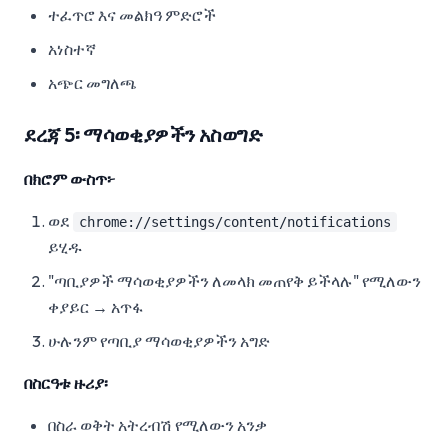
ተፈጥሮ እና መልክዓ ምድሮች
አነስተኛ
አጭር መግለጫ
ደረጃ 5፡ ማሳወቂያዎችን አስወግድ
በክሮም ውስጥ፦
ወደ
chrome://settings/content/notifications
ይሂዱ
"ጣቢያዎች ማሳወቂያዎችን ለመላክ መጠየቅ ይችላሉ" የሚለውን
ቀያይር → አጥፋ
ሁሉንም የጣቢያ ማሳወቂያዎችን አግድ
በስርዓቱ ዙሪያ፡
በስራ ወቅት አትረብሽ የሚለውን አንቃ