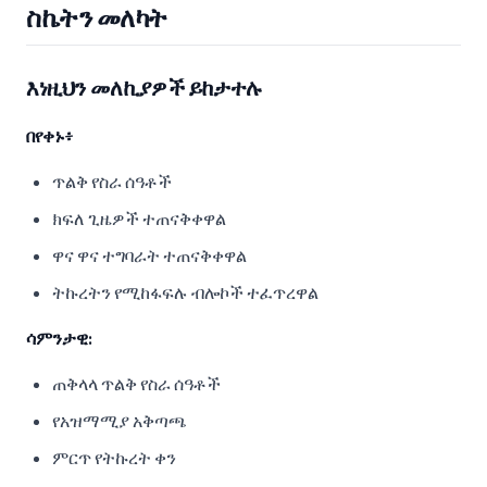
ስኬትን መለካት
እነዚህን መለኪያዎች ይከታተሉ
በየቀኑ፥
ጥልቅ የስራ ሰዓቶች
ክፍለ ጊዜዎች ተጠናቅቀዋል
ዋና ዋና ተግባራት ተጠናቅቀዋል
ትኩረትን የሚከፋፍሉ ብሎኮች ተፈጥረዋል
ሳምንታዊ:
ጠቅላላ ጥልቅ የስራ ሰዓቶች
የአዝማሚያ አቅጣጫ
ምርጥ የትኩረት ቀን