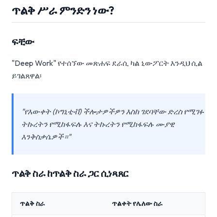
ጥልቅ ሥራ ምንድን ነው?
ፍቺው
"Deep Work" የተሰኘው መጽሐፍ ደራሲ ካል ኒውፖርት እንዲህ ሲል
ይገልጸዋል፡
"የእውቀት (ኮግኒቲቭ) ችሎታዎችዎን እስከ ገደባቸው ድረስ የሚገፉ
ትኩረትን የሚከፋፍሉ እና ትኩረትን የሚከፋፍሉ ሙያዊ
እንቅስቃሴዎች።"
ጥልቅ ስራ ከጥልቅ ስራ ጋር ሲነጻጸር
ጥልቅ ስራ
ጥልቀት የሌለው ስራ