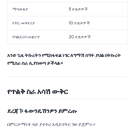
ማሳወቂያ
5 ደቂቃዎች
የትር መቀየሪያ
10 ደቂቃዎች
የባልደረባ መቋረጥ
20 ደቂቃዎች
አንድ ጊዜ ትኩረትን የሚከፋፍል ነገር ለግማሽ ሰዓት ያህል በትኩረት
የሚሰራ ስራ ሊያስወጣ ይችላል።
የጥልቅ ስራ አሳሽ ውቅር
ደረጃ 1፡ ፋውንዴሽንዎን ይምረጡ
በምርታማነት ላይ ያተኮረ አዲስ የትር ገጽ ይጀምሩ።