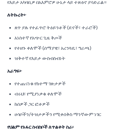
የእይታ አካባቢዎ በአእምሮዎ ሁኔታ ላይ ተጽዕኖ ያሳድራል።
ለትኩረት፦
ጸጥ ያሉ የተፈጥሮ ትዕይንቶች (ደኖች፣ ተራሮች)
አነስተኛ የአጭር ጊዜ ቅጦች
የተዘጉ ቀለሞች (ሰማያዊ፣ አረንጓዴ፣ ግራጫ)
ዝቅተኛ የእይታ ውስብስብነት
አራግፍ፦
የተጨናነቁ የከተማ ገጽታዎች
ብሩህ፣ የሚያነቃቁ ቀለሞች
ከሰዎች ጋር ፎቶዎች
ሀሳቦችን/ትዝታዎችን የሚቀሰቅስ ማንኛውም ነገር
የህልም የአፋር ስብስቦች ለጥልቀት ስራ፡