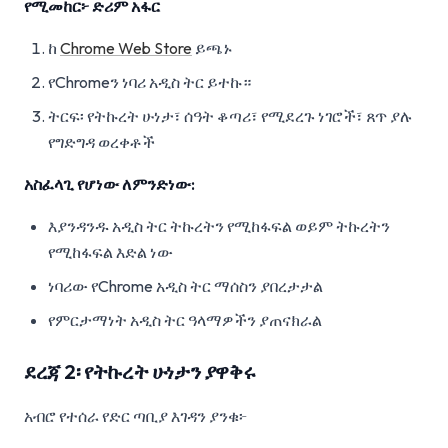
የሚመከር፦ ድሪም አፋር
ከ
Chrome Web Store
ይጫኑ
የChromeን ነባሪ አዲስ ትር ይተኩ።
ትርፍ፡ የትኩረት ሁነታ፣ ሰዓት ቆጣሪ፣ የሚደረጉ ነገሮች፣ ጸጥ ያሉ
የግድግዳ ወረቀቶች
አስፈላጊ የሆነው ለምንድነው:
እያንዳንዱ አዲስ ትር ትኩረትን የሚከፋፍል ወይም ትኩረትን
የሚከፋፍል እድል ነው
ነባሪው የChrome አዲስ ትር ማሰስን ያበረታታል
የምርታማነት አዲስ ትር ዓላማዎችን ያጠናክራል
ደረጃ 2፡ የትኩረት ሁነታን ያዋቅሩ
አብሮ የተሰራ የድር ጣቢያ እገዳን ያንቁ፦