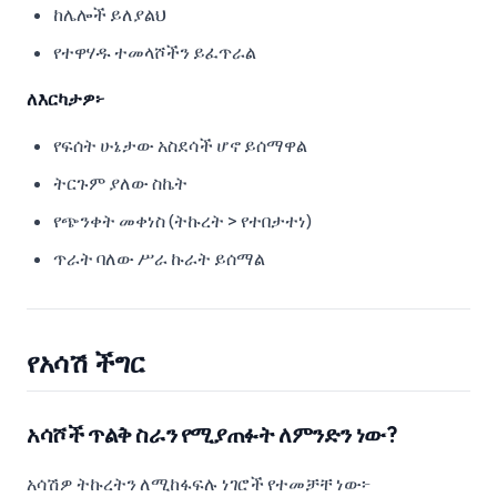
ከሌሎች ይለያልህ
የተዋሃዱ ተመላሾችን ይፈጥራል
ለእርካታዎ፦
የፍሰት ሁኔታው አስደሳች ሆኖ ይሰማዋል
ትርጉም ያለው ስኬት
የጭንቀት መቀነስ (ትኩረት > የተበታተነ)
ጥራት ባለው ሥራ ኩራት ይሰማል
የአሳሽ ችግር
አሳሾች ጥልቅ ስራን የሚያጠፉት ለምንድን ነው?
አሳሽዎ ትኩረትን ለሚከፋፍሉ ነገሮች የተመቻቸ ነው፦