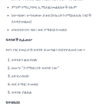
ምንም የማረጋገጫ ኢሜይል/መልእክቶች የሉም
ከተጣበቀ፣ ተጣብቀው ይቆዩ (ትኩረትን የሚከፋፍሉ ነገሮች
እንዳያመልጡ)
ሀሳብ ከተነሳ፣ ጻፍ፣ ወደ ተግባርህ ተመለስ
ፍላጎቶች ሲፈጠሩ፦
የሆነ ነገር የመፈተሽ ፍላጎት ይመጣል። ይህ የተለመደ ነው።
ፍላጎቱን ልብ ይበሉ
ስሙን፡ "ያ የማዘናጋት ፍላጎት ነው"
አትፍረዱበት
ወደ ተግባር ተመለስ
ፍላጎቱ ያልፋል
ከተሰበረህ: