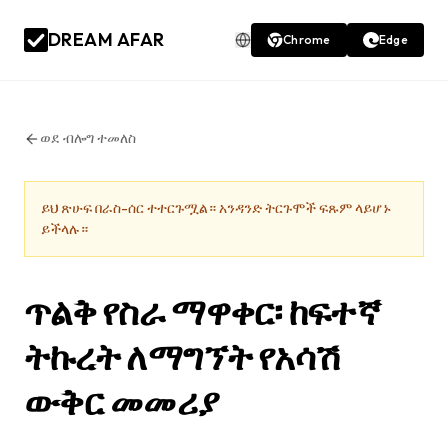
DREAM AFAR
Chrome
Edge
ወደ ብሎግ ተመለስ
ይህ ጽሁፍ በራስ-ሰር ተተርጉሟል። አንዳንድ ትርጉሞች ፍጹም ላይሆኑ
ይችላሉ።
ጥልቅ የስራ ማዋቀር፡ ከፍተኛ
ትኩረት ለማግኘት የአሳሽ
ውቅር መመሪያ