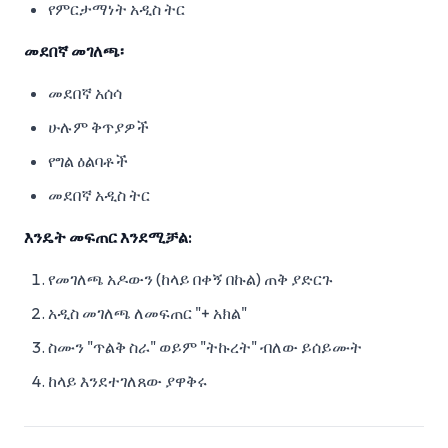
የምርታማነት አዲስ ትር
መደበኛ መገለጫ፡
መደበኛ አሰሳ
ሁሉም ቅጥያዎች
የግል ዕልባቶች
መደበኛ አዲስ ትር
እንዴት መፍጠር እንደሚቻል:
የመገለጫ አዶውን (ከላይ በቀኝ በኩል) ጠቅ ያድርጉ
አዲስ መገለጫ ለመፍጠር "+ አክል"
ስሙን "ጥልቅ ስራ" ወይም "ትኩረት" ብለው ይሰይሙት
ከላይ እንደተገለጸው ያዋቅሩ