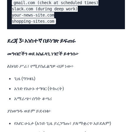
gmail.com (check at scheduled times)

slack.com (during deep work)

your-news-site.com

ደረጃ 3፡ አነስተኛ በይነገጽ ይፍጠሩ
መግብሮችን ወደ አስፈላጊ ነገሮች ይቀንሱ፦
ለከባድ ሥራ፣ የሚያስፈልግዎ ብቻ ነው፦
ጊዜ (ግንዛቤ)
አንድ የአሁኑ ተግባር (ትኩረት)
አማራጭ፡ ሰዓት ቆጣሪ
ያስወግዱ ወይም ይደብቁ፦
የአየር ሁኔታ (አንድ ጊዜ ያረጋግጡ፣ ያለማቋረጥ አይደለም)