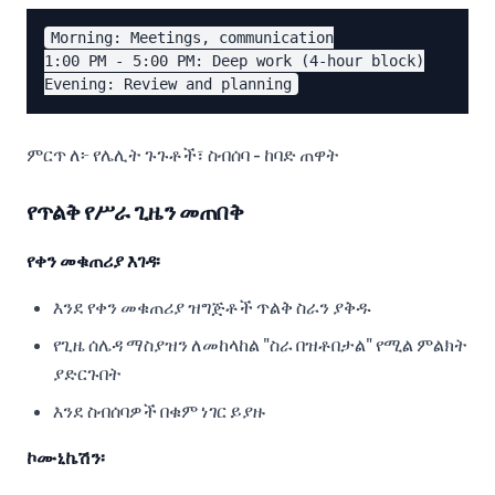
Morning: Meetings, communication

1:00 PM - 5:00 PM: Deep work (4-hour block)

ምርጥ ለ፦ የሌሊት ጉጉቶች፣ ስብሰባ - ከባድ ጠዋት
የጥልቅ የሥራ ጊዜን መጠበቅ
የቀን መቁጠሪያ እገዳ፡
እንደ የቀን መቁጠሪያ ዝግጅቶች ጥልቅ ስራን ያቅዱ
የጊዜ ሰሌዳ ማስያዝን ለመከላከል "ስራ በዝቶበታል" የሚል ምልክት
ያድርጉበት
እንደ ስብሰባዎች በቁም ነገር ይያዙ
ኮሙኒኬሽን፡