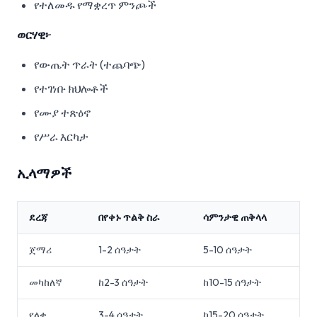
የተለመዱ የማቋረጥ ምንጮች
ወርሃዊ፦
የውጤት ጥራት (ተጨባጭ)
የተገነቡ ክህሎቶች
የሙያ ተጽዕኖ
የሥራ እርካታ
ኢላማዎች
ደረጃ
በየቀኑ ጥልቅ ስራ
ሳምንታዊ ጠቅላላ
ጀማሪ
1-2 ሰዓታት
5-10 ሰዓታት
መካከለኛ
ከ2-3 ሰዓታት
ከ10-15 ሰዓታት
የላቀ
3-4 ሰዓታት
ከ15-20 ሰዓታት