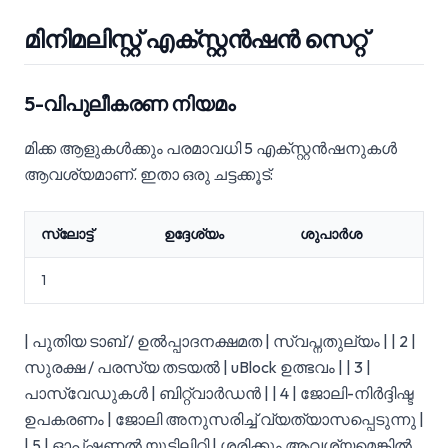
മിനിമലിസ്റ്റ് എക്സ്റ്റൻഷൻ സെറ്റ്
5-വിപുലീകരണ നിയമം
മിക്ക ആളുകൾക്കും പരമാവധി 5 എക്സ്റ്റൻഷനുകൾ
ആവശ്യമാണ്. ഇതാ ഒരു ചട്ടക്കൂട്:
സ്ലോട്ട്
ഉദ്ദേശ്യം
ശുപാർശ
1
| പുതിയ ടാബ് / ഉൽപ്പാദനക്ഷമത | സ്വപ്നതുല്യം | | 2 |
സുരക്ഷ / പരസ്യ തടയൽ | uBlock ഉത്ഭവം | | 3 |
പാസ്‌വേഡുകൾ | ബിറ്റ്വാർഡൻ | | 4 | ജോലി-നിർദ്ദിഷ്ട
ഉപകരണം | ജോലി അനുസരിച്ച് വ്യത്യാസപ്പെടുന്നു |
| 5 | ഓപ്ഷണൽ യൂട്ടിലിറ്റി | ശരിക്കും ആവശ്യമെങ്കിൽ