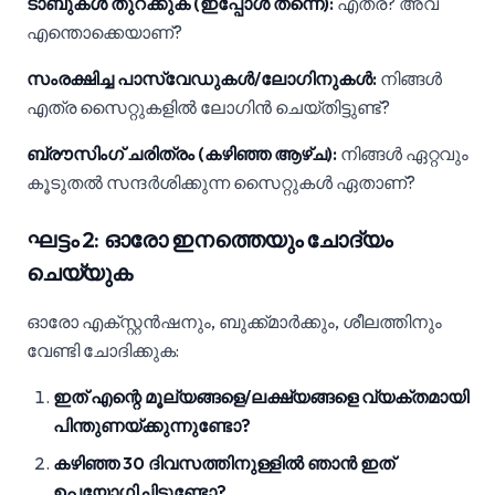
ടാബുകൾ തുറക്കുക (ഇപ്പോൾ തന്നെ):
എത്ര? അവ
എന്തൊക്കെയാണ്?
സംരക്ഷിച്ച പാസ്‌വേഡുകൾ/ലോഗിനുകൾ:
നിങ്ങൾ
എത്ര സൈറ്റുകളിൽ ലോഗിൻ ചെയ്തിട്ടുണ്ട്?
ബ്രൗസിംഗ് ചരിത്രം (കഴിഞ്ഞ ആഴ്ച):
നിങ്ങൾ ഏറ്റവും
കൂടുതൽ സന്ദർശിക്കുന്ന സൈറ്റുകൾ ഏതാണ്?
ഘട്ടം 2: ഓരോ ഇനത്തെയും ചോദ്യം
ചെയ്യുക
ഓരോ എക്സ്റ്റൻഷനും, ബുക്ക്മാർക്കും, ശീലത്തിനും
വേണ്ടി ചോദിക്കുക:
ഇത് എന്റെ മൂല്യങ്ങളെ/ലക്ഷ്യങ്ങളെ വ്യക്തമായി
പിന്തുണയ്ക്കുന്നുണ്ടോ?
കഴിഞ്ഞ 30 ദിവസത്തിനുള്ളിൽ ഞാൻ ഇത്
ഉപയോഗിച്ചിട്ടുണ്ടോ?