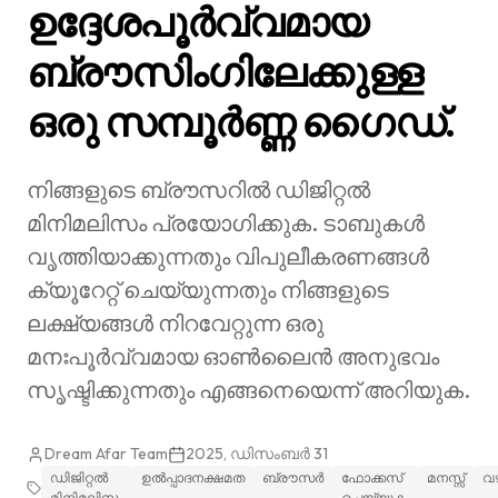
ഉദ്ദേശപൂർവ്വമായ
ബ്രൗസിംഗിലേക്കുള്ള
ഒരു സമ്പൂർണ്ണ ഗൈഡ്.
നിങ്ങളുടെ ബ്രൗസറിൽ ഡിജിറ്റൽ
മിനിമലിസം പ്രയോഗിക്കുക. ടാബുകൾ
വൃത്തിയാക്കുന്നതും വിപുലീകരണങ്ങൾ
ക്യൂറേറ്റ് ചെയ്യുന്നതും നിങ്ങളുടെ
ലക്ഷ്യങ്ങൾ നിറവേറ്റുന്ന ഒരു
മനഃപൂർവ്വമായ ഓൺലൈൻ അനുഭവം
സൃഷ്ടിക്കുന്നതും എങ്ങനെയെന്ന് അറിയുക.
Dream Afar Team
2025, ഡിസംബർ 31
ഡിജിറ്റൽ
ഉല്‍‌പ്പാദനക്ഷമത
ബ്രൗസർ
ഫോക്കസ്
മനസ്സ്
വഴ
മിനിമലിസം
ചെയ്യുക