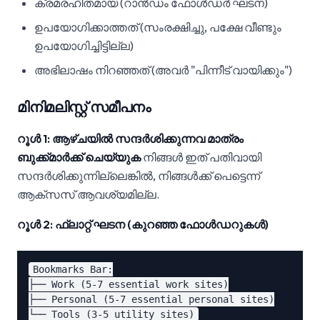
ക്രമരഹിതമായ (റാൻഡം ഫോൾഡർ ഘടന)
ഉപയോഗിക്കാത്തത് (സംരക്ഷിച്ചു, പക്ഷേ വീണ്ടും
ഉപയോഗിച്ചിട്ടില്ല)
അഭിലാഷം നിറഞ്ഞത് (അവർ "പിന്നീട് വായിക്കും")
മിനിമലിസ്റ്റ് സമീപനം
റൂൾ 1: ആഴ്ചയിൽ സന്ദർശിക്കുന്നവ മാത്രം
ബുക്ക്മാർക്ക് ചെയ്യുക
നിങ്ങൾ ഇത് പതിവായി
സന്ദർശിക്കുന്നില്ലെങ്കിൽ, നിങ്ങൾക്ക് പെട്ടെന്ന്
ആക്‌സസ് ആവശ്യമില്ല.
റൂൾ 2: ഫ്ലാറ്റ് ഘടന (കുറഞ്ഞ ഫോൾഡറുകൾ)
Bookmarks Bar:

├── Work (5-7 essential work sites)

├── Personal (5-7 essential personal sites)
