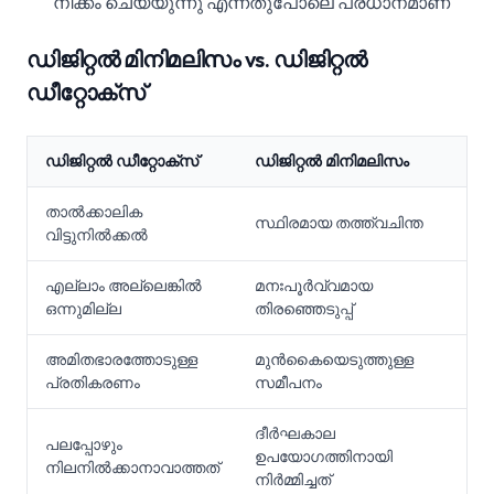
നീക്കം ചെയ്യുന്നു എന്നതുപോലെ പ്രധാനമാണ്
ഡിജിറ്റൽ മിനിമലിസം vs. ഡിജിറ്റൽ
ഡീറ്റോക്സ്
ഡിജിറ്റൽ ഡീറ്റോക്സ്
ഡിജിറ്റൽ മിനിമലിസം
താൽക്കാലിക
സ്ഥിരമായ തത്ത്വചിന്ത
വിട്ടുനിൽക്കൽ
എല്ലാം അല്ലെങ്കിൽ
മനഃപൂർവ്വമായ
ഒന്നുമില്ല
തിരഞ്ഞെടുപ്പ്
അമിതഭാരത്തോടുള്ള
മുൻകൈയെടുത്തുള്ള
പ്രതികരണം
സമീപനം
ദീർഘകാല
പലപ്പോഴും
ഉപയോഗത്തിനായി
നിലനിൽക്കാനാവാത്തത്
നിർമ്മിച്ചത്