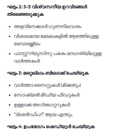
ഘട്ടം 2: 3-5 വിശ്വസനീയ ഉറവിടങ്ങൾ
തിരഞ്ഞെടുക്കുക
അളവിനേക്കാൾ ഗുണനിലവാരം
വിശാലമായ മേഖലകളിൽ ആഴത്തിലുള്ള
വൈദഗ്ദ്ധ്യം
ഫാസ്റ്റ് ന്യൂസിനു പകരം മന്ദഗതിയിലുള്ള
വാർത്തകൾ
ഘട്ടം 3: മറ്റെല്ലാം ബ്ലോക്ക് ചെയ്യുക
വാർത്താ സൈറ്റുകൾ (മിക്കതും)
സോഷ്യൽ മീഡിയ ഫീഡുകൾ
ഉള്ളടക്ക അഗ്രഗേറ്ററുകൾ
"ട്രെൻഡിംഗ്" ആയ എന്തും
ഘട്ടം 4: ഉപഭോഗം ഷെഡ്യൂൾ ചെയ്യുക