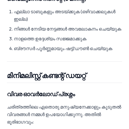
എല്ലാ ടാബുകളും അടയ്ക്കുക (ഒഴിവാക്കലുകൾ
ഇല്ല)
നിങ്ങൾ നേടിയ നേട്ടങ്ങൾ അവലോകനം ചെയ്യുക
നാളത്തെ ഉദ്ദേശ്യം സജ്ജമാക്കുക
ബ്രൗസർ പൂർണ്ണമായും ഷട്ട്ഡൗൺ ചെയ്യുക
മിനിമലിസ്റ്റ് കണ്ടന്റ് ഡയറ്റ്
വിവര ഓവർലോഡ് പ്രശ്നം
ചരിത്രത്തിലെ ഏതൊരു മനുഷ്യനേക്കാളും കൂടുതൽ
വിവരങ്ങൾ നമ്മൾ ഉപയോഗിക്കുന്നു. അതിൽ
ഭൂരിഭാഗവും: