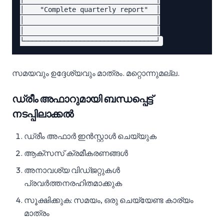
│    "Complete quarterly report"  │

│                                 │

│                                 │

സമയവും ഉദ്ദേശ്യവും മാത്രം. മറ്റൊന്നുമല്ല.
ഡ്രീം അഫാറുമായി ബന്ധപ്പെട്ട്
നടപ്പിലാക്കൽ
ഡ്രീം അഫാർ ഇൻസ്റ്റാൾ ചെയ്യുക
ആക്‌സസ് ക്രമീകരണങ്ങൾ
അനാവശ്യ വിഡ്ജറ്റുകൾ
പ്രവർത്തനരഹിതമാക്കുക
സൂക്ഷിക്കുക: സമയം, ഒരു ചെയ്യേണ്ട കാര്യം
മാത്രം