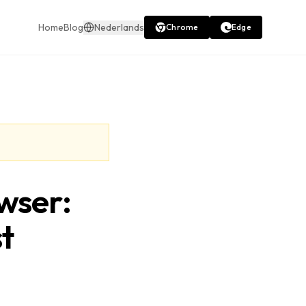
Home
Blog
Nederlands
Chrome
Edge
owser:
t