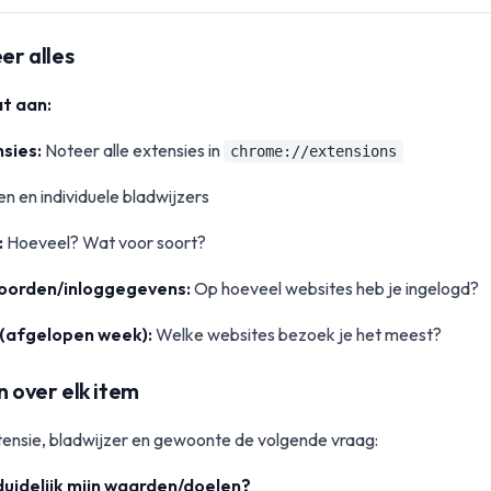
er alles
t aan:
sies:
Noteer alle extensies in
chrome://extensions
n en individuele bladwijzers
:
Hoeveel? Wat voor soort?
orden/inloggegevens:
Op hoeveel websites heb je ingelogd?
(afgelopen week):
Welke websites bezoek je het meest?
n over elk item
xtensie, bladwijzer en gewoonte de volgende vraag:
uidelijk mijn waarden/doelen?