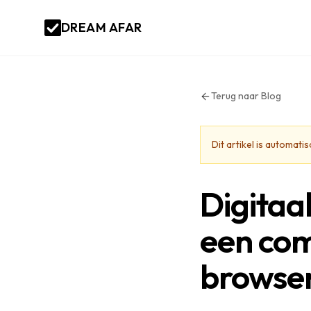
DREAM AFAR
Terug naar Blog
Dit artikel is automat
Digitaa
een com
browse