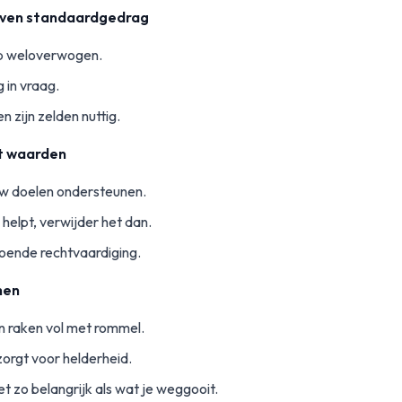
boven standaardgedrag
ap weloverwogen.
 in vraag.
n zijn zelden nuttig.
t waarden
w doelen ondersteunen.
k helpt, verwijder het dan.
oende rechtvaardiging.
men
n raken vol met rommel.
orgt voor helderheid.
t zo belangrijk als wat je weggooit.