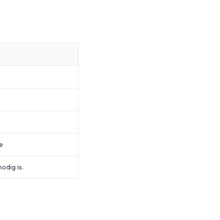
e
nodig is.