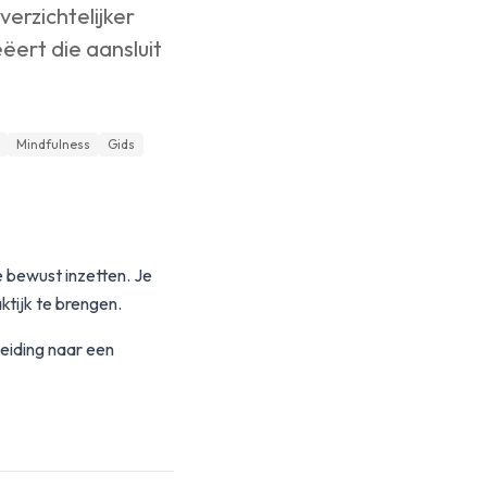
erzichtelijker
ëert die aansluit
Mindfulness
Gids
e bewust inzetten. Je
ktijk te brengen.
eiding naar een