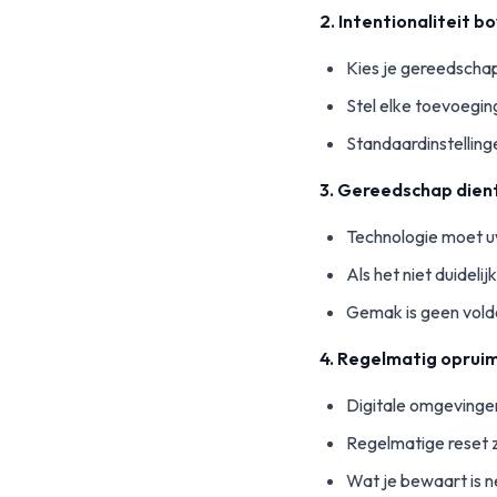
2. Intentionaliteit 
Kies je gereedsch
Stel elke toevoeging
Standaardinstellinge
3. Gereedschap dien
Technologie moet u
Als het niet duidelij
Gemak is geen vold
4. Regelmatig oprui
Digitale omgevinge
Regelmatige reset z
Wat je bewaart is ne