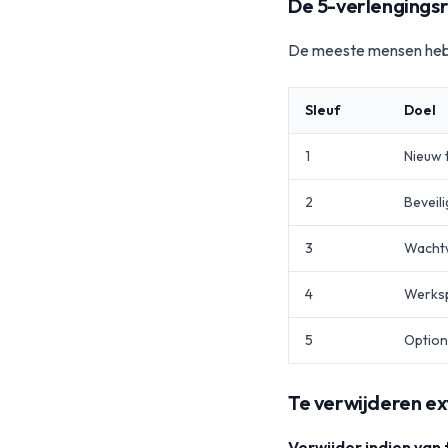
De 5-verlengings
De meeste mensen hebbe
Sleuf
Doel
1
Nieuw t
2
Beveil
3
Wacht
4
Werksp
5
Option
Te verwijderen ex
Verwijder indien van