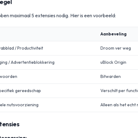
regel
n maximaal 5 extensies nodig. Hier is een voorbeeld:
Aanbeveling
abblad / Productiviteit
Droom ver weg
iging / Advertentieblokkering
uBlock Origin
woorden
Bitwarden
ecifiek gereedschap
Verschilt per functi
ele nutsvoorziening
Alleen als het echt 
tensies
 toepassing: