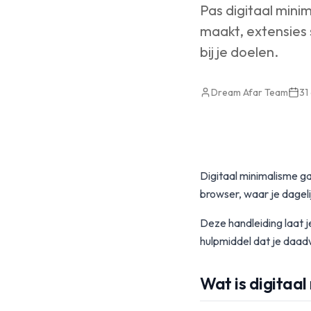
Pas digitaal mini
maakt, extensies 
bij je doelen.
Dream Afar Team
31
Digitaal minimalisme g
browser, waar je dagelij
Deze handleiding laat j
hulpmiddel dat je daadw
Wat is digitaa