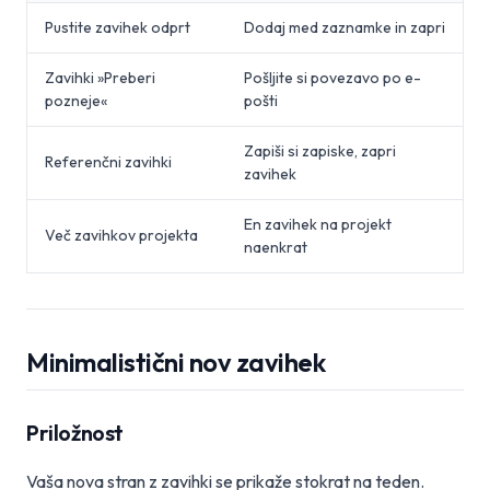
Pustite zavihek odprt
Dodaj med zaznamke in zapri
Zavihki »Preberi
Pošljite si povezavo po e-
pozneje«
pošti
Zapiši si zapiske, zapri
Referenčni zavihki
zavihek
En zavihek na projekt
Več zavihkov projekta
naenkrat
Minimalistični nov zavihek
Priložnost
Vaša nova stran z zavihki se prikaže stokrat na teden.