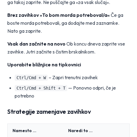
ga takoj zaprite. Ne puščajte ga »za vsak slučaj«.
Brez zavihkov »To bom morda potreboval/a«
Če ga
boste morda potrebovali, ga dodajte med zaznamke.
Nato ga zaprite.
Vsak dan začnite na novo
Ob koncu dneva zaprite vse
zavihke. Jutri začnite s čistim brskalnikom.
Uporabite bližnjice na tipkovnici
– Zapri trenutni zavihek
Ctrl/Cmd + W
— Ponovno odpri, če je
Ctrl/Cmd + Shift + T
potrebno
Strategije zamenjave zavihkov
Namesto ...
Naredi to ...