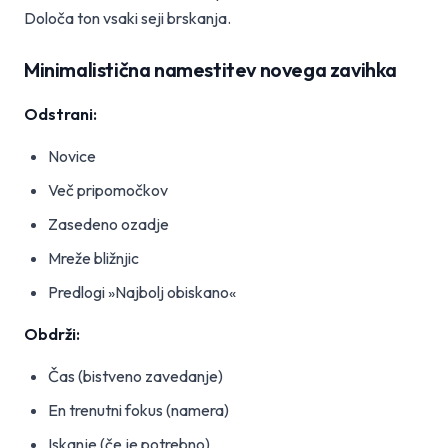
Določa ton vsaki seji brskanja.
Minimalistična namestitev novega zavihka
Odstrani:
Novice
Več pripomočkov
Zasedeno ozadje
Mreže bližnjic
Predlogi »Najbolj obiskano«
Obdrži:
Čas (bistveno zavedanje)
En trenutni fokus (namera)
Iskanje (če je potrebno)