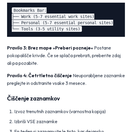
Bookmarks Bar:

├── Work (5-7 essential work sites)

├── Personal (5-7 essential personal sites)

Pravilo 3: Brez mape »Preberi pozneje«
Postane
pokopališče krivde. Če se splača prebrati, preberite zdaj
ali pa pozabite.
Pravilo 4: Četrtletno čiščenje
Neuporabljene zaznamke
preglejte in odstranite vsake 3 mesece.
Čiščenje zaznamkov
Izvoz trenutnih zaznamkov (varnostna kopija)
Izbriši VSE zaznamke
En teden si zaznamujte le tisto, kar dejansko