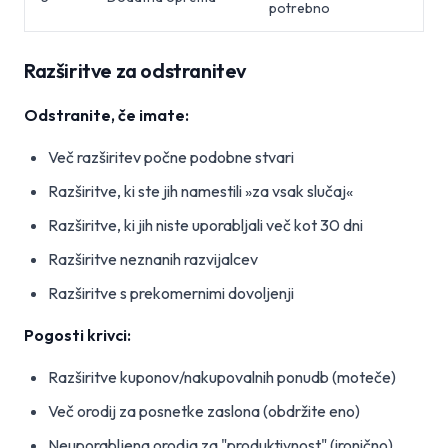
potrebno
Razširitve za odstranitev
Odstranite, če imate:
Več razširitev počne podobne stvari
Razširitve, ki ste jih namestili »za vsak slučaj«
Razširitve, ki jih niste uporabljali več kot 30 dni
Razširitve neznanih razvijalcev
Razširitve s prekomernimi dovoljenji
Pogosti krivci:
Razširitve kuponov/nakupovalnih ponudb (moteče)
Več orodij za posnetke zaslona (obdržite eno)
Neuporabljena orodja za "produktivnost" (ironično)