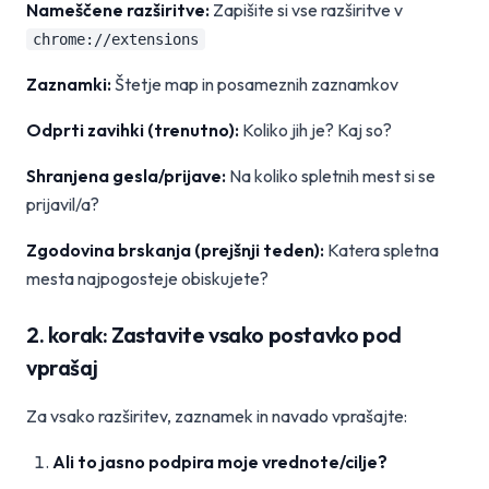
Nameščene razširitve:
Zapišite si vse razširitve v
chrome://extensions
Zaznamki:
Štetje map in posameznih zaznamkov
Odprti zavihki (trenutno):
Koliko jih je? Kaj so?
Shranjena gesla/prijave:
Na koliko spletnih mest si se
prijavil/a?
Zgodovina brskanja (prejšnji teden):
Katera spletna
mesta najpogosteje obiskujete?
2. korak: Zastavite vsako postavko pod
vprašaj
Za vsako razširitev, zaznamek in navado vprašajte:
Ali to jasno podpira moje vrednote/cilje?