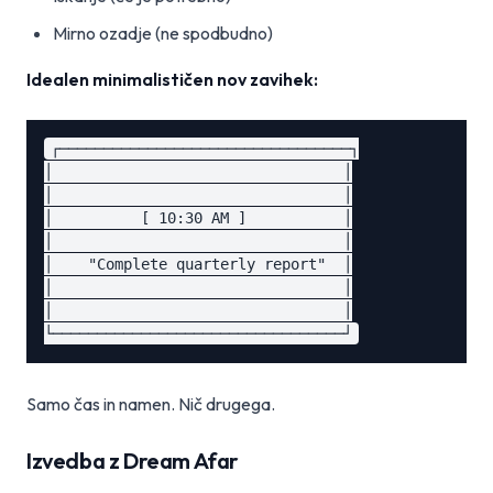
Mirno ozadje (ne spodbudno)
Idealen minimalističen nov zavihek:
┌─────────────────────────────────┐

│                                 │

│                                 │

│          [ 10:30 AM ]           │

│                                 │

│    "Complete quarterly report"  │

│                                 │

│                                 │

Samo čas in namen. Nič drugega.
Izvedba z Dream Afar