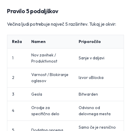
Pravilo 5 podaljškov
Večina ljudi potrebuje največ 5 razširitev. Tukaj je okvir:
Reža
Namen
Priporočilo
Nov zavihek /
1
Sanje v daljavi
Produktivnost
Varnost / Blokiranje
2
Izvor uBlocka
oglasov
3
Gesla
Bitwarden
Orodje za
Odvisno od
4
specifično delo
delovnega mesta
Samo če je resnično
5
Dodatna oprema