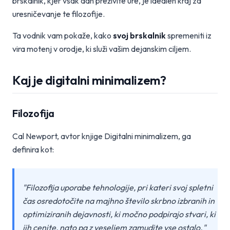
brskalnik, kjer vsak dan preživite ure, je idealen kraj za
uresničevanje te filozofije.
Ta vodnik vam pokaže, kako
svoj brskalnik
spremeniti iz
vira motenj v orodje, ki služi vašim dejanskim ciljem.
Kaj je digitalni minimalizem?
Filozofija
Cal Newport, avtor knjige Digitalni minimalizem, ga
definira kot:
"Filozofija uporabe tehnologije, pri kateri svoj spletni
čas osredotočite na majhno število skrbno izbranih in
optimiziranih dejavnosti, ki močno podpirajo stvari, ki
jih cenite, nato pa z veseljem zamudite vse ostalo."