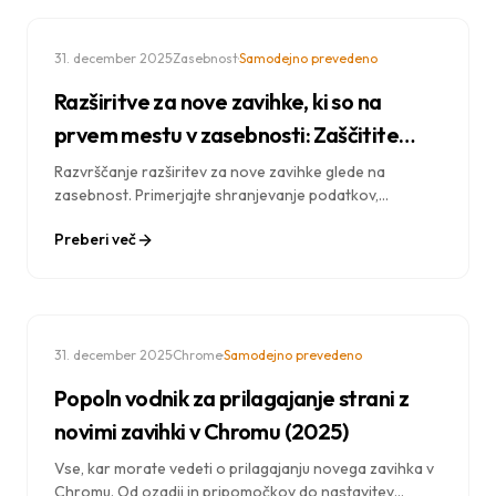
·
·
31. december 2025
Zasebnost
Samodejno prevedeno
Razširitve za nove zavihke, ki so na
prvem mestu v zasebnosti: Zaščitite
svoje podatke
Razvrščanje razširitev za nove zavihke glede na
zasebnost. Primerjajte shranjevanje podatkov,
sledenje, dovoljenja in poiščite možnosti, ki za vaš
Preberi več
brskalnik najbolj spoštujejo zasebnost.
·
·
31. december 2025
Chrome
Samodejno prevedeno
Popoln vodnik za prilagajanje strani z
novimi zavihki v Chromu (2025)
Vse, kar morate vedeti o prilagajanju novega zavihka v
Chromu. Od ozadij in pripomočkov do nastavitev