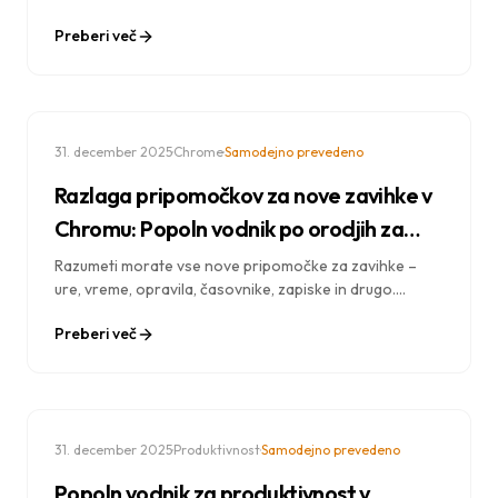
tipkovnici, tehnik varčevanja s časom in strokovnih
Preberi več
strategij za izboljšanje učinkovitosti brskanja.
·
·
31. december 2025
Chrome
Samodejno prevedeno
Razlaga pripomočkov za nove zavihke v
Chromu: Popoln vodnik po orodjih za
produktivnost
Razumeti morate vse nove pripomočke za zavihke –
ure, vreme, opravila, časovnike, zapiske in drugo.
Naučiti se je treba konfigurirati in uporabljati
Preberi več
pripomočke za največjo produktivnost.
·
·
31. december 2025
Produktivnost
Samodejno prevedeno
Popoln vodnik za produktivnost v