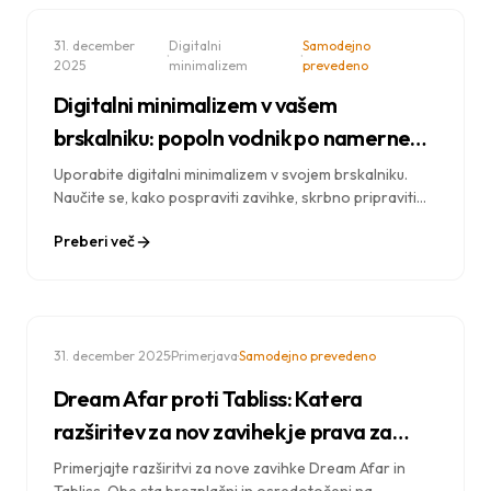
31. december
Digitalni
Samodejno
·
·
2025
minimalizem
prevedeno
Digitalni minimalizem v vašem
brskalniku: popoln vodnik po namernem
brskanju
Uporabite digitalni minimalizem v svojem brskalniku.
Naučite se, kako pospraviti zavihke, skrbno pripraviti
razširitve in ustvariti spletno izkušnjo, ki bo ustrezala
Preberi več
vašim ciljem.
·
·
31. december 2025
Primerjava
Samodejno prevedeno
Dream Afar proti Tabliss: Katera
razširitev za nov zavihek je prava za
vas?
Primerjajte razširitvi za nove zavihke Dream Afar in