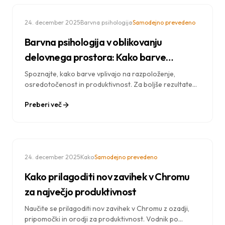
·
·
24. december 2025
Barvna psihologija
Samodejno prevedeno
Barvna psihologija v oblikovanju
delovnega prostora: Kako barve
vplivajo na vašo produktivnost
Spoznajte, kako barve vplivajo na razpoloženje,
osredotočenost in produktivnost. Za boljše rezultate
uporabite načela barvne psihologije v brskalniku,
Preberi več
namizju in digitalnem delovnem prostoru.
·
·
24. december 2025
Kako
Samodejno prevedeno
Kako prilagoditi nov zavihek v Chromu
za največjo produktivnost
Naučite se prilagoditi nov zavihek v Chromu z ozadji,
pripomočki in orodji za produktivnost. Vodnik po