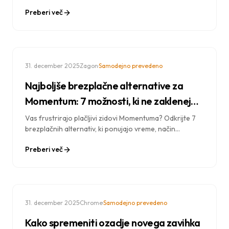
brezhiben sistem produktivnosti, ki izboljša
Preberi več
osredotočenost, spremlja naloge in navdihuje
vsakodnevno delovanje.
·
·
31. december 2025
Zagon
Samodejno prevedeno
Najboljše brezplačne alternative za
Momentum: 7 možnosti, ki ne zaklenejo
funkcij
Vas frustrirajo plačljivi zidovi Momentuma? Odkrijte 7
brezplačnih alternativ, ki ponujajo vreme, način
osredotočanja in opravila brez premium naročnin.
Preberi več
·
·
31. december 2025
Chrome
Samodejno prevedeno
Kako spremeniti ozadje novega zavihka