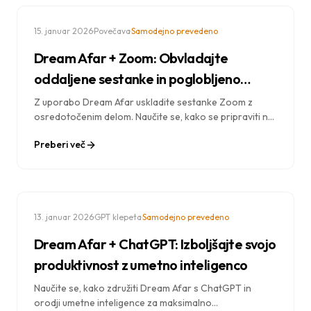
·
·
15. januar 2026
Povečava
Samodejno prevedeno
Dream Afar + Zoom: Obvladajte
oddaljene sestanke in poglobljeno
ravnovesje med delom
Z uporabo Dream Afar uskladite sestanke Zoom z
osredotočenim delom. Naučite se, kako se pripraviti na
klice, ostati produktivni med sestanki in se izogniti
Preberi več
utrujenosti od video klicev.
·
·
13. januar 2026
GPT klepeta
Samodejno prevedeno
Dream Afar + ChatGPT: Izboljšajte svojo
produktivnost z umetno inteligenco
Naučite se, kako združiti Dream Afar s ChatGPT in
orodji umetne inteligence za maksimalno