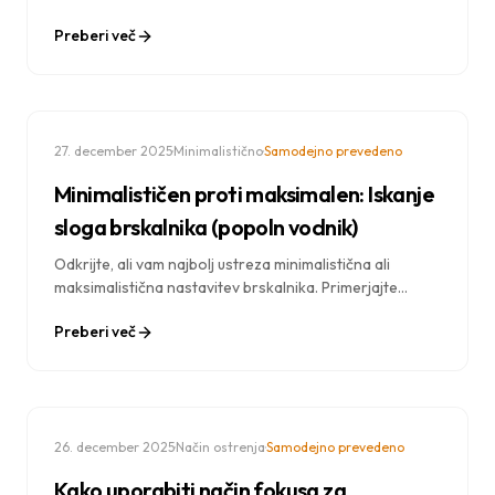
in izboljšajo osredotočenost. Raziskave podkrepljeni
Preberi več
vpogledi v okoljsko oblikovanje.
·
·
27. december 2025
Minimalistično
Samodejno prevedeno
Minimalističen proti maksimalen: Iskanje
sloga brskalnika (popoln vodnik)
Odkrijte, ali vam najbolj ustreza minimalistična ali
maksimalistična nastavitev brskalnika. Primerjajte
pristope, si oglejte primere in se naučite, kako
Preberi več
oblikovati idealno izkušnjo novega zavihka.
·
·
26. december 2025
Način ostrenja
Samodejno prevedeno
Kako uporabiti način fokusa za