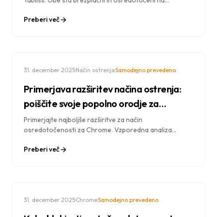
Tabliss. Obe sta brezplačni in osredotočeni na
zasebnost, vendar služita različnim potrebam.
Preberi več
Ugotovite, katera je najboljša za vas.
·
·
31. december 2025
Način ostrenja
Samodejno prevedeno
Primerjava razširitev načina ostrenja:
poiščite svoje popolno orodje za
produktivnost
Primerjajte najboljše razširitve za način
osredotočenosti za Chrome. Vzporedna analiza
funkcij, cen, zasebnosti in učinkovitosti pri blokiranju
Preberi več
motenj.
·
·
31. december 2025
Chrome
Samodejno prevedeno