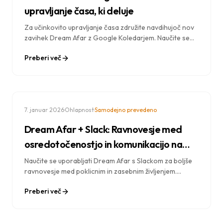
upravljanje časa, ki deluje
Za učinkovito upravljanje časa združite navdihujoč nov
zavihek Dream Afar z Google Koledarjem. Naučite se
časovnega blokiranja, razporejanja fokusa in tehnik
Preberi več
dnevnega načrtovanja.
·
·
7. januar 2026
Ohlapnost
Samodejno prevedeno
Dream Afar + Slack: Ravnovesje med
osredotočenostjo in komunikacijo na
delovnem mestu
Naučite se uporabljati Dream Afar s Slackom za boljše
ravnovesje med poklicnim in zasebnim življenjem.
Odkrijte strategije, s katerimi boste ostali povezani s
Preberi več
svojo ekipo in hkrati zaščitili poglobljen delovni čas.