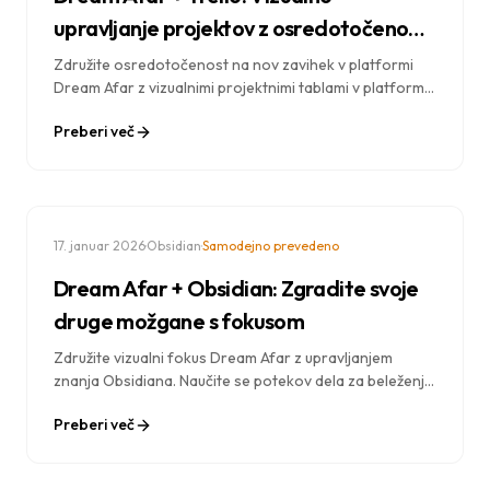
upravljanje projektov z osredotočeno
izvedbo
Združite osredotočenost na nov zavihek v platformi
Dream Afar z vizualnimi projektnimi tablami v platformi
Trello. Naučite se potekov dela za upravljanje
Preberi več
projektov, izvajanje dnevnih nalog in ohranjanje
preglednosti ekipe.
·
·
17. januar 2026
Obsidian
Samodejno prevedeno
Dream Afar + Obsidian: Zgradite svoje
druge možgane s fokusom
Združite vizualni fokus Dream Afar z upravljanjem
znanja Obsidiana. Naučite se potekov dela za beleženje,
zajemanje znanja in gradnjo drugih možganov, hkrati pa
Preberi več
ostanite produktivni.