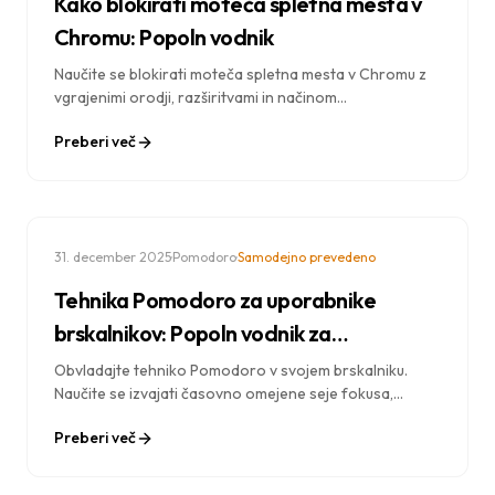
Kako blokirati moteča spletna mesta v
Chromu: Popoln vodnik
Naučite se blokirati moteča spletna mesta v Chromu z
vgrajenimi orodji, razširitvami in načinom
osredotočanja. Vodnik po korakih za odpravo
Preberi več
digitalnih motenj.
·
·
31. december 2025
Pomodoro
Samodejno prevedeno
Tehnika Pomodoro za uporabnike
brskalnikov: Popoln vodnik za
implementacijo
Obvladajte tehniko Pomodoro v svojem brskalniku.
Naučite se izvajati časovno omejene seje fokusa,
integrirati blokiranje spletnih mest in povečati svojo
Preberi več
produktivnost.