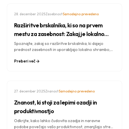
·
·
28. december 2025
Zasebnost
Samodejno prevedeno
Razširitve brskalnika, ki so na prvem
mestu za zasebnost: Zakaj je lokalno
shranjevanje pomembno
Spoznajte, zakaj so razširitve brskalnika, ki dajejo
prednost zasebnosti in uporabljajo lokalno shrambo,
varnejše in bolj zaščitene. Razumite razliko med
Preberi več
shranjevanjem podatkov v oblaku in lokalnim
shranjevanjem podatkov.
·
·
27. december 2025
Znanost
Samodejno prevedeno
Znanost, ki stoji za lepimi ozadji in
produktivnostjo
Odkrijte, kako lahko čudovita ozadja in naravne
podobe povečajo vašo produktivnost, zmanjšajo stres