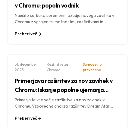
v Chromu: popoln vodnik
Naučite se, kako spremeniti ozadje novega zavihka v
Chromu z vgrajenimi možnostmi, razširitvami in
fotografijami po meri. Navodila po korakih za vsako
Preberi več
metodo.
31. december
Razširitve za
Samodejno
·
·
2025
Chrome
prevedeno
Primerjava razširitev za nov zavihek v
Chromu: Iskanje popolne ujemanja
(2025)
Primerjajte vse večje razširitve za nov zavihek v
Chromu. Vzporedna analiza razširitev Dream Afar,
Momentum, Tabliss in drugih – poiščite popoln nov
Preberi več
zavihek za svoje potrebe.