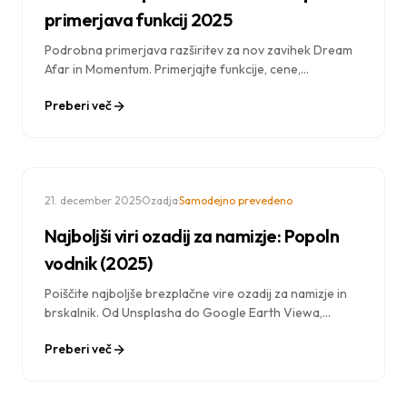
primerjava funkcij 2025
Podrobna primerjava razširitev za nov zavihek Dream
Afar in Momentum. Primerjajte funkcije, cene,
zasebnost in zmogljivost, da najdete najboljšo
Preberi več
razširitev za nov zavihek v Chromu zase.
·
·
21. december 2025
Ozadja
Samodejno prevedeno
Najboljši viri ozadij za namizje: Popoln
vodnik (2025)
Poiščite najboljše brezplačne vire ozadij za namizje in
brskalnik. Od Unsplasha do Google Earth Viewa,
odkrijte, kje dobiti osupljiva visokokakovostna ozadja.
Preberi več