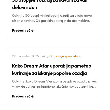
delovni dan
Odkrijte 50 osupljivih kategorij ozadij za svojo novo
stran z zavihki. Od gorskih pokrajin do abstraktne
umetnosti, poiščite popolne podobe, ki bodo navdihnile
Preberi več
vaše delo.
·
·
29. december 2025
Funkcija
Samodejno prevedeno
Kako Dream Afar uporablja pametno
kuriranje za iskanje popolne ozadja
Odkrijte, kako Dream Afar izbira osupljiva ozadja iz več
virov, da ustvari prilagojeno izkušnjo novega zavihka.
Spoznajte naš postopek izbire ozadij.
Preberi več