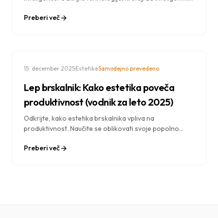
izborom slik Dream Afar, in kako zagotavlja prilagojena,
Preberi več
čudovita ozadja.
·
·
15. december 2025
Estetika
Samodejno prevedeno
Lep brskalnik: Kako estetika poveča
produktivnost (vodnik za leto 2025)
Odkrijte, kako estetika brskalnika vpliva na
produktivnost. Naučite se oblikovati svoje popolno
delovno mesto z ozadji, barvami in vizualnimi elementi,
Preberi več
ki izboljšajo osredotočenost in motivacijo.