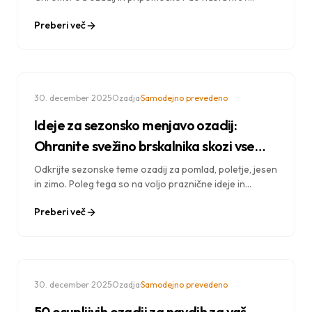
zasebnosti in bližnjic za produktivnost – celoten vodnik.
Preberi več
·
·
30. december 2025
Ozadja
Samodejno prevedeno
Ideje za sezonsko menjavo ozadij:
Ohranite svežino brskalnika skozi vse
leto
Odkrijte sezonske teme ozadij za pomlad, poletje, jesen
in zimo. Poleg tega so na voljo praznične ideje in
strategije rotacije, s katerimi bo vaš brskalnik
Preberi več
navdihujoč skozi vse leto.
·
·
30. december 2025
Ozadja
Samodejno prevedeno
50 osupljivih ozadij za navdih za vaš