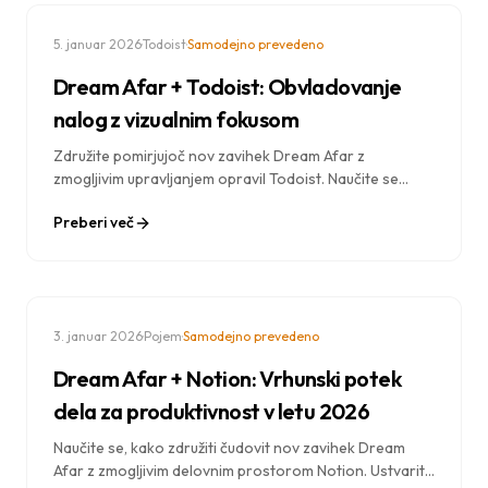
·
·
5. januar 2026
Todoist
Samodejno prevedeno
Dream Afar + Todoist: Obvladovanje
nalog z vizualnim fokusom
Združite pomirjujoč nov zavihek Dream Afar z
zmogljivim upravljanjem opravil Todoist. Naučite se
preizkušenih delovnih procesov za zajemanje opravil,
Preberi več
osredotočenost in vsakodnevno opravljanje več dela.
·
·
3. januar 2026
Pojem
Samodejno prevedeno
Dream Afar + Notion: Vrhunski potek
dela za produktivnost v letu 2026
Naučite se, kako združiti čudovit nov zavihek Dream
Afar z zmogljivim delovnim prostorom Notion. Ustvarite