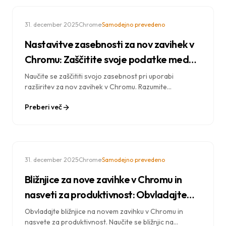
·
·
31. december 2025
Chrome
Samodejno prevedeno
Nastavitve zasebnosti za nov zavihek v
Chromu: Zaščitite svoje podatke med
prilagajanjem
Naučite se zaščititi svojo zasebnost pri uporabi
razširitev za nov zavihek v Chromu. Razumite
shranjevanje podatkov, dovoljenja in izberite možnosti,
Preberi več
ki spoštujejo zasebnost.
·
·
31. december 2025
Chrome
Samodejno prevedeno
Bližnjice za nove zavihke v Chromu in
nasveti za produktivnost: Obvladajte
svoj brskalnik
Obvladajte bližnjice na novem zavihku v Chromu in
nasvete za produktivnost. Naučite se bližnjic na