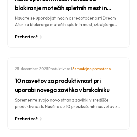
blokiranje motečih spletnih mest in
povečanje produktivnosti
Naučite se uporabljati način osredotočenosti Dream
Afar za blokiranje motečih spletnih mest, izboljšanje
koncentracije in opravljanje več dela. Vadnica po
Preberi več
korakih z najboljšimi praksami.
·
·
25. december 2025
Produktivnost
Samodejno prevedeno
10 nasvetov za produktivnost pri
uporabi novega zavihka v brskalniku
Spremenite svojo novo stran z zavihki v središče
produktivnosti. Naučite se 10 preizkušenih nasvetov za
izboljšanje osredotočenosti, upravljanje nalog in kar
Preberi več
najboljši izkoristek vsakega zavihka brskalnika, ki ga
odprete.