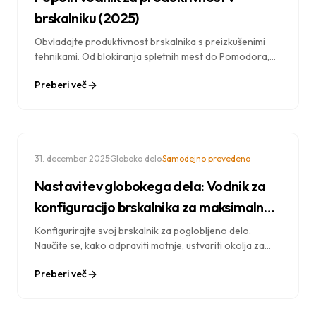
brskalniku (2025)
Obvladajte produktivnost brskalnika s preizkušenimi
tehnikami. Od blokiranja spletnih mest do Pomodora,
nastavitev poglobljenega dela do digitalnega
Preberi več
minimalizma – vse, kar potrebujete za boljšo
osredotočenost.
·
·
31. december 2025
Globoko delo
Samodejno prevedeno
Nastavitev globokega dela: Vodnik za
konfiguracijo brskalnika za maksimalno
osredotočenost
Konfigurirajte svoj brskalnik za poglobljeno delo.
Naučite se, kako odpraviti motnje, ustvariti okolja za
osredotočenost in doseči stanje pretoka pri svojem
Preberi več
vsakodnevnem delu.