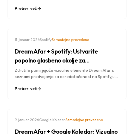
produktivnost. Odkrijte delovne tokove za pisanje,
Preberi več
kodiranje, raziskovanje in ustvarjalno delo s pomočjo
umetne inteligence.
·
·
11. januar 2026
Spotify
Samodejno prevedeno
Dream Afar + Spotify: Ustvarite
popolno glasbeno okolje za
osredotočenost
Združite pomirjujoče vizualne elemente Dream Afar s
seznami predvajanja za osredotočenost na Spotifyju.
Naučite se ustvariti poglobljeno delovno okolje s pravo
Preberi več
glasbo, ozadji in blokiranjem motenj.
·
·
9. januar 2026
Google Koledar
Samodejno prevedeno
Dream Afar + Google Koledar: Vizualno