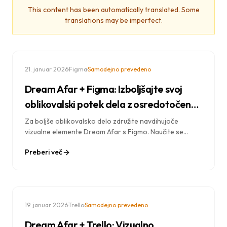
This content has been automatically translated. Some
translations may be imperfect.
·
·
21. januar 2026
Figma
Samodejno prevedeno
Dream Afar + Figma: Izboljšajte svoj
oblikovalski potek dela z osredotočeno
ustvarjalnostjo
Za boljše oblikovalsko delo združite navdihujoče
vizualne elemente Dream Afar s Figmo. Naučite se
delovnih procesov za ustvarjalno osredotočenost,
Preberi več
oblikovalski navdih in produktivne oblikovalske seje.
·
·
19. januar 2026
Trello
Samodejno prevedeno
Dream Afar + Trello: Vizualno