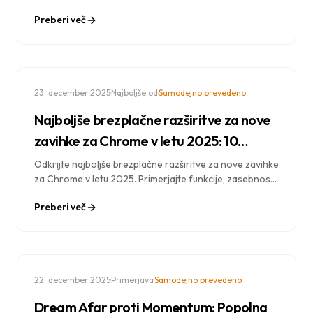
korakih za ustvarjanje popolne izkušnje z novim
Preberi več
zavihkom.
·
·
23. december 2025
Najboljše od
Samodejno prevedeno
Najboljše brezplačne razširitve za nove
zavihke za Chrome v letu 2025: 10
najboljših izbir
Odkrijte najboljše brezplačne razširitve za nove zavihke
za Chrome v letu 2025. Primerjajte funkcije, zasebnost
in možnosti prilagajanja, da najdete popolno
Preberi več
zamenjavo za nov zavihek.
·
·
22. december 2025
Primerjava
Samodejno prevedeno
Dream Afar proti Momentum: Popolna