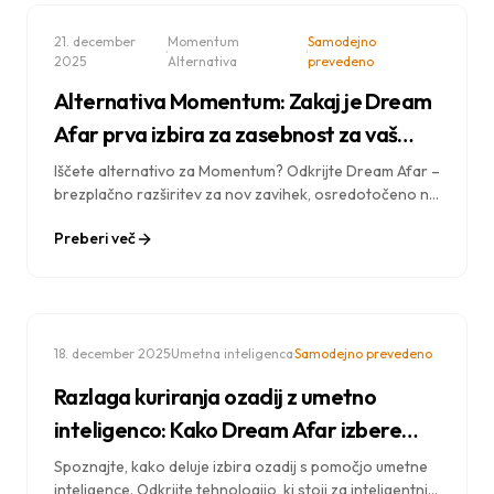
21. december
Momentum
Samodejno
·
·
2025
Alternativa
prevedeno
Alternativa Momentum: Zakaj je Dream
Afar prva izbira za zasebnost za vaš
novi zavihek
Iščete alternativo za Momentum? Odkrijte Dream Afar –
brezplačno razširitev za nov zavihek, osredotočeno na
zasebnost, z osupljivimi ozadji, prilagodljivimi
Preberi več
pripomočki in ničelnim zbiranjem podatkov. Račun ni
potreben.
·
·
18. december 2025
Umetna inteligenca
Samodejno prevedeno
Razlaga kuriranja ozadij z umetno
inteligenco: Kako Dream Afar izbere
vaše popolno ozadje
Spoznajte, kako deluje izbira ozadij s pomočjo umetne
inteligence. Odkrijte tehnologijo, ki stoji za inteligentnim