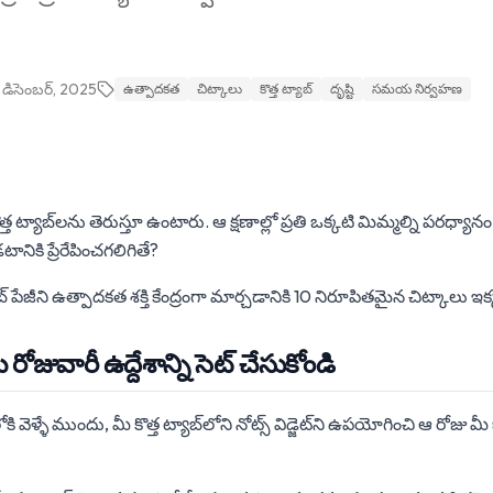
 డిసెంబర్, 2025
ఉత్పాదకత
చిట్కాలు
కొత్త ట్యాబ్
దృష్టి
సమయ నిర్వహణ
 ట్యాబ్‌లను తెరుస్తూ ఉంటారు. ఆ క్షణాల్లో ప్రతి ఒక్కటి మిమ్మల్ని పరధ్యా
ికి ప్రేరేపించగలిగితే?
యాబ్ పేజీని ఉత్పాదకత శక్తి కేంద్రంగా మార్చడానికి 10 నిరూపితమైన చిట్కాలు 
రోజువారీ ఉద్దేశాన్ని సెట్ చేసుకోండి
వెళ్ళే ముందు, మీ కొత్త ట్యాబ్‌లోని నోట్స్ విడ్జెట్‌ని ఉపయోగించి ఆ రోజు మీ