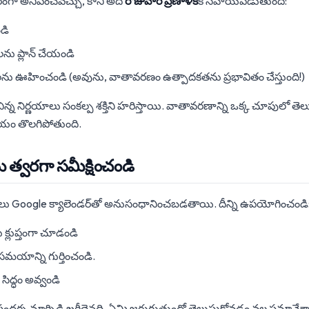
ంగా అనిపించవచ్చు, కానీ అది
రోజువారీ ప్రణాళిక
కి సహాయపడుతుంది:
డి
ను ప్లాన్ చేయండి
వాలను ఊహించండి (అవును, వాతావరణం ఉత్పాదకతను ప్రభావితం చేస్తుంది!)
 చిన్న నిర్ణయాలు సంకల్ప శక్తిని హరిస్తాయి. వాతావరణాన్ని ఒక్క చూపులో తె
యం తొలగిపోతుంది.
ను త్వరగా సమీక్షించండి
‌టెన్షన్‌లు Google క్యాలెండర్‌తో అనుసంధానించబడతాయి. దీన్ని ఉపయోగించండి
్లుప్తంగా చూడండి
సమయాన్ని గుర్తించండి.
ిద్ధం అవ్వండి
 సందర్భ మార్పిడి ఖరీదైనది. ఏమి జరుగుతుందో తెలుసుకోవడం వల్ల సమావేశాల 