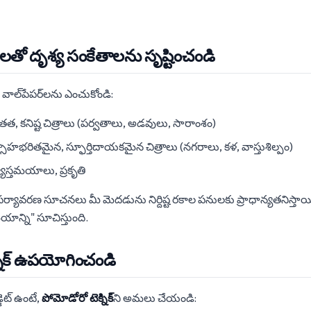
్‌లతో దృశ్య సంకేతాలను సృష్టించండి
 వాల్‌పేపర్‌లను ఎంచుకోండి:
ాంతత, కనిష్ట చిత్రాలు (పర్వతాలు, అడవులు, సారాంశం)
్సాహభరితమైన, స్ఫూర్తిదాయకమైన చిత్రాలు (నగరాలు, కళ, వాస్తుశిల్పం)
్యాస్తమయాలు, ప్రకృతి
 పర్యావరణ సూచనలు మీ మెదడును నిర్దిష్ట రకాల పనులకు ప్రాధాన్యతనిస్తాయి
ాన్ని" సూచిస్తుంది.
్నిక్ ఉపయోగించండి
్జెట్ ఉంటే,
పోమోడోరో టెక్నిక్
ని అమలు చేయండి: