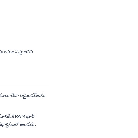
 విరామం వస్తుందని
ులు లేదా రిమైండర్‌లను
్ల మానసిక RAM ఖాళీ
పరధ్యానంలో ఉండరు.