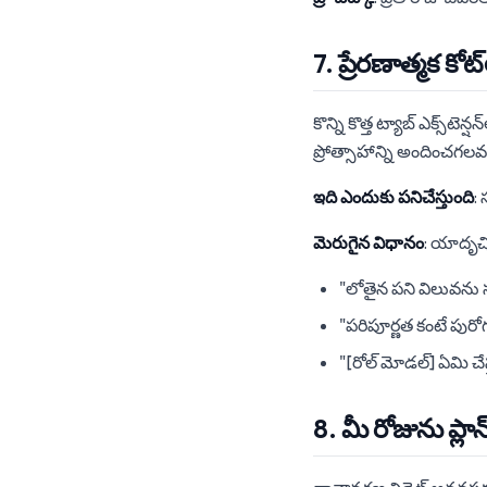
7. ప్రేరణాత్మక కోట
కొన్ని కొత్త ట్యాబ్ ఎక్స్‌టెన్షన
ప్రోత్సాహాన్ని అందించగలవ
ఇది ఎందుకు పనిచేస్తుంది
:
మెరుగైన విధానం
: యాదృచ్ఛ
"లోతైన పని విలువను సృష
"పరిపూర్ణత కంటే పురో
"[రోల్ మోడల్] ఏమి చేస
8. మీ రోజును ప్ల