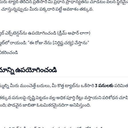
 మీరు ట్యాబ్ తెరిచిన ప్రతిసారీ మీ ప్రధాన ప్రాధాన్యతను చూడటం వలన స్థి
పు చూస్తున్నప్పుడు మీరు పక్కదారి పట్టే అవకాశం తక్కువ.
 ట్యాబ్ ఎక్స్‌టెన్షన్‌ను ఉపయోగించండి (డ్రీమ్ అఫార్ లాగా)
మాట్‌లో రాయండి: "ఈ రోజు నేను [నిర్దిష్ట చర్య] చేస్తాను"
వీకరించండి
యమాన్ని ఉపయోగించండి
్ని మీరు ముంచెత్తే బదులు, మీ కొత్త ట్యాబ్‌ను ఒకేసారి
3 పనులకు
పరిమిత
తక్కువ పనులపై దృష్టి పెట్టడం వల్ల అధిక పూర్తి రేట్లు వస్తాయని పరిశోధన చూపి
ుంది; పొడవైన జాబితా ఓటమికరమైనదిగా అనిపిస్తుంది.