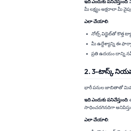
ఇది ఎందుకు పనిచేస్తుంది
:
మీ లక్ష్యం అక్షరాలా మీ వై
ఎలా చేయాలి
:
నోట్స్ విడ్జెట్‌తో కొత్త
మీ ఉద్దేశ్యాన్ని ఈ ఫార్
ప్రతి ఉదయం దాన్ని న
2. 3-టాస్క్ ని
భారీ పనుల జాబితాతో మిమ్మల
ఇది ఎందుకు పనిచేస్తుంది
: 
సాధించదగినదిగా అనిపిస్త
ఎలా చేయాలి
: