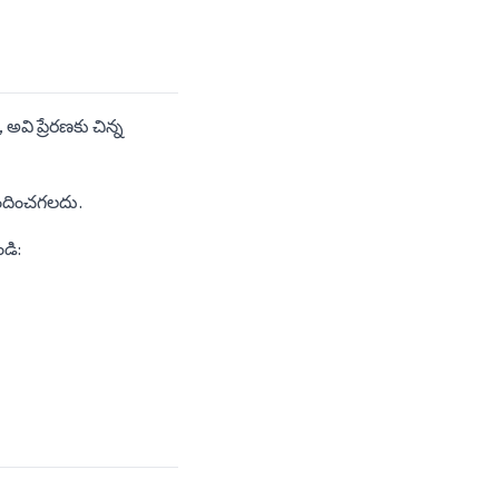
, అవి ప్రేరణకు చిన్న
పొందించగలదు.
డి: