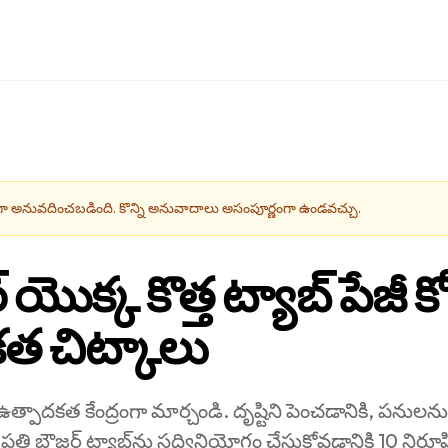
 అనువదించబడింది. కొన్ని అనువాదాలు అసంపూర్ణంగా ఉండవచ్చు.
్ యొక్క కొత్త ట్యాబ్ పేజీ 
త చిట్కాలు
ని ఉత్పాదకత కేంద్రంగా మార్చండి. దృష్టిని పెంచడానికి, పనులన
్రతి బ్రౌజర్ ట్యాబ్‌ను సద్వినియోగం చేసుకోవడానికి 10 ని