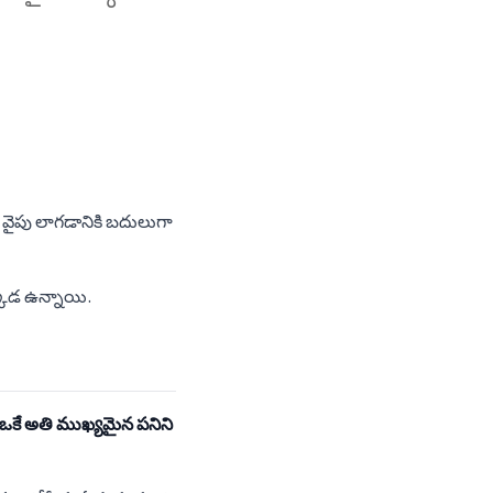
నం వైపు లాగడానికి బదులుగా
ఇక్కడ ఉన్నాయి.
ఒకే అతి ముఖ్యమైన పనిని