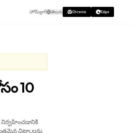
హోమ్
బ్లాగ్
తెలుగు
Chrome
Edge
కోసం 10
ు నిర్వహించడానికి
రూపితమైన చిట్కాలను