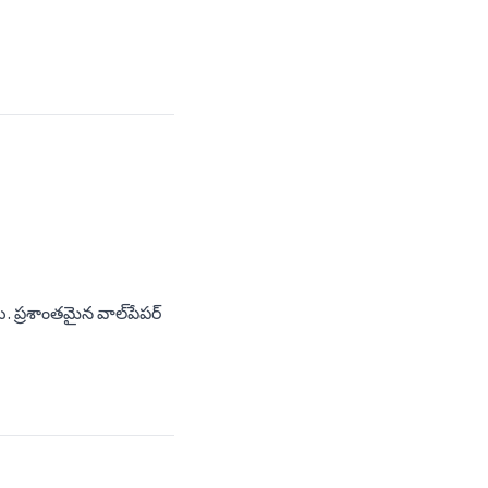
. ప్రశాంతమైన వాల్‌పేపర్