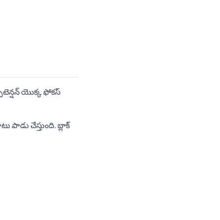
స్‌టెన్షన్ యొక్క ఫోకస్
 పాడు చేస్తుంది. బ్లాక్