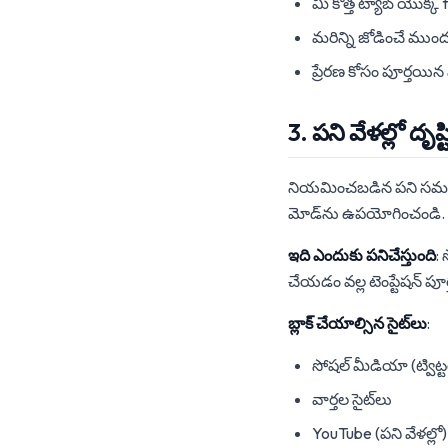
మీ కొత్త ట్యాబ్ యొక్క
మరిన్ని జోడించే ముంద
ప్రేరణ కోసం పూర్తయిన
3. పని వేళల్లో దృష
నియమించబడిన పని సమ
మోడ్‌ను ఉపయోగించండి.
ఇది ఎందుకు పనిచేస్తుంది
:
చేయడం వల్ల టెంప్టేషన్ పూర
బ్లాక్ చేయాల్సిన సైట్‌లు
:
సోషల్ మీడియా (ట్విట్టర్, 
వార్తల సైట్‌లు
YouTube (పని వేళల్లో)