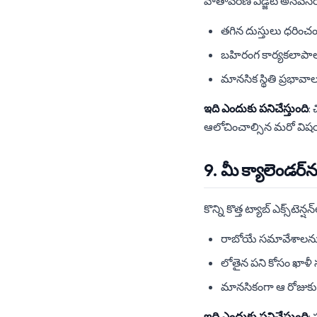
వాతావరణ విడ్జెట్ అనవసర
తగిన దుస్తులు ధరించం
బహిరంగ కార్యకలాపాల
మానసిక స్థితి ప్రభా
ఇది ఎందుకు పనిచేస్తుంది
:
ఆలోచించాల్సిన మరో విష
9. మీ క్యాలెండర్‌
కొన్ని కొత్త ట్యాబ్ ఎక్స్
రాబోయే సమావేశాలను క
లోతైన పని కోసం ఖాళీ 
మానసికంగా ఆ రోజుకు స
ఇది ఎందుకు పనిచేస్తుంది
: