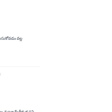
లుసుకోవడం వల్ల
:
చుట్టూ కేంద్రీకృత పని