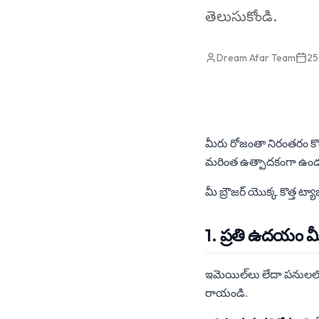
తెలుసుకోండి.
Dream Afar Team
25
మీరు రోజంతా నిరంతరం కొత్త
మరింత ఉత్పాదకంగా ఉండటాన
మీ బ్రౌజర్ యొక్క కొత్త ట్
1. ప్రతి ఉదయం మీ 
ఇమెయిల్‌లు లేదా పనులలోకి 
రాయండి.