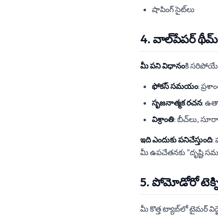
షాపింగ్ సైట్‌లు
4. వాల్‌పేపర్ థీమ
మీ పని విధానం
కి సరిపోయే
ఫోకస్ సమయం
: ప్రశ
సృజనాత్మక రచన
: ఉత
విశ్రాంతి
: బీచ్‌లు, సూర
ఇది ఎందుకు పనిచేస్తుంది
:
మీ ఉపచేతనకు "దృష్టి సమయ
5. పోమోడోరో టెక
మీ కొత్త ట్యాబ్‌లో టైమర్ విడ