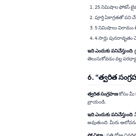
25 నిమిషాల ఫోకస్ టై
పూర్తి ఏకాగ్రతతో పని
5 నిమిషాలు విరామం త
4 సార్లు పునరావృతం 
ఇది ఎందుకు పనిచేస్తుంది
:
తెలుసుకోవడం వల్ల పరధ్
6. "త్వరిత సంగ
త్వరిత సంగ్రహణ
కోసం మీ 
వ్రాయండి.
ఇది ఎందుకు పనిచేస్తుంది
:
అవుతుంది. మీరు ఆలోచనను
ప్రో చిట్కా
: ప్రతి రోజు చివ