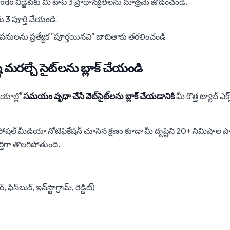
 todo విడ్జెట్‌కు మీ టాప్ 3 ప్రాధాన్యతలను మాత్రమే జోడించండి.
ు 3 పూర్తి చేయండి.
 పనులను ప్రత్యేక "పూర్తయినవి" జాబితాకు తరలించండి.
్టి మరల్చే సైట్‌లను బ్లాక్ చేయండి
యాల్లో
సమయం వృధా చేసే వెబ్‌సైట్‌లను బ్లాక్ చేయడానికి
మీ కొత్త ట్యాబ్ ఎక్
 సోషల్ మీడియా నోటిఫికేషన్ చూసిన క్షణం కూడా మీ దృష్టిని 20+ నిమిషాల పాటు
్తిగా తొలగిపోతుంది.
ఫేస్‌బుక్, ఇన్‌స్టాగ్రామ్, రెడ్డిట్)