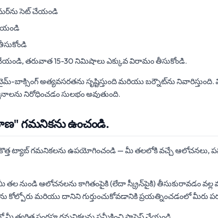
మర్‌ను సెట్ చేయండి
 చేయండి
ీసుకోండి
చేయండి, తరువాత 15-30 నిమిషాలు ఎక్కువ విరామం తీసుకోండి.
 టైమ్-బాక్సింగ్ అత్యవసరతను సృష్టిస్తుంది మరియు బర్నౌట్‌ను నివారిస్తుంది.
యానాలను నిరోధించడం సులభం అవుతుంది.
్రహణ" గమనికను ఉంచండి.
కొత్త ట్యాబ్ గమనికలను ఉపయోగించండి — మీ తలలోకి వచ్చే ఆలోచనలు, పన
 మీ తల నుండి ఆలోచనలను కాగితంపైకి (లేదా స్క్రీన్‌పైకి) తీసుకురావడం వల
 కోల్పోరు మరియు దానిని గుర్తుంచుకోవడానికి ప్రయత్నించడంలో మీరు 
రిలో మీ త్వరిత సంగ్రహ గమనికలను సమీక్షించి ప్రాసెస్ చేయండి.