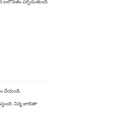
రమైన బలోపేతం ఏర్పడుతుంది.
ం చేయండి.
స్తుంది. చిన్న జాబితా