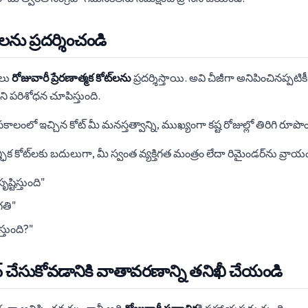
్‌లను ప్రదర్శించండి
్‌లు
రోజువారీ ప్రేరణాత్మక కోట్‌లను
ప్రదర్శిస్తాయి. అవి చీజీగా అనిపించినప్పటికీ
ని పరిశోధన చూపిస్తుంది.
 సకాలంలో ఇచ్చిన కోట్ మీ మనస్తత్వాన్ని, ముఖ్యంగా కష్ట రోజుల్లో తిరిగి రూ
ిక కోట్‌లకు బదులుగా, మీ స్వంత వ్యక్తిగత మంత్రం లేదా రిమైండర్‌ను వ్రాయం
్టిస్తుంది"
గతి"
్తుంది?"
ాన్ చేసుకోవడానికి వాతావరణాన్ని తనిఖీ చేయండి