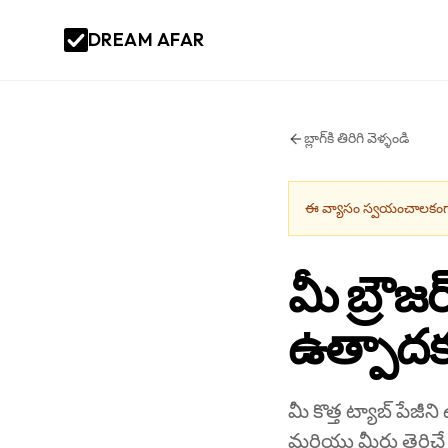
DREAM AFAR
బ్లాగ్‌కి తిరిగి వెళ్ళండి
ఈ వ్యాసం స్వయంచాలకంగా
మీ బ్రౌజర
ఉత్పాదక
మీ కొత్త ట్యాబ్ పేజీ
మరియు మీరు తెరిచే ప