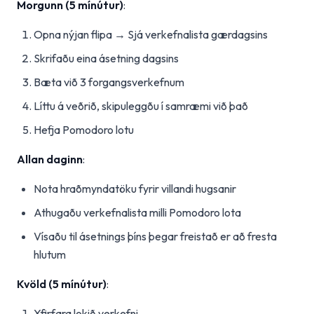
Morgunn (5 mínútur)
:
Opna nýjan flipa → Sjá verkefnalista gærdagsins
Skrifaðu eina ásetning dagsins
Bæta við 3 forgangsverkefnum
Líttu á veðrið, skipuleggðu í samræmi við það
Hefja Pomodoro lotu
Allan daginn
:
Nota hraðmyndatöku fyrir villandi hugsanir
Athugaðu verkefnalista milli Pomodoro lota
Vísaðu til ásetnings þíns þegar freistað er að fresta
hlutum
Kvöld (5 mínútur)
:
Yfirfara lokið verkefni