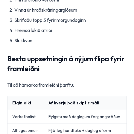
Vinna úr hraðskráningarglósum
Skrifaðu topp 3 fyrir morgundaginn
Hreinsa lokið atriði
Slökkvun
Besta uppsetningin á nýjum flipa fyrir
framleiðni
Til að hámarka framleiðni þarftu:
Eiginleiki
Af hverju það skiptir máli
Verkefnalisti
Fylgstu með daglegum forgangsröðun
Athugasemdir
Fljótleg handtaka + dagleg áform