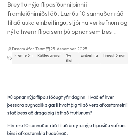
Breyttu nýja flipasíðunni þinni í
framleiðnimiðstöð. Lærðu 10 sannaðar ráð
til að auka einbeitingu, stjórna verkefnum og
nýta hvern flipa sem þú opnar sem best.
Dream Afar Team
25. desember 2025
Framleiðni
Ráðleggingar
Nýr
Einbeiting
Tímastjórnun
flipi
Þú opnar nýja flipa stöðugt yfir daginn. Hvað ef hver
þessara augnablika gæti hvatt þig til að vera afkastameiri í
stað þess að draga þig í átt að truflunum?
Hér eru 10 sannaðar ráð til að breyta nýju flipasíðu vafrans
þíns í afkastamikla hugbúnað.