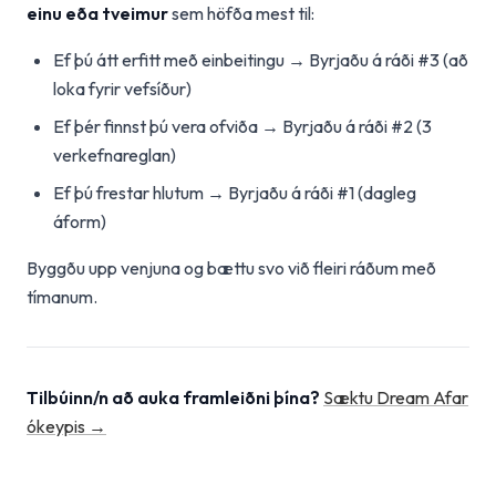
einu eða tveimur
sem höfða mest til:
Ef þú átt erfitt með einbeitingu → Byrjaðu á ráði #3 (að
loka fyrir vefsíður)
Ef þér finnst þú vera ofviða → Byrjaðu á ráði #2 (3
verkefnareglan)
Ef þú frestar hlutum → Byrjaðu á ráði #1 (dagleg
áform)
Byggðu upp venjuna og bættu svo við fleiri ráðum með
tímanum.
Tilbúinn/n að auka framleiðni þína?
Sæktu Dream Afar
ókeypis →