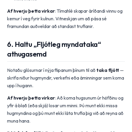
Af hverju þetta virkar
: Tímahlé skapar áríðandi vinnu og
kemur í veg fyrir kulnun. Vitneskjan um að pása sé
framundan auðveldar að standast truflanir.
6. Haltu „Fljótleg myndataka“
athugasemd
Notaðu glósurnar í nýja flipanum þínum til að
taka fljótt
—
skrifa niður hugmyndir, verkefni eða áminningar sem koma
upp í hugann.
Af hverju þetta virkar
: Að koma hugsunum úr höfðinu og
yfir á blað (eða skjá) losar um minni. Þú munt ekki missa
hugmyndina og þú munt ekki láta trufla þig við að reyna að
muna hana.