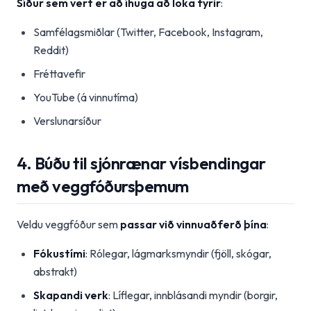
Síður sem vert er að íhuga að loka fyrir
:
Samfélagsmiðlar (Twitter, Facebook, Instagram,
Reddit)
Fréttavefir
YouTube (á vinnutíma)
Verslunarsíður
4. Búðu til sjónrænar vísbendingar
með veggfóðursþemum
Veldu veggfóður sem
passar við vinnuaðferð þína
:
Fókustími
: Rólegar, lágmarksmyndir (fjöll, skógar,
abstrakt)
Skapandi verk
: Líflegar, innblásandi myndir (borgir,