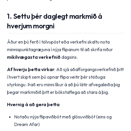
1. Settu þér daglegt markmið á
hverjum morgni
Áður en þú ferð í tölvupóst eða verkefni skaltu nota
minnispunktagræjuna í nýja flipanum til að skrifa niður
mikilvægasta verkefnið
dagsins.
Af hverju þetta virkar
: Að sjá aðalforgangsverkefnið þitt
í hvert skipti sem þú opnar flipa veitir þér stöðuga
styrkingu. Það eru minni líkur á að þú látir afvegaleiða þig
þegar markmiðið þitt er bókstaflega að stara á þig.
Hvernig á að gera þetta
:
Notaðu nýja flipaviðbót með glósuviðbót (eins og
Dream Afar)