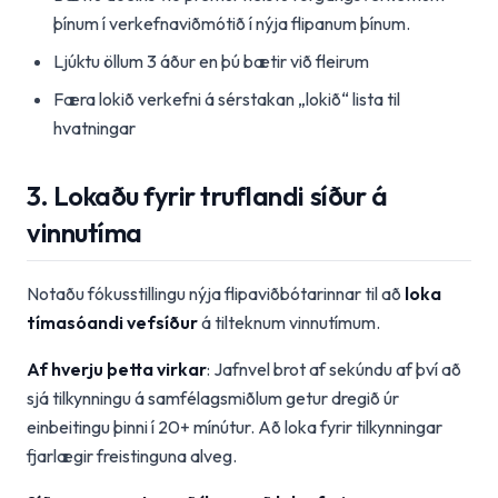
þínum í verkefnaviðmótið í nýja flipanum þínum.
Ljúktu öllum 3 áður en þú bætir við fleirum
Færa lokið verkefni á sérstakan „lokið“ lista til
hvatningar
3. Lokaðu fyrir truflandi síður á
vinnutíma
Notaðu fókusstillingu nýja flipaviðbótarinnar til að
loka
tímasóandi vefsíður
á tilteknum vinnutímum.
Af hverju þetta virkar
: Jafnvel brot af sekúndu af því að
sjá tilkynningu á samfélagsmiðlum getur dregið úr
einbeitingu þinni í 20+ mínútur. Að loka fyrir tilkynningar
fjarlægir freistinguna alveg.