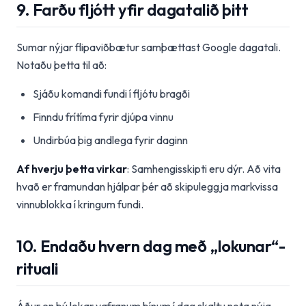
9. Farðu fljótt yfir dagatalið þitt
Sumar nýjar flipaviðbætur samþættast Google dagatali.
Notaðu þetta til að:
Sjáðu komandi fundi í fljótu bragði
Finndu frítíma fyrir djúpa vinnu
Undirbúa þig andlega fyrir daginn
Af hverju þetta virkar
: Samhengisskipti eru dýr. Að vita
hvað er framundan hjálpar þér að skipuleggja markvissa
vinnublokka í kringum fundi.
10. Endaðu hvern dag með „lokunar“-
rituali