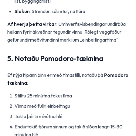
list, byggingarlist)
Slökun
: Strendur, sólsetur, náttúra
Af hverju þetta virkar
: Umhverfisvísbendingar undirbúa
heilann fyrir ákveðnar tegundir vinnu. Rólegt veggfóður
gefur undirmeðvitundinni merki um „einbeitingartíma“.
5. Notaðu Pomodoro-tæknina
Ef nýja flipann þinn er með tímastilli, notaðu þá
Pomodoro
tæknina
:
Stilltu 25 mínútna fókustíma
Vinna með fullri einbeitingu
Taktu þér 5 mínútna hlé
Endurtakið fjórum sinnum og takið síðan lengri 15-30
mínútna hlé