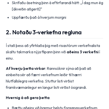
Skrifaðu ásetning þinn á eftirfarandi hátt: „Í dag mun ég
[ákveðin aðgerð]“
Uppfærðu það á hverjum morgni
2. Notaðu 3-verkefna regluna
Í stað þess að yfirhlaða þig með risastórum verkefnalista
skaltu takmarka nýja flipann þinn við
aðeins 3 verkefni
í
einu.
Af hverju þetta virkar
: Rannsóknir sýna að það að
einbeita sér að færri verkefnum leiðir til hærri
hlutfallslegra verkefna. Stuttur listi virðist
framkvæmanlegur en langur listi virðist ósigrandi.
Hvernig á að gera þetta
:
Bættu aðeins við þremur helstu forgangsverkefnum