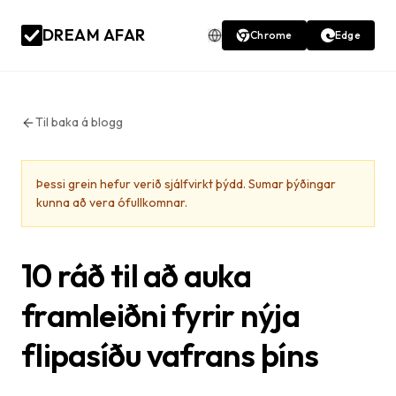
DREAM AFAR
Chrome
Edge
Til baka á blogg
Þessi grein hefur verið sjálfvirkt þýdd. Sumar þýðingar
kunna að vera ófullkomnar.
10 ráð til að auka
framleiðni fyrir nýja
flipasíðu vafrans þíns