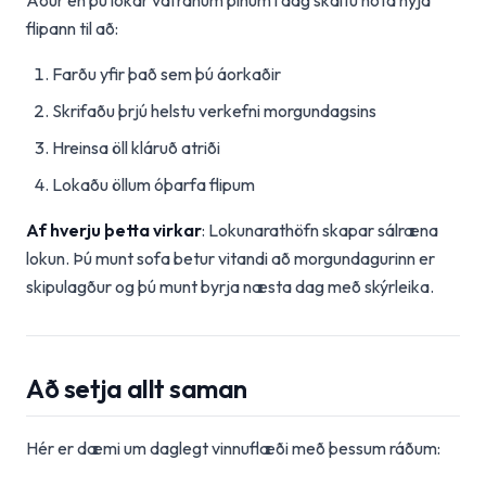
Áður en þú lokar vafranum þínum í dag skaltu nota nýja
flipann til að:
Farðu yfir það sem þú áorkaðir
Skrifaðu þrjú helstu verkefni morgundagsins
Hreinsa öll kláruð atriði
Lokaðu öllum óþarfa flipum
Af hverju þetta virkar
: Lokunarathöfn skapar sálræna
lokun. Þú munt sofa betur vitandi að morgundagurinn er
skipulagður og þú munt byrja næsta dag með skýrleika.
Að setja allt saman
Hér er dæmi um daglegt vinnuflæði með þessum ráðum: