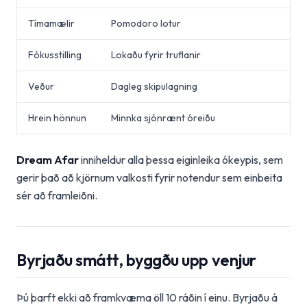
Tímamælir
Pomodoro lotur
Fókusstilling
Lokaðu fyrir truflanir
Veður
Dagleg skipulagning
Hrein hönnun
Minnka sjónrænt óreiðu
Dream Afar
inniheldur alla þessa eiginleika ókeypis, sem
gerir það að kjörnum valkosti fyrir notendur sem einbeita
sér að framleiðni.
Byrjaðu smátt, byggðu upp venjur
Þú þarft ekki að framkvæma öll 10 ráðin í einu. Byrjaðu á