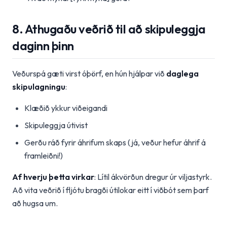
8. Athugaðu veðrið til að skipuleggja
daginn þinn
Veðurspá gæti virst óþörf, en hún hjálpar við
daglega
skipulagningu
:
Klæðið ykkur viðeigandi
Skipuleggja útivist
Gerðu ráð fyrir áhrifum skaps (já, veður hefur áhrif á
framleiðni!)
Af hverju þetta virkar
: Lítil ákvörðun dregur úr viljastyrk.
Að vita veðrið í fljótu bragði útilokar eitt í viðbót sem þarf
að hugsa um.