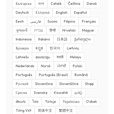
Български
বাংলা
Català
Čeština
Dansk
Deutsch
Ελληνικά
English
Español
Eesti
فارسی
Suomi
Filipino
Français
ગુજરાતી
עברית
हिन्दी
Hrvatski
Magyar
Indonesia
Italiano
日本語
ქართული
Қазақша
ಕನ್ನಡ
한국어
Lietuvių
Latviešu
മലയാളം
मराठी
Melayu
Nederlands
Norsk
ਪੰਜਾਬੀ
Polski
Português
Português (Brasil)
Română
Русский
Slovenčina
Slovenščina
Shqip
Српски
Svenska
Kiswahili
தமிழ்
తెలుగు
ไทย
Türkçe
Українська
O'zbek
Tiếng Việt
简体中文
繁體中文