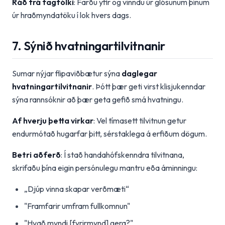
Ráð frá fagfólki
: Farðu yfir og vinndu úr glósunum þínum
úr hraðmyndatöku í lok hvers dags.
7. Sýnið hvatningartilvitnanir
Sumar nýjar flipaviðbætur sýna
daglegar
hvatningartilvitnanir
. Þótt þær geti virst klisjukenndar
sýna rannsóknir að þær geta gefið smá hvatningu.
Af hverju þetta virkar
: Vel tímasett tilvitnun getur
endurmótað hugarfar þitt, sérstaklega á erfiðum dögum.
Betri aðferð
: Í stað handahófskenndra tilvitnana,
skrifaðu þína eigin persónulegu mantru eða áminningu:
„Djúp vinna skapar verðmæti“
"Framfarir umfram fullkomnun"
"Hvað myndi [fyrirmynd] gera?"