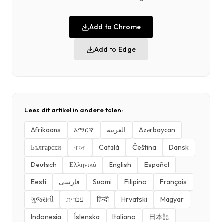
Add to Chrome
Add to Edge
Lees dit artikel in andere talen:
Afrikaans
አማርኛ
العربية
Azərbaycan
Български
বাংলা
Català
Čeština
Dansk
Deutsch
Ελληνικά
English
Español
Eesti
فارسی
Suomi
Filipino
Français
ગુજરાતી
עברית
हिन्दी
Hrvatski
Magyar
Indonesia
Íslenska
Italiano
日本語