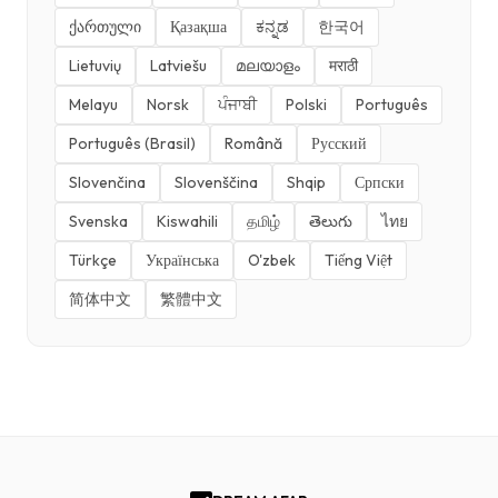
ქართული
Қазақша
ಕನ್ನಡ
한국어
Lietuvių
Latviešu
മലയാളം
मराठी
Melayu
Norsk
ਪੰਜਾਬੀ
Polski
Português
Português (Brasil)
Română
Русский
Slovenčina
Slovenščina
Shqip
Српски
Svenska
Kiswahili
தமிழ்
తెలుగు
ไทย
Türkçe
Українська
O'zbek
Tiếng Việt
简体中文
繁體中文