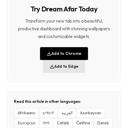
Try Dream Afar Today
Transform your new tab into a beautiful,
productive dashboard with stunning wallpapers
and customizable widgets.
Add to Chrome
Add to Edge
Read this article in other languages:
Afrikaans
አማርኛ
العربية
Azərbaycan
Български
বাংলা
Català
Čeština
Dansk