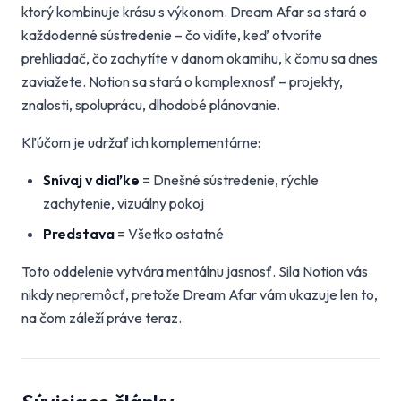
ktorý kombinuje krásu s výkonom. Dream Afar sa stará o
každodenné sústredenie – čo vidíte, keď otvoríte
prehliadač, čo zachytíte v danom okamihu, k čomu sa dnes
zaviažete. Notion sa stará o komplexnosť – projekty,
znalosti, spoluprácu, dlhodobé plánovanie.
Kľúčom je udržať ich komplementárne:
Snívaj v diaľke
= Dnešné sústredenie, rýchle
zachytenie, vizuálny pokoj
Predstava
= Všetko ostatné
Toto oddelenie vytvára mentálnu jasnosť. Sila Notion vás
nikdy nepremôcť, pretože Dream Afar vám ukazuje len to,
na čom záleží práve teraz.