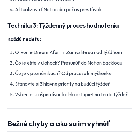
Aktualizovať Notion iba počas prestávok
Technika 3: Týždenný proces hodnotenia
Každú nedeľu:
Otvorte Dream Afar → Zamyslite sa nad týždňom
Čo je ešte v úlohách? Presunúť do Notion backlogu
Čo je v poznámkach? Od procesu k myšlienke
Stanovte si 3 hlavné priority na budúci týždeň
Vyberte si inšpiratívnu kolekciu tapiet na tento týždeň
Bežné chyby a ako sa im vyhnúť