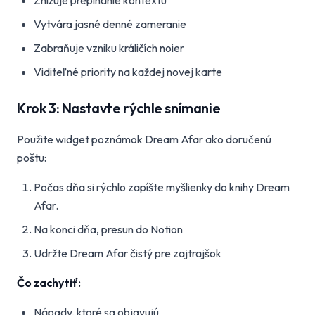
Znižuje prepínanie kontextu
Vytvára jasné denné zameranie
Zabraňuje vzniku králičích noier
Viditeľné priority na každej novej karte
Krok 3: Nastavte rýchle snímanie
Použite widget poznámok Dream Afar ako doručenú
poštu:
Počas dňa si rýchlo zapíšte myšlienky do knihy Dream
Afar.
Na konci dňa, presun do Notion
Udržte Dream Afar čistý pre zajtrajšok
Čo zachytiť:
Nápady, ktoré sa objavujú