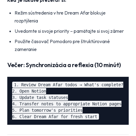
Keď je lákavé prezerať si:
Režim sústredenia v hre Dream Afar blokuje
rozptýlenia
Uvedomte si svoje priority – pamätajte si svoj zámer
Použite časovač Pomodoro pre štruktúrované
zameranie
Večer: Synchronizácia a reflexia (10 minút)
1. Review Dream Afar todos → What's complete?

2. Open Notion

3. Update task statuses

4. Transfer notes to appropriate Notion pages

5. Plan tomorrow's priorities
