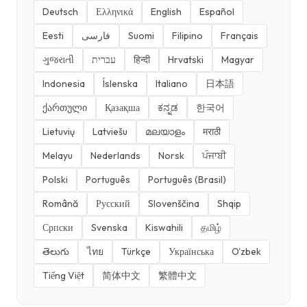
Deutsch
Ελληνικά
English
Español
Eesti
فارسی
Suomi
Filipino
Français
ગુજરાતી
עברית
हिन्दी
Hrvatski
Magyar
Indonesia
Íslenska
Italiano
日本語
ქართული
Қазақша
ಕನ್ನಡ
한국어
Lietuvių
Latviešu
മലയാളം
मराठी
Melayu
Nederlands
Norsk
ਪੰਜਾਬੀ
Polski
Português
Português (Brasil)
Română
Русский
Slovenščina
Shqip
Српски
Svenska
Kiswahili
தமிழ்
తెలుగు
ไทย
Türkçe
Українська
O'zbek
Tiếng Việt
简体中文
繁體中文