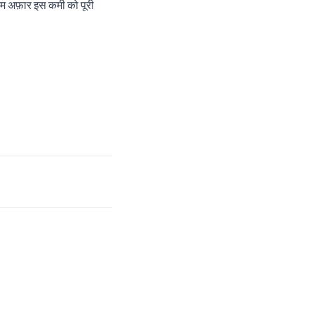
ीम अफ़ार इस कमी को पूरी