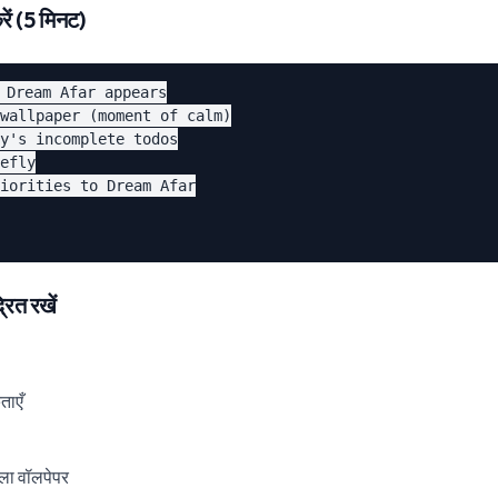
ें (5 मिनट)
 Dream Afar appears

wallpaper (moment of calm)

y's incomplete todos

efly

iorities to Dream Afar

रित रखें
ताएँ
वाला वॉलपेपर