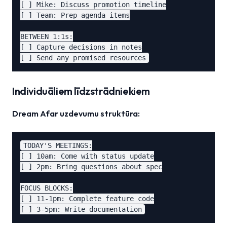
[ ] Mike: Discuss promotion timeline

[ ] Team: Prep agenda items

BETWEEN 1:1s:

[ ] Capture decisions in notes

Individuāliem līdzstrādniekiem
Dream Afar uzdevumu struktūra:
TODAY'S MEETINGS:

[ ] 10am: Come with status update

[ ] 2pm: Bring questions about spec

FOCUS BLOCKS:

[ ] 11-1pm: Complete feature code
