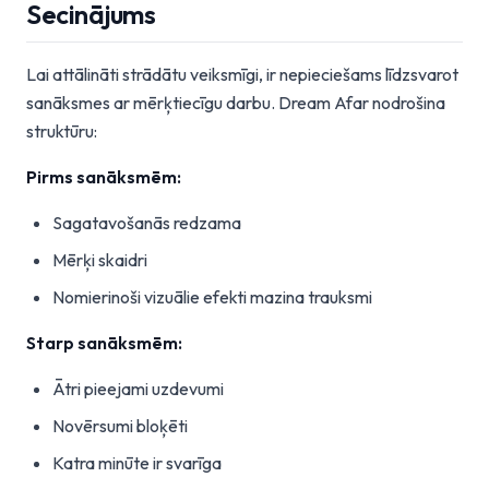
Secinājums
Lai attālināti strādātu veiksmīgi, ir nepieciešams līdzsvarot
sanāksmes ar mērķtiecīgu darbu. Dream Afar nodrošina
struktūru:
Pirms sanāksmēm:
Sagatavošanās redzama
Mērķi skaidri
Nomierinoši vizuālie efekti mazina trauksmi
Starp sanāksmēm:
Ātri pieejami uzdevumi
Novērsumi bloķēti
Katra minūte ir svarīga