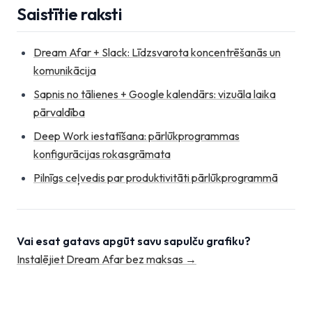
Saistītie raksti
Dream Afar + Slack: Līdzsvarota koncentrēšanās un
komunikācija
Sapnis no tālienes + Google kalendārs: vizuāla laika
pārvaldība
Deep Work iestatīšana: pārlūkprogrammas
konfigurācijas rokasgrāmata
Pilnīgs ceļvedis par produktivitāti pārlūkprogrammā
Vai esat gatavs apgūt savu sapulču grafiku?
Instalējiet Dream Afar bez maksas →