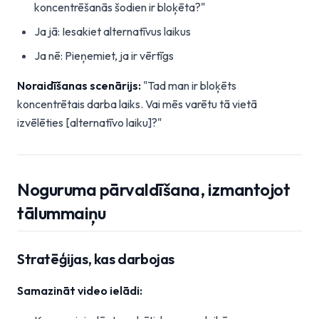
koncentrēšanās šodien ir bloķēta?"
Ja jā: Iesakiet alternatīvus laikus
Ja nē: Pieņemiet, ja ir vērtīgs
Noraidīšanas scenārijs:
"Tad man ir bloķēts
koncentrētais darba laiks. Vai mēs varētu tā vietā
izvēlēties [alternatīvo laiku]?"
Noguruma pārvaldīšana, izmantojot
tālummaiņu
Stratēģijas, kas darbojas
Samazināt video ielādi: