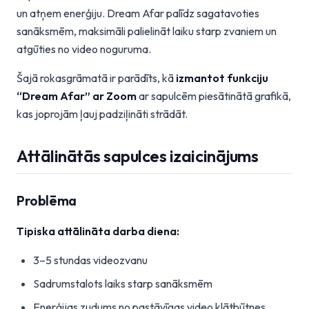
un atņem enerģiju. Dream Afar palīdz sagatavoties
sanāksmēm, maksimāli palielināt laiku starp zvaniem un
atgūties no video noguruma.
Šajā rokasgrāmatā ir parādīts, kā
izmantot funkciju
“Dream Afar” ar Zoom
ar sapulcēm piesātinātā grafikā,
kas joprojām ļauj padziļināti strādāt.
Attālinātās sapulces izaicinājums
Problēma
Tipiska attālināta darba diena:
3–5 stundas videozvanu
Sadrumstalots laiks starp sanāksmēm
Enerģijas zudums no pastāvīgas video klātbūtnes