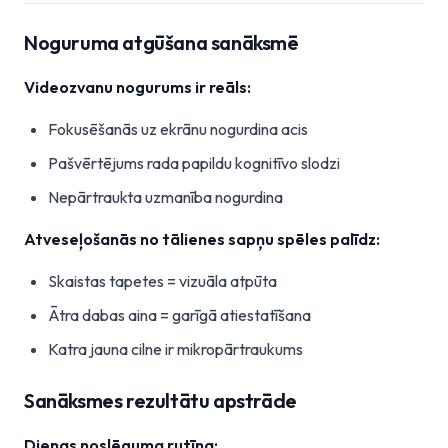
Noguruma atgūšana sanāksmē
Videozvanu nogurums ir reāls:
Fokusēšanās uz ekrānu nogurdina acis
Pašvērtējums rada papildu kognitīvo slodzi
Nepārtraukta uzmanība nogurdina
Atveseļošanās no tālienes sapņu spēles palīdz:
Skaistas tapetes = vizuāla atpūta
Ātra dabas aina = garīgā atiestatīšana
Katra jauna cilne ir mikropārtraukums
Sanāksmes rezultātu apstrāde
Dienas noslēguma rutīna: