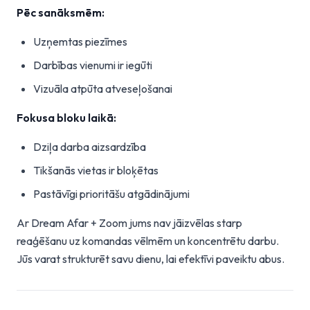
Pēc sanāksmēm:
Uzņemtas piezīmes
Darbības vienumi ir iegūti
Vizuāla atpūta atveseļošanai
Fokusa bloku laikā:
Dziļa darba aizsardzība
Tikšanās vietas ir bloķētas
Pastāvīgi prioritāšu atgādinājumi
Ar Dream Afar + Zoom jums nav jāizvēlas starp
reaģēšanu uz komandas vēlmēm un koncentrētu darbu.
Jūs varat strukturēt savu dienu, lai efektīvi paveiktu abus.