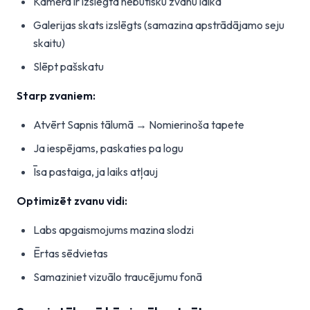
Kamera ir izslēgta nebūtisku zvanu laikā
Galerijas skats izslēgts (samazina apstrādājamo seju
skaitu)
Slēpt pašskatu
Starp zvaniem:
Atvērt Sapnis tālumā → Nomierinoša tapete
Ja iespējams, paskaties pa logu
Īsa pastaiga, ja laiks atļauj
Optimizēt zvanu vidi:
Labs apgaismojums mazina slodzi
Ērtas sēdvietas
Samaziniet vizuālo traucējumu fonā