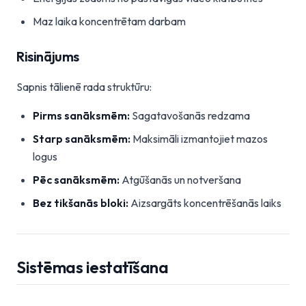
Maz laika koncentrētam darbam
Risinājums
Sapnis tālienē rada struktūru:
Pirms sanāksmēm:
Sagatavošanās redzama
Starp sanāksmēm:
Maksimāli izmantojiet mazos
logus
Pēc sanāksmēm:
Atgūšanās un notveršana
Bez tikšanās bloki:
Aizsargāts koncentrēšanās laiks
Sistēmas iestatīšana