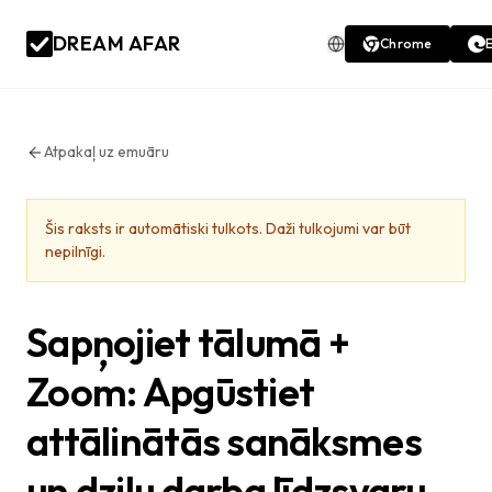
DREAM AFAR
Chrome
Atpakaļ uz emuāru
Šis raksts ir automātiski tulkots. Daži tulkojumi var būt
nepilnīgi.
Sapņojiet tālumā +
Zoom: Apgūstiet
attālinātās sanāksmes
un dziļu darba līdzsvaru