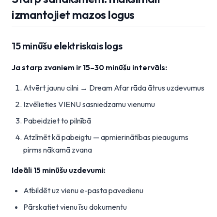
izmantojiet mazos logus
15 minūšu elektriskais logs
Ja starp zvaniem ir 15–30 minūšu intervāls:
Atvērt jaunu cilni → Dream Afar rāda ātrus uzdevumus
Izvēlieties VIENU sasniedzamu vienumu
Pabeidziet to pilnībā
Atzīmēt kā pabeigtu — apmierinātības pieaugums
pirms nākamā zvana
Ideāli 15 minūšu uzdevumi:
Atbildēt uz vienu e-pasta pavedienu
Pārskatiet vienu īsu dokumentu