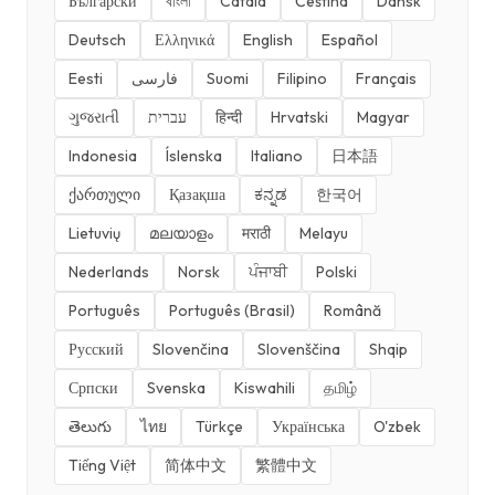
Български
বাংলা
Català
Čeština
Dansk
Deutsch
Ελληνικά
English
Español
Eesti
فارسی
Suomi
Filipino
Français
ગુજરાતી
עברית
हिन्दी
Hrvatski
Magyar
Indonesia
Íslenska
Italiano
日本語
ქართული
Қазақша
ಕನ್ನಡ
한국어
Lietuvių
മലയാളം
मराठी
Melayu
Nederlands
Norsk
ਪੰਜਾਬੀ
Polski
Português
Português (Brasil)
Română
Русский
Slovenčina
Slovenščina
Shqip
Српски
Svenska
Kiswahili
தமிழ்
తెలుగు
ไทย
Türkçe
Українська
O'zbek
Tiếng Việt
简体中文
繁體中文