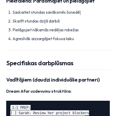
Piektdiena: Pārdomājiet un pielāgojiet
Saskaitiet stundas sanāksmēs šonedēļ
Skaitīt stundas dziļā darbā
Pielāgojiet nākamās nedēļas robežas
Agresīvāk aizsargājiet fokusa laiku
Specifiskas darbplūsmas
Vadītājiem (daudzi individuālie partneri)
Dream Afar uzdevumu struktūra:
1:1 PREP:

[ ] Sarah: Review her project blockers
