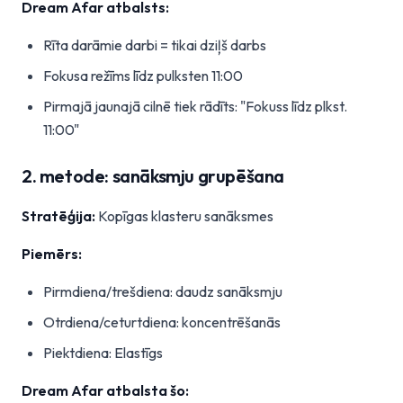
Dream Afar atbalsts:
Rīta darāmie darbi = tikai dziļš darbs
Fokusa režīms līdz pulksten 11:00
Pirmajā jaunajā cilnē tiek rādīts: "Fokuss līdz plkst.
11:00"
2. metode: sanāksmju grupēšana
Stratēģija:
Kopīgas klasteru sanāksmes
Piemērs:
Pirmdiena/trešdiena: daudz sanāksmju
Otrdiena/ceturtdiena: koncentrēšanās
Piektdiena: Elastīgs
Dream Afar atbalsta šo: