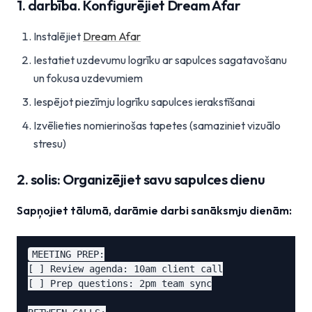
1. darbība. Konfigurējiet Dream Afar
Instalējiet
Dream Afar
Iestatiet uzdevumu logrīku ar sapulces sagatavošanu
un fokusa uzdevumiem
Iespējot piezīmju logrīku sapulces ierakstīšanai
Izvēlieties nomierinošas tapetes (samaziniet vizuālo
stresu)
2. solis: Organizējiet savu sapulces dienu
Sapņojiet tālumā, darāmie darbi sanāksmju dienām:
MEETING PREP:

[ ] Review agenda: 10am client call

[ ] Prep questions: 2pm team sync
