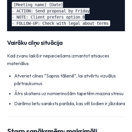
[Meeting name] [Date]

- ACTION: Send proposal by Friday

- NOTE: Client prefers option B

Vairāku cilņu situācija
Kad zvanu laikā ir nepieciešams izmantot atsauces
materiālus:
Atveriet cilnes “Sapnis tālienē”, lai atvērtu vizuālus
pārtraukumus
Ātrs skatiens uz nomierinošām tapetēm mazina stresu
Darāmo lietu saraksts parāda, kas vēl šodien ir jāizdara
Starp sanāksmēm: maksimāli