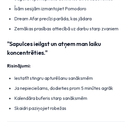
Īsām sesijām izmantojiet Pomodoro
Dream Afar precīzi parāda, kas jādara
Zemākas prasības attiecībā uz darbu starp zvaniem
"Sapulces ieilgst un atņem man laiku
koncentrēties."
Risinājumi:
Iestatīt stingru apturēšanu sanāksmēm
Ja nepieciešams, dodieties prom 5 minūtes agrāk
Kalendāra buferis starp sanāksmēm
Skaidri paziņojiet robežas