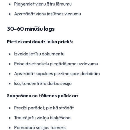
Pieņemiet vienu ātru lēmumu
Apstrādāt vienu iesūtnes vienumu
30–60 minūšu logs
Pietiekami daudz laika priekš:
Izveidojiet īsu dokumentu
Pabeidziet nelielu piegādājamo uzdevumu
Apstrādāt sapulces piezīmes par darbībām
Īsa, koncentrēta darba sesija
Sapņošana no tālienes palīdz ar:
Precīzi parādot, pie kā strādāt
Traucējošu vietņu bloķēšana
Pomodoro sesijas taimeris