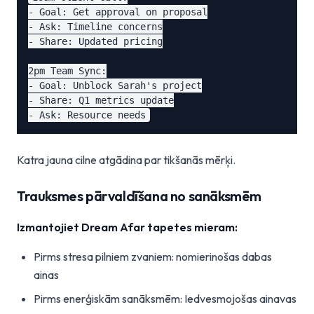
- Goal: Get approval on proposal

- Ask: Timeline concerns

- Share: Updated pricing

2pm Team Sync:

- Goal: Unblock Sarah's project

- Share: Q1 metrics update

Katra jauna cilne atgādina par tikšanās mērķi.
Trauksmes pārvaldīšana no sanāksmēm
Izmantojiet Dream Afar tapetes mieram:
Pirms stresa pilniem zvaniem: nomierinošas dabas
ainas
Pirms enerģiskām sanāksmēm: Iedvesmojošas ainavas