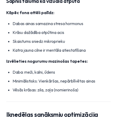
Sapnis tālumā kā vizuāla atpūta
Kāpēc fona attēli palīdz:
Dabas ainas samazina stresa hormonus
Krāsu dažādība atpūtina acis
Skaistums sniedz mikroprieku
Katra jauna cilne ir mentāla atiestatīšana
Izvēlieties nogurumu mazinošas tapetes:
Daba: meži, kalni, ūdens
Minimālistisks: Vienkāršas, nepārblīvētas ainas
Vēsās krāsas: zila, zaļa (nomierinoša)
Iknedēļas sanāksmju optimizācija