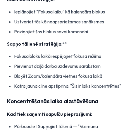
Ieplānojiet "Fokusa laiku" kā kalendāra blokus
Uztveriet tās kā neapspriežamas sanāksmes
Paziņojiet šos blokus savai komandai
Sapņo tālienē stratēģija
:**
Fokusa bloku laikā iespējojiet fokusa režīmu
Pievienot dziļā darba uzdevumu sarakstam
Bloķēt Zoom/kalendāra vietnes fokusa laikā
Katra jauna cilne apstiprina: "Šis ir laiks koncentrēties"
Koncentrēšanās laika aizstāvēšana
Kad tiek saņemti sapulču pieprasījumi:
Pārbaudiet Sapņojiet tālumā — "Vai mana