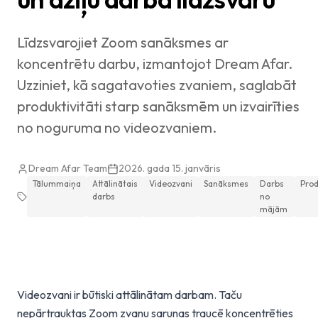
Līdzsvarojiet Zoom sanāksmes ar
koncentrētu darbu, izmantojot Dream Afar.
Uzziniet, kā sagatavoties zvaniem, saglabāt
produktivitāti starp sanāksmēm un izvairīties
no noguruma no videozvaniem.
Dream Afar Team
2026. gada 15. janvāris
Tālummaiņa
Attālinātais
Videozvani
Sanāksmes
Darbs
Prod
darbs
no
mājām
Videozvani ir būtiski attālinātam darbam. Taču
nepārtrauktas Zoom zvanu sarunas traucē koncentrēties