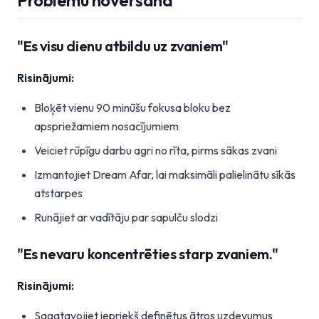
Problēmu novēršana
"Es visu dienu atbildu uz zvaniem"
Risinājumi:
Bloķēt vienu 90 minūšu fokusa bloku bez
apspriežamiem nosacījumiem
Veiciet rūpīgu darbu agri no rīta, pirms sākas zvani
Izmantojiet Dream Afar, lai maksimāli palielinātu sīkās
atstarpes
Runājiet ar vadītāju par sapulču slodzi
"Es nevaru koncentrēties starp zvaniem."
Risinājumi:
Sagatavojiet iepriekš definētus ātros uzdevumus