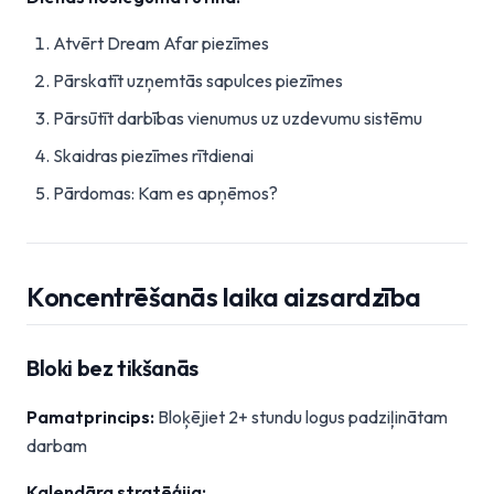
Atvērt Dream Afar piezīmes
Pārskatīt uzņemtās sapulces piezīmes
Pārsūtīt darbības vienumus uz uzdevumu sistēmu
Skaidras piezīmes rītdienai
Pārdomas: Kam es apņēmos?
Koncentrēšanās laika aizsardzība
Bloki bez tikšanās
Pamatprincips:
Bloķējiet 2+ stundu logus padziļinātam
darbam
Kalendāra stratēģija: