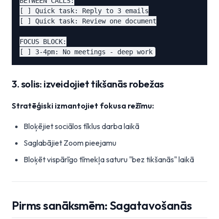
BETWEEN CALLS:

[ ] Quick task: Reply to 3 emails

[ ] Quick task: Review one document

FOCUS BLOCK:

3. solis: izveidojiet tikšanās robežas
Stratēģiski izmantojiet fokusa režīmu:
Bloķējiet sociālos tīklus darba laikā
Saglabājiet Zoom pieejamu
Bloķēt vispārīgo tīmekļa saturu "bez tikšanās" laikā
Pirms sanāksmēm: Sagatavošanās