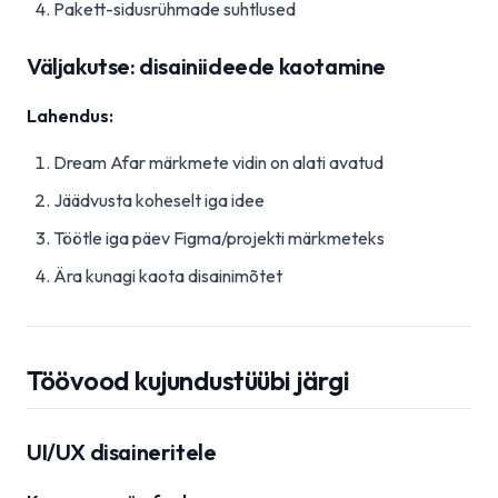
Pakett-sidusrühmade suhtlused
Väljakutse: disainiideede kaotamine
Lahendus:
Dream Afar märkmete vidin on alati avatud
Jäädvusta koheselt iga idee
Töötle iga päev Figma/projekti märkmeteks
Ära kunagi kaota disainimõtet
Töövood kujundustüübi järgi
UI/UX disaineritele