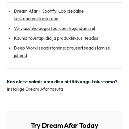
Dream Afar + Spotify: Loo ideaalne
keskendumiskeskkond
Värvipsühholoogia tööruumi kujundamisel
Kaunid taustapildid ja produktiivsus: teadus
Deep Worki seadistamine: brauseri seadistamise
juhend
Kas olete valmis oma disaini töövoogu täiustama?
Installige Dream Afar tasuta →
Try Dream Afar Today