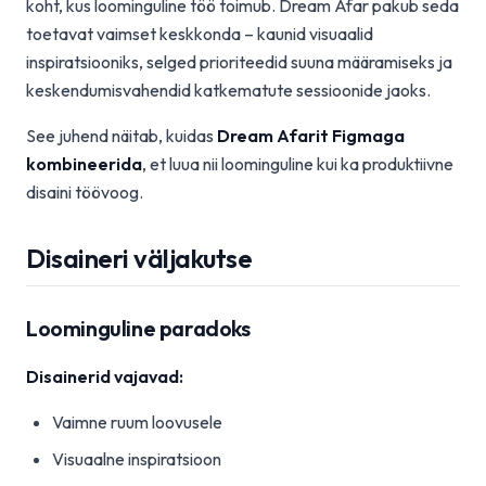
koht, kus loominguline töö toimub. Dream Afar pakub seda
toetavat vaimset keskkonda – kaunid visuaalid
inspiratsiooniks, selged prioriteedid suuna määramiseks ja
keskendumisvahendid katkematute sessioonide jaoks.
See juhend näitab, kuidas
Dream Afarit Figmaga
kombineerida
, et luua nii loominguline kui ka produktiivne
disaini töövoog.
Disaineri väljakutse
Loominguline paradoks
Disainerid vajavad:
Vaimne ruum loovusele
Visuaalne inspiratsioon