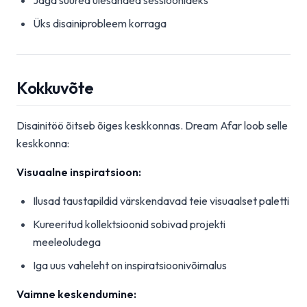
Jaga suured ülesanded sessioonideks
Üks disainiprobleem korraga
Kokkuvõte
Disainitöö õitseb õiges keskkonnas. Dream Afar loob selle
keskkonna:
Visuaalne inspiratsioon:
Ilusad taustapildid värskendavad teie visuaalset paletti
Kureeritud kollektsioonid sobivad projekti
meeleoludega
Iga uus vaheleht on inspiratsioonivõimalus
Vaimne keskendumine: