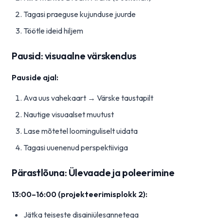
Tagasi praeguse kujunduse juurde
Töötle ideid hiljem
Pausid: visuaalne värskendus
Pauside ajal:
Ava uus vahekaart → Värske taustapilt
Nautige visuaalset muutust
Lase mõtetel loominguliselt uidata
Tagasi uuenenud perspektiiviga
Pärastlõuna: Ülevaade ja poleerimine
13:00–16:00 (projekteerimisplokk 2):
Jätka teiseste disainiülesannetega