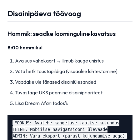
Disainipäeva töövoog
Hommik: seadke loominguline kavatsus
8:00 hommikul
Ava uus vahekaart → Ilmub kauge unistus
Võta hetk taustapildiga (visuaalne lähtestamine)
Vaadake üle tänased disainiülesanded
Tuvastage ÜKS peamine disainiprioriteet
Lisa Dream Afari todos'i:
FOOKUS: Avalehe kangelase jaotise kujundus

TEINE: Mobiilse navigatsiooni ülevaade
