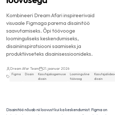
Kombineeri Dream Afari inspireerivaid
visuaale Figmaga parema disainitöö
saavutamiseks. Õpi töövooge
loominguliseks keskendumiseks,
disainiinspiratsiooni saamiseks ja
produktiivseteks disainisessioonideks.
Dream Afar Team
21. jaanuar 2026
Figma
Disain
Kasutajakogemuse
Loominguline
Kasutajaliides
disain
töövoog
disain
Disainitöö nõuab nii loovust kui ka keskendumist. Figma on