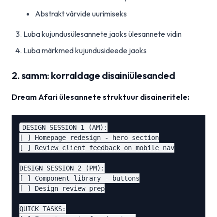
Abstrakt värvide uurimiseks
Luba kujundusülesannete jaoks ülesannete vidin
Luba märkmed kujundusideede jaoks
2. samm: korraldage disainiülesanded
Dream Afari ülesannete struktuur disaineritele:
DESIGN SESSION 1 (AM):

[ ] Homepage redesign - hero section

[ ] Review client feedback on mobile nav

DESIGN SESSION 2 (PM):

[ ] Component library - buttons

[ ] Design review prep

QUICK TASKS:
