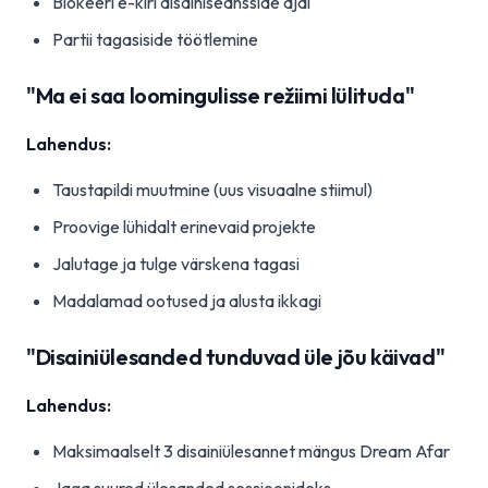
Blokeeri e-kiri disainiseansside ajal
Partii tagasiside töötlemine
"Ma ei saa loomingulisse režiimi lülituda"
Lahendus:
Taustapildi muutmine (uus visuaalne stiimul)
Proovige lühidalt erinevaid projekte
Jalutage ja tulge värskena tagasi
Madalamad ootused ja alusta ikkagi
"Disainiülesanded tunduvad üle jõu käivad"
Lahendus:
Maksimaalselt 3 disainiülesannet mängus Dream Afar