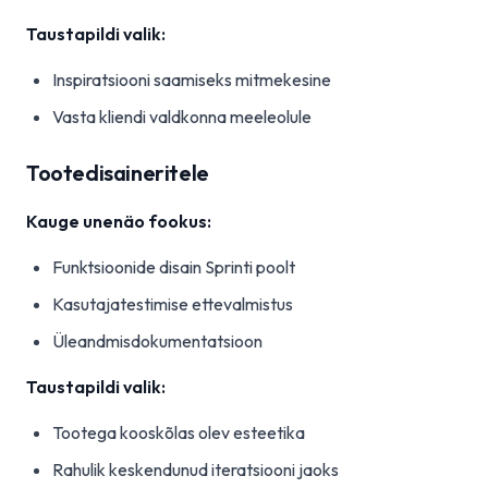
Taustapildi valik:
Inspiratsiooni saamiseks mitmekesine
Vasta kliendi valdkonna meeleolule
Tootedisaineritele
Kauge unenäo fookus:
Funktsioonide disain Sprinti poolt
Kasutajatestimise ettevalmistus
Üleandmisdokumentatsioon
Taustapildi valik:
Tootega kooskõlas olev esteetika
Rahulik keskendunud iteratsiooni jaoks