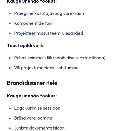
Kauge unenäo fookus:
Praegune kasutajavoog või ekraan
Komponentide töö
Projekteerimissüsteemi ülesanded
Taustapildi valik:
Puhas, minimalistlik (sobib disaini esteetikaga)
Või projekti meeleolu sobitamine
Brändidisaineritele
Kauge unenäo fookus:
Logo uurimise sessioon
Brändivara loomine
Juhiste dokumentatsioon