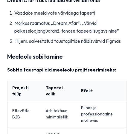
Dream Afari taustapildid värviviidetena:
Vaadake meeldivate värvidega tapeeti
Märkus raamatus „Dream Afar”: „Värvid:
päikeseloojanguoranž, tänase tapeedi sügavsinine”
Hiljem: salvestatud taustapiltide näidisvärvid Figmas
Meeleolu sobitamine
Sobita taustapildid meeleolu projitseerimiseks:
Projekti
Tapeedi
Efekt
tüüp
valik
Puhas ja
Ettevõtte
Arhitektuur,
professionaalne
B2B
minimalistlik
mõtteviis