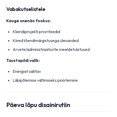
Vabakutselistele
Kauge unenäo fookus:
Kliendiprojekti prioriteedid
Kiired kliendimärgistusega ülesanded
Arvete/administraatorite meeldetuletused
Taustapildi valik:
Energiat säilitav
Läbipõlemise vältimiseks pöörlemine
Päeva lõpu disainirutiin