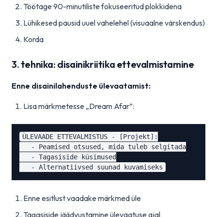
Töötage 90-minutiliste fokuseeritud plokkidena
Lühikesed pausid uuel vahelehel (visuaalne värskendus)
Korda
3. tehnika: disainikriitika ettevalmistamine
Enne disainilahenduste ülevaatamist:
Lisa märkmetesse „Dream Afar”:
ÜLEVAADE ETTEVALMISTUS - [Projekt]:

   - Peamised otsused, mida tuleb selgitada

   - Tagasiside küsimused

Enne esitlust vaadake märkmed üle
Tagasiside jäädvustamine ülevaatuse ajal