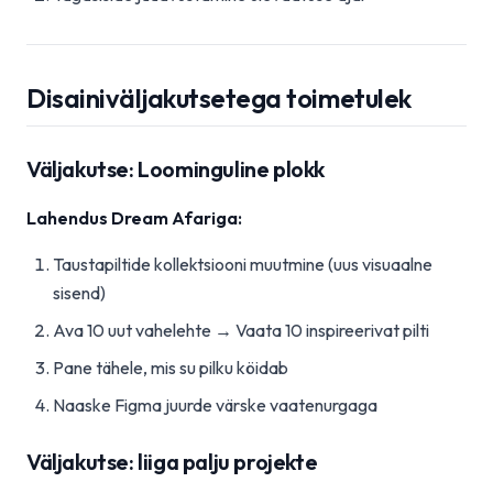
Disainiväljakutsetega toimetulek
Väljakutse: Loominguline plokk
Lahendus Dream Afariga:
Taustapiltide kollektsiooni muutmine (uus visuaalne
sisend)
Ava 10 uut vahelehte → Vaata 10 inspireerivat pilti
Pane tähele, mis su pilku köidab
Naaske Figma juurde värske vaatenurgaga
Väljakutse: liiga palju projekte