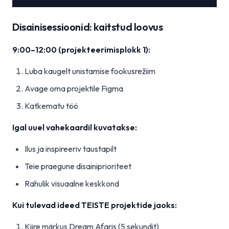
Disainisessioonid: kaitstud loovus
9:00–12:00 (projekteerimisplokk 1):
Luba kaugelt unistamise fookusrežiim
Avage oma projektile Figma
Katkematu töö
Igal uuel vahekaardil kuvatakse:
Ilus ja inspireeriv taustapilt
Teie praegune disainiprioriteet
Rahulik visuaalne keskkond
Kui tulevad ideed TEISTE projektide jaoks:
Kiire märkus Dream Afaris (5 sekundit)