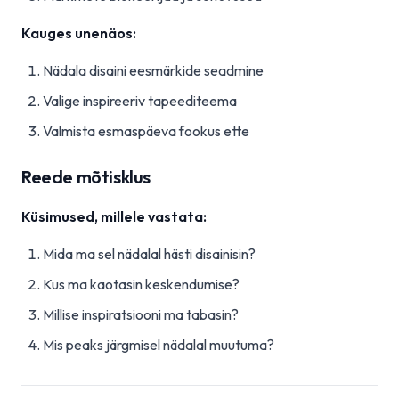
Kauges unenäos:
Nädala disaini eesmärkide seadmine
Valige inspireeriv tapeediteema
Valmista esmaspäeva fookus ette
Reede mõtisklus
Küsimused, millele vastata:
Mida ma sel nädalal hästi disainisin?
Kus ma kaotasin keskendumise?
Millise inspiratsiooni ma tabasin?
Mis peaks järgmisel nädalal muutuma?