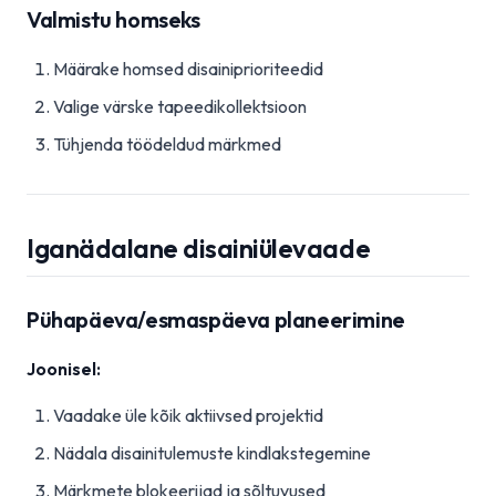
Valmistu homseks
Määrake homsed disainiprioriteedid
Valige värske tapeedikollektsioon
Tühjenda töödeldud märkmed
Iganädalane disainiülevaade
Pühapäeva/esmaspäeva planeerimine
Joonisel:
Vaadake üle kõik aktiivsed projektid
Nädala disainitulemuste kindlakstegemine
Märkmete blokeerijad ja sõltuvused