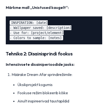
Märkme mall „Unistused kaugelt“:
INSPIRATION: [date]

- Wallpaper saved: [description]

- Use for: [project/element]

Tehnika 2: Disainisprindi fookus
Intensiivsete disainiperioodide jaoks:
Määrake Dream Afar sprindirežiimile:
Üksikprojekt kogumis
Fookuse režiim blokeerib kõike
Ainult inspireerivad taustapildid