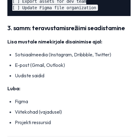
[ ] Export assets for dev team

3. samm: teravustamisrežiimi seadistamine
Lisa mustale nimekirjale disainimise ajal:
Sotsiaalmeedia (Instagram, Dribbble, Twitter)
E-post (Gmail, Outlook)
Uudiste saidid
Luba:
Figma
Viitekohad (vajadusel)
Projekti ressursid