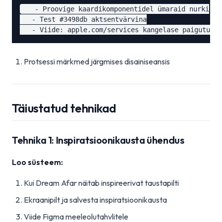
   - Proovige kaardikomponentidel ümaraid nurki

   - Test #3498db aktsentvärvina

Protsessi märkmed järgmises disainiseansis
Täiustatud tehnikad
Tehnika 1: Inspiratsioonikausta ühendus
Loo süsteem:
Kui Dream Afar näitab inspireerivat taustapilti
Ekraanipilt ja salvesta inspiratsioonikausta
Viide Figma meeleolutahvlitele