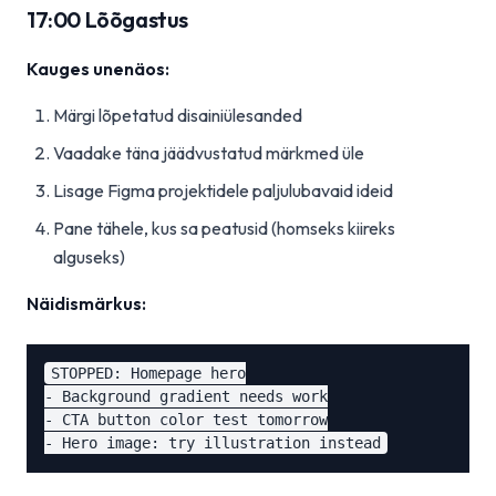
17:00 Lõõgastus
Kauges unenäos:
Märgi lõpetatud disainiülesanded
Vaadake täna jäädvustatud märkmed üle
Lisage Figma projektidele paljulubavaid ideid
Pane tähele, kus sa peatusid (homseks kiireks
alguseks)
Näidismärkus:
STOPPED: Homepage hero

- Background gradient needs work

- CTA button color test tomorrow
