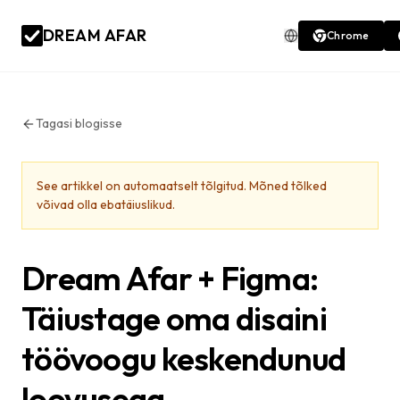
DREAM AFAR
Chrome
Tagasi blogisse
See artikkel on automaatselt tõlgitud. Mõned tõlked
võivad olla ebatäiuslikud.
Dream Afar + Figma:
Täiustage oma disaini
töövoogu keskendunud
loovusega