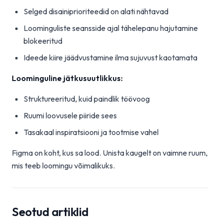
Selged disainiprioriteedid on alati nähtavad
Loominguliste seansside ajal tähelepanu hajutamine
blokeeritud
Ideede kiire jäädvustamine ilma sujuvust kaotamata
Loominguline jätkusuutlikkus:
Struktureeritud, kuid paindlik töövoog
Ruumi loovusele piiride sees
Tasakaal inspiratsiooni ja tootmise vahel
Figma on koht, kus sa lood. Unista kaugelt on vaimne ruum,
mis teeb loomingu võimalikuks.
Seotud artiklid