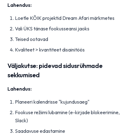
Lahendus:
Loetle KÕIK projektid Dream Afari märkmetes
Vali ÜKS tänase fookusseansi jaoks
Teised ootavad
Kvaliteet > kvantiteet disainitöös
Väljakutse: pidevad sidusrühmade
sekkumised
Lahendus:
Planeeri kalendrisse "kujundusaeg"
Fookuse režiimi lubamine (e-kirjade blokeerimine,
Slack)
Saadavuse edastamine