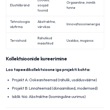
Loodus,
Orgaaniline, inimlik
Elustiilibränd
soojad
tunne
toonid
Tehnoloogia
Abstraktne,
Innovatsioonienergia
idufirma
värvikas
Rahulikud
Tervishoid
Usaldus, mugavus
maastikud
Kollektsioonide kureerimine
Loo tapeedikollektsioone iga projekti kohta:
Projekt A: Ookeaniteemad (rahulik, usaldusväärne)
Projekt B: Linnateemad (dünaamilised, modernsed)
Isiklik töö: Abstraktne (loominguline uurimus)