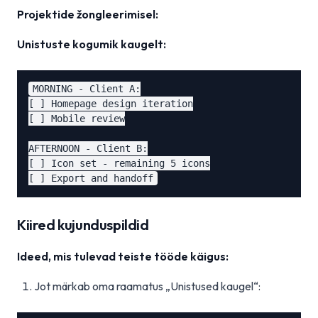
Projektide žongleerimisel:
Unistuste kogumik kaugelt:
MORNING - Client A:

[ ] Homepage design iteration

[ ] Mobile review

AFTERNOON - Client B:

[ ] Icon set - remaining 5 icons

Kiired kujunduspildid
Ideed, mis tulevad teiste tööde käigus:
Jot märkab oma raamatus „Unistused kaugel“: