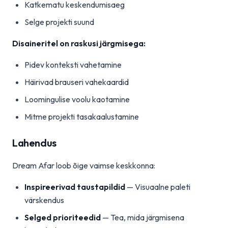
Katkematu keskendumisaeg
Selge projekti suund
Disaineritel on raskusi järgmisega:
Pidev konteksti vahetamine
Häirivad brauseri vahekaardid
Loomingulise voolu kaotamine
Mitme projekti tasakaalustamine
Lahendus
Dream Afar loob õige vaimse keskkonna:
Inspireerivad taustapildid
— Visuaalne paleti
värskendus
Selged prioriteedid
— Tea, mida järgmisena