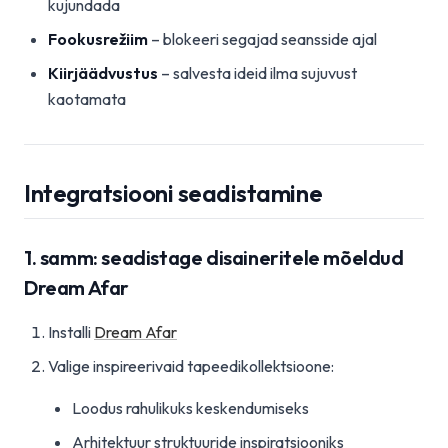
kujundada
Fookusrežiim
– blokeeri segajad seansside ajal
Kiirjäädvustus
– salvesta ideid ilma sujuvust
kaotamata
Integratsiooni seadistamine
1. samm: seadistage disaineritele mõeldud
Dream Afar
Installi
Dream Afar
Valige inspireerivaid tapeedikollektsioone:
Loodus rahulikuks keskendumiseks
Arhitektuur struktuuride inspiratsiooniks