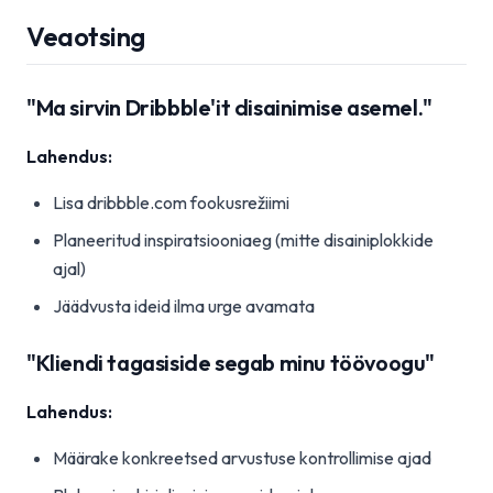
Veaotsing
"Ma sirvin Dribbble'it disainimise asemel."
Lahendus:
Lisa dribbble.com fookusrežiimi
Planeeritud inspiratsiooniaeg (mitte disainiplokkide
ajal)
Jäädvusta ideid ilma urge avamata
"Kliendi tagasiside segab minu töövoogu"
Lahendus:
Määrake konkreetsed arvustuse kontrollimise ajad