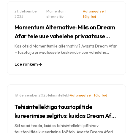
21. detsember
Momentumi
Automaatselt
·
·
2025
alternatiiv
tõlgitud
Momentum Alternative: Miks on Dream
Afar teie uue vahelehe privaatsuse
esimene valik
Kas otsid Momentumile alternatiivi? Avasta Dream Afar
– tasuta ja privaatsusele keskenduv uue vahelehe
laiendus suurepäraste taustapiltide, kohandatavate
Loe rohkem
vidinate ja andmete kogumise puudumisega. Kontot
pole vaja.
·
·
18. detsember 2025
Tehisintellekt
Automaatselt tõlgitud
Tehisintellektiga taustapiltide
kureerimise selgitus: kuidas Dream Afar
valib teie ideaalse tausta
Siit saad teada, kuidas tehisintellektil põhinev
taustapiltide kureerimine töötab. Avasta Dream Afari