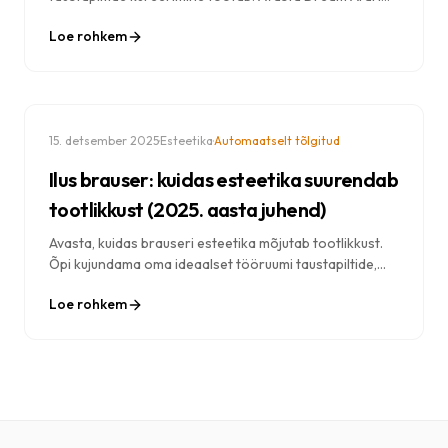
intelligentse pildivaliku taga olev tehnoloogia ja kuidas
Loe rohkem
see pakub isikupärastatud ja kauneid taustu.
·
·
15. detsember 2025
Esteetika
Automaatselt tõlgitud
Ilus brauser: kuidas esteetika suurendab
tootlikkust (2025. aasta juhend)
Avasta, kuidas brauseri esteetika mõjutab tootlikkust.
Õpi kujundama oma ideaalset tööruumi taustapiltide,
värvide ja visuaalsete elementidega, mis parandavad
Loe rohkem
keskendumisvõimet ja motivatsiooni.