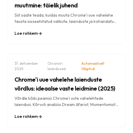
muutmine: täielik juhend
Siit saate teada, kuidas muuta Chrome'i uue vahelehe
tausta sisseehitatud valikute, laienduste ja kohandatud
fotode abil. Samm-sammult juhised iga meetodi jaoks.
Loe rohkem
31. detsember
Chrome'i
Automaatselt
·
·
2025
laiendused
tõlgitud
Chrome'i uue vahelehe laienduste
võrdlus: ideaalse vaste leidmine (2025)
Võrdle kõiki peamisi Chrome'i uute vahelehtede
laiendusi. Kõrvuti analüüs Dream Afarist, Momentumist,
Tablissist ja teistest – leia oma vajadustele ideaalne uus
Loe rohkem
vaheleht.