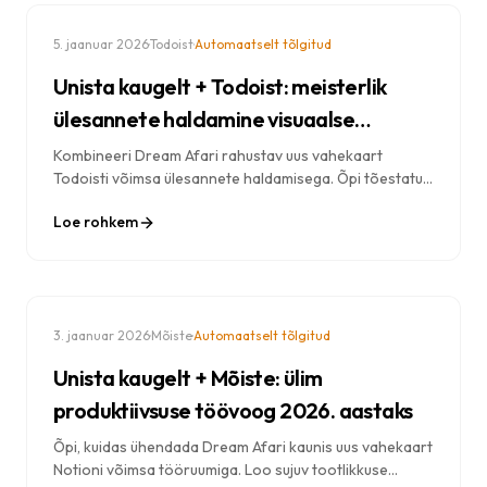
·
·
5. jaanuar 2026
Todoist
Automaatselt tõlgitud
Unista kaugelt + Todoist: meisterlik
ülesannete haldamine visuaalse
fookusega
Kombineeri Dream Afari rahustav uus vahekaart
Todoisti võimsa ülesannete haldamisega. Õpi tõestatud
töövooge, et jäädvustada ülesandeid, püsida
Loe rohkem
keskendununa ja iga päev rohkem ära teha.
·
·
3. jaanuar 2026
Mõiste
Automaatselt tõlgitud
Unista kaugelt + Mõiste: ülim
produktiivsuse töövoog 2026. aastaks
Õpi, kuidas ühendada Dream Afari kaunis uus vahekaart
Notioni võimsa tööruumiga. Loo sujuv tootlikkuse