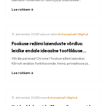
laiendusi. Mõlemad on tasuta ja privaatsusele
orienteeritud, kuid täidavad erinevaid vajadusi. Uuri
Loe rohkem
välja, kumb sulle kõige paremini sobib.
·
·
31. detsember 2025
Fookuse režiim
Automaatselt tõlgitud
Fookuse režiimi laienduste võrdlus:
leidke endale ideaalne tootlikkuse
tööriist
Võrdle parimaid Chrome'i fookusrežiimi laiendusi.
Kõrvuti analüüs funktsioonide, hinna, privaatsuse ja
tähelepanu hajutamise blokeerimise tõhususe kohta.
Loe rohkem
·
·
31. detsember 2025
Kroom
Automaatselt tõlgitud