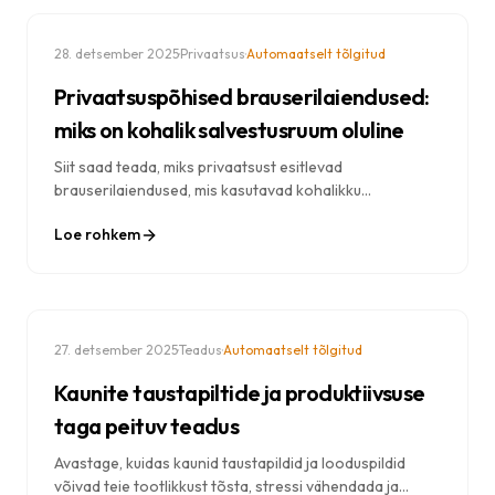
·
·
28. detsember 2025
Privaatsus
Automaatselt tõlgitud
Privaatsuspõhised brauserilaiendused:
miks on kohalik salvestusruum oluline
Siit saad teada, miks privaatsust esitlevad
brauserilaiendused, mis kasutavad kohalikku
salvestusruumi, on turvalisemad ja turvalisemad. Saa
Loe rohkem
aru pilvepõhise ja kohaliku andmesalvestuse
erinevusest.
·
·
27. detsember 2025
Teadus
Automaatselt tõlgitud
Kaunite taustapiltide ja produktiivsuse
taga peituv teadus
Avastage, kuidas kaunid taustapildid ja looduspildid
võivad teie tootlikkust tõsta, stressi vähendada ja