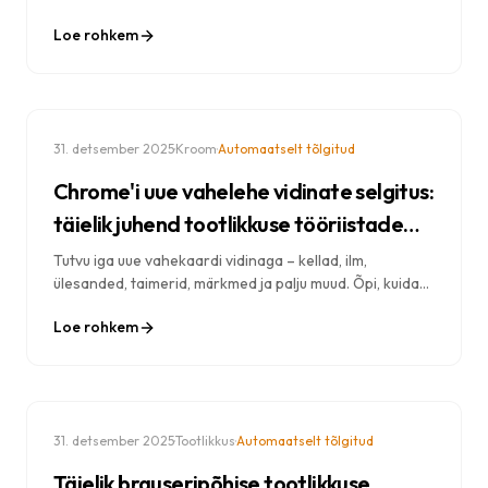
klaviatuuri otseteid, aja säästmise tehnikaid ja
Loe rohkem
ekspertide strateegiaid sirvimise efektiivsuse
suurendamiseks.
·
·
31. detsember 2025
Kroom
Automaatselt tõlgitud
Chrome'i uue vahelehe vidinate selgitus:
täielik juhend tootlikkuse tööriistade
kohta
Tutvu iga uue vahekaardi vidinaga – kellad, ilm,
ülesanded, taimerid, märkmed ja palju muud. Õpi, kuidas
vidinaid maksimaalse tootlikkuse saavutamiseks
Loe rohkem
seadistada ja kasutada.
·
·
31. detsember 2025
Tootlikkus
Automaatselt tõlgitud
Täielik brauseripõhise tootlikkuse