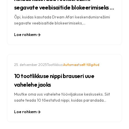
segavate veebisaitide blokeerimiseks ja
tootlikkuse suurendamiseks
Õpi, kuidas kasutada Dream Afari keskendumisrežiimi
segavate veebisaitide blokeerimiseks,
keskendumisvõime parandamiseks ja rohkem ära
Loe rohkem
tegemiseks. Samm-sammult õpetus parimate tavadega.
·
·
25. detsember 2025
Tootlikkus
Automaatselt tõlgitud
10 tootlikkuse nippi brauseri uue
vahelehe jaoks
Muutke oma uus vahelehe tööviljakuse keskuseks. Siit
saate teada 10 tõestatud nippi, kuidas parandada
keskendumisvõimet, hallata ülesandeid ja võtta igast
Loe rohkem
avatud brauseri vahelehest maksimumi.