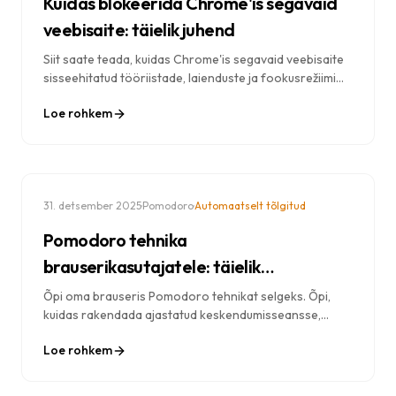
Kuidas blokeerida Chrome'is segavaid
veebisaite: täielik juhend
Siit saate teada, kuidas Chrome'is segavaid veebisaite
sisseehitatud tööriistade, laienduste ja fookusrežiimi
abil blokeerida. Samm-sammult juhend digitaalsete
Loe rohkem
segajate kõrvaldamiseks.
·
·
31. detsember 2025
Pomodoro
Automaatselt tõlgitud
Pomodoro tehnika
brauserikasutajatele: täielik
rakendusjuhend
Õpi oma brauseris Pomodoro tehnikat selgeks. Õpi,
kuidas rakendada ajastatud keskendumisseansse,
integreerida veebisaitide blokeerimisega ja suurendada
Loe rohkem
oma tootlikkust.