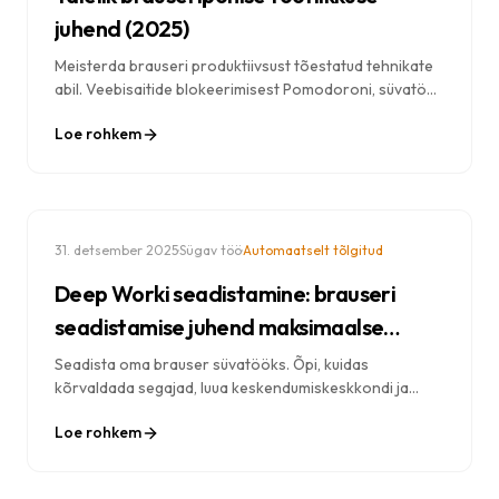
juhend (2025)
Meisterda brauseri produktiivsust tõestatud tehnikate
abil. Veebisaitide blokeerimisest Pomodoroni, süvatöö
seadistustest digitaalse minimalismini – kõik, mida vajad
Loe rohkem
paremaks keskendumiseks.
·
·
31. detsember 2025
Sügav töö
Automaatselt tõlgitud
Deep Worki seadistamine: brauseri
seadistamise juhend maksimaalse
keskendumise saavutamiseks
Seadista oma brauser süvatööks. Õpi, kuidas
kõrvaldada segajad, luua keskendumiskeskkondi ja
saavutada igapäevatöös sujuv seisund.
Loe rohkem