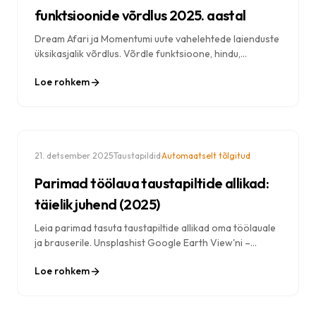
funktsioonide võrdlus 2025. aastal
Dream Afari ja Momentumi uute vahelehtede laienduste
üksikasjalik võrdlus. Võrdle funktsioone, hindu,
privaatsust ja jõudlust, et leida endale parim Chrome'i
Loe rohkem
uute vahelehtede laiendus.
·
·
21. detsember 2025
Taustapildid
Automaatselt tõlgitud
Parimad töölaua taustapiltide allikad:
täielik juhend (2025)
Leia parimad tasuta taustapiltide allikad oma töölauale
ja brauserile. Unsplashist Google Earth View'ni –
avasta, kust leida vapustavaid ja kvaliteetseid
Loe rohkem
taustapilte.