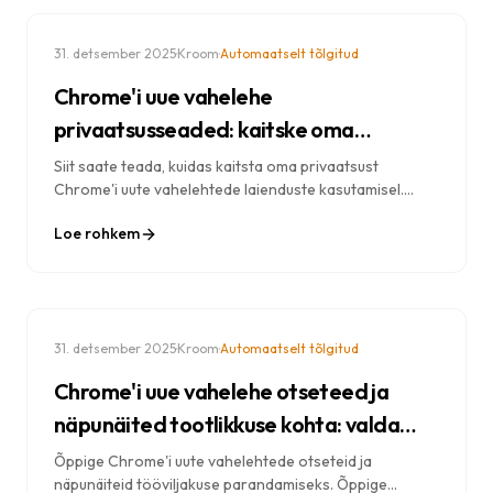
·
·
31. detsember 2025
Kroom
Automaatselt tõlgitud
Chrome'i uue vahelehe
privaatsusseaded: kaitske oma
andmeid kohandamise ajal
Siit saate teada, kuidas kaitsta oma privaatsust
Chrome'i uute vahelehtede laienduste kasutamisel.
Saate aru andmete salvestamisest, lubadest ja
Loe rohkem
privaatsust austavate valikute valimisest.
·
·
31. detsember 2025
Kroom
Automaatselt tõlgitud
Chrome'i uue vahelehe otseteed ja
näpunäited tootlikkuse kohta: valda
oma brauserit
Õppige Chrome'i uute vahelehtede otseteid ja
näpunäiteid tööviljakuse parandamiseks. Õppige