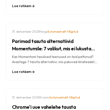
süsteem, mis parandab keskendumisvõimet, jälgib
Loe rohkem
ülesandeid ja inspireerib igapäevaseid tegevusi.
·
·
31. detsember 2025
Hoog
Automaatselt tõlgitud
Parimad tasuta alternatiivid
Momentumile: 7 valikut, mis ei lukusta
funktsioone
Kas Momentumi tasulised teenused on teid pettunud?
Avastage 7 tasuta alternatiivi, mis pakuvad ilmateadet,
fookusrežiimi ja ülesandeid ilma premium-tellimusteta.
Loe rohkem
·
·
31. detsember 2025
Kroom
Automaatselt tõlgitud
Chrome'i uue vahelehe tausta