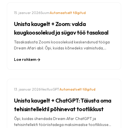
·
·
15. jaanuar 2026
Suum
Automaatselt tõlgitud
Unista kaugelt + Zoom: valda
kaugkoosolekud ja sügav töö tasakaal
Tasakaalusta Zoomi koosolekuid keskendunud tööga
Dream Afari abil. Õpi, kuidas kõnedeks valmistuda,
koosolekute vahel produktiivsena püsida ja
Loe rohkem
videokõnedest väsimust vältida.
·
·
13. jaanuar 2026
VestlusGPT
Automaatselt tõlgitud
Unista kaugelt + ChatGPT: Täiusta oma
tehisintellektil põhinevat tootlikkust
Õpi, kuidas ühendada Dream Afar ChatGPT ja
tehisintellekti tööriistadega maksimaalse tootlikkuse