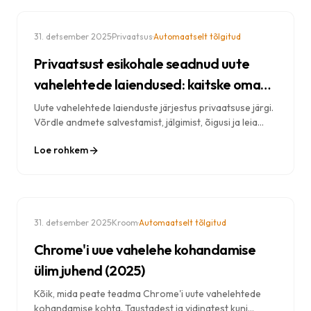
·
·
31. detsember 2025
Privaatsus
Automaatselt tõlgitud
Privaatsust esikohale seadnud uute
vahelehtede laiendused: kaitske oma
andmeid
Uute vahelehtede laienduste järjestus privaatsuse järgi.
Võrdle andmete salvestamist, jälgimist, õigusi ja leia
oma brauseri jaoks kõige privaatsust austavad valikud.
Loe rohkem
·
·
31. detsember 2025
Kroom
Automaatselt tõlgitud
Chrome'i uue vahelehe kohandamise
ülim juhend (2025)
Kõik, mida peate teadma Chrome'i uute vahelehtede
kohandamise kohta. Taustadest ja vidinatest kuni