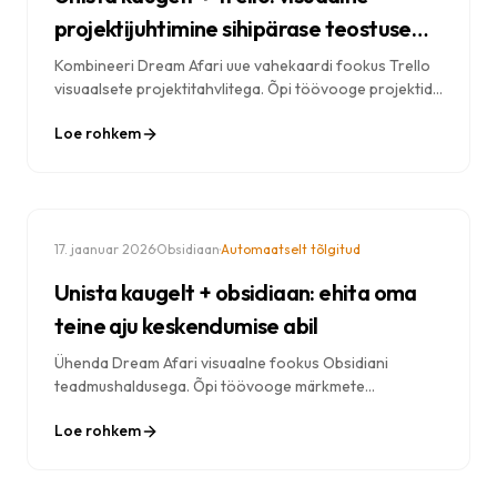
projektijuhtimine sihipärase teostuse
abil
Kombineeri Dream Afari uue vahekaardi fookus Trello
visuaalsete projektitahvlitega. Õpi töövooge projektide
haldamiseks, igapäevaste ülesannete täitmiseks ja
Loe rohkem
meeskonna nähtavuse säilitamiseks.
·
·
17. jaanuar 2026
Obsidiaan
Automaatselt tõlgitud
Unista kaugelt + obsidiaan: ehita oma
teine aju keskendumise abil
Ühenda Dream Afari visuaalne fookus Obsidiani
teadmushaldusega. Õpi töövooge märkmete
tegemiseks, teadmiste jäädvustamiseks ja teise aju
Loe rohkem
loomiseks, jäädes samal ajal produktiivseks.