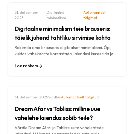
31. detsember
Digitaalne
Automaatselt
·
·
2025
minimalism
tõlgitud
Digitaalne minimalism teie brauseris:
täielik juhend tahtliku sirvimise kohta
Rakenda oma brauseris digitaalset minimalismi. Õpi,
kuidas vahekaarte korrastada, laiendusi kureerida ja
luua teadlik veebikogemus, mis teenib sinu eesmärke.
Loe rohkem
·
·
31. detsember 2025
Võrdlus
Automaatselt tõlgitud
Dream Afar vs Tabliss: milline uue
vahelehe laiendus sobib teile?
Võrdle Dream Afari ja Tablissi uute vahelehtede