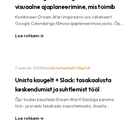
visuaalne ajaplaneerimine, mis toimib
Kombineeri Dream Afari inspireeriv uus vahekaart
Google Calendariga tõhusa ajaplaneerimise jaoks. Õpi
ajablokeerimist, keskendumise planeerimist ja
Loe rohkem
igapäevase planeerimise tehnikaid.
·
·
7. jaanuar 2026
Slack
Automaatselt tõlgitud
Unista kaugelt + Slack: tasakaalusta
keskendumist ja suhtlemist tööl
Õpi, kuidas kasutada Dream Afarit Slackiga parema
töö- ja eraelu tasakaalu saavutamiseks. Avasta
strateegiad, kuidas oma meeskonnaga ühenduses
Loe rohkem
püsida, kaitstes samal ajal sügavat tööaega.