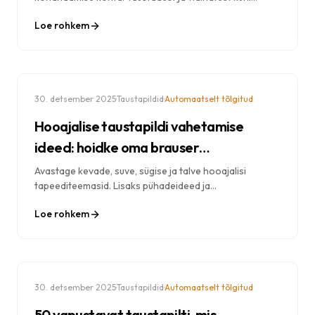
privaatsusseadete ja tootlikkuse otseteedeni – täielik
Loe rohkem
juhend.
·
·
30. detsember 2025
Taustapildid
Automaatselt tõlgitud
Hooajalise taustapildi vahetamise
ideed: hoidke oma brauser
aastaringselt värskena
Avastage kevade, suve, sügise ja talve hooajalisi
tapeediteemasid. Lisaks pühadeideed ja
rotatsioonistrateegiad, et teie brauser oleks
Loe rohkem
aastaringselt inspireeriv.
·
·
30. detsember 2025
Taustapildid
Automaatselt tõlgitud
50 vapustavat taustapilti, mis