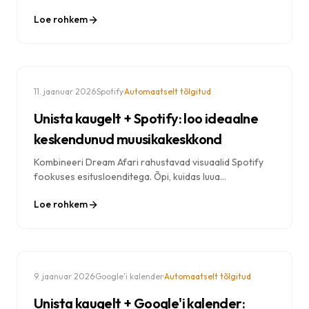
saavutamiseks. Avasta tehisintellekti abil kirjutamise,
Loe rohkem
kodeerimise, uurimistöö ja loomingulise töö töövood.
·
·
11. jaanuar 2026
Spotify
Automaatselt tõlgitud
Unista kaugelt + Spotify: loo ideaalne
keskendunud muusikakeskkond
Kombineeri Dream Afari rahustavad visuaalid Spotify
fookuses esitusloenditega. Õpi, kuidas luua
kaasahaarav töökeskkond õige muusika, taustapiltide
Loe rohkem
ja tähelepanu hajutamise blokeerimise abil.
·
·
9. jaanuar 2026
Google'i kalender
Automaatselt tõlgitud
Unista kaugelt + Google'i kalender: