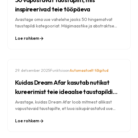
inspireerivad teie tööpäeva
Avastage oma uue vahelehe jaoks 50 hingematvat
taustapildi kategooriat. Mägimaastike ja abstraktse
kunsti vahelt leiate ideaalsed pildid oma töö
Loe rohkem
inspireerimiseks.
·
·
29. detsember 2025
Funktsioon
Automaatselt tõlgitud
Kuidas Dream Afar kasutab nutikat
kureerimist teie ideaalse taustapildi
leidmiseks
Avastage, kuidas Dream Afar loob mitmest allikast
vapustavaid taustapilte, et luua isikupärastatud uue
vahelehe kogemus. Lugege meie taustapiltide valimise
Loe rohkem
protsessi kohta.