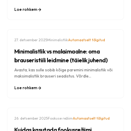
keskendumisvõimet parandada. Uuringutel põhinevad
Loe rohkem
teadmised keskkonnadisaini kohta.
·
·
27. detsember 2025
Minimalistlik
Automaatselt tõlgitud
Minimalistlik vs maksimaalne: oma
brauseristiili leidmine (täielik juhend)
Avasta, kas sulle sobib kõige paremini minimalistlik või
maksimalistlik brauseri seadistus. Võrdle
lähenemisviise, vaata näiteid ja õpi, kuidas kujundada
Loe rohkem
endale ideaalne uue vahelehe kogemus.
·
·
26. detsember 2025
Fookuse režiim
Automaatselt tõlgitud
Kuidas kasutada fookusrežiimi