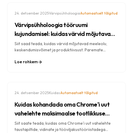
·
·
24. detsember 2025
Värvipsühholoogia
Automaatselt tõlgitud
Värvipsühholoogia tööruumi
kujundamisel: kuidas värvid mõjutavad
teie tootlikkust
Siit saad teada, kuidas värvid mõjutavad meeleolu,
keskendumisvõimet ja produktiivsust. Paremate
tulemuste saavutamiseks rakenda värvipsühholoogia
Loe rohkem
põhimõtteid oma brauseris, töölaual ja digitaalses
tööruumis.
·
·
24. detsember 2025
Kuidas
Automaatselt tõlgitud
Kuidas kohandada oma Chrome'i uut
vahelehte maksimaalse tootlikkuse
saavutamiseks
Siit saate teada, kuidas oma Chrome'i uut vahelehte
taustapiltide, vidinate ja tööviljakustööriistadega