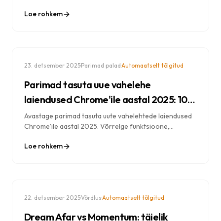
kohandada. Samm-sammult juhend ideaalse uue
Loe rohkem
vahelehe kogemuse loomiseks.
·
·
23. detsember 2025
Parimad palad
Automaatselt tõlgitud
Parimad tasuta uue vahelehe
laiendused Chrome'ile aastal 2025: 10
parimat valikut
Avastage parimad tasuta uute vahelehtede laiendused
Chrome'ile aastal 2025. Võrrelge funktsioone,
privaatsust ja kohandamisvõimalusi, et leida endale
Loe rohkem
ideaalne uue vahelehe asendaja.
·
·
22. detsember 2025
Võrdlus
Automaatselt tõlgitud
Dream Afar vs Momentum: täielik