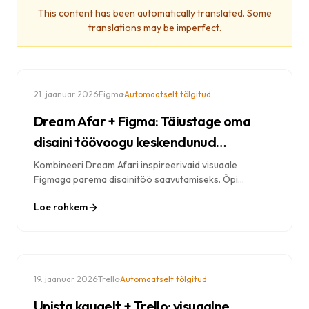
This content has been automatically translated. Some
translations may be imperfect.
·
·
21. jaanuar 2026
Figma
Automaatselt tõlgitud
Dream Afar + Figma: Täiustage oma
disaini töövoogu keskendunud
loovusega
Kombineeri Dream Afari inspireerivaid visuaale
Figmaga parema disainitöö saavutamiseks. Õpi
töövooge loominguliseks keskendumiseks,
Loe rohkem
disainiinspiratsiooni saamiseks ja produktiivseteks
disainisessioonideks.
·
·
19. jaanuar 2026
Trello
Automaatselt tõlgitud
Unista kaugelt + Trello: visuaalne