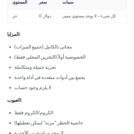
سمات
سعر
المستوى
كل شيء - لا يوجد مستوى مميز
0 دولار
حر
المزايا:
مجاني بالكامل (جميع الميزات)
الخصوصية أولاً (التخزين المحلي فقط)
تجربة جميلة ومتكاملة
يجمع بين أدوات متعددة في أداة واحدة
لا يلزم وجود حساب
العيوب:
الكروم/الكروم فقط
خاصية الحظر "مرنة" (يمكن تعطيلها)
لا يوجد مزامنة بين الأجهزة