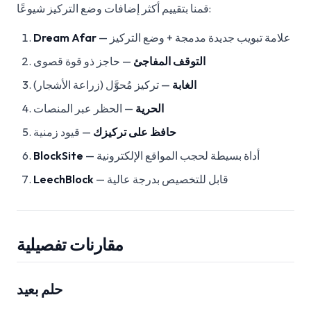
قمنا بتقييم أكثر إضافات وضع التركيز شيوعًا:
— علامة تبويب جديدة مدمجة + وضع التركيز
Dream Afar
التوقف المفاجئ
— حاجز ذو قوة قصوى
الغابة
— تركيز مُحوَّل (زراعة الأشجار)
الحرية
— الحظر عبر المنصات
حافظ على تركيزك
— قيود زمنية
— أداة بسيطة لحجب المواقع الإلكترونية
BlockSite
— قابل للتخصيص بدرجة عالية
LeechBlock
مقارنات تفصيلية
حلم بعيد