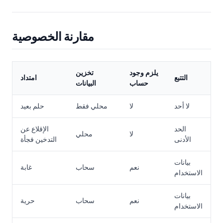
مقارنة الخصوصية
يلزم وجود
تخزين
التتبع
امتداد
حساب
البيانات
لا أحد
لا
محلي فقط
حلم بعيد
الحد
الإقلاع عن
لا
محلي
الأدنى
التدخين فجأة
بيانات
نعم
سحاب
غابة
الاستخدام
بيانات
نعم
سحاب
حرية
الاستخدام