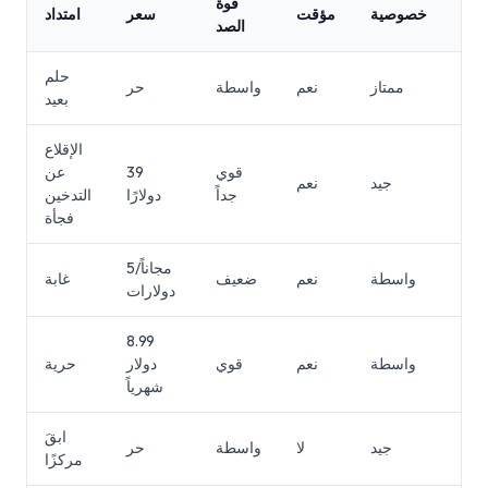
ولة
قوة
خصوصية
مؤقت
سعر
امتداد
دام
الصد
حلم
هل
ممتاز
نعم
واسطة
حر
بعيد
الإقلاع
قوي
39
عن
طة
جيد
نعم
جداً
دولارًا
التدخين
فجأة
مجاناً/5
هل
واسطة
نعم
ضعيف
غابة
دولارات
8.99
طة
واسطة
نعم
قوي
دولار
حرية
شهرياً
ابقَ
هل
جيد
لا
واسطة
حر
مركزًا