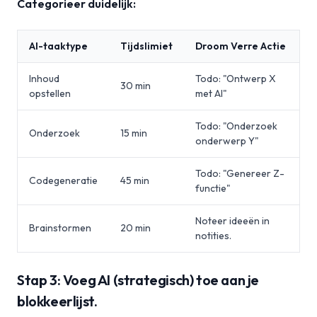
Categorieer duidelijk:
AI-taaktype
Tijdslimiet
Droom Verre Actie
Inhoud
Todo: "Ontwerp X
30 min
opstellen
met AI"
Todo: "Onderzoek
Onderzoek
15 min
onderwerp Y"
Todo: "Genereer Z-
Codegeneratie
45 min
functie"
Noteer ideeën in
Brainstormen
20 min
notities.
Stap 3: Voeg AI (strategisch) toe aan je
blokkeerlijst.