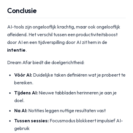
Conclusie
AI-tools zijn ongelooflijk krachtig, maar ook ongelooflijk
afleidend. Het verschil tussen een productiviteitsboost
door AI en een tijdverspilling door AI zit hem in de
intentie
.
Dream Afar biedt die doelgerichtheid:
Vóór AI:
Duidelijke taken definiëren wat je probeert te
bereiken.
Tijdens AI:
Nieuwe tabbladen herinneren je aan je
doel.
Na AI:
Notities leggen nuttige resultaten vast
Tussen sessies:
Focusmodus blokkeert impulsief AI-
gebruik