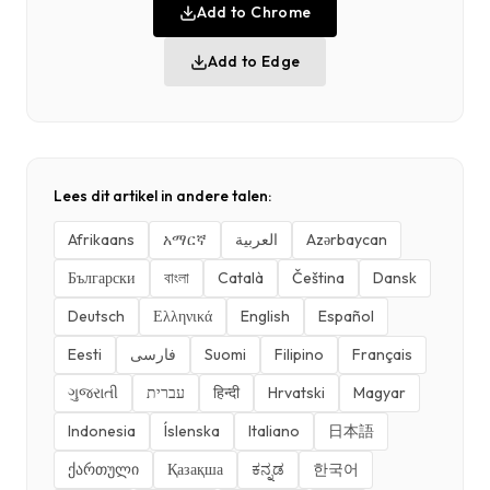
Add to Chrome
Add to Edge
Lees dit artikel in andere talen:
Afrikaans
አማርኛ
العربية
Azərbaycan
Български
বাংলা
Català
Čeština
Dansk
Deutsch
Ελληνικά
English
Español
Eesti
فارسی
Suomi
Filipino
Français
ગુજરાતી
עברית
हिन्दी
Hrvatski
Magyar
Indonesia
Íslenska
Italiano
日本語
ქართული
Қазақша
ಕನ್ನಡ
한국어