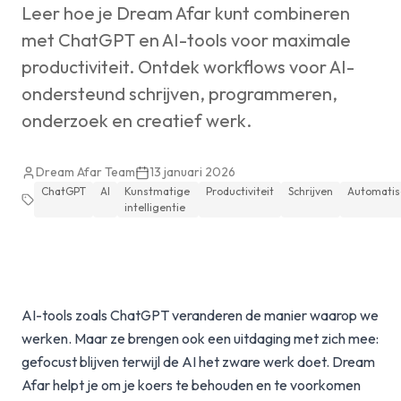
Leer hoe je Dream Afar kunt combineren
met ChatGPT en AI-tools voor maximale
productiviteit. Ontdek workflows voor AI-
ondersteund schrijven, programmeren,
onderzoek en creatief werk.
Dream Afar Team
13 januari 2026
ChatGPT
AI
Kunstmatige
Productiviteit
Schrijven
Automatis
intelligentie
AI-tools zoals ChatGPT veranderen de manier waarop we
werken. Maar ze brengen ook een uitdaging met zich mee:
gefocust blijven terwijl de AI het zware werk doet. Dream
Afar helpt je om je koers te behouden en te voorkomen