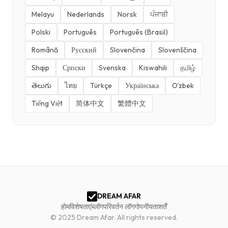
Melayu
Nederlands
Norsk
ਪੰਜਾਬੀ
Polski
Português
Português (Brasil)
Română
Русский
Slovenčina
Slovenščina
Shqip
Српски
Svenska
Kiswahili
தமிழ்
తెలుగు
ไทย
Türkçe
Українська
O'zbek
Tiếng Việt
简体中文
繁體中文
DREAM AFAR
होम
विशेषताएं
ब्लॉग
परिवर्तन लॉग
गोपनीयता
शर्तें
© 2025 Dream Afar.
All rights reserved.