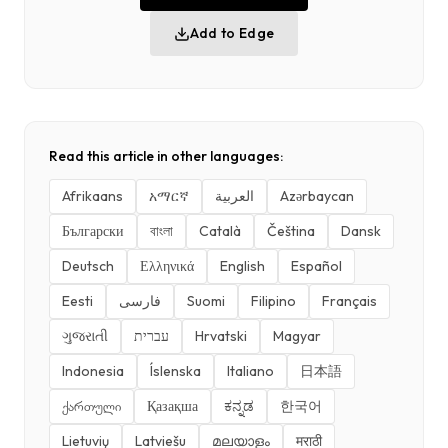
Add to Edge
Read this article in other languages:
Afrikaans
አማርኛ
العربية
Azərbaycan
Български
বাংলা
Català
Čeština
Dansk
Deutsch
Ελληνικά
English
Español
Eesti
فارسی
Suomi
Filipino
Français
ગુજરાતી
עברית
Hrvatski
Magyar
Indonesia
Íslenska
Italiano
日本語
ქართული
Қазақша
ಕನ್ನಡ
한국어
Lietuvių
Latviešu
മലയാളം
मराठी