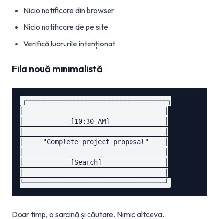
Nicio notificare din browser
Nicio notificare de pe site
Verifică lucrurile intenționat
Fila nouă minimalistă
┌────────────────────────────────────┐

│                                    │

│            [10:30 AM]              │

│                                    │

│     "Complete project proposal"    │

│                                    │

│            [Search]                │

│                                    │

Doar timp, o sarcină și căutare. Nimic altceva.