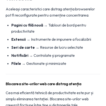
Aceleași caracteristici care distrag atenția browserelor
pot fi reconfigurate pentru a menține concentrarea:
Pagini cu filă nouă
→ Tablouri de bord pentru
productivitate
Extensii
→ Instrumente de impunere a focalizării
Seri de carte
→ Resurse de lucru selectate
Notificări
→ Controlate și programate
Filele
→ Gestionate și minimizate
Blocarea site-urilor web care distrag atenția
Cea mai eficientă tehnică de productivitate este pur și
simplu eliminarea tentației. Blocarea site-urilor web
creează fricțiune între tine și distragerile tale.