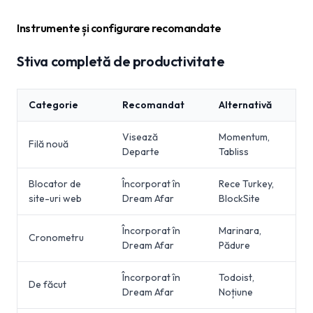
Instrumente și configurare recomandate
Stiva completă de productivitate
Categorie
Recomandat
Alternativă
Visează
Momentum,
Filă nouă
Departe
Tabliss
Blocator de
Încorporat în
Rece Turkey,
site-uri web
Dream Afar
BlockSite
Încorporat în
Marinara,
Cronometru
Dream Afar
Pădure
Încorporat în
Todoist,
De făcut
Dream Afar
Noțiune