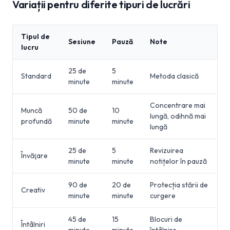
Variații pentru diferite tipuri de lucrări
Tipul de
Sesiune
Pauză
Note
lucru
25 de
5
Standard
Metoda clasică
minute
minute
Concentrare mai
Muncă
50 de
10
lungă, odihnă mai
profundă
minute
minute
lungă
25 de
5
Revizuirea
Învăţare
minute
minute
notițelor în pauză
90 de
20 de
Protecția stării de
Creativ
minute
minute
curgere
45 de
15
Blocuri de
Întâlniri