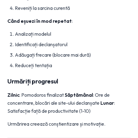
Reveniți la sarcina curentă
Când eșuezi în mod repetat
:
Analizați modelul
Identificați declanșatorul
Adăugați frecare (blocare mai dură)
Reduceți tentația
Urmăriți progresul
Zilnic
: Pomodoros finalizat
Săptămânal
: Ore de
concentrare, blocări ale site-ului declanșate
Lunar
:
Satisfacție față de productivitate (1-10)
Urmărirea creează conștientizare și motivație.