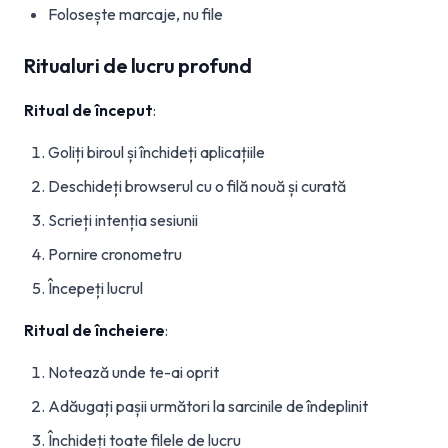
Folosește marcaje, nu file
Ritualuri de lucru profund
Ritual de început
:
Goliți biroul și închideți aplicațiile
Deschideți browserul cu o filă nouă și curată
Scrieți intenția sesiunii
Pornire cronometru
Începeți lucrul
Ritual de încheiere
:
Notează unde te-ai oprit
Adăugați pașii următori la sarcinile de îndeplinit
Închideți toate filele de lucru