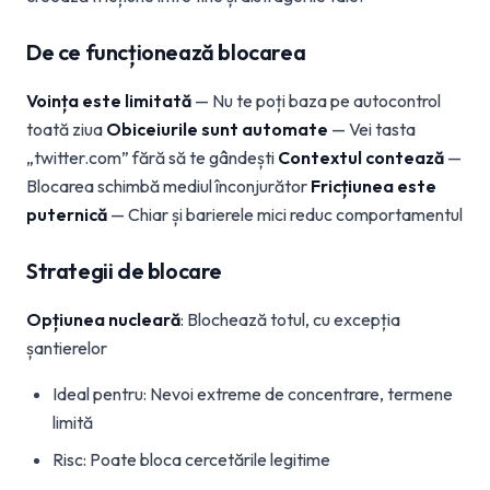
De ce funcționează blocarea
Voința este limitată
— Nu te poți baza pe autocontrol
toată ziua
Obiceiurile sunt automate
— Vei tasta
„twitter.com” fără să te gândești
Contextul contează
—
Blocarea schimbă mediul înconjurător
Fricțiunea este
puternică
— Chiar și barierele mici reduc comportamentul
Strategii de blocare
Opțiunea nucleară
: Blochează totul, cu excepția
șantierelor
Ideal pentru: Nevoi extreme de concentrare, termene
limită
Risc: Poate bloca cercetările legitime