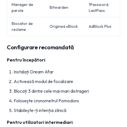
Manager de
1Password,
Bitwarden
parole
LastPass
Blocator de
Originea uBlock
AdBlock Plus
reclame
Configurare recomandată
Pentru începători
:
Instalați Dream Afar
Activează modul de focalizare
Blocați 3 dintre cele mai mari distrageri
Folosește cronometrul Pomodoro
Stabilește-ți intenția zilnică
Pentru utilizatori intermediari
: