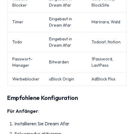
Blocker
Dream Afar
BlockSite
Eingebaut in
Timer
Marinara, Wald
Dream Afar
Eingebaut in
Todo
Todoist, Notion
Dream Afar
Passwort-
1Password,
Bitwarden
Manager
LastPass
Werbeblocker
uBlock Origin
AdBlock Plus
Empfohlene Konfiguration
Für Anfänger
:
Installieren Sie Dream Afar
Fokusmodus aktivieren