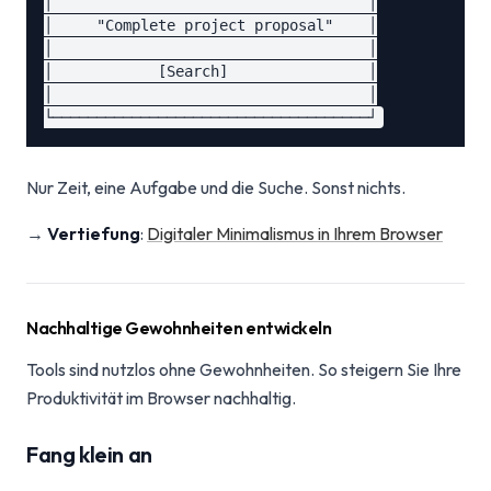
│                                    │

│     "Complete project proposal"    │

│                                    │

│            [Search]                │

│                                    │

Nur Zeit, eine Aufgabe und die Suche. Sonst nichts.
→
Vertiefung
:
Digitaler Minimalismus in Ihrem Browser
Nachhaltige Gewohnheiten entwickeln
Tools sind nutzlos ohne Gewohnheiten. So steigern Sie Ihre
Produktivität im Browser nachhaltig.
Fang klein an