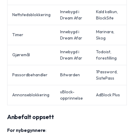
Innebygd i
Kald kalkun,
Nettstedsblokkering
Dream Afar
BlockSite
Innebygd i
Marinara,
Timer
Dream Afar
Skog
Innebygd i
Todoist,
Gjøremål
Dream Afar
forestilling
1Password,
Passordbehandler
Bitwarden
SistePass
uBlock-
Annonseblokkering
AdBlock Plus
opprinnelse
Anbefalt oppsett
For nybegynnere
: