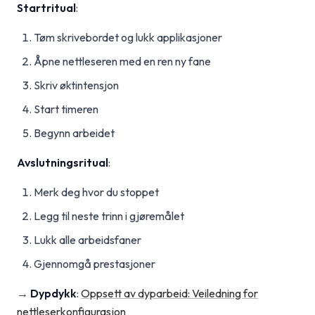
Startritual
:
Tøm skrivebordet og lukk applikasjoner
Åpne nettleseren med en ren ny fane
Skriv øktintensjon
Start timeren
Begynn arbeidet
Avslutningsritual
:
Merk deg hvor du stoppet
Legg til neste trinn i gjøremålet
Lukk alle arbeidsfaner
Gjennomgå prestasjoner
→
Dypdykk
:
Oppsett av dyparbeid: Veiledning for
nettleserkonfigurasjon