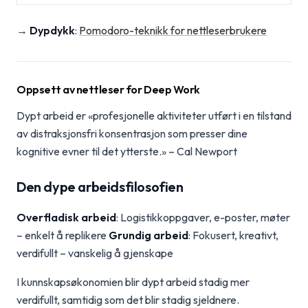
→
Dypdykk
:
Pomodoro-teknikk for nettleserbrukere
Oppsett av nettleser for Deep Work
Dypt arbeid er «profesjonelle aktiviteter utført i en tilstand
av distraksjonsfri konsentrasjon som presser dine
kognitive evner til det ytterste.» – Cal Newport
Den dype arbeidsfilosofien
Overfladisk arbeid
: Logistikkoppgaver, e-poster, møter
– enkelt å replikere
Grundig arbeid
: Fokusert, kreativt,
verdifullt – vanskelig å gjenskape
I kunnskapsøkonomien blir dypt arbeid stadig mer
verdifullt, samtidig som det blir stadig sjeldnere.