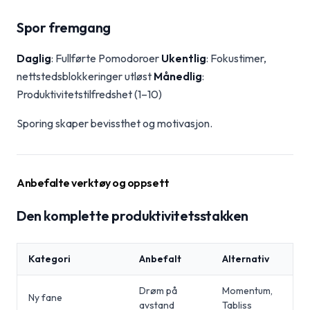
Spor fremgang
Daglig
: Fullførte Pomodoroer
Ukentlig
: Fokustimer,
nettstedsblokkeringer utløst
Månedlig
:
Produktivitetstilfredshet (1–10)
Sporing skaper bevissthet og motivasjon.
Anbefalte verktøy og oppsett
Den komplette produktivitetsstakken
Kategori
Anbefalt
Alternativ
Drøm på
Momentum,
Ny fane
avstand
Tabliss