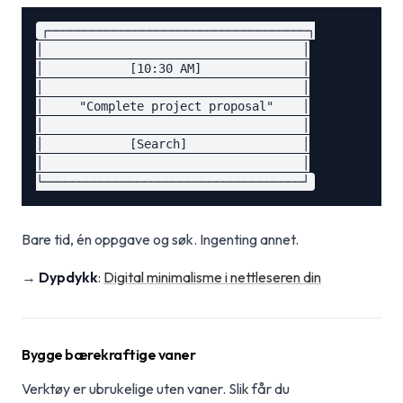
┌────────────────────────────────────┐

│                                    │

│            [10:30 AM]              │

│                                    │

│     "Complete project proposal"    │

│                                    │

│            [Search]                │

│                                    │

Bare tid, én oppgave og søk. Ingenting annet.
→
Dypdykk
:
Digital minimalisme i nettleseren din
Bygge bærekraftige vaner
Verktøy er ubrukelige uten vaner. Slik får du