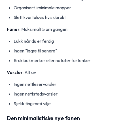
Organisert i minimale mapper
Slett kvartalsvis hvis ubrukt
Faner
: Maksimalt 5 om gangen
Lukk når du er ferdig
Ingen "lagre til senere"
Bruk bokmerker eller notater for lenker
Varsler
: Alt av
Ingen nettleservarsler
Ingen nettstedsvarsler
Sjekk ting med vilje
Den minimalistiske nye fanen