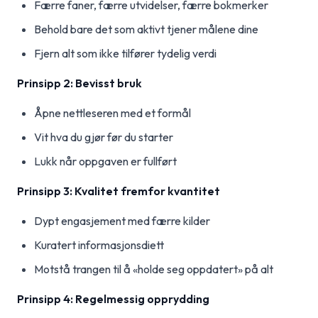
Færre faner, færre utvidelser, færre bokmerker
Behold bare det som aktivt tjener målene dine
Fjern alt som ikke tilfører tydelig verdi
Prinsipp 2: Bevisst bruk
Åpne nettleseren med et formål
Vit hva du gjør før du starter
Lukk når oppgaven er fullført
Prinsipp 3: Kvalitet fremfor kvantitet
Dypt engasjement med færre kilder
Kuratert informasjonsdiett
Motstå trangen til å «holde seg oppdatert» på alt
Prinsipp 4: Regelmessig opprydding