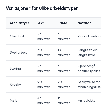
Variasjoner for ulike arbeidstyper
Arbeidstype
Økt
Brudd
Notater
25
5
Standard
Klassisk metode
minutter
minutter
50
10
Lengre fokus,
Dypt arbeid
minutter
minutter
lengre hvile
25
5
Gjennomgå
Læring
minutter
minutter
notater i pausen
90
20
Beskyttelse mot
Kreativ
minutter
minutter
strømningstilstand
45
15
Møter
Møteblokker
minutter
minutter