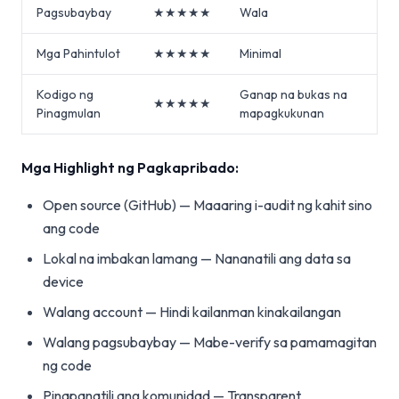
Pagsubaybay
★★★★★
Wala
Mga Pahintulot
★★★★★
Minimal
Kodigo ng
Ganap na bukas na
★★★★★
Pinagmulan
mapagkukunan
Mga Highlight ng Pagkapribado:
Open source (GitHub) — Maaaring i-audit ng kahit sino
ang code
Lokal na imbakan lamang — Nananatili ang data sa
device
Walang account — Hindi kailanman kinakailangan
Walang pagsubaybay — Mabe-verify sa pamamagitan
ng code
Pinapanatili ang komunidad — Transparent