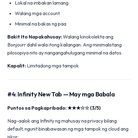
Lokal na imbakan lamang
Walang mga account
Minimal na bakas ng paa
Bakit Ito Napakahusay:
Walang kinokolekta ang
Bonjourr dahil wala itong kailangan. Ang minimalistang
pilosopiya nito ay nangangahulugang minimal na datos.
Kapalit:
Limitadong mga tampok
#4: Infinity New Tab — May mga Babala
Puntos sa Pagkapribado: ★★★☆☆ (3/5)
Nag-aalok ang Infinity ng mahusay na privacy bilang
default, ngunit binabawasan ng mga tampok ng cloud ang
iskor: