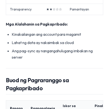
Transparency
★★☆☆☆
Pamantayan
Mga Alalahanin sa Pagkapribado:
Kinakailangan ang account para magamit
Lahat ng data ay nakaimbak sa cloud
Ang pag-sync ay nangangahulugang imbakan ng
server
Buod ng Pagraranggo sa
Pagkapribado
Iskor sa
Pinakam
Ranggo
Pagpapalawig