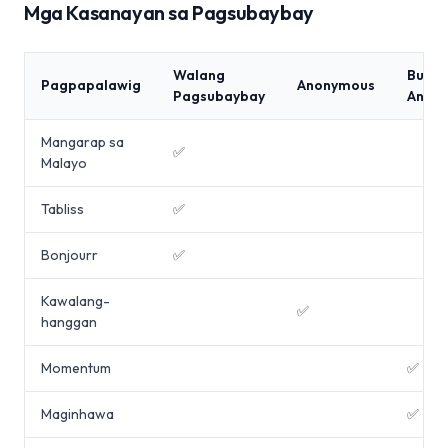
Mga Kasanayan sa Pagsubaybay
Walang
Buon
Pagpapalawig
Anonymous
Pagsubaybay
Analy
Mangarap sa
✅
Malayo
Tabliss
✅
Bonjourr
✅
Kawalang-
✅
hanggan
Momentum
✅
Maginhawa
✅