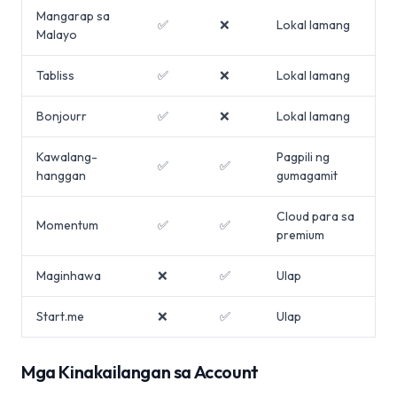
Mangarap sa
✅
❌
Lokal lamang
Malayo
Tabliss
✅
❌
Lokal lamang
Bonjourr
✅
❌
Lokal lamang
Kawalang-
Pagpili ng
✅
✅
hanggan
gumagamit
Cloud para sa
Momentum
✅
✅
premium
Maginhawa
❌
✅
Ulap
Start.me
❌
✅
Ulap
Mga Kinakailangan sa Account