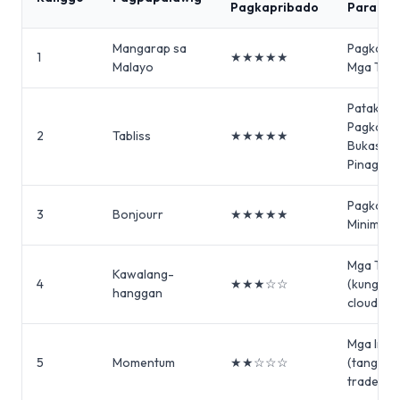
Pagkapribado
Para sa
Mangarap sa
Pagkapri
1
★★★★★
Malayo
Mga Tam
Patakara
Pagkapri
2
Tabliss
★★★★★
Bukas na
Pinagmul
Pagkapri
3
Bonjourr
★★★★★
Minimali
Mga Tam
Kawalang-
4
★★★☆☆
(kung wa
hanggan
cloud)
Mga Inte
5
Momentum
★★☆☆☆
(tanggap
trade-of