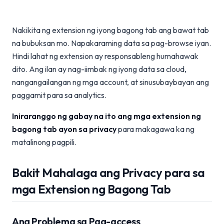
Nakikita ng extension ng iyong bagong tab ang bawat tab
na bubuksan mo. Napakaraming data sa pag-browse iyan.
Hindi lahat ng extension ay responsableng humahawak
dito. Ang ilan ay nag-iimbak ng iyong data sa cloud,
nangangailangan ng mga account, at sinusubaybayan ang
paggamit para sa analytics.
Iniraranggo ng gabay na ito ang mga extension ng
bagong tab ayon sa privacy
para makagawa ka ng
matalinong pagpili.
Bakit Mahalaga ang Privacy para sa
mga Extension ng Bagong Tab
Ang Problema sa Pag-access