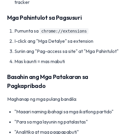
tracker
Mga Pahintulot sa Pagsusuri
Pumunta sa
chrome://extensions
I-click ang "Mga Detalye" sa extension
Suriin ang "Pag-access sa site" at "Mga Pahintulot"
Mas kaunti = mas mabuti
Basahin ang Mga Patakaran sa
Pagkapribado
Maghanap ng mga pulang bandila:
"Maaari naming ibahagi sa mga ikatlong partido"
"Para sa mga layunin ng patalastas"
"Analitika at mga pagpapabuti"