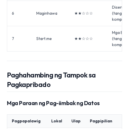
Disenyo
6
Maginhawa
★★☆☆☆
(tanggap
komprom
Mga Boo
7
Start.me
★★☆☆☆
(tanggap
komprom
Paghahambing ng Tampok sa
Pagkapribado
Mga Paraan ng Pag-iimbak ng Datos
Pagpapalawig
Lokal
Ulap
Pagpipilian