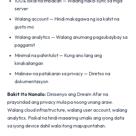
100% lokal na imbakan — Walang naka-sync sa mga
server
Walang account — Hindi makagawa ng isa kahit na
gusto mo
Walang analytics — Walang anumang pagsubaybay sa
paggamit
Minimal na pahintulot — Kung ano lang ang
kinakailangan
Malinaw na patakaran sa privacy — Diretso na
dokumentasyon
Bakit Ito Nanalo:
Dinisenyo ang Dream Afar na
prayoridad ang privacy mula pa noong unang araw.
Walang cloud infrastructure, walang user account, walang
analytics. Pisikal na hindi maaaring umalis ang iyong data
sa iyong device dahil wala itong mapupuntahan.