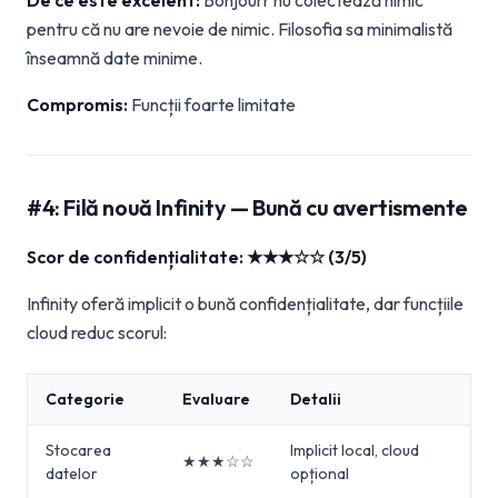
De ce este excelent:
Bonjourr nu colectează nimic
pentru că nu are nevoie de nimic. Filosofia sa minimalistă
înseamnă date minime.
Compromis:
Funcții foarte limitate
#4: Filă nouă Infinity — Bună cu avertismente
Scor de confidențialitate: ★★★☆☆ (3/5)
Infinity oferă implicit o bună confidențialitate, dar funcțiile
cloud reduc scorul:
Categorie
Evaluare
Detalii
Stocarea
Implicit local, cloud
★★★☆☆
datelor
opțional