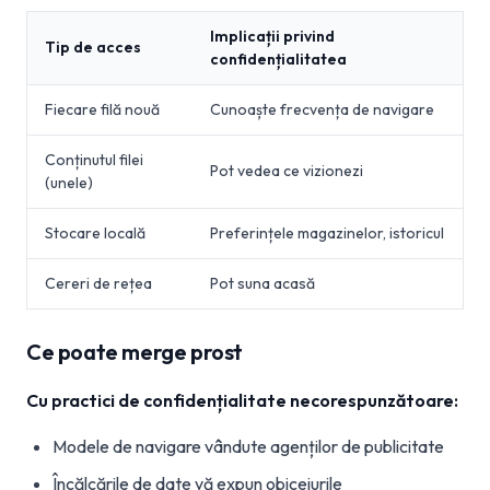
Implicații privind
Tip de acces
confidențialitatea
Fiecare filă nouă
Cunoaște frecvența de navigare
Conținutul filei
Pot vedea ce vizionezi
(unele)
Stocare locală
Preferințele magazinelor, istoricul
Cereri de rețea
Pot suna acasă
Ce poate merge prost
Cu practici de confidențialitate necorespunzătoare:
Modele de navigare vândute agenților de publicitate
Încălcările de date vă expun obiceiurile