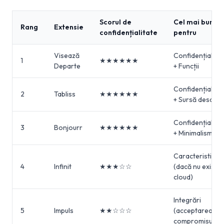
Scorul de
Cel mai bun
Rang
Extensie
confidențialitate
pentru
Visează
Confidențialitat
1
★★★★★★
Departe
+ Funcții
Confidențialitat
2
Tabliss
★★★★★★
+ Sursă deschis
Confidențialitat
3
Bonjourr
★★★★★★
+ Minimalism
Caracteristici
4
Infinit
★★★☆☆
(dacă nu există
cloud)
Integrări
5
Impuls
★★☆☆☆
(acceptarea
compromisurilo