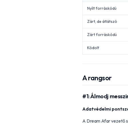
Nyílt forráskódú
Zárt, de átlátszó
Zárt forráskódú
Kódolt
A rangsor
#1: Álmodj messz
Adatvédelmi ponts
A Dream Afar vezető s