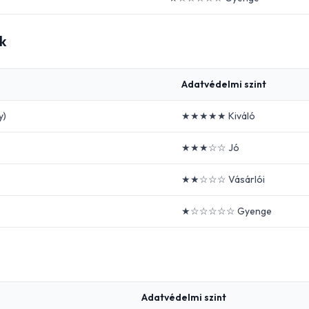
k
Adatvédelmi szint
y)
★★★★★ Kiváló
★★★☆☆ Jó
★★☆☆☆ Vásárlói
★☆☆☆☆☆ Gyenge
Adatvédelmi szint