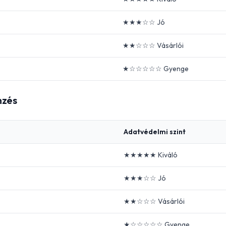
★★★☆☆ Jó
★★☆☆☆ Vásárlói
★☆☆☆☆☆ Gyenge
mzés
Adatvédelmi szint
★★★★★ Kiváló
★★★☆☆ Jó
★★☆☆☆ Vásárlói
★☆☆☆☆☆ Gyenge