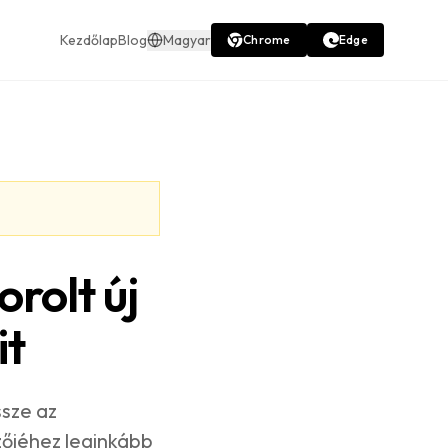
Kezdőlap
Blog
Magyar
Chrome
Edge
rolt új
it
ssze az
zőjéhez leginkább