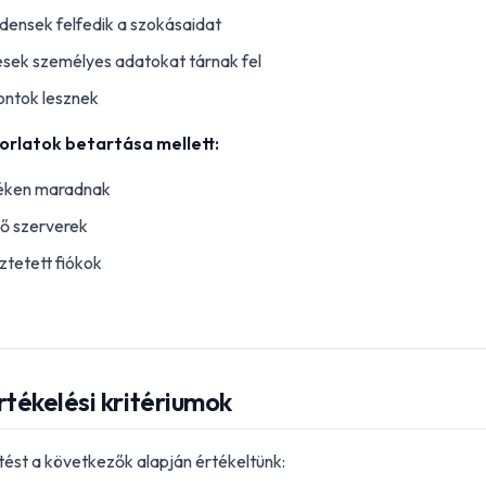
densek felfedik a szokásaidat
ések személyes adatokat tárnak fel
ontok lesznek
orlatok betartása mellett:
léken maradnak
tő szerverek
ztetett fiókok
tékelési kritériumok
tést a következők alapján értékeltünk: