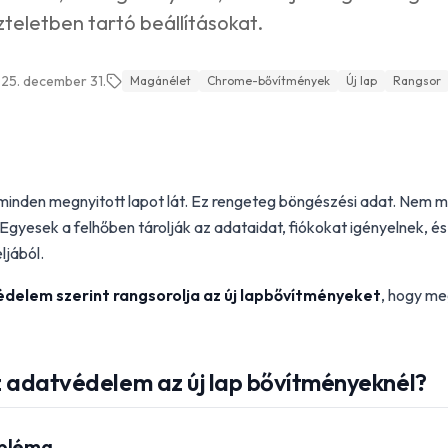
teletben tartó beállításokat.
25. december 31.
Magánélet
Chrome-bővítmények
Új lap
Rangsor
minden megnyitott lapot lát. Ez rengeteg böngészési adat. Nem m
 Egyesek a felhőben tárolják az adataidat, fiókokat igényelnek, é
ljából.
delem szerint rangsorolja az új lapbővítményeket
, hogy me
z adatvédelem az új lap bővítményeknél?
obléma