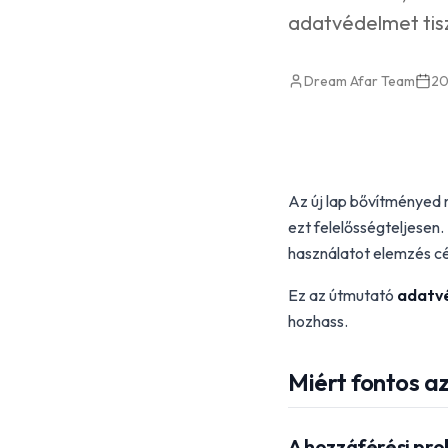
adatvédelmet tisz
Dream Afar Team
20
Az új lap bővítményed 
ezt felelősségteljesen.
használatot elemzés cé
Ez az útmutató
adatvé
hozhass.
Miért fontos a
A hozzáférési pr