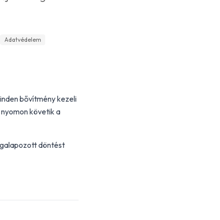
Adatvédelem
inden bővítmény kezeli
s nyomon követik a
galapozott döntést