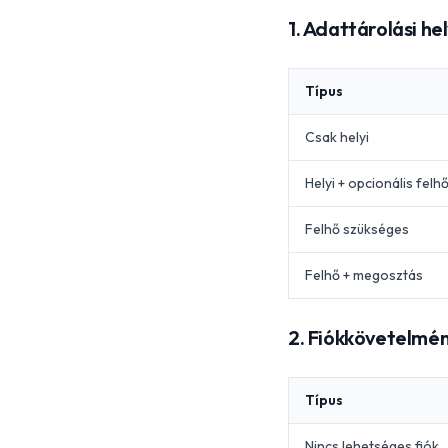
1. Adattárolási he
Típus
Csak helyi
Helyi + opcionális felh
Felhő szükséges
Felhő + megosztás
2. Fiókkövetelmé
Típus
Nincs lehetséges fiók