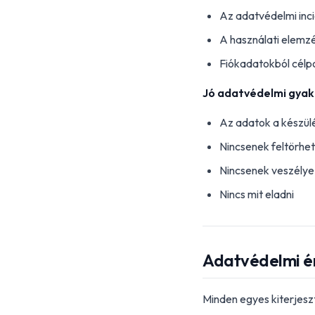
Az adatvédelmi inci
A használati elemz
Fiókadatokból célp
Jó adatvédelmi gyak
Az adatok a készü
Nincsenek feltörhe
Nincsenek veszélye
Nincs mit eladni
Adatvédelmi ér
Minden egyes kiterjesz