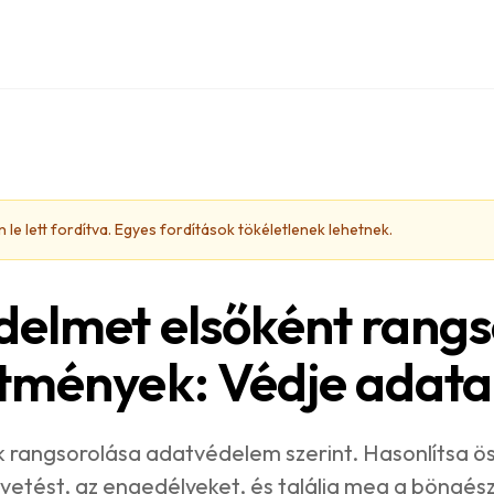
 le lett fordítva. Egyes fordítások tökéletlenek lehetnek.
elmet elsőként rangso
tmények: Védje adata
 rangsorolása adatvédelem szerint. Hasonlítsa ö
övetést, az engedélyeket, és találja meg a böngés