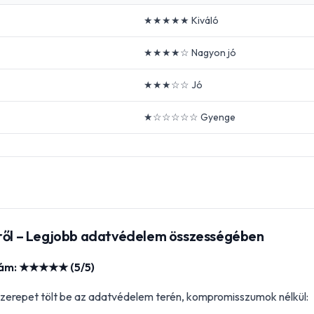
★★★★★ Kiváló
★★★★☆ Nagyon jó
★★★☆☆ Jó
★☆☆☆☆☆ Gyenge
iről – Legjobb adatvédelem összességében
zám: ★★★★★ (5/5)
zerepet tölt be az adatvédelem terén, kompromisszumok nélkül: