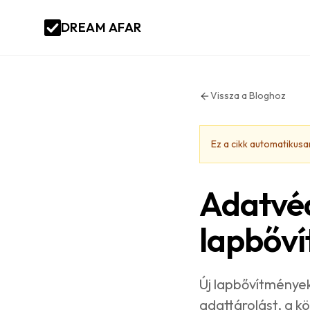
DREAM AFAR
Vissza a Bloghoz
Ez a cikk automatikusan
Adatvéd
lapbőví
Új lapbővítmények
adattárolást, a k