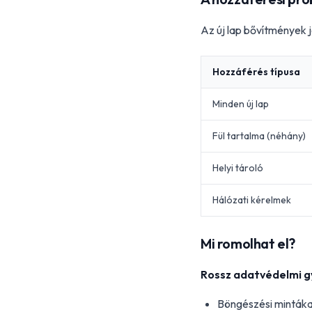
Az új lap bővítmények 
Hozzáférés típusa
Minden új lap
Fül tartalma (néhány)
Helyi tároló
Hálózati kérelmek
Mi romolhat el?
Rossz adatvédelmi gy
Böngészési mintáka