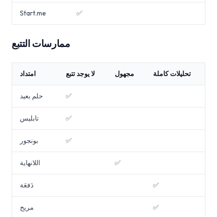
Start.me
✅
ممارسات التتبع
تحليلات كاملة
مجهول
لا يوجد تتبع
امتداد
✅
حلم بعيد
✅
تابليس
✅
بونجور
✅
اللانهاية
✅
دَفعَة
✅
مريح