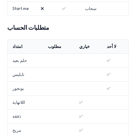
سحاب
✅
❌
Start.me
متطلبات الحساب
لا أحد
خياري
مطلوب
امتداد
✅
حلم بعيد
✅
تابليس
✅
بونجور
✅
اللانهاية
✅
دَفعَة
✅
مريح