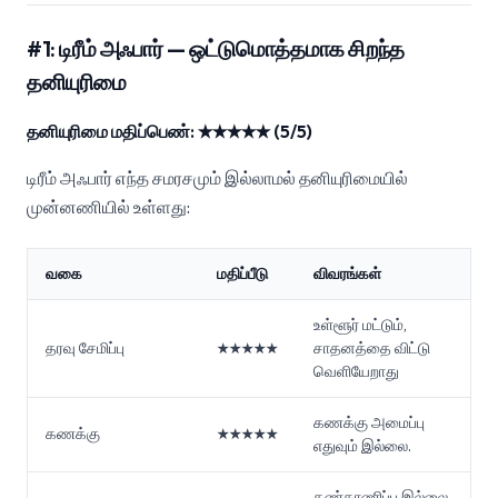
#1: டிரீம் அஃபார் — ஒட்டுமொத்தமாக சிறந்த
தனியுரிமை
தனியுரிமை மதிப்பெண்: ★★★★★ (5/5)
டிரீம் அஃபார் எந்த சமரசமும் இல்லாமல் தனியுரிமையில்
முன்னணியில் உள்ளது:
வகை
மதிப்பீடு
விவரங்கள்
உள்ளூர் மட்டும்,
தரவு சேமிப்பு
★★★★★
சாதனத்தை விட்டு
வெளியேறாது
கணக்கு அமைப்பு
கணக்கு
★★★★★
எதுவும் இல்லை.
கண்காணிப்பு இல்லை,