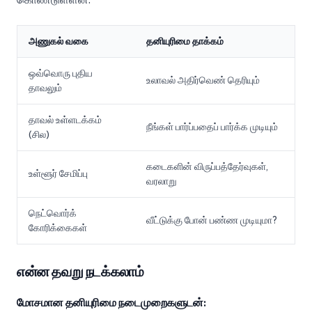
அணுகல் வகை
தனியுரிமை தாக்கம்
ஒவ்வொரு புதிய
உலாவல் அதிர்வெண் தெரியும்
தாவலும்
தாவல் உள்ளடக்கம்
நீங்கள் பார்ப்பதைப் பார்க்க முடியும்
(சில)
கடைகளின் விருப்பத்தேர்வுகள்,
உள்ளூர் சேமிப்பு
வரலாறு
நெட்வொர்க்
வீட்டுக்கு போன் பண்ண முடியுமா?
கோரிக்கைகள்
என்ன தவறு நடக்கலாம்
மோசமான தனியுரிமை நடைமுறைகளுடன்: