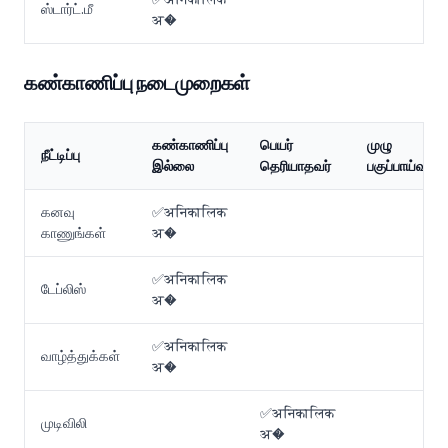
ஸ்டார்ட்.மீ
अ�
கண்காணிப்பு நடைமுறைகள்
கண்காணிப்பு
பெயர்
முழு
நீட்டிப்பு
இல்லை
தெரியாதவர்
பகுப்பாய்வு
கனவு
✅अनिकालिक
காணுங்கள்
अ�
✅अनिकालिक
டேப்லிஸ்
अ�
✅अनिकालिक
வாழ்த்துக்கள்
अ�
✅अनिकालिक
முடிவிலி
अ�