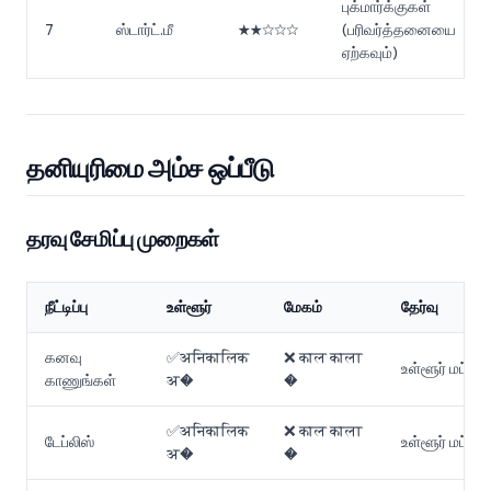
புக்மார்க்குகள்
7
ஸ்டார்ட்.மீ
★★☆☆☆
(பரிவர்த்தனையை
ஏற்கவும்)
தனியுரிமை அம்ச ஒப்பீடு
தரவு சேமிப்பு முறைகள்
நீட்டிப்பு
உள்ளூர்
மேகம்
தேர்வு
கனவு
✅अनिकालिक
❌ काल काला
உள்ளூர் மட்டும்
காணுங்கள்
अ�
�
✅अनिकालिक
❌ काल काला
டேப்லிஸ்
உள்ளூர் மட்டும்
अ�
�