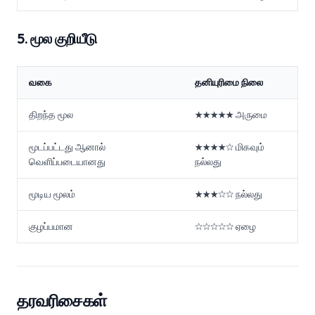
5. மூல குறியீடு
வகை
தனியுரிமை நிலை
திறந்த மூல
★★★★★ அருமை
மூடப்பட்டது ஆனால்
★★★★☆ மிகவும்
வெளிப்படையானது
நல்லது
மூடிய மூலம்
★★★☆☆ நல்லது
குழப்பமான
☆☆☆☆☆ ஏழை
தரவரிசைகள்