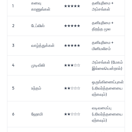
கனவு
தனியுரிமை +
1
★★★★★
காணுங்கள்
அம்சங்கள்
தனியுரிமை +
2
டேப்லிஸ்
★★★★★
திறந்த மூல
தனியுரிமை +
3
வாழ்த்துக்கள்
★★★★★
மினிமலிசம்
அம்சங்கள் (மேகம்
4
முடிவிலி
★★★☆☆
இல்லையென்றால்)
ஒருங்கிணைப்புகள்
5
உந்தம்
★★☆☆☆
(பரிவர்த்தனையை
ஏற்கவும்)
வடிவமைப்பு
6
ஹோமி
★★☆☆☆
(பரிவர்த்தனையை
ஏற்கவும்)