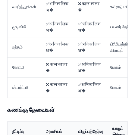
✅अनिकालिक
❌ काल काला
வாழ்த்துக்கள்
உள்ளூர் மட்டும்
अ�
�
✅अनिकालिक
✅अनिकालिक
முடிவிலி
பயனர் தேர்வு
अ�
अ�
✅अनिकालिक
✅अनिकालिक
பிரீமியத்திற்
உந்தம்
अ�
अ�
கிளவுட்
❌ काल काला
✅अनिकालिक
ஹோமி
மேகம்
�
अ�
❌ काल काला
✅अनिकालिक
ஸ்டார்ட்.மீ
மேகம்
�
अ�
கணக்கு தேவைகள்
யாரும்
நீட்டிப்பு
அவசியம்
விருப்பத்தேர்வு
இல்லை