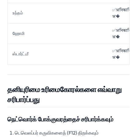
✅अनिकालिक
உந்தம்
अ�
✅अनिकालिक
ஹோமி
अ�
✅अनिकालिक
ஸ்டார்ட்.மீ
अ�
தனியுரிமை உரிமைகோரல்களை எவ்வாறு
சரிபார்ப்பது
நெட்வொர்க் போக்குவரத்தைச் சரிபார்க்கவும்
டெவெலப்பர் கருவிகளைத் (F12) திறக்கவும்