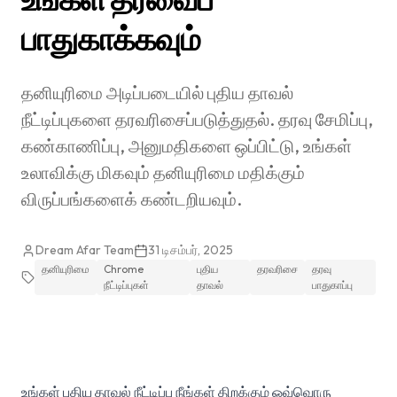
பாதுகாக்கவும்
தனியுரிமை அடிப்படையில் புதிய தாவல்
நீட்டிப்புகளை தரவரிசைப்படுத்துதல். தரவு சேமிப்பு,
கண்காணிப்பு, அனுமதிகளை ஒப்பிட்டு, உங்கள்
உலாவிக்கு மிகவும் தனியுரிமை மதிக்கும்
விருப்பங்களைக் கண்டறியவும்.
Dream Afar Team
31 டிசம்பர், 2025
தனியுரிமை
Chrome
புதிய
தரவரிசை
தரவு
நீட்டிப்புகள்
தாவல்
பாதுகாப்பு
உங்கள் புதிய தாவல் நீட்டிப்பு நீங்கள் திறக்கும் ஒவ்வொரு