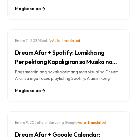
produktibidad. Tuklasin ang mga daloy ng trabaho para
Magbasa pa
sa AI-assisted writing, coding, pananaliksik, at
malikhaing gawain.
·
·
Enero 11, 2026
Spotify
Auto-translated
Dream Afar + Spotify: Lumikha ng
Perpektong Kapaligiran sa Musika na
Nakatuon
Pagsamahin ang nakakakalmang mga visual ng Dream
Afar sa mga focus playlist ng Spotify. Alamin kung
paano lumikha ng isang nakaka-engganyong
Magbasa pa
kapaligiran sa trabaho gamit ang tamang musika, mga
wallpaper, at pagharang sa distraction.
·
·
Enero 9, 2026
Kalendaryo ng Google
Auto-translated
Dream Afar + Google Calendar: