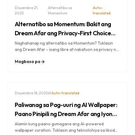
Disyembre 21,
Alternatibo sa
Auto-
·
·
2025
Momentum
translated
Alternatibo sa Momentum: Bakit ang
Dream Afar ang Privacy-First Choice
para sa Iyong Bagong Tab
Naghahanap ng alternatibo sa Momentum? Tuklasin
ang Dream Afar - isang libre at nakatuon sa privacy na
extension para sa bagong tab na may mga
Magbasa pa
nakamamanghang wallpaper, napapasadyang mga
widget, at walang pangongolekta ng data. Hindi
kailangan ng account.
·
·
Disyembre 18, 2025
AI
Auto-translated
Paliwanag sa Pag-uuri ng AI Wallpaper:
Paano Pinipili ng Dream Afar ang Iyong
Perpektong Background
Alamin kung paano gumagana ang AI-powered
wallpaper curation. Tuklasin ang teknolohiya sa likod