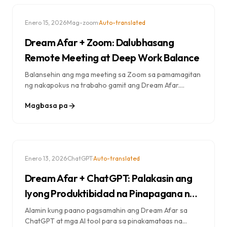
·
·
Enero 15, 2026
Mag-zoom
Auto-translated
Dream Afar + Zoom: Dalubhasang
Remote Meeting at Deep Work Balance
Balansehin ang mga meeting sa Zoom sa pamamagitan
ng nakapokus na trabaho gamit ang Dream Afar.
Alamin kung paano maghanda para sa mga tawag,
Magbasa pa
manatiling produktibo sa pagitan ng mga meeting, at
maiwasan ang pagkapagod sa video call.
·
·
Enero 13, 2026
ChatGPT
Auto-translated
Dream Afar + ChatGPT: Palakasin ang
Iyong Produktibidad na Pinapagana ng
AI
Alamin kung paano pagsamahin ang Dream Afar sa
ChatGPT at mga AI tool para sa pinakamataas na