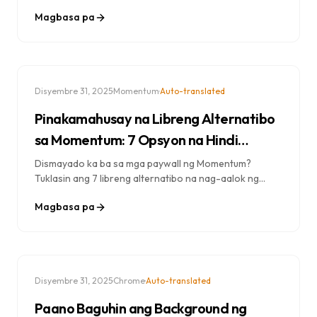
workspace ng Notion. Gumawa ng isang tuluy-tuloy na
Magbasa pa
sistema ng produktibidad na nagpapalakas ng pokus,
sumusubaybay sa mga gawain, at nagbibigay-
inspirasyon sa pang-araw-araw na aksyon.
·
·
Disyembre 31, 2025
Momentum
Auto-translated
Pinakamahusay na Libreng Alternatibo
sa Momentum: 7 Opsyon na Hindi
Nagla-lock ng Mga Tampok
Dismayado ka ba sa mga paywall ng Momentum?
Tuklasin ang 7 libreng alternatibo na nag-aalok ng
weather, focus mode, at mga dapat gawin nang walang
Magbasa pa
premium subscription.
·
·
Disyembre 31, 2025
Chrome
Auto-translated
Paano Baguhin ang Background ng