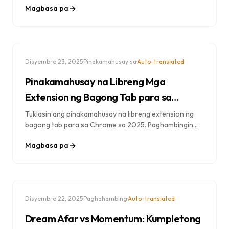
Magbasa pa
hakbang na gabay sa paglikha ng perpektong
karanasan sa bagong tab.
·
·
Disyembre 23, 2025
Pinakamahusay sa
Auto-translated
Pinakamahusay na Libreng Mga
Extension ng Bagong Tab para sa
Chrome sa 2025: Nangungunang 10 Pinili
Tuklasin ang pinakamahusay na libreng extension ng
bagong tab para sa Chrome sa 2025. Paghambingin
ang mga feature, privacy, at mga opsyon sa pag-
Magbasa pa
customize para mahanap ang perpektong kapalit ng
pahina ng bagong tab para sa iyo.
·
·
Disyembre 22, 2025
Paghahambing
Auto-translated
Dream Afar vs Momentum: Kumpletong