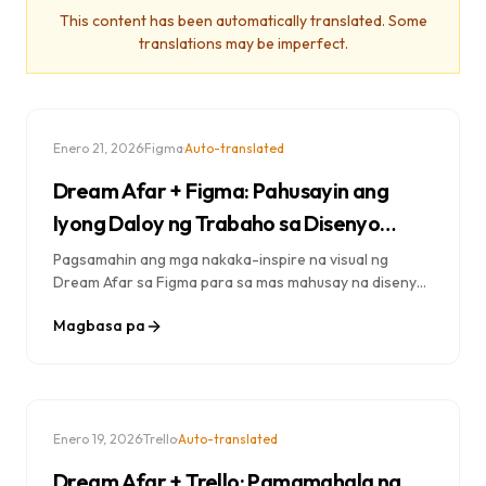
This content has been automatically translated. Some
translations may be imperfect.
·
·
Enero 21, 2026
Figma
Auto-translated
Dream Afar + Figma: Pahusayin ang
Iyong Daloy ng Trabaho sa Disenyo
gamit ang Nakatuon na Pagkamalikhain
Pagsamahin ang mga nakaka-inspire na visual ng
Dream Afar sa Figma para sa mas mahusay na disenyo.
Alamin ang mga daloy ng trabaho para sa malikhaing
Magbasa pa
pokus, inspirasyon sa disenyo, at mga produktibong
sesyon ng disenyo.
·
·
Enero 19, 2026
Trello
Auto-translated
Dream Afar + Trello: Pamamahala ng