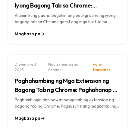
Iyong Bagong Tab sa Chrome:
Kumpletong Gabay
Alamin kung paano baguhin ang background ng iyong
bagong tab sa Chrome gamit ang mga built-in na
opsyon, extension, at custom na larawan. Sunod-
Magbasa pa
sunod na mga tagubilin para sa bawat paraan.
Disyembre 31,
Mga Extension ng
Auto-
·
·
2025
Chrome
translated
Paghahambing ng Mga Extension ng
Bagong Tab ng Chrome: Paghahanap ng
Iyong Perpektong Kapareha (2025)
Paghambingin ang bawat pangunahing extension ng
bagong tab ng Chrome. Pagsusuri nang magkatabi ng
Dream Afar, Momentum, Tabliss, at marami pang iba —
Magbasa pa
hanapin ang perpektong bagong tab para sa iyong
mga pangangailangan.