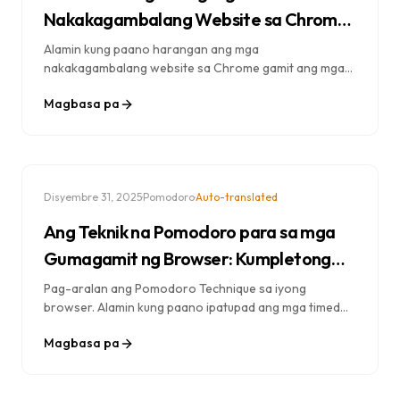
Nakakagambalang Website sa Chrome:
Kumpletong Gabay
Alamin kung paano harangan ang mga
nakakagambalang website sa Chrome gamit ang mga
built-in na tool, extension, at focus mode. Hakbang-
Magbasa pa
hakbang na gabay para maalis ang mga digital na
pang-abala.
·
·
Disyembre 31, 2025
Pomodoro
Auto-translated
Ang Teknik na Pomodoro para sa mga
Gumagamit ng Browser: Kumpletong
Gabay sa Implementasyon
Pag-aralan ang Pomodoro Technique sa iyong
browser. Alamin kung paano ipatupad ang mga timed
focus session, i-integrate ang website blocking, at
Magbasa pa
palakasin ang iyong produktibidad.