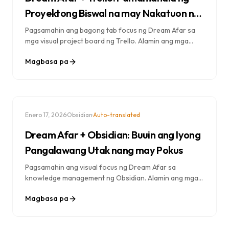
Proyektong Biswal na may Nakatuon na
Pagpapatupad
Pagsamahin ang bagong tab focus ng Dream Afar sa
mga visual project board ng Trello. Alamin ang mga
workflow para pamahalaan ang mga proyekto,
Magbasa pa
isagawa ang mga pang-araw-araw na gawain, at
mapanatili ang visibility ng team.
·
·
Enero 17, 2026
Obsidian
Auto-translated
Dream Afar + Obsidian: Buuin ang Iyong
Pangalawang Utak nang may Pokus
Pagsamahin ang visual focus ng Dream Afar sa
knowledge management ng Obsidian. Alamin ang mga
workflow para sa pagkuha ng tala, pagkuha ng
Magbasa pa
kaalaman, at pagbuo ng pangalawang utak habang
nananatiling produktibo.