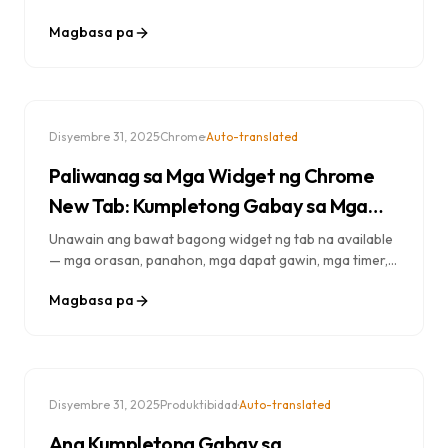
shortcut sa keyboard, mga pamamaraan na
Magbasa pa
nakakatipid ng oras, at mga estratehiya ng eksperto
para mapalakas ang iyong kahusayan sa pag-browse.
·
·
Disyembre 31, 2025
Chrome
Auto-translated
Paliwanag sa Mga Widget ng Chrome
New Tab: Kumpletong Gabay sa Mga
Tool sa Pagiging Produktibo
Unawain ang bawat bagong widget ng tab na available
— mga orasan, panahon, mga dapat gawin, mga timer,
mga tala, at marami pang iba. Alamin kung paano i-
Magbasa pa
configure at gamitin ang mga widget para sa
pinakamataas na produktibidad.
·
·
Disyembre 31, 2025
Produktibidad
Auto-translated
Ang Kumpletong Gabay sa