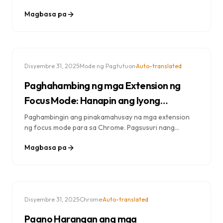
privacy, ngunit magkaiba ang kanilang
Magbasa pa
pangangailangan. Alamin kung alin ang pinakamainam
para sa iyo.
·
·
Disyembre 31, 2025
Mode ng Pagtutuon
Auto-translated
Paghahambing ng mga Extension ng
Focus Mode: Hanapin ang Iyong
Perpektong Productivity Tool
Paghambingin ang pinakamahusay na mga extension
ng focus mode para sa Chrome. Pagsusuri nang
magkatabi ng mga tampok, presyo, privacy, at bisa para
Magbasa pa
sa pagharang ng mga pang-abala.
·
·
Disyembre 31, 2025
Chrome
Auto-translated
Paano Harangan ang mga