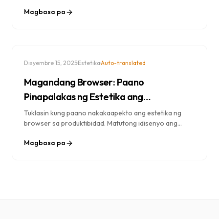
ng matalinong pagpili ng larawan ng Dream Afar at
Magbasa pa
kung paano ito naghahatid ng personalized at
magagandang background.
·
·
Disyembre 15, 2025
Estetika
Auto-translated
Magandang Browser: Paano
Pinapalakas ng Estetika ang
Produktibidad (Gabay sa 2025)
Tuklasin kung paano nakakaapekto ang estetika ng
browser sa produktibidad. Matutong idisenyo ang
iyong perpektong workspace gamit ang mga wallpaper,
Magbasa pa
kulay, at mga visual na elemento na nagpapahusay sa
pokus at motibasyon.