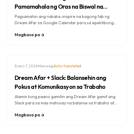
Pamamahala ng Oras na Biswal na
Mabisa
Pagsamahin ang nakaka-inspire na bagong tab ng
Dream Afar sa Google Calendar para sa epektibong
pamamahala ng oras. Alamin ang mga pamamaraan sa
Magbasa pa
pag-block ng oras, pag-iiskedyul ng pokus, at pang-
araw-araw na pagpaplano.
·
·
Enero 7, 2026
Maluwag
Auto-translated
Dream Afar + Slack: Balansehin ang
Pokus at Komunikasyon sa Trabaho
Alamin kung paano gamitin ang Dream Afar gamit ang
Slack para sa mas mahusay na balanse sa trabaho at
buhay. Tuklasin ang mga estratehiya para manatiling
Magbasa pa
konektado sa iyong koponan habang pinoprotektahan
ang mahabang oras sa trabaho.