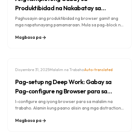
Produktibidad na Nakabatay sa
Browser (2025)
Paghusayin ang produktibidad ng browser gamit ang
mga napatunayang pamamaraan. Mula sa pag-block ng
website hanggang sa Pomodoro, mga setup para sa
Magbasa pa
malalim na trabaho hanggang sa digital minimalism —
lahat ng kailangan mo para mas makapag-focus.
·
·
Disyembre 31, 2025
Malalim na Trabaho
Auto-translated
Pag-setup ng Deep Work: Gabay sa
Pag-configure ng Browser para sa
Pinakamataas na Pokus
I-configure ang iyong browser para sa malalim na
trabaho. Alamin kung paano alisin ang mga distraction,
lumikha ng mga focus environment, at makamit ang
Magbasa pa
flow state sa iyong pang-araw-araw na trabaho.