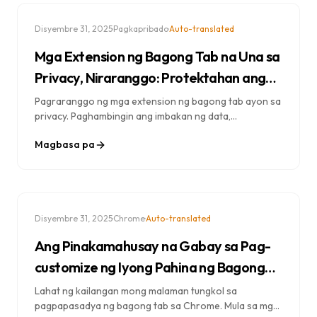
·
·
Disyembre 31, 2025
Pagkapribado
Auto-translated
Mga Extension ng Bagong Tab na Una sa
Privacy, Niraranggo: Protektahan ang
Iyong Data
Pagraranggo ng mga extension ng bagong tab ayon sa
privacy. Paghambingin ang imbakan ng data,
pagsubaybay, mga pahintulot, at hanapin ang mga
Magbasa pa
opsyon na pinaka-nakakasunod sa privacy para sa
iyong browser.
·
·
Disyembre 31, 2025
Chrome
Auto-translated
Ang Pinakamahusay na Gabay sa Pag-
customize ng Iyong Pahina ng Bagong
Tab sa Chrome (2025)
Lahat ng kailangan mong malaman tungkol sa
pagpapasadya ng bagong tab sa Chrome. Mula sa mga