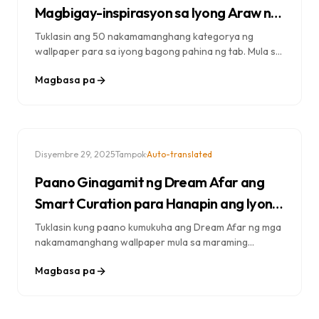
Magbigay-inspirasyon sa Iyong Araw ng
Trabaho
Tuklasin ang 50 nakamamanghang kategorya ng
wallpaper para sa iyong bagong pahina ng tab. Mula sa
mga tanawin ng bundok hanggang sa abstract art,
Magbasa pa
hanapin ang perpektong imahe upang magbigay-
inspirasyon sa iyong trabaho.
·
·
Disyembre 29, 2025
Tampok
Auto-translated
Paano Ginagamit ng Dream Afar ang
Smart Curation para Hanapin ang Iyong
Perpektong Wallpaper
Tuklasin kung paano kumukuha ang Dream Afar ng mga
nakamamanghang wallpaper mula sa maraming
mapagkukunan upang lumikha ng isang personalized na
Magbasa pa
karanasan sa bagong tab. Alamin ang tungkol sa aming
proseso ng pagpili ng wallpaper.