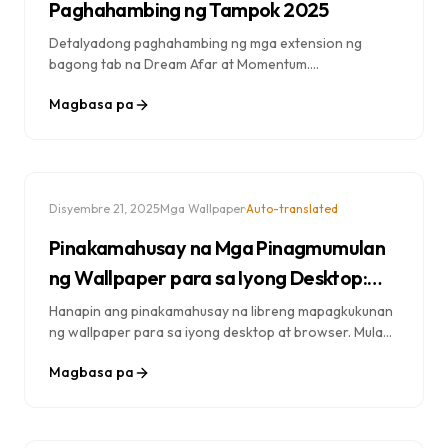
Paghahambing ng Tampok 2025
Detalyadong paghahambing ng mga extension ng
bagong tab na Dream Afar at Momentum.
Paghambingin ang mga feature, presyo, privacy, at
Magbasa pa
performance para mahanap ang pinakamahusay na
extension ng bagong tab sa Chrome para sa iyo.
·
·
Disyembre 21, 2025
Mga Wallpaper
Auto-translated
Pinakamahusay na Mga Pinagmumulan
ng Wallpaper para sa Iyong Desktop:
Kumpletong Gabay (2025)
Hanapin ang pinakamahusay na libreng mapagkukunan
ng wallpaper para sa iyong desktop at browser. Mula
sa Unsplash hanggang sa Google Earth View, tuklasin
Magbasa pa
kung saan makakakuha ng mga nakamamanghang de-
kalidad na background.