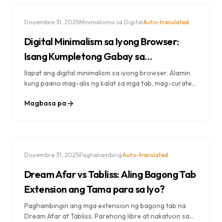
·
·
Disyembre 31, 2025
Minimalismo sa Digital
Auto-translated
Digital Minimalism sa Iyong Browser:
Isang Kumpletong Gabay sa
Sinasadyang Pag-browse
Ilapat ang digital minimalism sa iyong browser. Alamin
kung paano mag-alis ng kalat sa mga tab, mag-curate
ng mga extension, at lumikha ng isang intensyonal na
Magbasa pa
karanasan online na akma sa iyong mga layunin.
·
·
Disyembre 31, 2025
Paghahambing
Auto-translated
Dream Afar vs Tabliss: Aling Bagong Tab
Extension ang Tama para sa Iyo?
Paghambingin ang mga extension ng bagong tab na
Dream Afar at Tabliss. Parehong libre at nakatuon sa