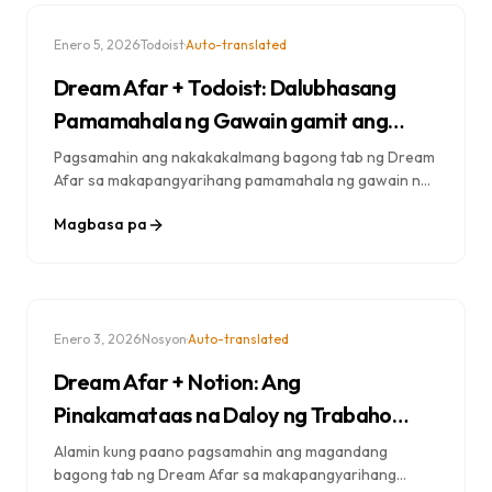
·
·
Enero 5, 2026
Todoist
Auto-translated
Dream Afar + Todoist: Dalubhasang
Pamamahala ng Gawain gamit ang
Visual Focus
Pagsamahin ang nakakakalmang bagong tab ng Dream
Afar sa makapangyarihang pamamahala ng gawain ng
Todoist. Alamin ang mga napatunayang daloy ng
Magbasa pa
trabaho upang makuha ang mga gawain, manatiling
nakatutok, at makagawa ng higit pa araw-araw.
·
·
Enero 3, 2026
Nosyon
Auto-translated
Dream Afar + Notion: Ang
Pinakamataas na Daloy ng Trabaho
para sa Produktibidad para sa 2026
Alamin kung paano pagsamahin ang magandang
bagong tab ng Dream Afar sa makapangyarihang