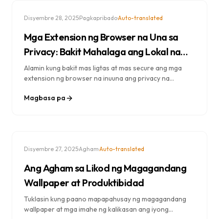
·
·
Disyembre 28, 2025
Pagkapribado
Auto-translated
Mga Extension ng Browser na Una sa
Privacy: Bakit Mahalaga ang Lokal na
Storage
Alamin kung bakit mas ligtas at mas secure ang mga
extension ng browser na inuuna ang privacy na
gumagamit ng local storage. Unawain ang pagkakaiba
Magbasa pa
sa pagitan ng cloud-based at local data storage.
·
·
Disyembre 27, 2025
Agham
Auto-translated
Ang Agham sa Likod ng Magagandang
Wallpaper at Produktibidad
Tuklasin kung paano mapapahusay ng magagandang
wallpaper at mga imahe ng kalikasan ang iyong