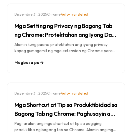
·
·
Disyembre 31, 2025
Chrome
Auto-translated
Mga Setting ng Privacy ng Bagong Tab
ng Chrome: Protektahan ang Iyong Data
Habang Nagko-customize
Alamin kung paano protektahan ang iyong privacy
kapag gumagamit ng mga extension ng Chrome para
sa bagong tab. Unawain ang imbakan ng data, mga
Magbasa pa
pahintulot, at pumili ng mga opsyon na may kinalaman
sa privacy.
·
·
Disyembre 31, 2025
Chrome
Auto-translated
Mga Shortcut at Tip sa Produktibidad sa
Bagong Tab ng Chrome: Paghusayin ang
Iyong Browser
Pag-aralan ang mga shortcut at tip sa pagiging
produktibo ng bagong tab sa Chrome. Alamin ang mga