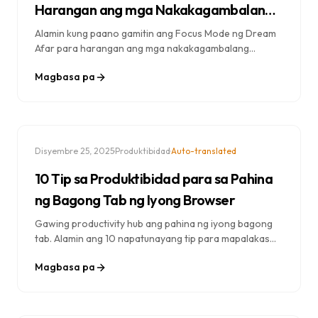
Harangan ang mga Nakakagambalang
Website at Palakasin ang Produktibidad
Alamin kung paano gamitin ang Focus Mode ng Dream
Afar para harangan ang mga nakakagambalang
website, mapabuti ang konsentrasyon, at
Magbasa pa
makapagtapos ng mas marami. Hakbang-hakbang na
tutorial na may pinakamahuhusay na kagawian.
·
·
Disyembre 25, 2025
Produktibidad
Auto-translated
10 Tip sa Produktibidad para sa Pahina
ng Bagong Tab ng Iyong Browser
Gawing productivity hub ang pahina ng iyong bagong
tab. Alamin ang 10 napatunayang tip para mapalakas
ang pokus, pamahalaan ang mga gawain, at masulit ang
Magbasa pa
bawat tab ng browser na iyong bubuksan.