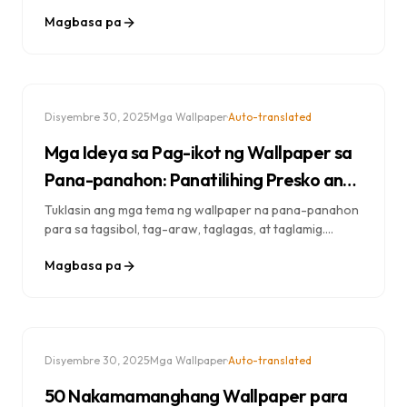
background at widget hanggang sa mga setting ng
Magbasa pa
privacy at mga shortcut sa produktibidad — ang
kumpletong gabay.
·
·
Disyembre 30, 2025
Mga Wallpaper
Auto-translated
Mga Ideya sa Pag-ikot ng Wallpaper sa
Pana-panahon: Panatilihing Presko ang
Iyong Browser sa Buong Taon
Tuklasin ang mga tema ng wallpaper na pana-panahon
para sa tagsibol, tag-araw, taglagas, at taglamig.
Dagdag pa ang mga ideya para sa kapaskuhan at mga
Magbasa pa
estratehiya sa pag-ikot para mapanatiling inspirado
ang iyong browser sa buong taon.
·
·
Disyembre 30, 2025
Mga Wallpaper
Auto-translated
50 Nakamamanghang Wallpaper para