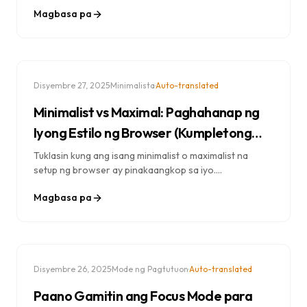
produktibidad, mababawasan ang stress, at
Magbasa pa
mapapabuti ang pokus. Mga pananaw na
sinusuportahan ng pananaliksik sa disenyo ng
kapaligiran.
·
·
Disyembre 27, 2025
Minimalista
Auto-translated
Minimalist vs Maximal: Paghahanap ng
Iyong Estilo ng Browser (Kumpletong
Gabay)
Tuklasin kung ang isang minimalist o maximalist na
setup ng browser ay pinakaangkop sa iyo.
Paghambingin ang mga pamamaraan, tingnan ang mga
Magbasa pa
halimbawa, at alamin kung paano idisenyo ang iyong
mainam na karanasan sa bagong tab.
·
·
Disyembre 26, 2025
Mode ng Pagtutuon
Auto-translated
Paano Gamitin ang Focus Mode para