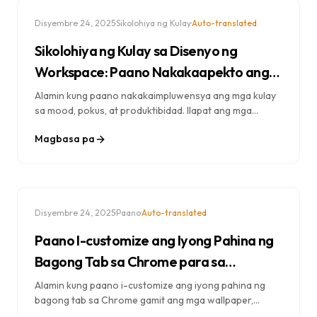
·
·
Disyembre 24, 2025
Sikolohiya ng Kulay
Auto-translated
Sikolohiya ng Kulay sa Disenyo ng
Workspace: Paano Nakakaapekto ang
mga Kulay sa Iyong Produktibidad
Alamin kung paano nakakaimpluwensya ang mga kulay
sa mood, pokus, at produktibidad. Ilapat ang mga
prinsipyo ng sikolohiya ng kulay sa iyong browser,
Magbasa pa
desktop, at digital workspace para sa mas
magagandang resulta.
·
·
Disyembre 24, 2025
Paano
Auto-translated
Paano I-customize ang Iyong Pahina ng
Bagong Tab sa Chrome para sa
Pinakamataas na Produktibidad
Alamin kung paano i-customize ang iyong pahina ng
bagong tab sa Chrome gamit ang mga wallpaper,
widget, at mga tool sa pagiging produktibo. Hakbang-