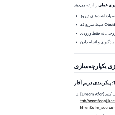
ری عملی
ه یادداشت‌های دیروز
روجی، نه فقط ورودی
 یادگیری و انجام دادن
ازی یکپارچه‌سازی
tab/henmfoppjjkce
hl=en&utm_source