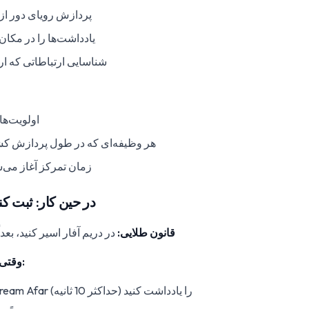
پردازش رویای دور از
یادداشت‌ها را در مکان
شناسایی ارتباطاتی که ار
اولویت‌ها
هر وظیفه‌ای که در طول پردازش کش
بستن Obsidian - زمان تمرکز آغاز م
در حین کار: ثبت کن
قانون طلایی:
در دریم آفار اسیر کنید، بعد
وقتی افکار به سراغتان می‌آیند:
سریع یادداشت‌های Dream Afar را یادداشت کنید (حداکثر 10 ثانیه)