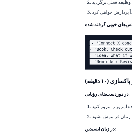
ه وظیفه فعلی برگردید
ً پردازش خواهی کرد
- "Connect X conc
- "Book: Check out
- "Idea: What if w
زی (۱۰ دقیقه)
در دوردست‌های رؤیایی:
ه امروز را مرور کنید
 زمان فراموش نشود
در زبان ابسیدین: