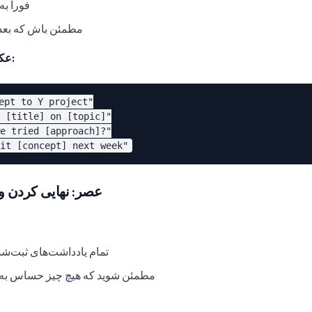
فوراً ب
مطمئن باش که بعدا
عکس‌های خوبی گرفته شده:
ept to Y project"

 [title] on [topic]"

e tried [approach]?"

عصر: نهایی کردن و پاکسا
تمام یادداشت‌های ثبت‌شد
مطمئن شوید که هیچ چیز حساس به