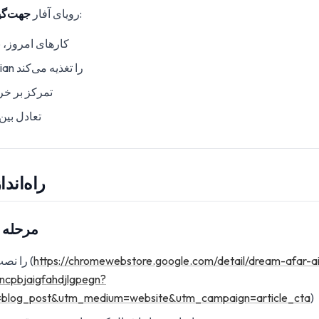
را ارائه می‌دهد:
رویای آفار
جهت‌گی
کارهای امروز، ن
ضبط سریع که Obsidian را تغذیه می‌کند
تمرکز بر خ
تعادل بین
راه‌اند
مرحله 1: پیکربندی دریم آفار
https://chromewebstore.google.com/detail/dream-afar-a
[Dream Afar] را نصب کنید (
ncpbjaigfahdjlgpegn?
=blog_post&utm_medium=website&utm_campaign=article_cta
)