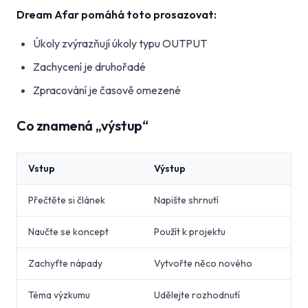
Dream Afar pomáhá toto prosazovat:
Úkoly zvýrazňují úkoly typu OUTPUT
Zachycení je druhořadé
Zpracování je časově omezené
Co znamená „výstup“
Vstup
Výstup
Přečtěte si článek
Napište shrnutí
Naučte se koncept
Použít k projektu
Zachyťte nápady
Vytvořte něco nového
Téma výzkumu
Udělejte rozhodnutí