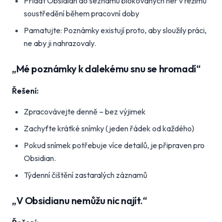
Přidat Obsidian do seznamu blokovaných her v režimu
soustředění během pracovní doby
Pamatujte: Poznámky existují proto, aby sloužily práci,
ne aby ji nahrazovaly.
„Mé poznámky k dalekému snu se hromadí“
Řešení:
Zpracovávejte denně – bez výjimek
Zachyťte krátké snímky (jeden řádek od každého)
Pokud snímek potřebuje více detailů, je připraven pro
Obsidian.
Týdenní čištění zastaralých záznamů
„V Obsidianu nemůžu nic najít.“