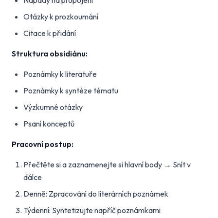
Nápady na propojení
Otázky k prozkoumání
Citace k přidání
Struktura obsidiánu:
Poznámky k literatuře
Poznámky k syntéze tématu
Výzkumné otázky
Psaní konceptů
Pracovní postup:
Přečtěte si a zaznamenejte si hlavní body → Snít v
dálce
Denně: Zpracování do literárních poznámek
Týdenní: Syntetizujte napříč poznámkami