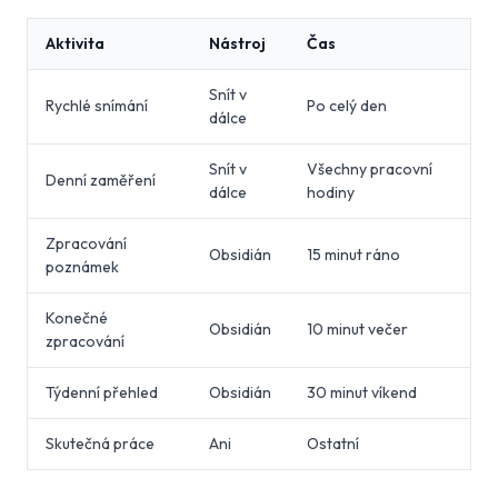
Aktivita
Nástroj
Čas
Snít v
Rychlé snímání
Po celý den
dálce
Snít v
Všechny pracovní
Denní zaměření
dálce
hodiny
Zpracování
Obsidián
15 minut ráno
poznámek
Konečné
Obsidián
10 minut večer
zpracování
Týdenní přehled
Obsidián
30 minut víkend
Skutečná práce
Ani
Ostatní