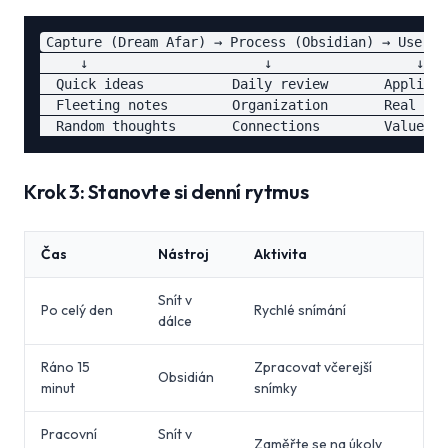
Capture (Dream Afar) → Process (Obsidian) → Use (Wo
     ↓                      ↓                  ↓

  Quick ideas           Daily review       Applied 
  Fleeting notes        Organization       Real out
Krok 3: Stanovte si denní rytmus
Čas
Nástroj
Aktivita
Snít v
Po celý den
Rychlé snímání
dálce
Ráno 15
Zpracovat včerejší
Obsidián
minut
snímky
Pracovní
Snít v
Zaměřte se na úkoly