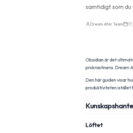
samtidigt som du f
Dream Afar Team
17
Obsidian är det ultimat
prokrastinera. Dream Af
Den här guiden visar hu
produktiviteten istället 
Kunskapshante
Löftet