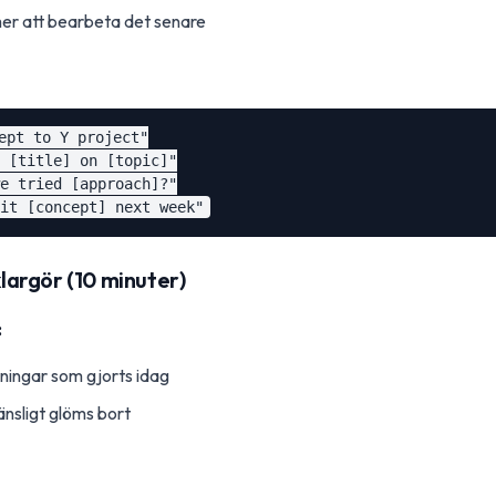
er att bearbeta det senare
ept to Y project"

 [title] on [topic]"

e tried [approach]?"

klargör (10 minuter)
:
ningar som gjorts idag
skänsligt glöms bort