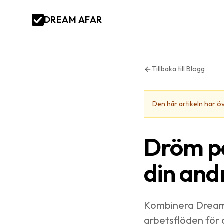
DREAM AFAR
Tillbaka till Blogg
Den här artikeln har ö
Dröm på
din and
Kombinera Dream 
arbetsflöden för 