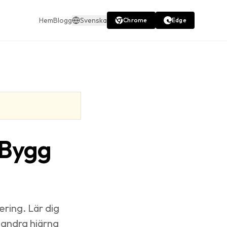
Hem
Blogg
Svenska
Chrome
Edge
 Bygg
ring. Lär dig
 andra hjärna