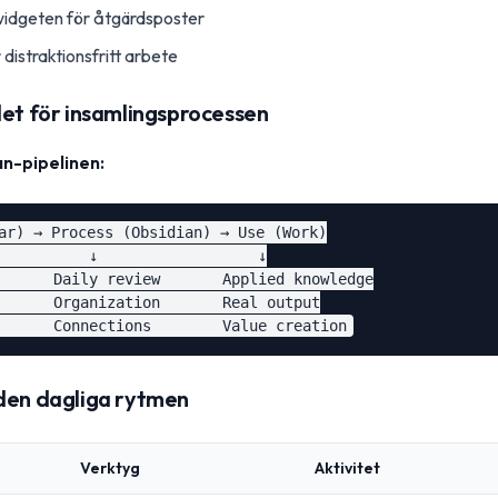
widgeten för åtgärdsposter
r distraktionsfritt arbete
det för insamlingsprocessen
n-pipelinen:
ar) → Process (Obsidian) → Use (Work)

          ↓                  ↓

      Daily review       Applied knowledge

      Organization       Real output

 den dagliga rytmen
Verktyg
Aktivitet