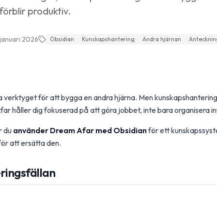
örblir produktiv.
 januari 2026
Obsidian
Kunskapshantering
Andra hjärnan
Antecknin
a verktyget för att bygga en andra hjärna. Men kunskapshantering ka
ar håller dig fokuserad på att göra jobbet, inte bara organisera 
r du
använder Dream Afar med Obsidian
för ett kunskapssyst
för att ersätta den.
ringsfällan