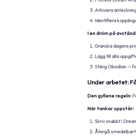
Arkivera anteckninga
Identifiera koppling
I en dröm på avstånd
Granska dagens prio
Lägg till alla uppg
Stäng Obsidian — fo
Under arbetet: Få
Den gyllene regeln:
Få
När tankar uppstår:
Skriv snabbt i Dre
Återgå omedelbart ti