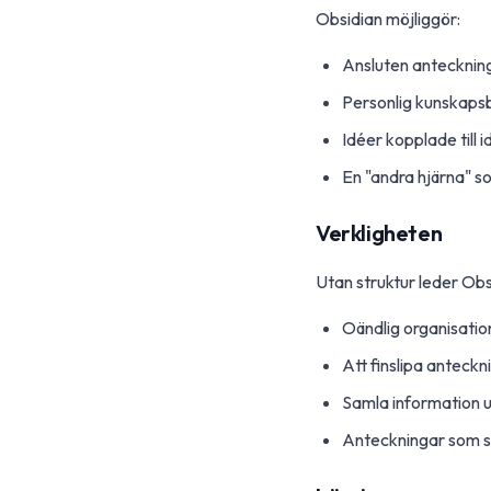
Obsidian möjliggör:
Ansluten antecknin
Personlig kunskaps
Idéer kopplade till 
En "andra hjärna" s
Verkligheten
Utan struktur leder Obsid
Oändlig organisatio
Att finslipa anteckn
Samla information u
Anteckningar som so