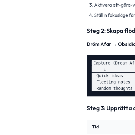
Aktivera att-göra-
Ställ in fokusläge fö
Steg 2: Skapa flö
Dröm Afar → Obsidia
Capture (Dream Af
     ↓            
  Quick ideas     
  Fleeting notes  
Steg 3: Upprätta
Tid