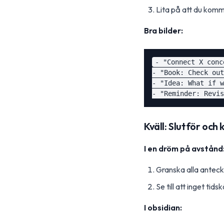
Lita på att du komm
Bra bilder:
- "Connect X conc
- "Book: Check out
- "Idea: What if w
Kväll: Slutför och 
I en dröm på avstånd
Granska alla anteck
Se till att inget tid
I obsidian: