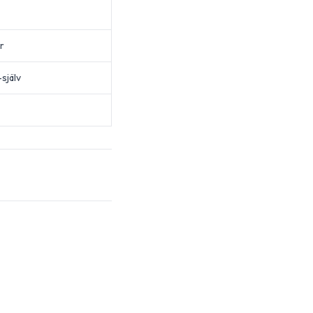
r
själv