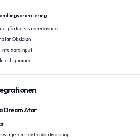
andlingsorientering
:
inte gårdagens anteckningar
matar Obsidian
 inte bara input
nde och görande
tegrationen
ra Dream Afar
ar
swidgeten – detta blir din inkorg