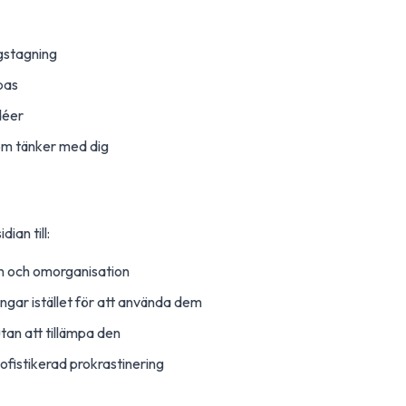
gstagning
bas
idéer
om tänker med dig
ian till:
n och omorganisation
ingar istället för att använda dem
tan att tillämpa den
fistikerad prokrastinering