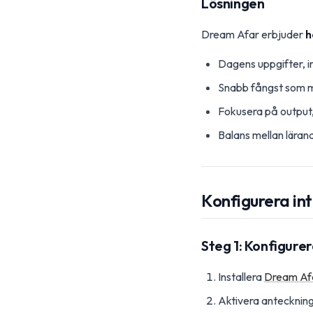
Lösningen
Dream Afar erbjuder
h
Dagens uppgifter, 
Snabb fångst som 
Fokusera på output,
Balans mellan lära
Konfigurera in
Steg 1: Konfigure
Installera
Dream Af
Aktivera anteckning