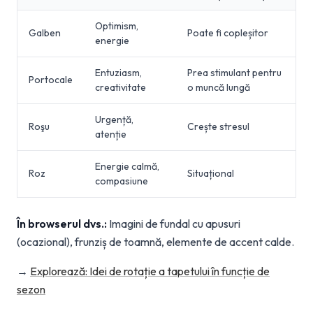
Optimism,
Galben
Poate fi copleșitor
energie
Entuziasm,
Prea stimulant pentru
Portocale
creativitate
o muncă lungă
Urgență,
Roşu
Crește stresul
atenție
Energie calmă,
Roz
Situațional
compasiune
În browserul dvs.:
Imagini de fundal cu apusuri
(ocazional), frunziș de toamnă, elemente de accent calde.
→
Explorează: Idei de rotație a tapetului în funcție de
sezon