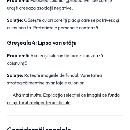
Problemă:
Folosirea culorilor „productive” pe care le
urăști creează asociații negative.
Soluție:
Găsește culori care îți plac și care se potrivesc și
cu munca ta. Preferințele personale contează.
Greșeala 4: Lipsa varietății
Problemă:
Aceleași culori în fiecare zi cauzează
obișnuință.
Soluție:
Rotește imaginile de fundal. Varietatea
strategică menține avantajele culorilor.
→
Află mai multe: Explicația selecției de imagini de fundal
cu ajutorul inteligenței artificiale
Considerații speciale