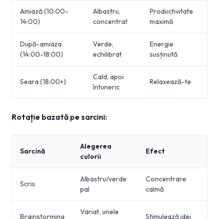
Amiază (10:00-
Albastru,
Productivitate
14:00)
concentrat
maximă
După-amiaza
Verde,
Energie
(14:00-18:00)
echilibrat
susținută
Cald, apoi
Seara (18:00+)
Relaxează-te
întuneric
Rotație bazată pe sarcini:
Alegerea
Sarcină
Efect
culorii
Albastru/verde
Concentrare
Scris
pal
calmă
Variat, unele
Brainstorming
Stimulează idei