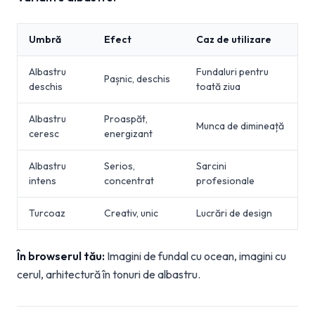
Umbră
Efect
Caz de utilizare
Albastru
Fundaluri pentru
Pașnic, deschis
deschis
toată ziua
Albastru
Proaspăt,
Munca de dimineață
ceresc
energizant
Albastru
Serios,
Sarcini
intens
concentrat
profesionale
Turcoaz
Creativ, unic
Lucrări de design
În browserul tău:
Imagini de fundal cu ocean, imagini cu
cerul, arhitectură în tonuri de albastru.