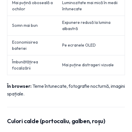
Mai puțină oboseală a
Luminozitate mai mică în medii
ochilor
întunecate
Expunere redusă la lumina
Somn mai bun
albastră
Economisirea
Pe ecranele OLED
bateriei
Îmbunătățirea
Mai puține distrageri vizuale
focalizării
În browser:
Teme întunecate, fotografie nocturnă, imagini
spațiale.
Culori calde (portocaliu, galben, roșu)