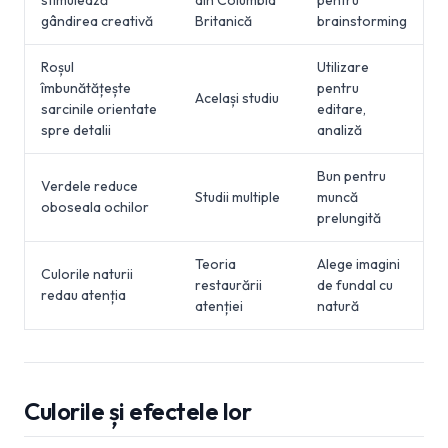
stimulează
din Columbia
pentru
gândirea creativă
Britanică
brainstorming
Roșul
Utilizare
îmbunătățește
pentru
Același studiu
sarcinile orientate
editare,
spre detalii
analiză
Bun pentru
Verdele reduce
Studii multiple
muncă
oboseala ochilor
prelungită
Teoria
Alege imagini
Culorile naturii
restaurării
de fundal cu
redau atenția
atenției
natură
Culorile și efectele lor