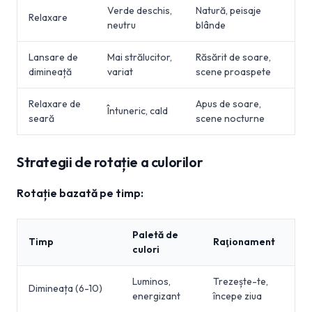
Verde deschis,
Natură, peisaje
Relaxare
neutru
blânde
Lansare de
Mai strălucitor,
Răsărit de soare,
dimineață
variat
scene proaspete
Relaxare de
Apus de soare,
Întuneric, cald
seară
scene nocturne
Strategii de rotație a culorilor
Rotație bazată pe timp:
Paletă de
Timp
Raţionament
culori
Luminos,
Trezește-te,
Dimineața (6-10)
energizant
începe ziua