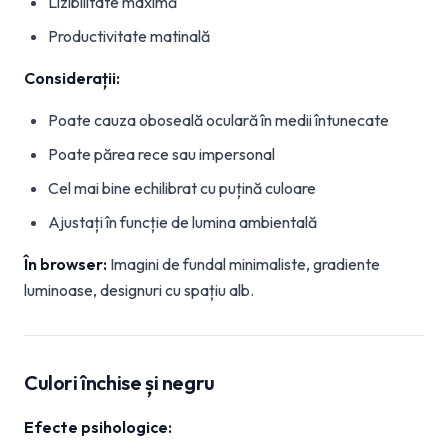
Lizibilitate maximă
Productivitate matinală
Considerații:
Poate cauza oboseală oculară în medii întunecate
Poate părea rece sau impersonal
Cel mai bine echilibrat cu puțină culoare
Ajustați în funcție de lumina ambientală
În browser:
Imagini de fundal minimaliste, gradiente
luminoase, designuri cu spațiu alb.
Culori închise și negru
Efecte psihologice: