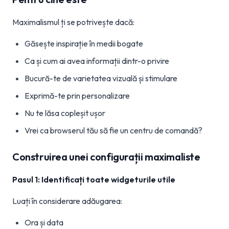
Maximalismul ți se potrivește dacă:
Găsește inspirație în medii bogate
Ca și cum ai avea informații dintr-o privire
Bucură-te de varietatea vizuală și stimulare
Exprimă-te prin personalizare
Nu te lăsa copleșit ușor
Vrei ca browserul tău să fie un centru de comandă?
Construirea unei configurații maximaliste
Pasul 1: Identificați toate widgeturile utile
Luați în considerare adăugarea:
Ora și data