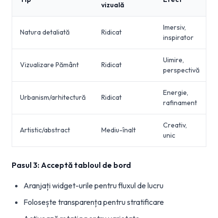
vizuală
Imersiv,
Natura detaliată
Ridicat
inspirator
Uimire,
Vizualizare Pământ
Ridicat
perspectivă
Energie,
Urbanism/arhitectură
Ridicat
rafinament
Creativ,
Artistic/abstract
Mediu-înalt
unic
Pasul 3: Acceptă tabloul de bord
Aranjați widget-urile pentru fluxul de lucru
Folosește transparența pentru stratificare