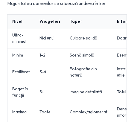
Majoritatea oamenilor se situează undeva între:
Nivel
Widgeturi
Tapet
Informaţ
Ultra-
Nici unul
Culoare solidă
Doar tim
minimal
Minim
1-2
Scenă simplă
Esențial
Fotografie din
Instrume
Echilibrat
3-4
natură
utile
Bogat în
5+
Imagine detaliată
Totul vizi
funcții
Densă în
Maximal
Toate
Complex/aglomerat
informați