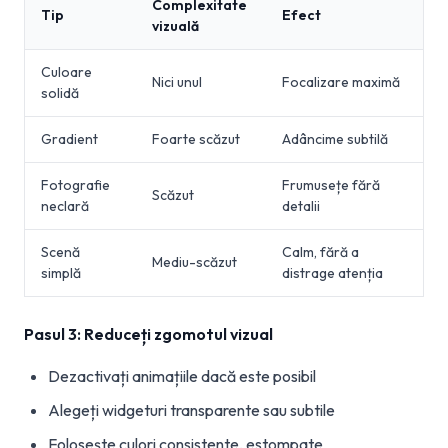
Complexitate
Tip
Efect
vizuală
Culoare
Nici unul
Focalizare maximă
solidă
Gradient
Foarte scăzut
Adâncime subtilă
Fotografie
Frumusețe fără
Scăzut
neclară
detalii
Scenă
Calm, fără a
Mediu-scăzut
simplă
distrage atenția
Pasul 3: Reduceți zgomotul vizual
Dezactivați animațiile dacă este posibil
Alegeți widgeturi transparente sau subtile
Folosește culori consistente, estompate