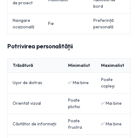
de proiect
bord
Navigare
Preferință
Fie
ocazională
personală
Potrivirea personalității
Trăsătură
Minimalist
Maximalist
Poate
Ușor de distras
✅ Mai bine
copleși
Poate
Orientat vizual
✅ Mai bine
plictisi
Poate
Căutător de informații
✅ Mai bine
frustra