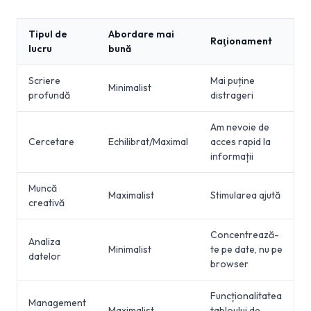
Tipul de
Abordare mai
Raţionament
lucru
bună
Scriere
Mai puține
Minimalist
profundă
distrageri
Am nevoie de
Cercetare
Echilibrat/Maximal
acces rapid la
informații
Muncă
Maximalist
Stimularea ajută
creativă
Concentrează-
Analiza
Minimalist
te pe date, nu pe
datelor
browser
Funcționalitatea
Management
Maximalist
tabloului de