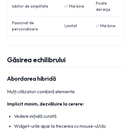
Poate
Iubitor de simplitate
✅ Mai bine
deranja
Pasionat de
Limitat
✅ Mai bine
personalizare
Găsirea echilibrului
Abordarea hibridă
Mulți utilizatori combină elemente:
Implicit minim, dezvăluire la cerere:
Vedere inițială curată
Widget-urile apar la trecerea cu mouse-ul/clic