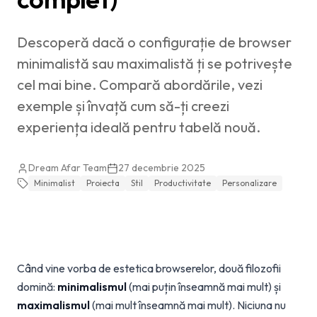
Descoperă dacă o configurație de browser
minimalistă sau maximalistă ți se potrivește
cel mai bine. Compară abordările, vezi
exemple și învață cum să-ți creezi
experiența ideală pentru tabelă nouă.
Dream Afar Team
27 decembrie 2025
Minimalist
Proiecta
Stil
Productivitate
Personalizare
Când vine vorba de estetica browserelor, două filozofii
domină:
minimalismul
(mai puțin înseamnă mai mult) și
maximalismul
(mai mult înseamnă mai mult). Niciuna nu