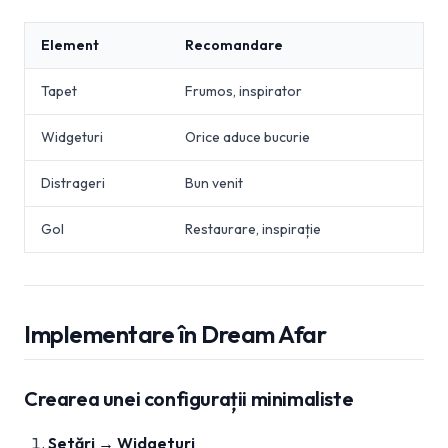
Element
Recomandare
Tapet
Frumos, inspirator
Widgeturi
Orice aduce bucurie
Distrageri
Bun venit
Gol
Restaurare, inspirație
Implementare în Dream Afar
Crearea unei configurații minimaliste
Setări → Widgeturi